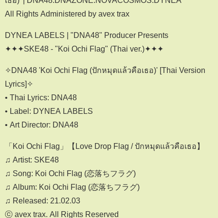
All Rights Administered by avex trax
DYNEA LABELS | "DNA48" Producer Presents
✦✦✦SKE48 - "Koi Ochi Flag" (Thai ver.)✦✦✦
✧DNA48 'Koi Ochi Flag (ปักหมุดแล้วคือเธอ)' [Thai Version
Lyrics]✧
• Thai Lyrics: DNA48
• Label: DYNEA LABELS
• Art Director: DNA48
「Koi Ochi Flag」【Love Drop Flag / ปักหมุดแล้วคือเธอ】
♫ Artist: SKE48
♫ Song: Koi Ochi Flag (恋落ちフラグ)
♫ Album: Koi Ochi Flag (恋落ちフラグ)
♫ Released: 21.02.03
ⓒ avex trax. All Rights Reserved