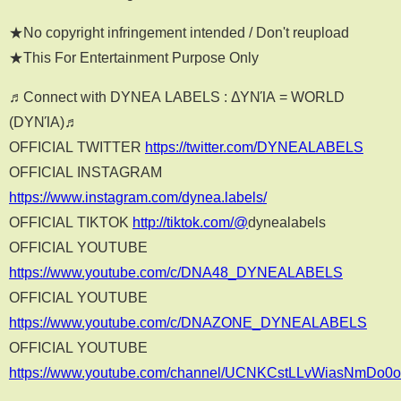
★No copyright infringement intended / Don't reupload
★This For Entertainment Purpose Only
♬Connect with DYNEA LABELS : ΔΥΝΊΑ = WORLD
(DΥΝΊΑ)♬
OFFICIAL TWITTER
https://twitter.com/DYNEALABELS
OFFICIAL INSTAGRAM
https://www.instagram.com/dynea.labels/
OFFICIAL TIKTOK
http://tiktok.com/@
dynealabels
OFFICIAL YOUTUBE
https://www.youtube.com/c/DNA48_DYNEALABELS
OFFICIAL YOUTUBE
https://www.youtube.com/c/DNAZONE_DYNEALABELS
OFFICIAL YOUTUBE
https://www.youtube.com/channel/UCNKCstLLvWiasNmDo0