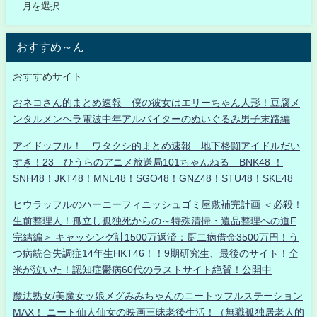
おすすめ～ん
おすすめサイト
おネコさん的まとめ速報 僕の彼女はエリーちゃん人形！豆腐メ
ンタルメンヘラ電波中年アルバイターのぬいぐるみ男子末路編
アイドッフル！ ワタクシ的まとめ速報 地下格闘アイドルだい
すき！23 ひうらのアニメ放送局101ちゃんねる BNK48 ！
SNH48！JKT48！MNL48！SGO48！GNZ48！STU48！SKE48
ヒウラッフルのハーニーフィニッシュゴミ屋敷補完計画 ＜必殺！
生前整理人！孤立し孤独死からの～特殊清掃・遺品整理への道F
完結編＞ キャッシング計1500万返済：厨二病借金3500万円！う
つ病統合失調症14年生HKT46！！9期研究生、最後のサイト！全
米が泣いた！認知症鬱病60代のラストサイト絶賛！公開中
魔法熟女/美魔女ッ娘メグみみちゃんのニートッフルステーション
MAX！ ニート仙人仙女の映画三昧老後生活！（無職孤独居老人的