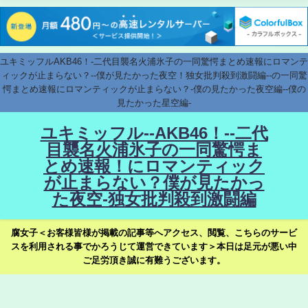
ユキミッフルAKB46！-二代目襲名火浦氷子の一同驚愕まとめ速報にロマンテ
ィックが止まらない？--僕が見たかった夜空！独女批判殺到激闘編--の一同驚
愕まとめ速報にロマンティックが止まらない？-僕の見たかった夜空編--僕の
見たかった星空編-
ユキミッフル--AKB46！--二代
目襲名火浦氷子の一同驚愕ま
とめ速報！にロマンティック
が止まらない？僕が見たかっ
た夜空-独女批判殺到激闘編
腐女子＜お客様皆様が掲載の記事等へアクセス、閲覧、こちらのサービ
スを利用される事でかろうじて運営できています＞本日は足元が悪い中
ご足労頂き誠に有難うございます。