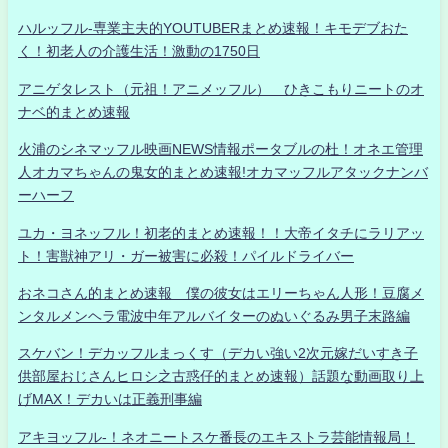
ハルッフル-専業主夫的YOUTUBERまとめ速報！キモデブおた
く！初老人の介護生活！激動の1750日
アニゲタレスト（元祖！アニメッフル） ひきこもりニートのオ
ナベ的まとめ速報
火浦のシネマッフル映画NEWS情報ポータブルの杜！オネエ管理
人オカマちゃんの鬼女的まとめ速報!オカマッフルアタックナンバ
ーハーフ
ユカ・ヨネッフル！初老的まとめ速報！！大帝イタチにラリアッ
ト！害獣神アリ・ガー被害に必殺！パイルドライバー
おネコさん的まとめ速報 僕の彼女はエリーちゃん人形！豆腐メ
ンタルメンヘラ電波中年アルバイターのぬいぐるみ男子末路編
スケバン！デカッフルまっくす（デカい強い2次元嫁だいすき子
供部屋おじさんヒロシ之古惑仔的まとめ速報）話題な動画取り上
げMAX！デカいは正義刑事編
アキヨッフル-！ネオニートスケ番長のエキストラ芸能情報局！