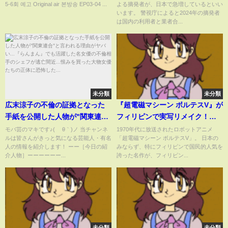
5-6회 예고 Original air 본방송 EP03-04 ...
よる摘発者が、日本で急増しているといい
は？【めざまし8ニュース】
います。 警視庁によると2024年の摘発者
は国内の利用者と業者合...
未分類
未分類
広末涼子の不倫の証拠となった
『超電磁マシーン ボルテスV』が
手紙を公開した人物が"関東連
フィリピンで実写リメイク！
合"と言われる理由がヤバい...
GMA-7『ボルテスVレガシー』
モバ芸のマキです♪( ´θ｀)ノ 当チャンネ
1970年代に放送されたロボットアニメ
ルは皆さんがきっと気になる芸能人・有名
「超電磁マシーン ボルテスV」。 日本の
『らんまん』でも活躍した名女
Voltes V Legacyフィリピンの
人の情報を紹介します！ ーー［今日の紹
みならず、特にフィリピンで国民的人気を
優の不倫相手のシェフが逃亡間
3DCGアニメーション＋実写
介人物］ーーーーーー...
誇った名作が、フィリピン...
近...恨みを買った大物女優たちの
正体に恐怖した...
未分類
未分類