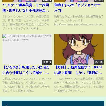
“ミキティ”藤本美貴、モー娘同
宮崎ますみの「ヒプノセラピー
期・田中れいなと不仲説完全否
入門」
定の爆笑トーク 紺野あさ美も
タレントで元モーニング娘。の藤本美貴
隔月刊セラピストが提供する動画講座セラ
が、12日、東京・ヒューリックホール東
ピーネットカレッジです
登場＆「SEXY BOY」「Go
京で「藤本美貴20周年記念！大感謝ライ
http://www.therapynetcollege.com/course...
Girl」披露
ブ！～ミキティアイドルやりま...
未分類
金バエ
【ひろゆき】転職したい奴 自分
【野田】」新興配信サイトKICK
に合う仕事はこうして探せ！
に続々参加! しかし「政府のブ
#shorts
ラックリストに!?【ぱるぱる】
ご視聴ありがとうございます。チャンネル
ニコ生を永BANになった横山緑が、新興配
登録・高評価よろしくお願いします。
信サイトKICKに移動。あまりにも好条件
【横山緑】
【ひろゆき】転職したい奴 自分に合う仕
なことに野田が疑問をぶつける。その親会
事はこうして探せ！ #sho...
社は政府のブラックリス...
s