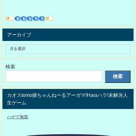
アーカイブ
検索
検索
カオスtomo娘ちゃんねーるアーガマ!Haraハラ!未解決人
生ゲーム
ハゲて無双