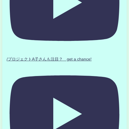
/プロジェクトA子さんも注目？ get a chance!