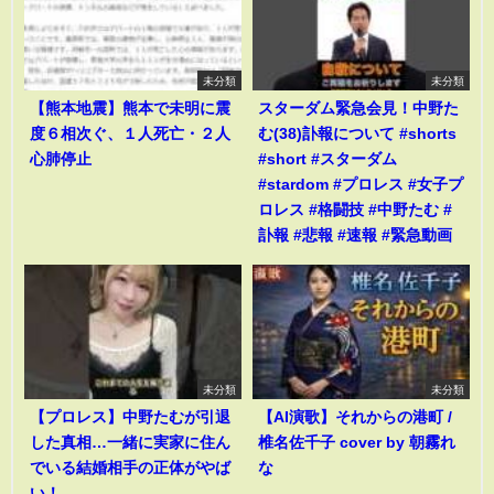
未分類
未分類
【熊本地震】熊本で未明に震
スターダム緊急会見！中野た
度６相次ぐ、１人死亡・２人
む(38)訃報について #shorts
心肺停止
#short #スターダム
#stardom #プロレス #女子プ
ロレス #格闘技 #中野たむ #
訃報 #悲報 #速報 #緊急動画
未分類
未分類
【プロレス】中野たむが引退
【AI演歌】それからの港町 /
した真相…一緒に実家に住ん
椎名佐千子 cover by 朝霧れ
でいる結婚相手の正体がやば
な
い！