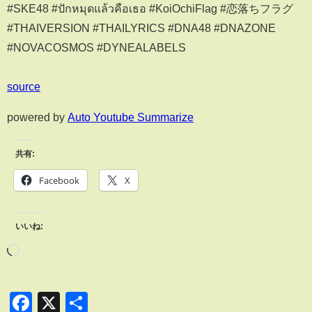
#SKE48 #ปักหมุดแล้วคือเธอ #KoiOchiFlag #恋落ちフラグ
#THAIVERSION #THAILYRICS #DNA48 #DNAZONE
#NOVACOSMOS #DYNEALABELS
source
powered by
Auto Youtube Summarize
共有:
Facebook
X
いいね:
Facebook
X
共