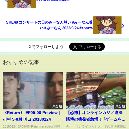
SKE48 コンサートの日のみーなん尊い #みーなん尊
い #みーなん 2022/9/24 #shorts
Xでフォローしよう
おすすめの記事
未分類
未分類
《Return》 EP05-06 Preview｜
【恐怖】オンラインカジノ違法
리턴 5-6회 예고 20180124
賭博の摘発者急増！ ｢ゲームをや
っている感覚」依存症の実態と
20180124 EP05-06 'Return' preview 리턴
今、「オンラインカジノ」での違法賭博に