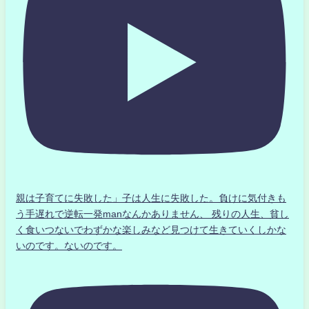
親は子育てに失敗した」子は人生に失敗した。負けに気付きも
う手遅れで逆転一発manなんかありません、 残りの人生、貧し
く食いつないでわずかな楽しみなど見つけて生きていくしかな
いのです。ないのです。