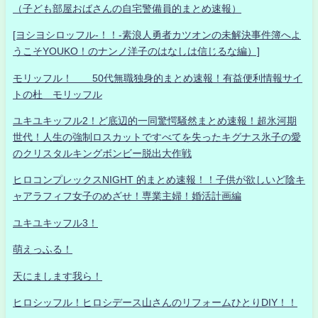
（子ども部屋おばさんの自宅警備員的まとめ速報）
[ヨシヨシロッフル-！！-素浪人勇者カツオンの未解決事件簿へよ
うこそYOUKO！のナンノ洋子のはなしは信じるな編）]
モリッフル！ 50代無職独身的まとめ速報！有益便利情報サイ
トの杜 モリッフル
ユキユキッフル2！ど底辺的一同驚愕騒然まとめ速報！超氷河期
世代！人生の強制ロスカットですべてを失ったキグナス氷子の愛
のクリスタルキングボンビー脱出大作戦
ヒロコンプレックスNIGHT 的まとめ速報！！子供が欲しいど陰キ
ャアラフィフ女子のめざせ！専業主婦！婚活計画編
ユキユキッフル3！
萌えっふる！
天にまします我ら！
ヒロシッフル！ヒロシデース山さんのリフォームひとりDIY！！