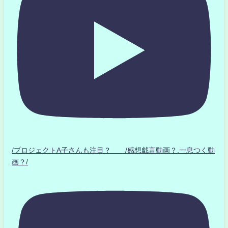
/プロジェクトA子さんも注目？ /感想戯言動画？.一息つく動
画？/