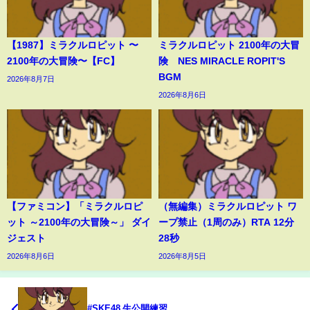
【1987】ミラクルロピット 〜
ミラクルロピット 2100年の大冒
2100年の大冒険〜【FC】
険 NES MIRACLE ROPIT'S
BGM
2026年8月7日
2026年8月6日
【ファミコン】「ミラクルロピ
（無編集）ミラクルロピット ワ
ット ～2100年の大冒険～」 ダイ
ープ禁止（1周のみ）RTA 12分
ジェスト
28秒
2026年8月6日
2026年8月5日
#SKE48 生公開練習