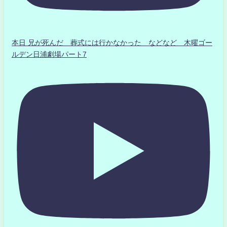
本日 兄が死んだ 葬式には行かなかった などなど 木曜ゴー
ルデン日浦劇場パート7