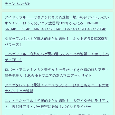
チャンネル登録
アイドッフル！ ワタクシ的まとめ速報 地下格闘アイドルだい
すき！23 ひうらのアニメ放送局101ちゃんねる BNK48 ！
SNH48！JKT48！MNL48！SGO48！GNZ48！STU48！SKE48
タダッフル！ネトゲ廃人的まとめ速報！！ネット乞食DE2000万
パワーズ！
・ハゲッフル！哀愁のハゲ男の髪ってるまとめ速報！！激しくハ
ゲっTEL？
ロボットアニメ！メカと美少女キャラだいすき永遠の非リア充・
非モテ星人 ！あらゆるマニアの為のマニアックサイト
アニゲタレスト（元祖！アニメッフル） ひきこもりニートのオ
ナベ的まとめ速報
ユカ・ヨネッフル！初老的まとめ速報！！大帝イタチにラリアッ
ト！害獣神アリ・ガー被害に必殺！パイルドライバー