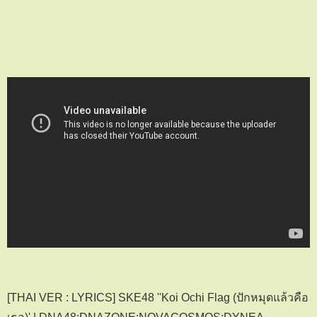
[THAI VER : LYRICS] SKE48 ''Koi Ochi Flag (ปักหมุดแล้วคือ
เธอ)' | DNA48:DNAZONE:NOVACOSMOS:DYNEA