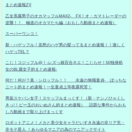
まとめ速報Z)]
乙女系腐男子のオカマッフルMAX2- FX！オ・カマトレーダーの
逆襲！！ 極道のオカマたち編（おもしろ動画まとめ速報）
スーパーウンコ！
新・ハゲッフル！哀愁のハゲ男の髪ってるまとめ速報！！激しく
ハゲっTEL？
こじ！コジッフル@！-レズっ娘百合ネエ！こじらせ！50独身処
女のBL腐女子的まとめ速報-
何だ！何が？真・シロッフル！！ 永遠の無職童貞- ぼっちな
ニート的まとめ速報！一生童貞上等夜露死苦！
男装スケバン女子！スケッフルまっくす！（新・ナンノひゃくし
きっ!！ビー玉のおいぬさん的まとめ速報） 話題な事件からおも
しろ動画まで取り上げまっくす
ロボットアニメ！メカと美少女キャラだいすき永遠の非リア充・
非モテ星人 ！あらゆるマニアの為のマニアックサイト