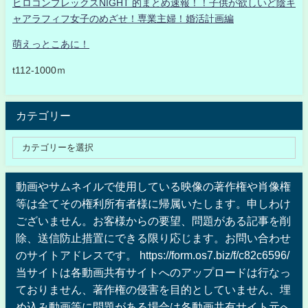
ヒロコンプレックスNIGHT 的まとめ速報！！子供が欲しいど陰キ
ャアラフィフ女子のめざせ！専業主婦！婚活計画編
萌えっとこあに！
t112-1000ｍ
カテゴリー
動画やサムネイルで使用している映像の著作権や肖像権
等は全てその権利所有者様に帰属いたします。申しわけ
ございません。お客様からの要望、問題がある記事を削
除、送信防止措置にできる限り応じます。お問い合わせ
のサイトアドレスです。 https://form.os7.biz/f/c82c6596/
当サイトは各動画共有サイトへのアップロードは行なっ
ておりません、著作権の侵害を目的としていません、埋
め込み動画等に問題がある場合は各動画共有サイト元へ