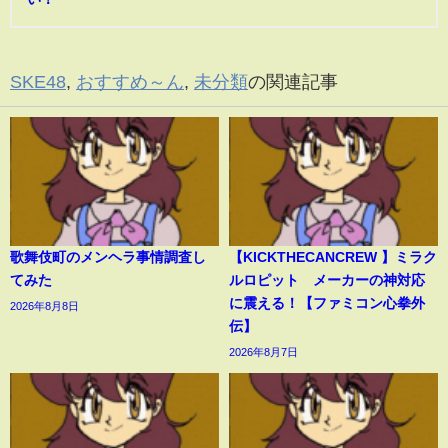
SKE48
,
おすすめ～ん
,
未分類
の関連記事
歌舞伎町のメンヘラ事情調査し
【KICKTHECANCREW 】ミラク
てみた
ルロピット メーカーの神対応
に震える！【ファミコン心拳外
2026年8月8日
伝】
2026年8月7日