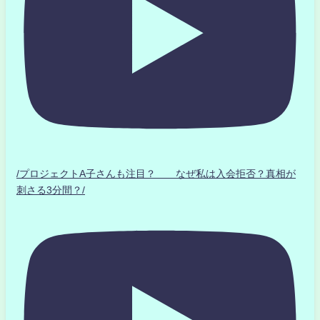
/プロジェクトA子さんも注目？ なぜ私は入会拒否？真相が
刺さる3分間？/