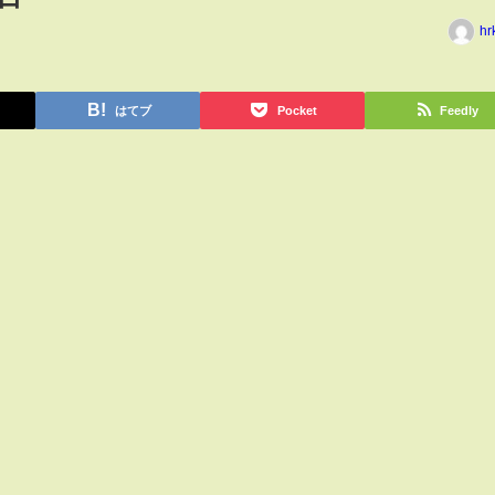
hr
はてブ
Pocket
Feedly