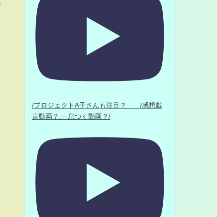
／
/プロジェクトA子さんも注目？ /感想戯
言動画？.一息つく動画？/