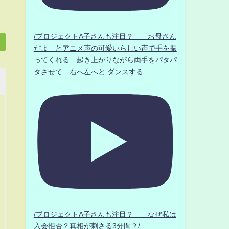
/プロジェクトA子さんも注目？ お母さん
だよ とアニメ声の可愛いらしい声で手を振
ってくれる 起き上がりながら両手をパタパ
タさせて 右へ左へと ダンスする
/プロジェクトA子さんも注目？ なぜ私は
入会拒否？真相が刺さる3分間？/