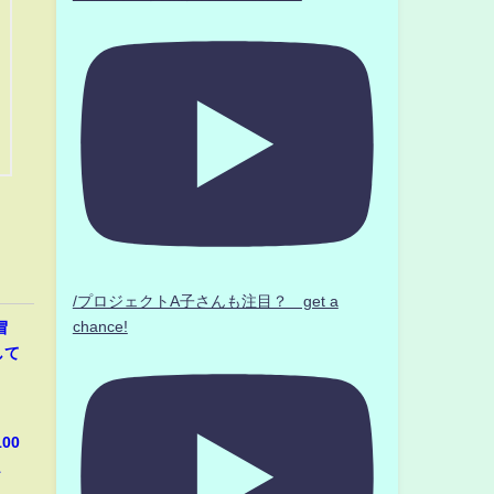
/プロジェクトA子さんも注目？ get a
chance!
冒
して
00
1