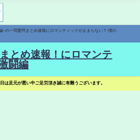
編--の一同驚愕まとめ速報にロマンティックが止まらない？-僕の
驚愕まとめ速報！にロマンテ
激闘編
日は足元が悪い中ご足労頂き誠に有難うございます。