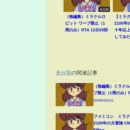
未分類
（無編集）ミラクルロ
【ミラ
ピット ワープ禁止（1
2100
周のみ）RTA 12分28秒
十年以
してみ
未分類
の関連記事
（無編集）ミラクル
プ禁止（1周のみ）RT
2026年8月5日
ファミコン ミラ
2100年の大冒険 C
60fps