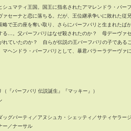
ヒシュマティ王国。国王に指名されたアマレンドラ・バー
ヴァセーナと恋に落ちる。だが、王位継承争いに敗れた従
策略で王の座を奪い取り、さらにバーフバリと生まれたば
する…。父バーフバリはなぜ殺されたのか？ 母デーヴァ
繋がれていたのか？ 自らが伝説の王バーフバリの子である
、マヘンドラ・バーフバリとして、暴君バラーラデーヴァ
ウリ（『バーフバリ 伝説誕生』『マッキー』）
ール
ダッグバーティ／アヌシュカ・シェッティ／サティヤラー
ナー／ナーサル