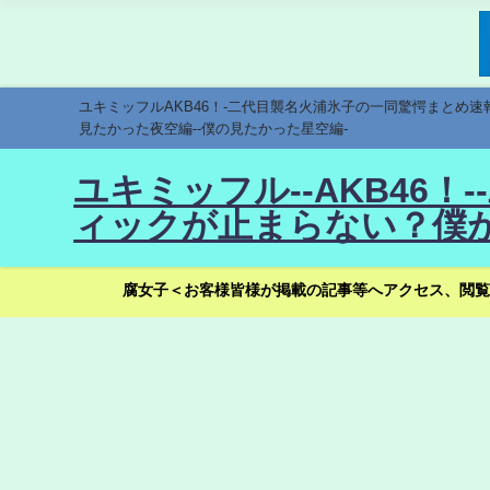
ユキミッフルAKB46！-二代目襲名火浦氷子の一同驚愕まとめ
見たかった夜空編--僕の見たかった星空編-
ユキミッフル--AKB46
ィックが止まらない？僕が
腐女子＜お客様皆様が掲載の記事等へアクセス、閲覧