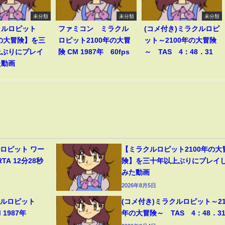
未分類
未分類
未分類
クルロピット
ファミコン ミラクル
(コメ付き)ミラクルロピ
年の大冒険】を三
ロピット2100年の大冒
ット～2100年の大冒険
上ぶりにプレイ
険 CM 1987年 60fps
～ TAS 4：48．31
た動画
ロピット ワー
【ミラクルロピット2100年の大
A 12分28秒
険】を三十年以上ぶりにプレイ
みた動画
2026年8月5日
クルロピット
(コメ付き)ミラクルロピット～21
M 1987年
年の大冒険～ TAS 4：48．3