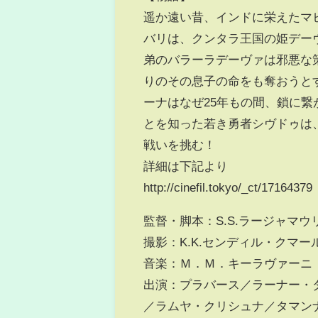
遥か遠い昔、インドに栄えたマ
バリは、クンタラ王国の姫デー
弟のバラーラデーヴァは邪悪な
りのその息子の命をも奪おうと
ーナはなぜ25年もの間、鎖に
とを知った若き勇者シヴドゥは
戦いを挑む！
詳細は下記より
http://cinefil.tokyo/_ct/17164379
監督・脚本：S.S.ラージャマ
撮影：K.K.センディル・クマ
音楽：Ｍ．Ｍ．キーラヴァーニ
出演：プラバース／ラーナー・
／ラムヤ・クリシュナ／タマン