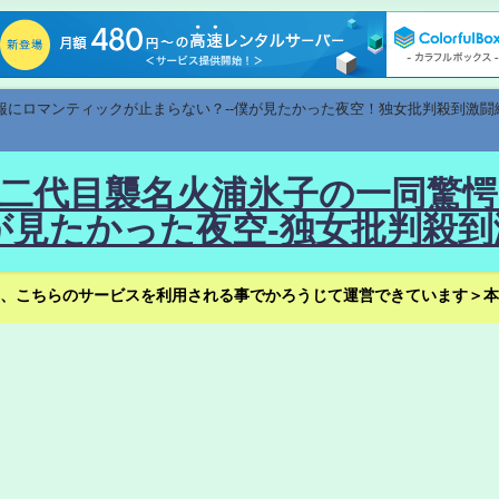
速報にロマンティックが止まらない？--僕が見たかった夜空！独女批判殺到激闘
！--二代目襲名火浦氷子の一同
見たかった夜空-独女批判殺到
、こちらのサービスを利用される事でかろうじて運営できています＞本