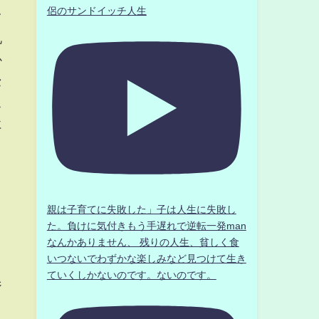
侶のサンドイッチ人生
フ
兄
か
セ
こ
に
親は子育てに失敗した」子は人生に失敗し
た。負けに気付きもう手遅れで逆転一発man
なんかありません、 残りの人生、貧しく食
いつないでわずかな楽しみなど見つけて生き
ていくしかないのです。ないのです。
ジ