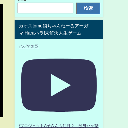
検索
カオスtomo娘ちゃんねーるアーガ
マ!Haraハラ!未解決人生ゲーム
ハゲて無双
/プロジェクトA子さんも注目？ 独身ハゲ僧