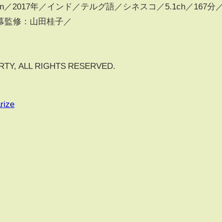
clusion／2017年／インド／テルグ語／シネスコ／5.1ch／167分
幕監修：山田桂子／
Y, ALL RIGHTS RESERVED.
rize