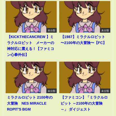
未分類
未分類
【KICKTHECANCREW 】ミ
【1987】ミラクルロピット
ラクルロピット メーカーの
〜2100年の大冒険〜【FC】
神対応に震える！【ファミコ
ン心拳外伝】
未分類
未分類
ミラクルロピット 2100年の
【ファミコン】「ミラクルロ
大冒険 NES MIRACLE
ピット ～2100年の大冒険
ROPIT'S BGM
～」 ダイジェスト