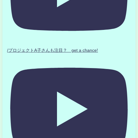
/プロジェクトA子さんも注目？ get a chance!