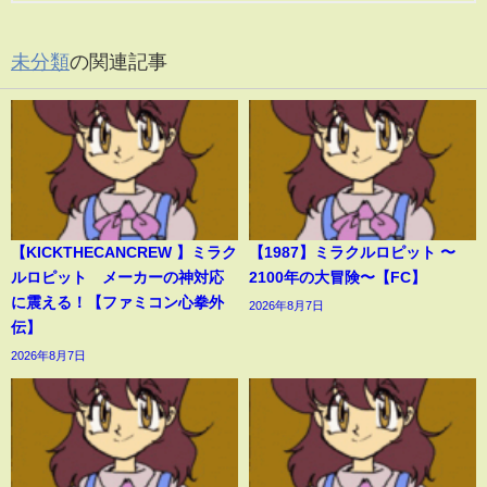
未分類
の関連記事
【KICKTHECANCREW 】ミラク
【1987】ミラクルロピット 〜
ルロピット メーカーの神対応
2100年の大冒険〜【FC】
に震える！【ファミコン心拳外
2026年8月7日
伝】
2026年8月7日