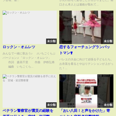
口さん本人とは連絡が取れて...
未分類
未分類
ロックン・オムレツ
恋するフォーチュングランバッ
トマン❣️
みんなで一緒に歌おう♪ ♫いちごくらぶ
バージョン♫ 「ロックン・オムレツ」
バレエの大会に向けて頑張る子どもたち。
作詞 森高千里 作曲 伊秩弘将
お衣装を着るとやはりテンションが上がっ
編曲 いちごくら...
た！...
未分類
未分類
ベテラン警察官が震災の経験を
「おい八田！と声をかけた」寄