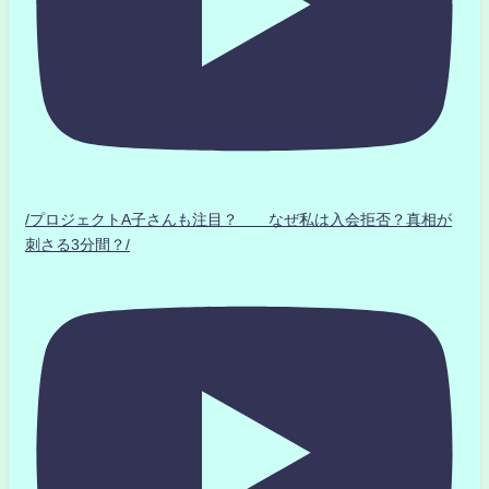
/プロジェクトA子さんも注目？ なぜ私は入会拒否？真相が
刺さる3分間？/