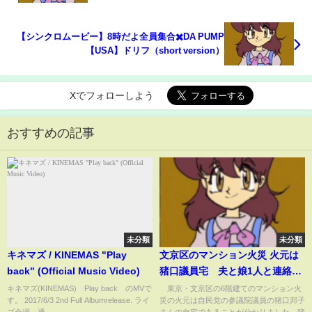
【シンクロムービー】8時だよ全員集合✖️DA PUMP
【USA】ドリフ（short version）
Xでフォローしよう
おすすめの記事
未分類
未分類
キネマズ / KINEMAS "Play
文京区のマンション火災 火元は
back" (Official Music Video)
猪口議員宅 夫と娘1人と連絡取
れず(2024年11月27日)
キネマズ(KINEMAS) Play back のMVで
東京・文京区の6階建てのマンション火
す。 2017/6/3 2nd Full Albumrelease. ライ
災の火元は自民党の参議院議員の猪口邦子
ブ会場、通...
さんの自宅であることが分かりました。猪