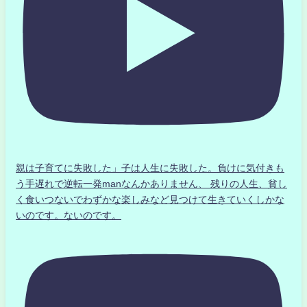
親は子育てに失敗した」子は人生に失敗した。負けに気付きも
う手遅れで逆転一発manなんかありません、 残りの人生、貧し
く食いつないでわずかな楽しみなど見つけて生きていくしかな
いのです。ないのです。