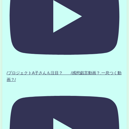
/プロジェクトA子さんも注目？ /感想戯言動画？.一息つく動
画？/