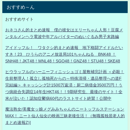
おすすめ～ん
おすすめサイト
おネコさん的まとめ速報 僕の彼女はエリーちゃん人形！豆腐メ
ンタルメンヘラ電波中年アルバイターのぬいぐるみ男子末路編
アイドッフル！ ワタクシ的まとめ速報 地下格闘アイドルだい
すき！23 ひうらのアニメ放送局101ちゃんねる BNK48 ！
SNH48！JKT48！MNL48！SGO48！GNZ48！STU48！SKE48
ヒウラッフルのハーニーフィニッシュゴミ屋敷補完計画 ＜必殺！
生前整理人！孤立し孤独死からの～特殊清掃・遺品整理への道F
完結編＞ キャッシング計1500万返済：厨二病借金3500万円！う
つ病統合失調症14年生HKT46！！9期研究生、最後のサイト！全
米が泣いた！認知症鬱病60代のラストサイト絶賛！公開中
魔法熟女/美魔女ッ娘メグみみちゃんのニートッフルステーション
MAX！ ニート仙人仙女の映画三昧老後生活！（無職孤独居老人的
まとめ速報Z)]