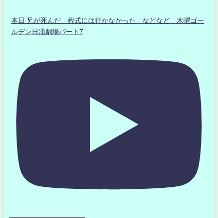
本日 兄が死んだ 葬式には行かなかった などなど 木曜ゴー
ルデン日浦劇場パート7