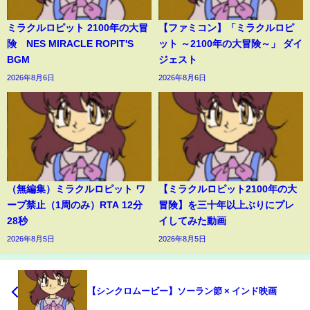
ミラクルロピット 2100年の大冒
【ファミコン】「ミラクルロピ
険 NES MIRACLE ROPIT'S
ット ～2100年の大冒険～」 ダイ
BGM
ジェスト
2026年8月6日
2026年8月6日
（無編集）ミラクルロピット ワ
【ミラクルロピット2100年の大
ープ禁止（1周のみ）RTA 12分
冒険】を三十年以上ぶりにプレ
28秒
イしてみた動画
2026年8月5日
2026年8月5日
【シンクロムービー】ソーラン節 × インド映画