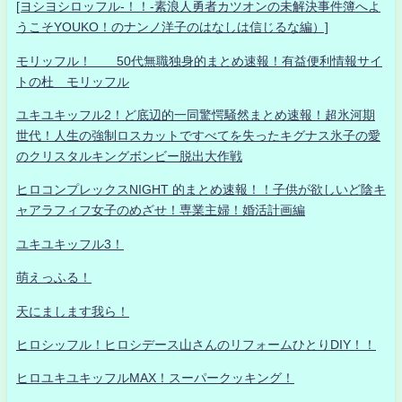
[ヨシヨシロッフル-！！-素浪人勇者カツオンの未解決事件簿へよ
うこそYOUKO！のナンノ洋子のはなしは信じるな編）]
モリッフル！ 50代無職独身的まとめ速報！有益便利情報サイ
トの杜 モリッフル
ユキユキッフル2！ど底辺的一同驚愕騒然まとめ速報！超氷河期
世代！人生の強制ロスカットですべてを失ったキグナス氷子の愛
のクリスタルキングボンビー脱出大作戦
ヒロコンプレックスNIGHT 的まとめ速報！！子供が欲しいど陰キ
ャアラフィフ女子のめざせ！専業主婦！婚活計画編
ユキユキッフル3！
萌えっふる！
天にまします我ら！
ヒロシッフル！ヒロシデース山さんのリフォームひとりDIY！！
ヒロユキユキッフルMAX！スーパークッキング！