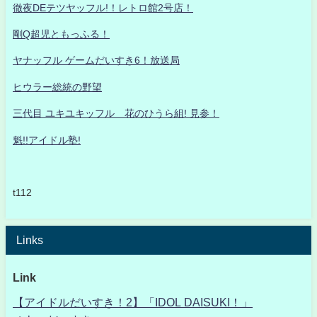
徹夜DEテツヤッフル!！レトロ館2号店！
剛Q超児ともっふる！
ヤナッフル ゲームだいすき6！放送局
ヒウラー総統の野望
三代目 ユキユキッフル 花のひうら組! 見参！
魁!!アイドル塾!
t112
Links
Link
【アイドルだいすき！2】「IDOL DAISUKI！」