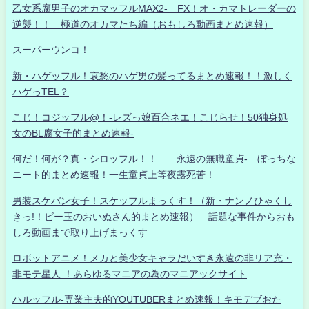
乙女系腐男子のオカマッフルMAX2- FX！オ・カマトレーダーの
逆襲！！ 極道のオカマたち編（おもしろ動画まとめ速報）
スーパーウンコ！
新・ハゲッフル！哀愁のハゲ男の髪ってるまとめ速報！！激しく
ハゲっTEL？
こじ！コジッフル@！-レズっ娘百合ネエ！こじらせ！50独身処
女のBL腐女子的まとめ速報-
何だ！何が？真・シロッフル！！ 永遠の無職童貞- ぼっちな
ニート的まとめ速報！一生童貞上等夜露死苦！
男装スケバン女子！スケッフルまっくす！（新・ナンノひゃくし
きっ!！ビー玉のおいぬさん的まとめ速報） 話題な事件からおも
しろ動画まで取り上げまっくす
ロボットアニメ！メカと美少女キャラだいすき永遠の非リア充・
非モテ星人 ！あらゆるマニアの為のマニアックサイト
ハルッフル-専業主夫的YOUTUBERまとめ速報！キモデブおた