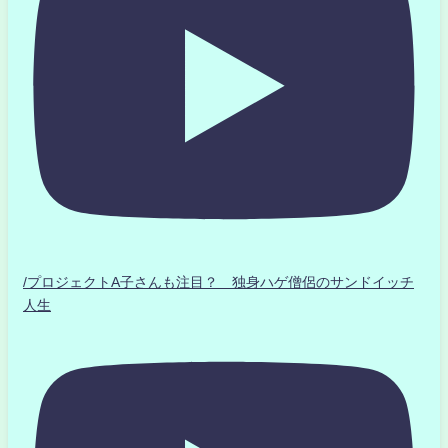
/プロジェクトA子さんも注目？ 独身ハゲ僧侶のサンドイッチ
人生