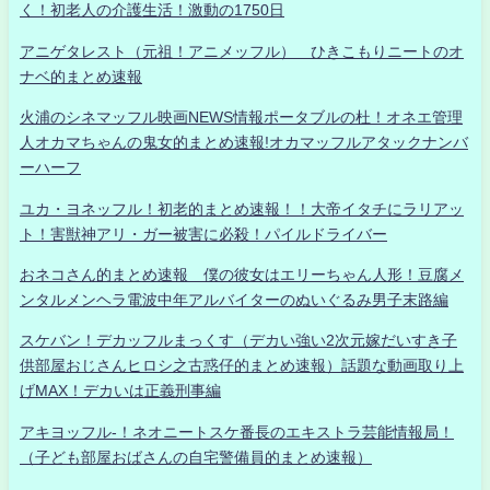
く！初老人の介護生活！激動の1750日
アニゲタレスト（元祖！アニメッフル） ひきこもりニートのオ
ナベ的まとめ速報
火浦のシネマッフル映画NEWS情報ポータブルの杜！オネエ管理
人オカマちゃんの鬼女的まとめ速報!オカマッフルアタックナンバ
ーハーフ
ユカ・ヨネッフル！初老的まとめ速報！！大帝イタチにラリアッ
ト！害獣神アリ・ガー被害に必殺！パイルドライバー
おネコさん的まとめ速報 僕の彼女はエリーちゃん人形！豆腐メ
ンタルメンヘラ電波中年アルバイターのぬいぐるみ男子末路編
スケバン！デカッフルまっくす（デカい強い2次元嫁だいすき子
供部屋おじさんヒロシ之古惑仔的まとめ速報）話題な動画取り上
げMAX！デカいは正義刑事編
アキヨッフル-！ネオニートスケ番長のエキストラ芸能情報局！
（子ども部屋おばさんの自宅警備員的まとめ速報）