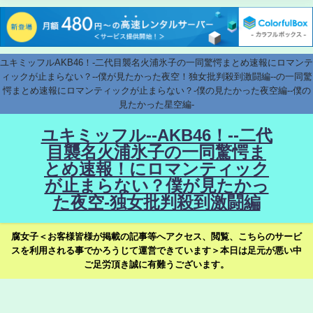
ユキミッフルAKB46！-二代目襲名火浦氷子の一同驚愕まとめ速報にロマンテ
ィックが止まらない？--僕が見たかった夜空！独女批判殺到激闘編--の一同驚
愕まとめ速報にロマンティックが止まらない？-僕の見たかった夜空編--僕の
見たかった星空編-
ユキミッフル--AKB46！--二代
目襲名火浦氷子の一同驚愕ま
とめ速報！にロマンティック
が止まらない？僕が見たかっ
た夜空-独女批判殺到激闘編
腐女子＜お客様皆様が掲載の記事等へアクセス、閲覧、こちらのサービ
スを利用される事でかろうじて運営できています＞本日は足元が悪い中
ご足労頂き誠に有難うございます。