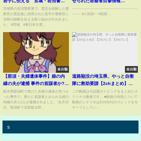
若手に伝える 宮城・岩沼警察
せられた容疑者目撃情報
署
#ABEMA的ニュースショー
宮城県の岩沼警察署で、震災を経験した警
----------------------------------------------------
察官が震災後に採用された若手の警察官に
------- #八田與一 #別府 ...
#Shorts
当時の経験を伝える取り組みが行われまし
た。 #宮城 #東日本大震...
未分類
未分類
【那須・夫婦遺体事件】娘の内
道路陥没の埼玉県、やっと自衛
縁の夫が逮捕 事件の首謀者か?
隊に救助要請【2chまとめ】
「店を譲る」話が消えトラブル
【2chスレ】【5chスレ】
栃木県那須町で焼けた夫婦の遺体が見つか
この動画は今話題のトピックをまとめたオ
った事件で、新たに首謀者とみられる娘の
リジナル動画です。 ■動画の内容について
も 誰が暴行したのか…事件の全
内縁の夫ら2人が逮捕されました。 先月16
動画のシナリオは2ch(5ch)のスレッドをモ
容は?【ニュースまとめ】ANN/
日、那須町で宝島龍太郎...
チーフとしてい...
テレ朝
s