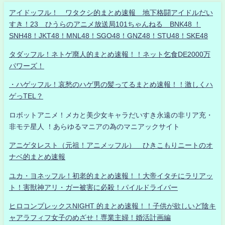
アイドッフル！ ワタクシ的まとめ速報 地下格闘アイドルだい
すき！23 ひうらのアニメ放送局101ちゃんねる BNK48 ！
SNH48！JKT48！MNL48！SGO48！GNZ48！STU48！SKE48
タダッフル！ネトゲ廃人的まとめ速報！！ネット乞食DE2000万
パワーズ！
・ハゲッフル！哀愁のハゲ男の髪ってるまとめ速報！！激しくハ
ゲっTEL？
ロボットアニメ！メカと美少女キャラだいすき永遠の非リア充・
非モテ星人 ！あらゆるマニアの為のマニアックサイト
アニゲタレスト（元祖！アニメッフル） ひきこもりニートのオ
ナベ的まとめ速報
ユカ・ヨネッフル！初老的まとめ速報！！大帝イタチにラリアッ
ト！害獣神アリ・ガー被害に必殺！パイルドライバー
ヒロコンプレックスNIGHT 的まとめ速報！！子供が欲しいど陰キ
ャアラフィフ女子のめざせ！専業主婦！婚活計画編