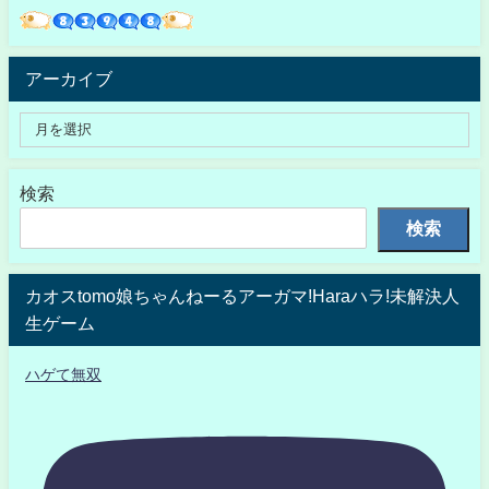
アーカイブ
検索
検索
カオスtomo娘ちゃんねーるアーガマ!Haraハラ!未解決人
生ゲーム
ハゲて無双