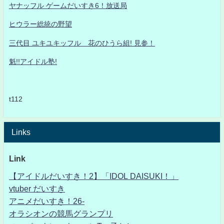
ヤナッフル ゲームだいすき6！放送局
ヒウラー総統の野望
三代目 ユキユキッフル 花のひうら組! 見参！
魁!!アイドル塾!
t112
Links
Link
【アイドルだいすき！2】「IDOL DAISUKI！」
vtuber だいすき
アニメだいすき！26-
オラシオンの競馬グランプリ