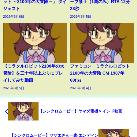
ット ～2100年の大冒険～」 ダイ
ープ禁止（1周のみ）RTA 12分
ジェスト
28秒
2026年8月6日
2026年8月5日
【ミラクルロピット2100年の大
ファミコン ミラクルロピット
冒険】を三十年以上ぶりにプレ
2100年の大冒険 CM 1987年
イしてみた動画
60fps
2026年8月5日
2026年8月4日
【シンクロムービー】ヤマダ電機 × インド映画
【シンクロムービー】サザエさん一家(エンディン