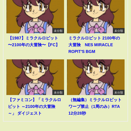
未分類
未分類
【1987】ミラクルロピット
ミラクルロピット 2100年の
〜2100年の大冒険〜【FC】
大冒険 NES MIRACLE
ROPIT'S BGM
未分類
未分類
【ファミコン】「ミラクルロ
（無編集）ミラクルロピット
ピット ～2100年の大冒険
ワープ禁止（1周のみ）RTA
～」 ダイジェスト
12分28秒