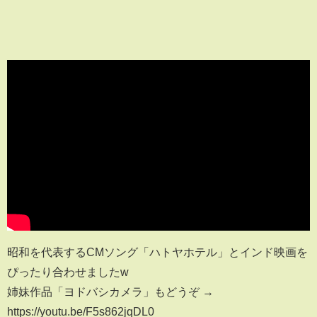
昭和を代表するCMソング「ハトヤホテル」とインド映画を
ぴったり合わせましたw
姉妹作品「ヨドバシカメラ」もどうぞ →
https://youtu.be/F5s862jqDL0