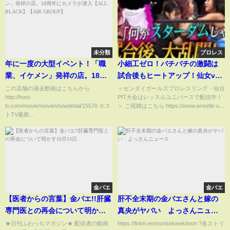
未分類
プロレス
年に一度の大型イベント！「職
小細工ゼロ！バチバチの激闘は
業、イケメン」発祥の店。18周
試合後もヒートアップ！仙女vs
年にカメラが潜入【ALL
スターダム＜★シングルマッチ
この店舗の過去動画はこちらから
＜センダイガールズプロレスリング・仙台
http://host-
PIT大会はレッスルユニバースで配信中！
BLACK】【AIR GROUP】
＞岩田美香vs白川未奈＜センダ
tv.com/movie/movieshowdetail/15570 ホス
＞ ご視聴はこちら https://www.wrestle-u...
イガールズプロレスリング・仙
トTV最新...
台PIT大会はレッスルユニバース
で配信中！＞
金バエ
金バエ
【医者からの言葉】金バエ!!肝臓
肝不全末期の金バエさんと嫁の
専門医との再会について明かす
真央がヤバい よっさんニュー
10月13日
ス
★日刊ふわっちマガジン★ 配信者の動画
https://linktr.ee/morisekisekimori ?各ストリ