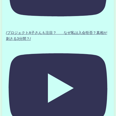
/プロジェクトA子さんも注目？ なぜ私は入会拒否？真相が
刺さる3分間？/