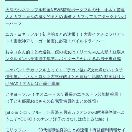
火浦のシネマッフル映画NEWS情報ポータブルの杜！オネエ管理
人オカマちゃんの鬼女的まとめ速報!オカマッフルアタックナンバ
ーハーフ
ユカ・ヨネッフル！初老的まとめ速報！！大帝イタチにラリアッ
ト！害獣神アリ・ガー被害に必殺！パイルドライバー
おネコさん的まとめ速報 僕の彼女はエリーちゃん人形！豆腐メ
ンタルメンヘラ電波中年アルバイターのぬいぐるみ男子末路編
スケバン！デカッフルまっくす（デカい強い2次元嫁だいすき子
供部屋おじさんヒロシ之古惑仔的まとめ速報）話題な動画取り上
げMAX！デカいは正義刑事編
アキヨッフル-！ネオニートスケ番長のエキストラ芸能情報局！
（子ども部屋おばさんの自宅警備員的まとめ速報）
[ヨシヨシロッフル-！！-素浪人勇者カツオンの未解決事件簿へよ
うこそYOUKO！のナンノ洋子のはなしは信じるな編）]
モリッフル！ 50代無職独身的まとめ速報！有益便利情報サイ