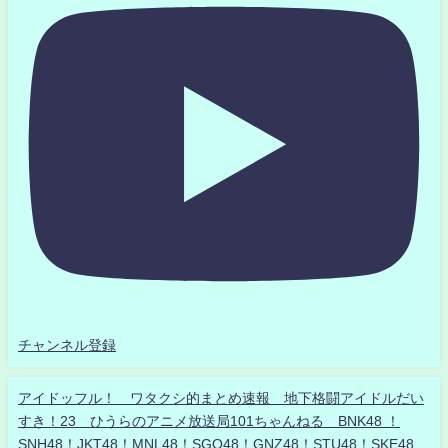
チャンネル登録
アイドッフル！ ワタクシ的まとめ速報 地下格闘アイドルだい
すき！23 ひうらのアニメ放送局101ちゃんねる BNK48 ！
SNH48！JKT48！MNL48！SGO48！GNZ48！STU48！SKE48