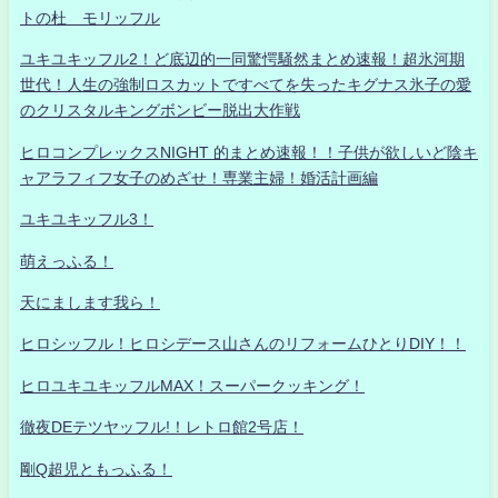
トの杜 モリッフル
ユキユキッフル2！ど底辺的一同驚愕騒然まとめ速報！超氷河期
世代！人生の強制ロスカットですべてを失ったキグナス氷子の愛
のクリスタルキングボンビー脱出大作戦
ヒロコンプレックスNIGHT 的まとめ速報！！子供が欲しいど陰キ
ャアラフィフ女子のめざせ！専業主婦！婚活計画編
ユキユキッフル3！
萌えっふる！
天にまします我ら！
ヒロシッフル！ヒロシデース山さんのリフォームひとりDIY！！
ヒロユキユキッフルMAX！スーパークッキング！
徹夜DEテツヤッフル!！レトロ館2号店！
剛Q超児ともっふる！