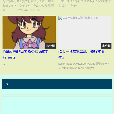
をいち早く高画質でお届けします。 動画
ーマー様はこちらでリアルタイムで観れま
配信サイト⇒ツイキャス＆ふわっち 出演
す 金バエ https...
者 ⇒金バエ、しんや...
未分類
未分類
心臓が飛び出てる少女 #雑学
にょーり君第二話「修行する
#shorts
ぞ」
...
twitter https://twitter.com/ajotto 配信サービ
ス https://linkco.re/vxZX0gVz ...
s