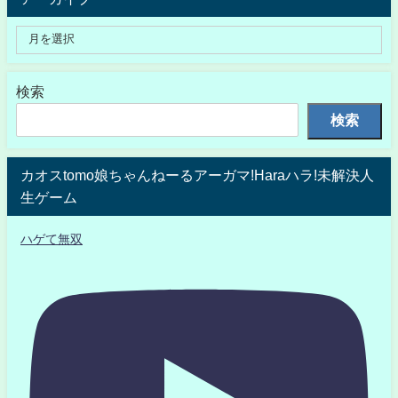
検索
検索
カオスtomo娘ちゃんねーるアーガマ!Haraハラ!未解決人
生ゲーム
ハゲて無双