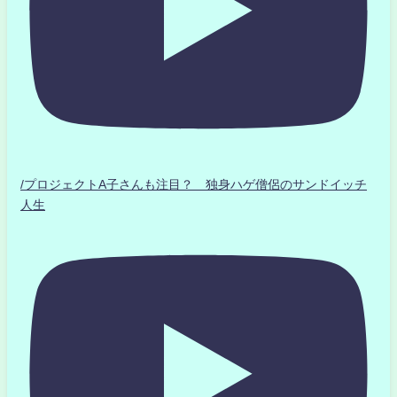
/プロジェクトA子さんも注目？ 独身ハゲ僧侶のサンドイッチ
人生