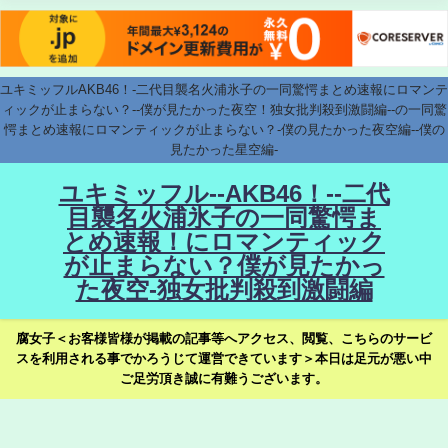
ユキミッフルAKB46！-二代目襲名火浦氷子の一同驚愕まとめ速報にロマンテ
ィックが止まらない？--僕が見たかった夜空！独女批判殺到激闘編--の一同驚
愕まとめ速報にロマンティックが止まらない？-僕の見たかった夜空編--僕の
見たかった星空編-
ユキミッフル--AKB46！--二代
目襲名火浦氷子の一同驚愕ま
とめ速報！にロマンティック
が止まらない？僕が見たかっ
た夜空-独女批判殺到激闘編
腐女子＜お客様皆様が掲載の記事等へアクセス、閲覧、こちらのサービ
スを利用される事でかろうじて運営できています＞本日は足元が悪い中
ご足労頂き誠に有難うございます。