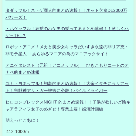
タダッフル！ネトゲ廃人的まとめ速報！！ネット乞食DE2000万
パワーズ！
・ハゲッフル！哀愁のハゲ男の髪ってるまとめ速報！！激しくハ
ゲっTEL？
ロボットアニメ！メカと美少女キャラだいすき永遠の非リア充・
非モテ星人 ！あらゆるマニアの為のマニアックサイト
アニゲタレスト（元祖！アニメッフル） ひきこもりニートのオ
ナベ的まとめ速報
ユカ・ヨネッフル！初老的まとめ速報！！大帝イタチにラリアッ
ト！害獣神アリ・ガー被害に必殺！パイルドライバー
ヒロコンプレックスNIGHT 的まとめ速報！！子供が欲しいど陰キ
ャアラフィフ女子のめざせ！専業主婦！婚活計画編
萌えっとこあに！
t112-1000ｍ