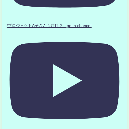
/プロジェクトA子さんも注目？ get a chance!