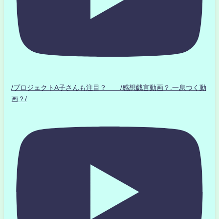
/プロジェクトA子さんも注目？ /感想戯言動画？.一息つく動
画？/