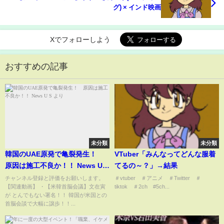
グ) × インド映画
Xでフォローしよう
おすすめの記事
未分類
未分類
韓国のUAE原発で亀裂発生！
VTuber「みんなってどんな服着
原因は施工不良か！！ News U S
てるの～？」→結果
より
チャンネル登録と評価をお願いします。
＃vtuber ＃アニメ ＃Twitter ＃
【関連動画】 ・【米韓首脳会議】文在寅
tiktok ＃2ch #5ch...
が とんでもない署名！！ 韓国が米国との
首脳会談で大幅に譲歩！！...