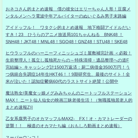
おネコさん的まとめ速報 僕の彼女はエリーちゃん人形！豆腐メ
ンタルメンヘラ電波中年アルバイターのぬいぐるみ男子末路編
アイドッフル！ ワタクシ的まとめ速報 地下格闘アイドルだい
すき！23 ひうらのアニメ放送局101ちゃんねる BNK48 ！
SNH48！JKT48！MNL48！SGO48！GNZ48！STU48！SKE48
ヒウラッフルのハーニーフィニッシュゴミ屋敷補完計画 ＜必殺！
生前整理人！孤立し孤独死からの～特殊清掃・遺品整理への道F
完結編＞ キャッシング計1500万返済：厨二病借金3500万円！う
つ病統合失調症14年生HKT46！！9期研究生、最後のサイト！全
米が泣いた！認知症鬱病60代のラストサイト絶賛！公開中
魔法熟女/美魔女ッ娘メグみみちゃんのニートッフルステーション
MAX！ ニート仙人仙女の映画三昧老後生活！（無職孤独居老人的
まとめ速報Z)]
乙女系腐男子のオカマッフルMAX2- FX！オ・カマトレーダーの
逆襲！！ 極道のオカマたち編（おもしろ動画まとめ速報）
スーパーウンコ！