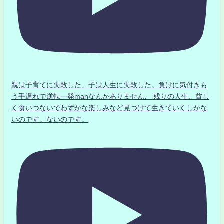
親は子育てに失敗した」子は人生に失敗した。負けに気付きも
う手遅れで逆転一発manなんかありません、 残りの人生、貧し
く食いつないでわずかな楽しみなど見つけて生きていくしかな
いのです。ないのです。