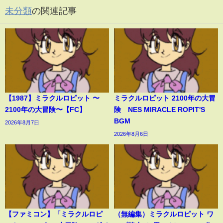
未分類
の関連記事
【1987】ミラクルロピット 〜
ミラクルロピット 2100年の大冒
2100年の大冒険〜【FC】
険 NES MIRACLE ROPIT'S
BGM
2026年8月7日
2026年8月6日
【ファミコン】「ミラクルロピ
（無編集）ミラクルロピット ワ