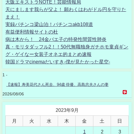
大阪エキストラNOTE！芸能情報局
天にまします我らが父よ！ 願わくはわがドル円を守りた
まえ！
実録パチンコ梁山泊！パチンコakb108道
有益便利情報サイトの杜
病は木から！ 24金バエ子の特発性間質性肺炎
真・モリタダッフル2！！50代無職独身ガチホモ童貞ギン
グ・ゲイなー女装子オネエ的まとめ速報
韓国ドラマcinemaだいすき-僕が見たかった星空-
1 -
【速報】寿美花代さん死去、94歳 俳優、高島忠夫さんの妻
2026/08/06
2023年9月
月
火
水
木
金
土
日
1
2
3