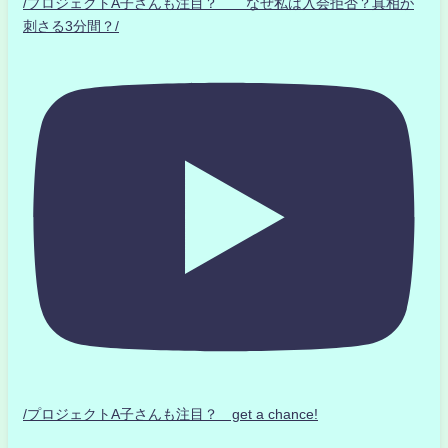
/プロジェクトA子さんも注目？ なぜ私は入会拒否？真相が
刺さる3分間？/
/プロジェクトA子さんも注目？ get a chance!