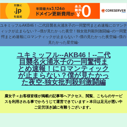
ユキミッフルAKB46！-二代目襲名火浦氷子の一同驚愕まとめ速報にロマンテ
ィックが止まらない？--僕が見たかった夜空！独女批判殺到激闘編--の一同驚
愕まとめ速報にロマンティックが止まらない？-僕の見たかった夜空編--僕の
見たかった星空編-
ユキミッフル--AKB46！--二代
目襲名火浦氷子の一同驚愕ま
とめ速報！にロマンティック
が止まらない？僕が見たかっ
た夜空-独女批判殺到激闘編
腐女子＜お客様皆様が掲載の記事等へアクセス、閲覧、こちらのサービ
スを利用される事でかろうじて運営できています＞本日は足元が悪い中
ご足労頂き誠に有難うございます。