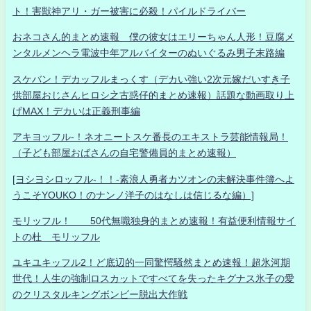
ト！害獣神アリ・ガー被害に必殺！パイルドライバー
おネコさん的まとめ速報 僕の彼女はエリーちゃん人形！豆腐メ
ンタルメンヘラ電波中年アルバイターのぬいぐるみ男子末路編
スケバン！デカッフルまっくす（デカい強い2次元嫁だいすき子
供部屋おじさんヒロシ之古惑仔的まとめ速報）話題な動画取り上
げMAX！デカいは正義刑事編
アキヨッフル-！ネオニートスケ番長のエキストラ芸能情報局！
（子ども部屋おばさんの自宅警備員的まとめ速報）
[ヨシヨシロッフル-！！-素浪人勇者カツオンの未解決事件簿へよ
うこそYOUKO！のナンノ洋子のはなしは信じるな編）]
モリッフル！ 50代無職独身的まとめ速報！有益便利情報サイ
トの杜 モリッフル
ユキユキッフル2！ど底辺的一同驚愕騒然まとめ速報！超氷河期
世代！人生の強制ロスカットですべてを失ったキグナス氷子の愛
のクリスタルキングボンビー脱出大作戦