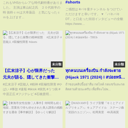
#shorts
これもVHSからレアな時代劇特番がありま
した。 主演は東山紀之氏 ２０代前半の
ご感想は #バキ童チャンネル をつけてい
時 抜粋ｃｍは大幸薬品 と気になったｃ
ただけますと幸いです。 ▼「バキバキ
ｍを上げます...
DT」と口走った街頭インタビューの全貌
https://www....
未分類
未分類
【広末涼子】心が限界だった
ทุกคนบนเครื่องบิน กำลังจะตาย
元夫が語る、隠してきた衝撃の
(Hijack 1971 (2024) I สปอยหนัง
精神状態 #広末涼子 #芸能人 #
- THUb
#広末涼子 #芸能人 #精神 #双極性障害 #や
ถ้าชอบคลิปนี้อย่าลืม กดไลค์ กดแชร์และกด
ばい #事故 #速報 #tiktok #病気 #うつ病 #
ติดตามด้วยนะครับ เพื่อที่จะไม่พ...
双極性障害 #shorts
中居正広 #フジテレビ #石橋貴明...