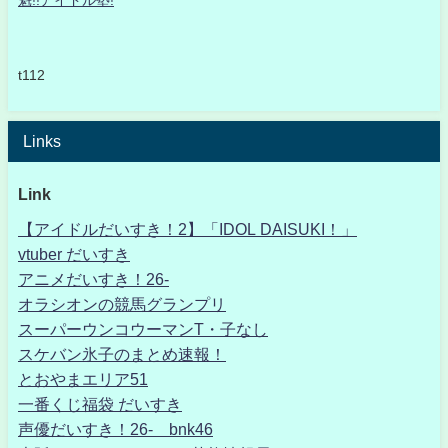
魁!!アイドル塾!
t112
Links
Link
【アイドルだいすき！2】「IDOL DAISUKI！」
vtuber だいすき
アニメだいすき！26-
オラシオンの競馬グランプリ
スーパーウンコウーマンT・子なし
スケバン氷子のまとめ速報！
とおやまエリア51
一番くじ福袋 だいすき
声優だいすき！26- bnk46