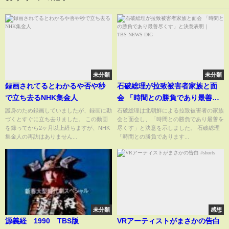
未分類
未分類
録画されてるとわかるや否や秒
石破総理が拉致被害者家族と面
で立ち去るNHK集金人
会 「時間との勝負であり最善尽
くす」と決意表明｜
護身のため録画していましたが、録画に勘
石破総理は北朝鮮による拉致被害者の家族
づくとすぐに立ち去りました。 この動画
会と面会し、「時間との勝負であり最善を
TBS NEWS DIG
を録ってから2ヶ月以上経ちますが、NHK
尽くす」と決意を示しました。 石破総理
集金人の再訪はありません...
「時間との勝負であります...
未分類
感想
源義経 1990 TBS版
VRアーティストがまさかの告白