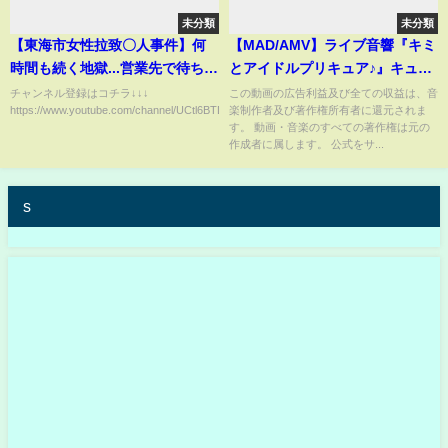
未分類
未分類
【東海市女性拉致〇人事件】何
【MAD/AMV】ライブ音響『キミ
時間も続く地獄...営業先で待ち伏
とアイドルプリキュア♪』キュア
せされた美人課長の残酷すぎる
アイドル ステージ曲「笑顔の
チャンネル登録はコチラ↓↓↓
この動画の広告利益及び全ての収益は、音
https://www.youtube.com/channel/UCtl6BTDuS5OUTgf4NjW5IE...
楽制作者及び著作権所有者に還元されま
運命【事件解説】【ゆっくり解
ユニゾン♪」松岡美里 4K高画質
す。 動画・音楽のすべての著作権は元の
説】
作成者に属します。 公式をサ...
s