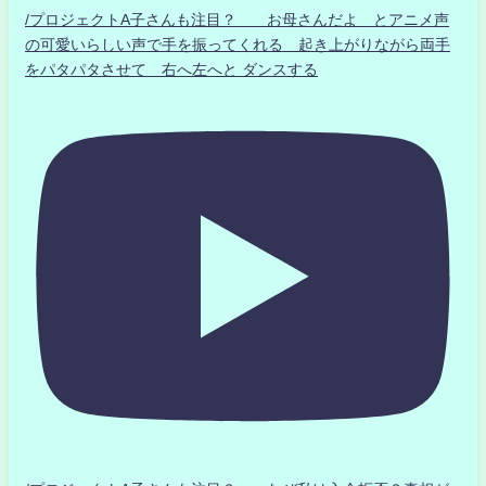
/プロジェクトA子さんも注目？ お母さんだよ とアニメ声
の可愛いらしい声で手を振ってくれる 起き上がりながら両手
をパタパタさせて 右へ左へと ダンスする