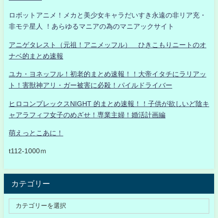
ロボットアニメ！メカと美少女キャラだいすき永遠の非リア充・
非モテ星人 ！あらゆるマニアの為のマニアックサイト
アニゲタレスト（元祖！アニメッフル） ひきこもりニートのオ
ナベ的まとめ速報
ユカ・ヨネッフル！初老的まとめ速報！！大帝イタチにラリアッ
ト！害獣神アリ・ガー被害に必殺！パイルドライバー
ヒロコンプレックスNIGHT 的まとめ速報！！子供が欲しいど陰キ
ャアラフィフ女子のめざせ！専業主婦！婚活計画編
萌えっとこあに！
t112-1000ｍ
カテゴリー