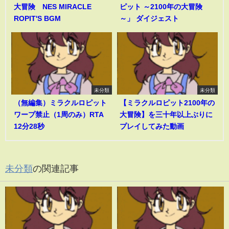
大冒険 NES MIRACLE
ピット ～2100年の大冒険
ROPIT'S BGM
～」 ダイジェスト
未分類
未分類
（無編集）ミラクルロピット
【ミラクルロピット2100年の
ワープ禁止（1周のみ）RTA
大冒険】を三十年以上ぶりに
12分28秒
プレイしてみた動画
未分類
の関連記事