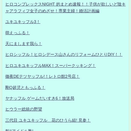
ヒロコンプレックスNIGHT 的まとめ速報！！子供が欲しいど陰キ
ャアラフィフ女子のめざせ！専業主婦！婚活計画編
ユキユキッフル3！
萌えっふる！
天にまします我ら！
ヒロシッフル！ヒロシデース山さんのリフォームひとりDIY！！
ヒロユキユキッフルMAX！スーパークッキング！
徹夜DEテツヤッフル!！レトロ館2号店！
剛Q超児ともっふる！
ヤナッフル ゲームだいすき6！放送局
ヒウラー総統の野望
三代目 ユキユキッフル 花のひうら組! 見参！