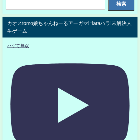
検索
カオスtomo娘ちゃんねーるアーガマ!Haraハラ!未解決人
生ゲーム
ハゲて無双