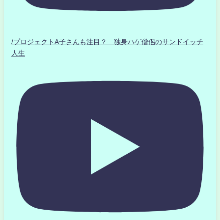
/プロジェクトA子さんも注目？ 独身ハゲ僧侶のサンドイッチ
人生