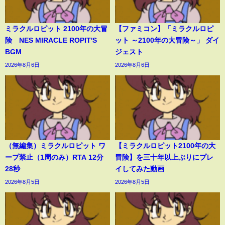
ミラクルロピット 2100年の大冒
【ファミコン】「ミラクルロピ
険 NES MIRACLE ROPIT'S
ット ～2100年の大冒険～」 ダイ
BGM
ジェスト
2026年8月6日
2026年8月6日
（無編集）ミラクルロピット ワ
【ミラクルロピット2100年の大
ープ禁止（1周のみ）RTA 12分
冒険】を三十年以上ぶりにプレ
28秒
イしてみた動画
2026年8月5日
2026年8月5日