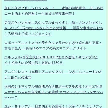
何だ！何が？真・シロッフル！！ 永遠の無職童貞- ぼっちな
ニート的まとめ速報！一生童貞上等夜露死苦！
男装スケバン女子！スケッフルまっくす！（新・ナンノひゃくし
きっ!！ビー玉のおいぬさん的まとめ速報） 話題な事件からおも
しろ動画まで取り上げまっくす
ロボットアニメ！メカと美少女キャラだいすき永遠の非リア充・
非モテ星人 ！あらゆるマニアの為のマニアックサイト
ハルッフル-専業主夫的YOUTUBERまとめ速報！キモデブおた
く！初老人の介護生活！激動の1750日
アニゲタレスト（元祖！アニメッフル） ひきこもりニートのオ
ナベ的まとめ速報
火浦のシネマッフル映画NEWS情報ポータブルの杜！オネエ管理
人オカマちゃんの鬼女的まとめ速報!オカマッフルアタックナンバ
ーハーフ
ユカ・ヨネッフル！初老的まとめ速報！！大帝イタチにラリアッ