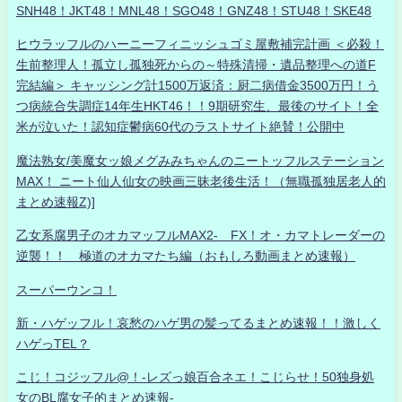
SNH48！JKT48！MNL48！SGO48！GNZ48！STU48！SKE48
ヒウラッフルのハーニーフィニッシュゴミ屋敷補完計画 ＜必殺！
生前整理人！孤立し孤独死からの～特殊清掃・遺品整理への道F
完結編＞ キャッシング計1500万返済：厨二病借金3500万円！う
つ病統合失調症14年生HKT46！！9期研究生、最後のサイト！全
米が泣いた！認知症鬱病60代のラストサイト絶賛！公開中
魔法熟女/美魔女ッ娘メグみみちゃんのニートッフルステーション
MAX！ ニート仙人仙女の映画三昧老後生活！（無職孤独居老人的
まとめ速報Z)]
乙女系腐男子のオカマッフルMAX2- FX！オ・カマトレーダーの
逆襲！！ 極道のオカマたち編（おもしろ動画まとめ速報）
スーパーウンコ！
新・ハゲッフル！哀愁のハゲ男の髪ってるまとめ速報！！激しく
ハゲっTEL？
こじ！コジッフル@！-レズっ娘百合ネエ！こじらせ！50独身処
女のBL腐女子的まとめ速報-