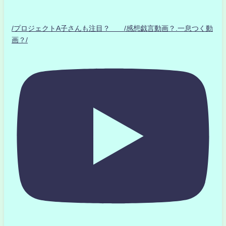
/プロジェクトA子さんも注目？ /感想戯言動画？.一息つく動
画？/