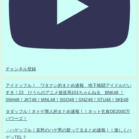
チャンネル登録
アイドッフル！ ワタクシ的まとめ速報 地下格闘アイドルだい
すき！23 ひうらのアニメ放送局101ちゃんねる BNK48 ！
SNH48！JKT48！MNL48！SGO48！GNZ48！STU48！SKE48
タダッフル！ネトゲ廃人的まとめ速報！！ネット乞食DE2000万
パワーズ！
・ハゲッフル！哀愁のハゲ男の髪ってるまとめ速報！！激しくハ
ゲっTEL？