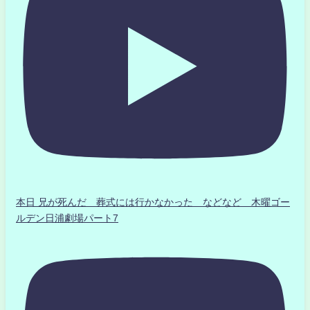
本日 兄が死んだ 葬式には行かなかった などなど 木曜ゴー
ルデン日浦劇場パート7