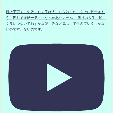
親は子育てに失敗した」子は人生に失敗した。負けに気付きも
う手遅れで逆転一発manなんかありません、 残りの人生、貧し
く食いつないでわずかな楽しみなど見つけて生きていくしかな
いのです。ないのです。