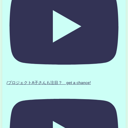
/プロジェクトA子さんも注目？ get a chance!