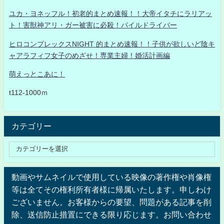
ユカ・ヨネッフル！初老的まとめ速報！！大帝イタチにラリアッ
ト！害獣神アリ・ガー被害に必殺！パイルドライバー
ヒロコンプレックスNIGHT 的まとめ速報！！子供が欲しいど陰キ
ャアラフィフ女子のめざせ！専業主婦！婚活計画編
萌えっとこあに！
t112-1000ｍ
カテゴリー
動画やサムネイルで使用している映像の著作権や肖像権
等は全てその権利所有者様に帰属いたします。申しわけ
ございません。お客様からの要望、問題がある記事を削
除、送信防止措置にできる限り応じます。お問い合わせ