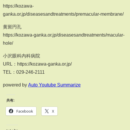
https://kozawa-
ganka.or.jp/diseasesandtreatments/premacular-membrane/
黄斑円孔
https://kozawa-ganka.or.jp/diseasesandtreatments/macular-
hole/
小沢眼科内科病院
URL：https://kozawa-ganka.or.jp/
TEL：029-246-2111
powered by
Auto Youtube Summarize
共有:
Facebook
X