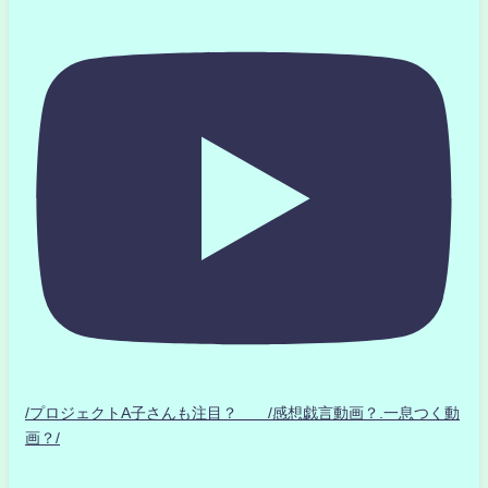
/プロジェクトA子さんも注目？ /感想戯言動画？.一息つく動
画？/