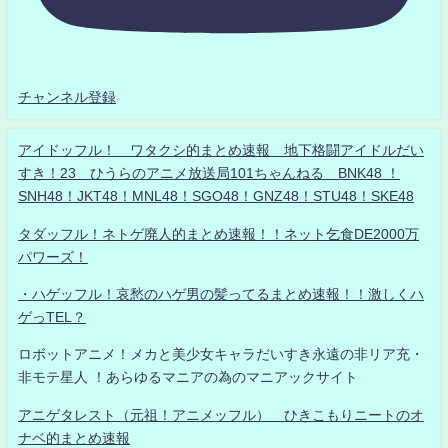
チャンネル登録
アイドッフル！ ワタクシ的まとめ速報 地下格闘アイドルだい
すき！23 ひうらのアニメ放送局101ちゃんねる BNK48 ！
SNH48！JKT48！MNL48！SGO48！GNZ48！STU48！SKE48
タダッフル！ネトゲ廃人的まとめ速報！！ネット乞食DE2000万
パワーズ！
・ハゲッフル！哀愁のハゲ男の髪ってるまとめ速報！！激しくハ
ゲっTEL？
ロボットアニメ！メカと美少女キャラだいすき永遠の非リア充・
非モテ星人 ！あらゆるマニアの為のマニアックサイト
アニゲタレスト（元祖！アニメッフル） ひきこもりニートのオ
ナベ的まとめ速報