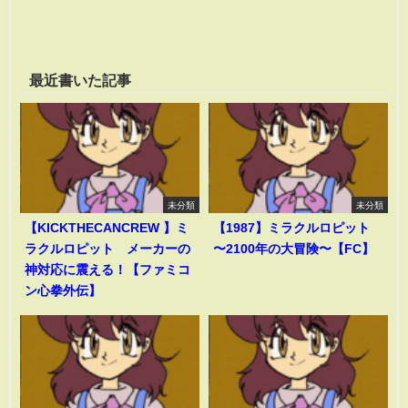
最近書いた記事
未分類
未分類
【KICKTHECANCREW 】ミ
【1987】ミラクルロピット
ラクルロピット メーカーの
〜2100年の大冒険〜【FC】
神対応に震える！【ファミコ
ン心拳外伝】