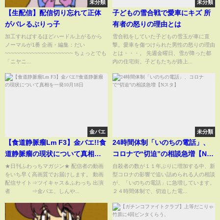
未分類
未分類
【生配信】配信切り忘れて正体
子どもの雪合戦で愛車にキズ 所
がバレるぶりっ子
有者の怒りの理由とは
加工すればするほどハードル上がるから
雪合戦をしていた子どもの雪玉が車に直
ノーマルが1番 企画・編集：だい
撃。愛車を傷つけられた男性の怒りの理由
~~~~~~~~~~~~~~~~~~~~~~~ ちょっとでも
とは・・・。 先週金曜日、雪が降った都
「ニヤニ...
内の住宅街。子どもたちが路上...
金バエ
未分類
【食道静脈瘤Lm F3】金バエ!!食
24時間体制「いのちの電話」、
道静脈瘤の現状について真相を
コロナで“切迫”の相談急増【Nス
一発10月18日
タ】
★日刊ふわっちマガジン★ 配信者の動画
自殺者の数が１１年ぶりに増加する中、新
をいち早く高画質でお届けします。 動画
型コロナの影響で追い詰められる人の相談
配信サイト⇒ツイキャス＆ふわっち 出演
が、「いのちの電話」に急増しています。
者 ⇒金バエ、しんや...
２４時間体制で、切迫した電...