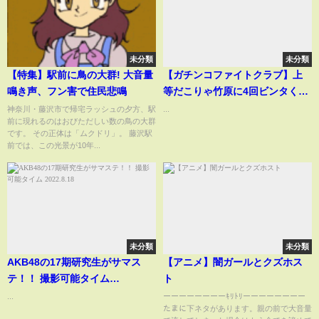
未分類
未分類
【特集】駅前に鳥の大群! 大音量
【ガチンコファイトクラブ】上
鳴き声、フン害で住民悲鳴
等だこりゃ竹原に4回ビンタくら
う。
神奈川・藤沢市で帰宅ラッシュの夕方、駅
...
前に現れるのはおびただしい数の鳥の大群
です。 その正体は「ムクドリ」。 藤沢駅
前では、この光景が10年...
未分類
未分類
AKB48の17期研究生がサマス
【アニメ】闇ガールとクズホス
テ！！ 撮影可能タイム
ト
2022.8.18
...
ーーーーーーーーｷﾘﾄﾘーーーーーーーー
たまに下ネタがあります。親の前で大音量