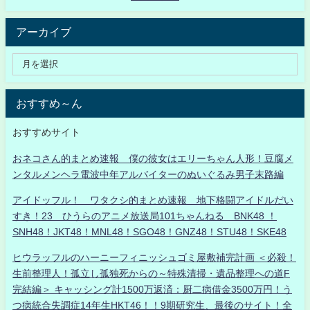
アーカイブ
おすすめ～ん
おすすめサイト
おネコさん的まとめ速報 僕の彼女はエリーちゃん人形！豆腐メ
ンタルメンヘラ電波中年アルバイターのぬいぐるみ男子末路編
アイドッフル！ ワタクシ的まとめ速報 地下格闘アイドルだい
すき！23 ひうらのアニメ放送局101ちゃんねる BNK48 ！
SNH48！JKT48！MNL48！SGO48！GNZ48！STU48！SKE48
ヒウラッフルのハーニーフィニッシュゴミ屋敷補完計画 ＜必殺！
生前整理人！孤立し孤独死からの～特殊清掃・遺品整理への道F
完結編＞ キャッシング計1500万返済：厨二病借金3500万円！う
つ病統合失調症14年生HKT46！！9期研究生、最後のサイト！全