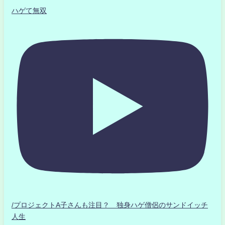
ハゲて無双
/プロジェクトA子さんも注目？ 独身ハゲ僧侶のサンドイッチ
人生