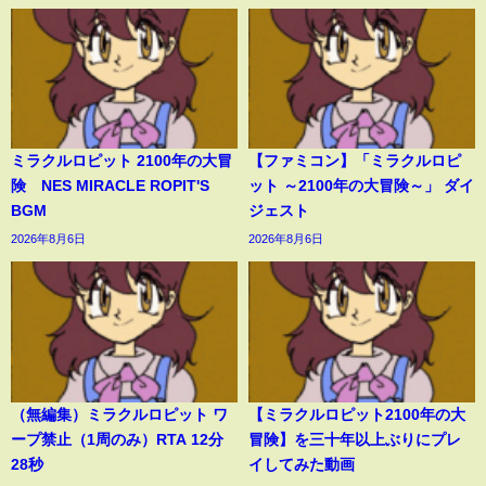
ミラクルロピット 2100年の大冒
【ファミコン】「ミラクルロピ
険 NES MIRACLE ROPIT'S
ット ～2100年の大冒険～」 ダイ
BGM
ジェスト
2026年8月6日
2026年8月6日
（無編集）ミラクルロピット ワ
【ミラクルロピット2100年の大
ープ禁止（1周のみ）RTA 12分
冒険】を三十年以上ぶりにプレ
28秒
イしてみた動画