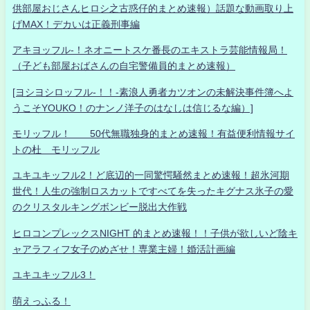
供部屋おじさんヒロシ之古惑仔的まとめ速報）話題な動画取り上
げMAX！デカいは正義刑事編
アキヨッフル-！ネオニートスケ番長のエキストラ芸能情報局！
（子ども部屋おばさんの自宅警備員的まとめ速報）
[ヨシヨシロッフル-！！-素浪人勇者カツオンの未解決事件簿へよ
うこそYOUKO！のナンノ洋子のはなしは信じるな編）]
モリッフル！ 50代無職独身的まとめ速報！有益便利情報サイ
トの杜 モリッフル
ユキユキッフル2！ど底辺的一同驚愕騒然まとめ速報！超氷河期
世代！人生の強制ロスカットですべてを失ったキグナス氷子の愛
のクリスタルキングボンビー脱出大作戦
ヒロコンプレックスNIGHT 的まとめ速報！！子供が欲しいど陰キ
ャアラフィフ女子のめざせ！専業主婦！婚活計画編
ユキユキッフル3！
萌えっふる！