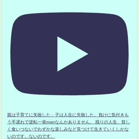
親は子育てに失敗した」子は人生に失敗した。負けに気付きも
う手遅れで逆転一発manなんかありません、 残りの人生、貧し
く食いつないでわずかな楽しみなど見つけて生きていくしかな
いのです。ないのです。