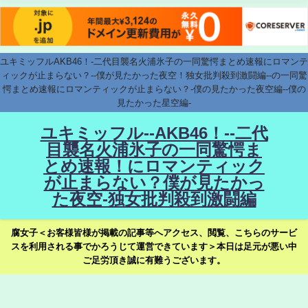
ユキミッフルAKB46！-二代目襲名火浦氷子の一同驚愕まとめ速報にロマンテ
ィックが止まらない？--僕が見たかった夜空！独女批判殺到激闘編--の一同驚
愕まとめ速報にロマンティックが止まらない？-僕の見たかった夜空編--僕の
見たかった星空編-
ユキミッフル--AKB46！--二代
目襲名火浦氷子の一同驚愕ま
とめ速報！にロマンティック
が止まらない？僕が見たかっ
た夜空-独女批判殺到激闘編
腐女子＜お客様皆様が掲載の記事等へアクセス、閲覧、こちらのサービ
スを利用される事でかろうじて運営できています＞本日は足元が悪い中
ご足労頂き誠に有難うございます。