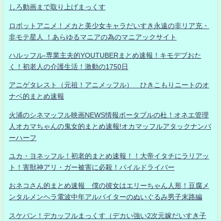
しろ動画まで取り上げまっくす
ロボットアニメ！メカと美少女キャラだいすき永遠の非リア充・
非モテ星人 ！あらゆるマニアの為のマニアックサイト
ハルッフル-専業主夫的YOUTUBERまとめ速報！キモデブおた
く！初老人の介護生活！激動の1750日
アニゲタレスト（元祖！アニメッフル） ひきこもりニートのオ
ナベ的まとめ速報
火浦のシネマッフル映画NEWS情報ポータブルの杜！オネエ管理
人オカマちゃんの鬼女的まとめ速報!オカマッフルアタックナンバ
ーハーフ
ユカ・ヨネッフル！初老的まとめ速報！！大帝イタチにラリアッ
ト！害獣神アリ・ガー被害に必殺！パイルドライバー
おネコさん的まとめ速報 僕の彼女はエリーちゃん人形！豆腐メ
ンタルメンヘラ電波中年アルバイターのぬいぐるみ男子末路編
スケバン！デカッフルまっくす（デカい強い2次元嫁だいすき子