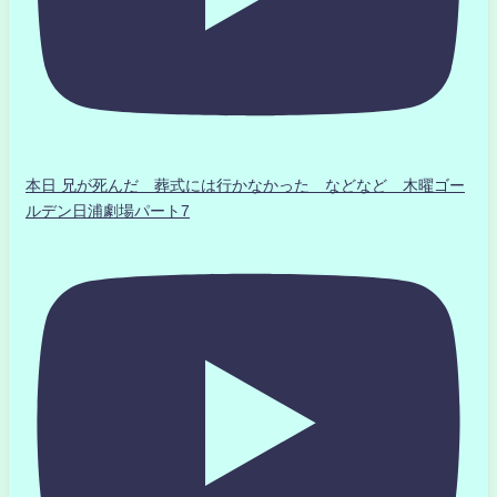
本日 兄が死んだ 葬式には行かなかった などなど 木曜ゴー
ルデン日浦劇場パート7