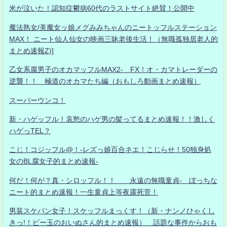
米が泣いた！認知症鬱病60代のラストサイト絶賛！公開中
魔法熟女/美魔女ッ娘メグみみちゃんのニートッフルステーション
MAX！ ニート仙人仙女の映画三昧老後生活！（無職孤独居老人的
まとめ速報Z)]
乙女系腐男子のオカマッフルMAX2- FX！オ・カマトレーダーの
逆襲！！ 極道のオカマたち編（おもしろ動画まとめ速報）
スーパーウンコ！
新・ハゲッフル！哀愁のハゲ男の髪ってるまとめ速報！！激しく
ハゲっTEL？
こじ！コジッフル@！-レズっ娘百合ネエ！こじらせ！50独身処
女のBL腐女子的まとめ速報-
何だ！何が？真・シロッフル！！ 永遠の無職童貞- ぼっちな
ニート的まとめ速報！一生童貞上等夜露死苦！
男装スケバン女子！スケッフルまっくす！（新・ナンノひゃくし
きっ!！ビー玉のおいぬさん的まとめ速報） 話題な事件からおも