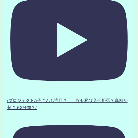
/プロジェクトA子さんも注目？ なぜ私は入会拒否？真相が
刺さる3分間？/