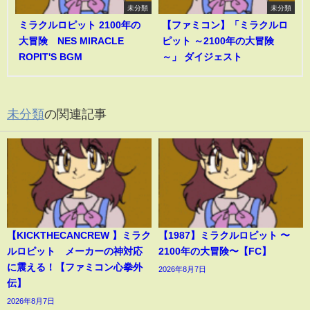
未分類
未分類
ミラクルロピット 2100年の
【ファミコン】「ミラクルロ
大冒険 NES MIRACLE
ピット ～2100年の大冒険
ROPIT'S BGM
～」 ダイジェスト
未分類
の関連記事
【KICKTHECANCREW 】ミラク
【1987】ミラクルロピット 〜
ルロピット メーカーの神対応
2100年の大冒険〜【FC】
に震える！【ファミコン心拳外
2026年8月7日
伝】
2026年8月7日