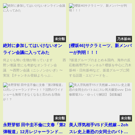
未分類
乃木坂46
絶対に参加してはいけないオン
[櫻坂46]サクラミーツ、新メンバ
ライン会議に入ってみた
ーが判明！！！
何よりも怖い生物が映っています 西
?坂道グループのまとめ＆国内、海外の反
野ン壊議 世にも奇妙なオンライン会
応動画専門チャンネル? 櫻坂を中心に乃木
議 〜西野ン会議（ニシノンかいぎ）〜
坂46・日向坂46など、坂道グループに関
実況 【チャンネル登録よろっぷ...
する話題・エピソードを...
未分類
未分類
永野芽郁 田中圭不倫に文春「第2
美人浮気相手VSド天然嫁→2ch
弾報道」12月レジャーランドデ
スレ史上最恐の女同士のバトル