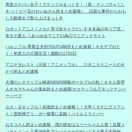
男装スケバン女子！スケッフルまっくす！（新・ナンノひゃくし
きっ!！ビー玉のおいぬさん的まとめ速報） 話題な事件からおも
しろ動画まで取り上げまっくす
ロボットアニメ！メカと美少女キャラだいすき永遠の非リア充・
非モテ星人 ！あらゆるマニアの為のマニアックサイト
ハルッフル-専業主夫的YOUTUBERまとめ速報！キモデブおた
く！初老人の介護生活！激動の1750日
アニゲタレスト（元祖！アニメッフル） ひきこもりニートのオ
ナベ的まとめ速報
火浦のシネマッフル映画NEWS情報ポータブルの杜！オネエ管理
人オカマちゃんの鬼女的まとめ速報!オカマッフルアタックナンバ
ーハーフ
ユカ・ヨネッフル！初老的まとめ速報！！大帝イタチにラリアッ
ト！害獣神アリ・ガー被害に必殺！パイルドライバー
おネコさん的まとめ速報 僕の彼女はエリーちゃん人形！豆腐メ
ンタルメンヘラ電波中年アルバイターのぬいぐるみ男子末路編