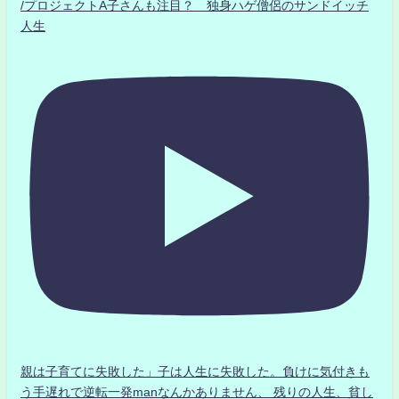
/プロジェクトA子さんも注目？ 独身ハゲ僧侶のサンドイッチ
人生
親は子育てに失敗した」子は人生に失敗した。負けに気付きも
う手遅れで逆転一発manなんかありません、 残りの人生、貧し