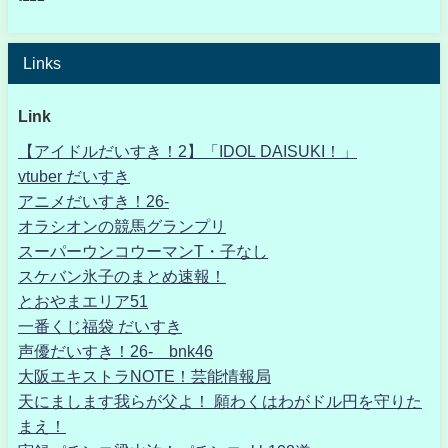
Links
Link
【アイドルだいすき！2】「IDOL DAISUKI！」
vtuber だいすき
アニメだいすき！26-
オラシオンの競馬グランプリ
スーパーウンコウーマンT・子なし
スケバン氷子のまとめ速報！
とおやまエリア51
一番くじ福袋 だいすき
声優だいすき！26- bnk46
大阪エキストラNOTE！芸能情報局
天にまします我らが父よ！ 願わくはわがドル円を守りた
まえ！