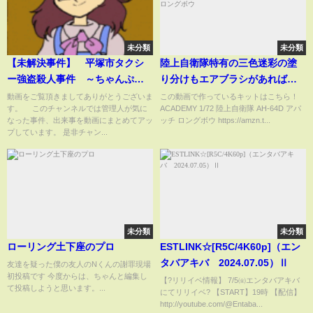
未分類
未分類
【未解決事件】 平塚市タクシ
陸上自衛隊特有の三色迷彩の塗
ー強盗殺人事件 ～ちゃんぷる
り分けもエアブラシがあれば余
ぅ～
裕！…のはずだった ACADEMY
動画をご覧頂きましてありがとうございま
この動画で作っているキットはこちら！
す。 このチャンネルでは管理人が気に
ACADEMY 1/72 陸上自衛隊 AH-64D アパ
1/72 陸上自衛隊 AH-64D アパッ
なった事件、出来事を動画にまとめてアッ
ッチ ロングボウ https://amzn.t...
チ ロングボウ
プしています。 是非チャン...
未分類
未分類
ローリング土下座のプロ
ESTLINK☆[R5C/4K60p]（エン
タバアキバ 2024.07.05）Ⅱ
友達を疑った僕の友人のNくんの謝罪現場
初投稿です 今度からは、ちゃんと編集し
【?リリイベ情報】 7/5㈮エンタバアキバ
て投稿しようと思います。...
にてリリイベ? 【START】19時 【配信】
http://youtube.com/@Entaba...