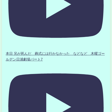
本日 兄が死んだ 葬式には行かなかった などなど 木曜ゴー
ルデン日浦劇場パート7