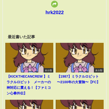
hrk2022
最近書いた記事
未分類
未分類
【KICKTHECANCREW 】ミ
【1987】ミラクルロピット
ラクルロピット メーカーの
〜2100年の大冒険〜【FC】
神対応に震える！【ファミコ
ン心拳外伝】