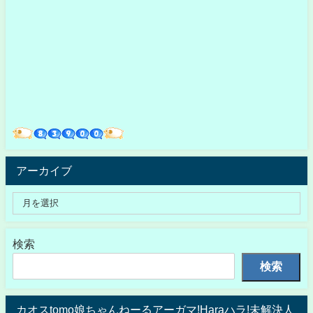
アーカイブ
検索
検索
カオスtomo娘ちゃんねーるアーガマ!Haraハラ!未解決人