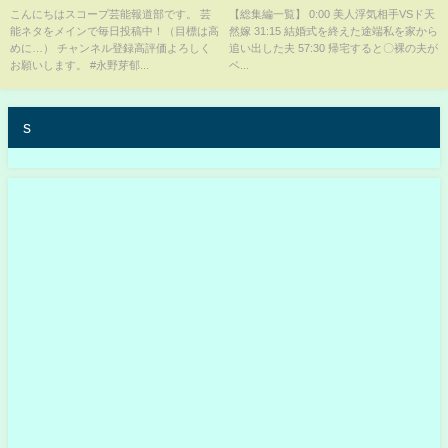
ート！？沈黙のワイドショーも
にスレ民大爆笑www【2ch修羅
こんにちはスコープ芸能報道部です。 芸
【総集編一覧】 0:00 美人浮気相手VSド天
能ネタをメインで毎日投稿中！（目標は高
然嫁 31:15 結婚式を終えた途端私を家から
無視できなくなると言われる理
場スレ・ゆっくり解説】【総集
めに…） チャンネル登録高評価よろしく
追い出した夫 57:30 帰宅すると〇裸の夫が
由が！？
編】
お願いします。 #永野芽郁...
ベ...
s