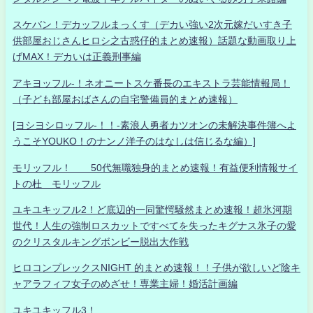
スケバン！デカッフルまっくす（デカい強い2次元嫁だいすき子
供部屋おじさんヒロシ之古惑仔的まとめ速報）話題な動画取り上
げMAX！デカいは正義刑事編
アキヨッフル-！ネオニートスケ番長のエキストラ芸能情報局！
（子ども部屋おばさんの自宅警備員的まとめ速報）
[ヨシヨシロッフル-！！-素浪人勇者カツオンの未解決事件簿へよ
うこそYOUKO！のナンノ洋子のはなしは信じるな編）]
モリッフル！ 50代無職独身的まとめ速報！有益便利情報サイ
トの杜 モリッフル
ユキユキッフル2！ど底辺的一同驚愕騒然まとめ速報！超氷河期
世代！人生の強制ロスカットですべてを失ったキグナス氷子の愛
のクリスタルキングボンビー脱出大作戦
ヒロコンプレックスNIGHT 的まとめ速報！！子供が欲しいど陰キ
ャアラフィフ女子のめざせ！専業主婦！婚活計画編
ユキユキッフル3！