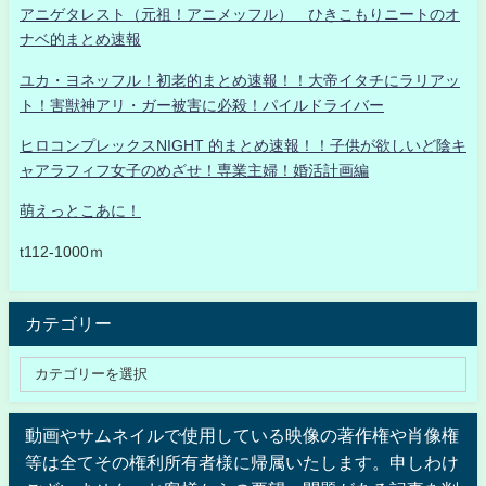
アニゲタレスト（元祖！アニメッフル） ひきこもりニートのオ
ナベ的まとめ速報
ユカ・ヨネッフル！初老的まとめ速報！！大帝イタチにラリアッ
ト！害獣神アリ・ガー被害に必殺！パイルドライバー
ヒロコンプレックスNIGHT 的まとめ速報！！子供が欲しいど陰キ
ャアラフィフ女子のめざせ！専業主婦！婚活計画編
萌えっとこあに！
t112-1000ｍ
カテゴリー
動画やサムネイルで使用している映像の著作権や肖像権
等は全てその権利所有者様に帰属いたします。申しわけ