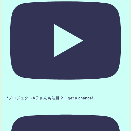
/プロジェクトA子さんも注目？ get a chance!