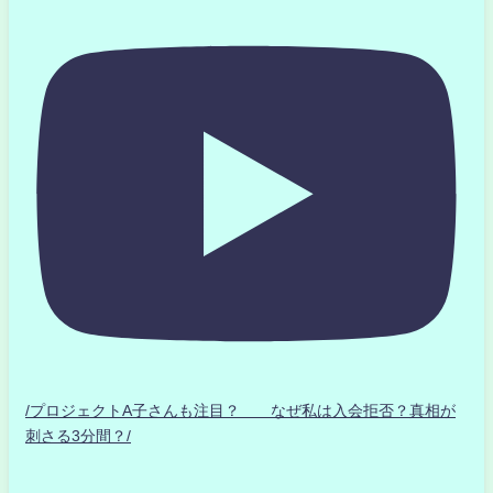
/プロジェクトA子さんも注目？ なぜ私は入会拒否？真相が
刺さる3分間？/