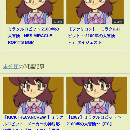
未分類
未分類
ミラクルロピット 2100年の
【ファミコン】「ミラクルロ
大冒険 NES MIRACLE
ピット ～2100年の大冒険
ROPIT'S BGM
～」 ダイジェスト
未分類
の関連記事
【KICKTHECANCREW 】ミラク
【1987】ミラクルロピット 〜
ルロピット メーカーの神対応
2100年の大冒険〜【FC】