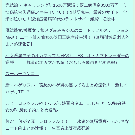
完結編＞ キャッシング計1500万返済：厨二病借金3500万円！う
つ病統合失調症14年生HKT46！！9期研究生、最後のサイト！全
米が泣いた！認知症鬱病60代のラストサイト絶賛！公開中
魔法熟女/美魔女ッ娘メグみみちゃんのニートッフルステーション
MAX！ ニート仙人仙女の映画三昧老後生活！（無職孤独居老人的
まとめ速報Z)]
乙女系腐男子のオカマッフルMAX2- FX！オ・カマトレーダーの
逆襲！！ 極道のオカマたち編（おもしろ動画まとめ速報）
スーパーウンコ！
新・ハゲッフル！哀愁のハゲ男の髪ってるまとめ速報！！激しく
ハゲっTEL？
こじ！コジッフル@！-レズっ娘百合ネエ！こじらせ！50独身処
女のBL腐女子的まとめ速報-
何だ！何が？真・シロッフル！！ 永遠の無職童貞- ぼっちな
ニート的まとめ速報！一生童貞上等夜露死苦！