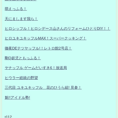
萌えっふる！
天にまします我ら！
ヒロシッフル！ヒロシデース山さんのリフォームひとりDIY！！
ヒロユキユキッフルMAX！スーパークッキング！
徹夜DEテツヤッフル!！レトロ館2号店！
剛Q超児ともっふる！
ヤナッフル ゲームだいすき6！放送局
ヒウラー総統の野望
三代目 ユキユキッフル 花のひうら組! 見参！
魁!!アイドル塾!
t112