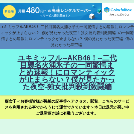
ユキミッフルAKB46！-二代目襲名火浦氷子の一同驚愕まとめ速報にロマンテ
ィックが止まらない？--僕が見たかった夜空！独女批判殺到激闘編--の一同驚
愕まとめ速報にロマンティックが止まらない？-僕の見たかった夜空編--僕の
見たかった星空編-
ユキミッフル--AKB46！--二代
目襲名火浦氷子の一同驚愕ま
とめ速報！にロマンティック
が止まらない？僕が見たかっ
た夜空-独女批判殺到激闘編
腐女子＜お客様皆様が掲載の記事等へアクセス、閲覧、こちらのサービ
スを利用される事でかろうじて運営できています＞本日は足元が悪い中
ご足労頂き誠に有難うございます。