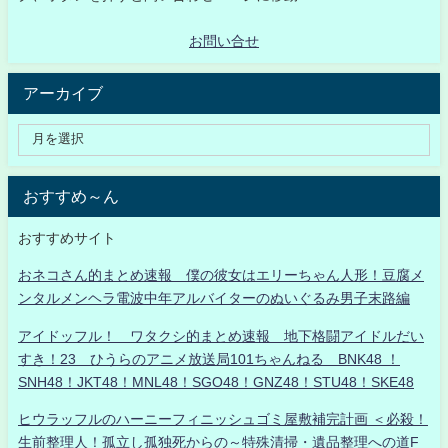
お問い合せ
アーカイブ
おすすめ～ん
おすすめサイト
おネコさん的まとめ速報 僕の彼女はエリーちゃん人形！豆腐メ
ンタルメンヘラ電波中年アルバイターのぬいぐるみ男子末路編
アイドッフル！ ワタクシ的まとめ速報 地下格闘アイドルだい
すき！23 ひうらのアニメ放送局101ちゃんねる BNK48 ！
SNH48！JKT48！MNL48！SGO48！GNZ48！STU48！SKE48
ヒウラッフルのハーニーフィニッシュゴミ屋敷補完計画 ＜必殺！
生前整理人！孤立し孤独死からの～特殊清掃・遺品整理への道F