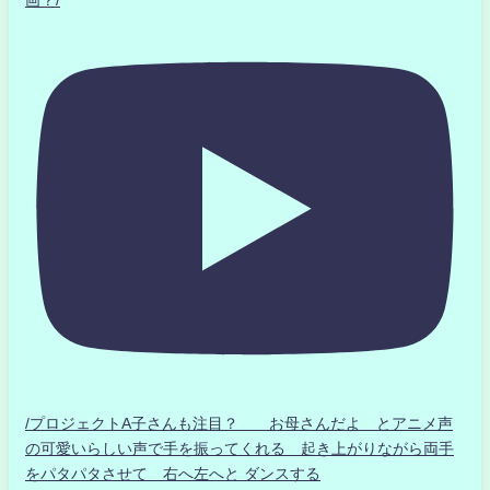
画？/
/プロジェクトA子さんも注目？ お母さんだよ とアニメ声
の可愛いらしい声で手を振ってくれる 起き上がりながら両手
をパタパタさせて 右へ左へと ダンスする