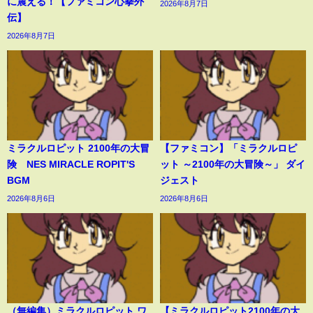
に震える！【ファミコン心拳外
2026年8月7日
伝】
2026年8月7日
ミラクルロピット 2100年の大冒
【ファミコン】「ミラクルロピ
険 NES MIRACLE ROPIT'S
ット ～2100年の大冒険～」 ダイ
BGM
ジェスト
2026年8月6日
2026年8月6日
（無編集）ミラクルロピット ワ
【ミラクルロピット2100年の大