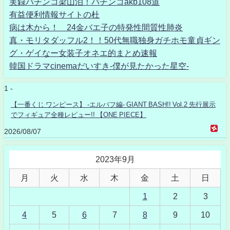
実録パチンコ梁山泊！パチンコakb108道
有益便利情報サイトの杜
病は木から！ 24金バエ子の特発性間質性肺炎
真・モリタダッフル2！！50代無職独身ガチホモ童貞ギン
グ・ゲイなー女装子オネエ的まとめ速報
韓国ドラマcinemaだいすき-僕が見たかった星空-
1 -
【一番くじ ワンピース】 -エルバフ編- GIANT BASH!! Vol.2 先行展示
でフィギュア全種レビュー!! 【ONE PIECE】
2026/08/07
2023年9月
月
火
水
木
金
土
日
1
2
3
4
5
6
7
8
9
10