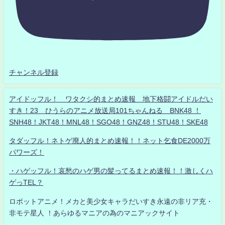
チャンネル登録
アイドッフル！ ワタクシ的まとめ速報 地下格闘アイドルだい
すき！23 ひうらのアニメ放送局101ちゃんねる BNK48 ！
SNH48！JKT48！MNL48！SGO48！GNZ48！STU48！SKE48
タダッフル！ネトゲ廃人的まとめ速報！！ネット乞食DE2000万
パワーズ！
・ハゲッフル！哀愁のハゲ男の髪ってるまとめ速報！！激しくハ
ゲっTEL？
ロボットアニメ！メカと美少女キャラだいすき永遠の非リア充・
非モテ星人 ！あらゆるマニアの為のマニアックサイト