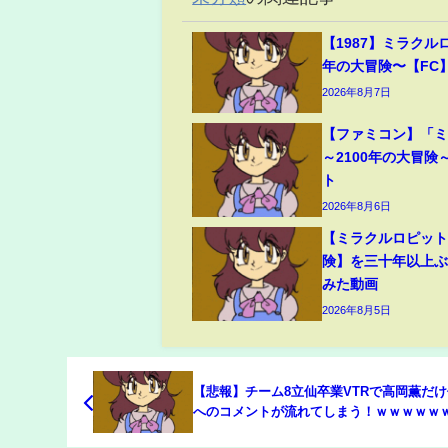
【1987】ミラクルロ
年の大冒険〜【FC
2026年8月7日
【ファミコン】「
～2100年の大冒険
ト
2026年8月6日
【ミラクルロピット
険】を三十年以上
みた動画
2026年8月5日
【悲報】チーム8立仙卒業VTRで高岡薫だ
へのコメントが流れてしまう！ｗｗｗｗｗ
るんば激おこ！立仙愛理卒業セレモニーで