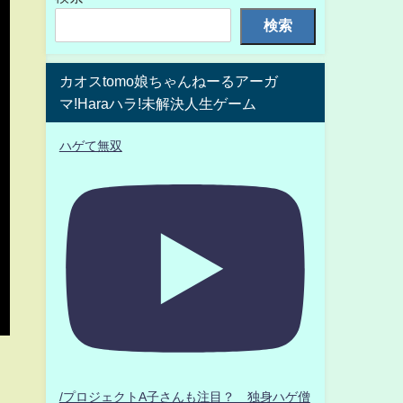
検索
カオスtomo娘ちゃんねーるアーガ
マ!Haraハラ!未解決人生ゲーム
ハゲて無双
/プロジェクトA子さんも注目？ 独身ハゲ僧