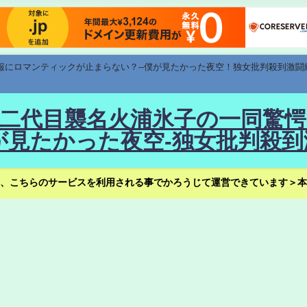
速報にロマンティックが止まらない？--僕が見たかった夜空！独女批判殺到激闘
！--二代目襲名火浦氷子の一同
見たかった夜空-独女批判殺到
、こちらのサービスを利用される事でかろうじて運営できています＞本