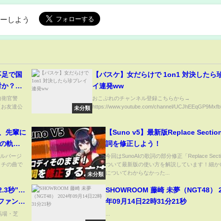
ローしよう
不足で国
【バスケ】女だらけで 1on1 対決したら
討か？】
イ連発ww
自衛官警
おこぷれのチャンネル登録こちらから→
【お友達公
https://www.youtube.com/channel/UCJhEEqGP9Mxfb
未分類
【Suno v5】最新版Replace Secti
跡の軌跡
詞を修正しよう！
※フルバージ
今回はSunoAIの歌詞の部分修正「Replace Sect
ッチの曲で
ついて最新版の使い方を解説しています！細か
についてわからなかった...
未分類
.3秒”…
SHOWROOM 藤崎 未夢（NGT48） 2024
ファン衝
年09月14日22時31分21秒
馬場・芝
...