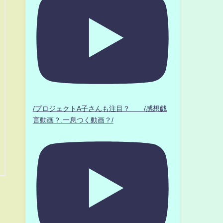
/プロジェクトA子さんも注目？ /感想戯
言動画？.一息つく動画？/