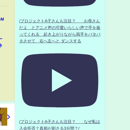
GM
/プロジェクトA子さんも注目？ お母さん
だよ とアニメ声の可愛いらしい声で手を振
ってくれる 起き上がりながら両手をパタパ
ー
タさせて 右へ左へと ダンスする
秒
/プロジェクトA子さんも注目？ なぜ私は
入会拒否？真相が刺さる3分間？/