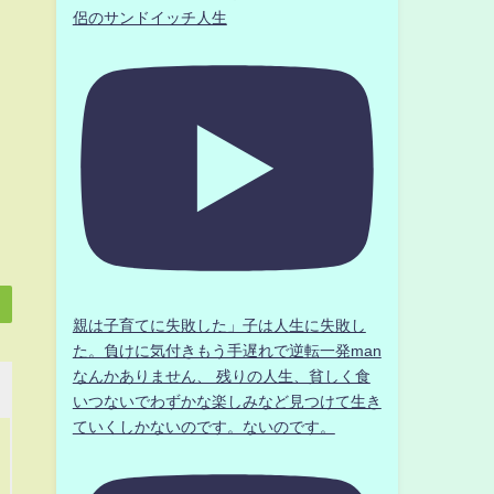
侶のサンドイッチ人生
親は子育てに失敗した」子は人生に失敗し
た。負けに気付きもう手遅れで逆転一発man
なんかありません、 残りの人生、貧しく食
いつないでわずかな楽しみなど見つけて生き
ていくしかないのです。ないのです。