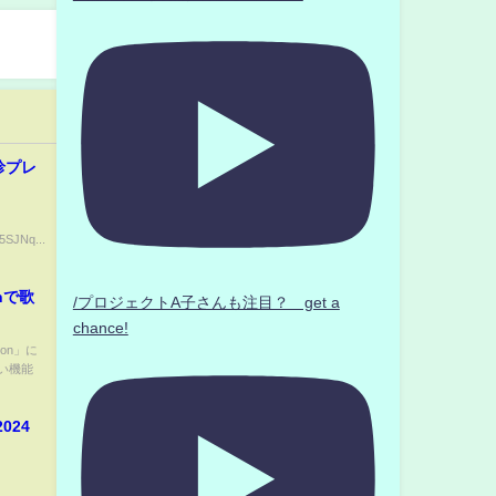
珍プレ
5SJNq...
onで歌
/プロジェクトA子さんも注目？ get a
chance!
ion」に
い機能