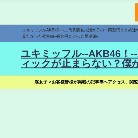
ユキミッフルAKB46！-二代目襲名火浦氷子の一同驚愕まとめ
見たかった夜空編--僕の見たかった星空編-
ユキミッフル--AKB46
ィックが止まらない？僕が
腐女子＜お客様皆様が掲載の記事等へアクセス、閲覧