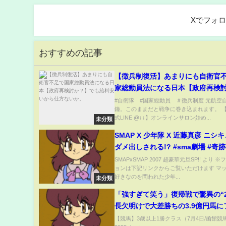
ありえない大ハプニング
Xでフォ
おすすめの記事
【徴兵制復活】あまりにも自衛官
家総動員法になる日本【政府再検
でも給料安いから仕方ないか。
#自衛隊 #国家総動員 ＃徴兵制度 元航空
鐘。このままだと戦争に巻き込まれます。 
式LINE @↓↓】オンラインサロン始め...
未分類
SMAP X 少年隊 X 近藤真彦 ニシキ、先輩に
ダメ出しされる!? #sma劇場 #奇
#shorts
SMAPxSMAP 2007 超豪華元旦SP!! より 
ョンは下記リンクからご覧いただけます マ
好きなのを問われた少年...
未分類
「強すぎて笑う」復帰戦で驚異の“2
長欠明けで大差勝ちの3.9億円馬に
撃「怪物の帰還」(ABEMA TIMES)
【競馬】3歳以上1勝クラス（7月4日/函館競