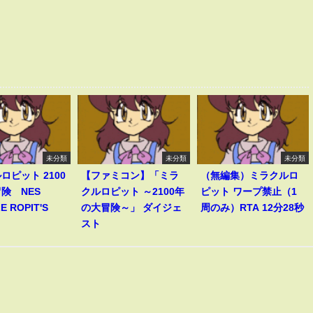
未分類
未分類
未分類
ロピット 2100
【ファミコン】「ミラ
（無編集）ミラクルロ
険 NES
クルロピット ～2100年
ピット ワープ禁止（1
E ROPIT'S
の大冒険～」 ダイジェ
周のみ）RTA 12分28秒
スト