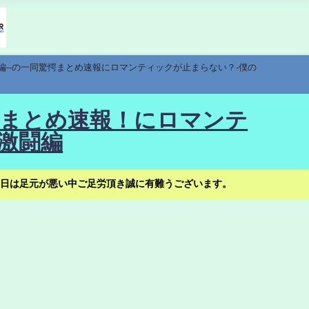
編--の一同驚愕まとめ速報にロマンティックが止まらない？-僕の
驚愕まとめ速報！にロマンテ
激闘編
日は足元が悪い中ご足労頂き誠に有難うございます。