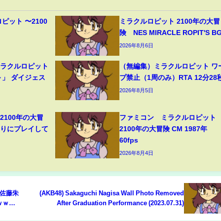
ピット 〜2100
ミラクルロピット 2100年の大冒
】
険 NES MIRACLE ROPIT'S B
2026年8月6日
ミラクルロピット
（無編集）ミラクルロピット ワ
～」 ダイジェス
プ禁止（1周のみ）RTA 12分28
2026年8月5日
2100年の大冒
ファミコン ミラクルロピット
ぶりにプレイして
2100年の大冒険 CM 1987年
60fps
2026年8月4日
け佐藤朱
(AKB48) Sakaguchi Nagisa Wall Photo Removed
ｗｗｗ
After Graduation Performance (2023.07.31)
起きた