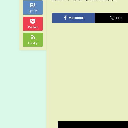
はてブ
Facebook
post
Pocket
Feedly