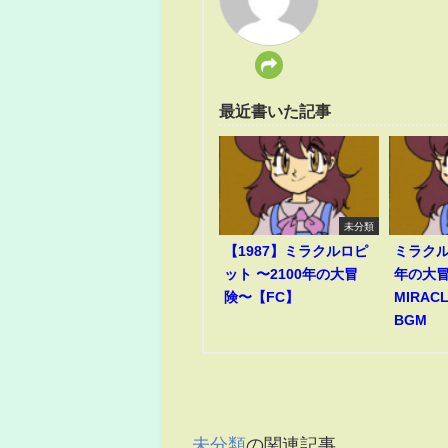
最近書いた記事
未分類
【1987】ミラクルロピ
ミラクル
ット 〜2100年の大冒
年の大冒
険〜【FC】
MIRACL
BGM
未分類
の関連記事