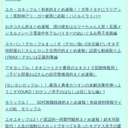
ユカ・ヨネッフル！初老的まとめ速報！！大帝イタチにラリアッ
ト！害獣神アリ・ガー被害に必殺！パイルドライバー
おネコさん的まとめ速報 僕の彼女はエリーちゃん人形！豆腐メ
ンタルメンヘラ電波中年アルバイターのぬいぐるみ男子末路編
スケバン！デカッフルまっくす（デカい強い2次元嫁だいすき子
供部屋おじさんヒロシ之古惑仔的まとめ速報）話題な動画取り上
げMAX！デカいは正義刑事編
アキヨッフル-！ネオニートスケ番長のエキストラ芸能情報局！
（子ども部屋おばさんの自宅警備員的まとめ速報）
[ヨシヨシロッフル-！！-素浪人勇者カツオンの未解決事件簿へよ
うこそYOUKO！のナンノ洋子のはなしは信じるな編）]
モリッフル！ 50代無職独身的まとめ速報！有益便利情報サイ
トの杜 モリッフル
ユキユキッフル2！ど底辺的一同驚愕騒然まとめ速報！超氷河期
世代！人生の強制ロスカットですべてを失ったキグナス氷子の愛