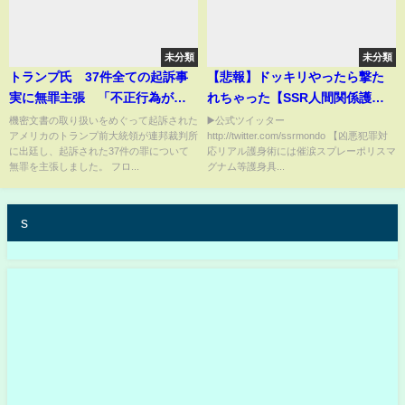
未分類
未分類
トランプ氏 37件全ての起訴事
【悲報】ドッキリやったら撃た
実に無罪主張 「不正行為が行
れちゃった【SSR人間関係護身
われた。腐敗し、 問題だらけの
術～他者感情感知能力を養う】
機密文書の取り扱いをめぐって起訴された
▶️公式ツイッター
アメリカのトランプ前大統領が連邦裁判所
http://twitter.com/ssrmondo 【凶悪犯罪対
国だ」と起訴を批判｜
人の気持ちが分からない奴はア
に出廷し、起訴された37件の罪について
応リアル護身術には催涙スプレーポリスマ
TBS NEWS DIG
ウト！
無罪を主張しました。 フロ...
グナム等護身具...
s