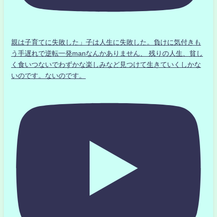
親は子育てに失敗した」子は人生に失敗した。負けに気付きも
う手遅れで逆転一発manなんかありません、 残りの人生、貧し
く食いつないでわずかな楽しみなど見つけて生きていくしかな
いのです。ないのです。