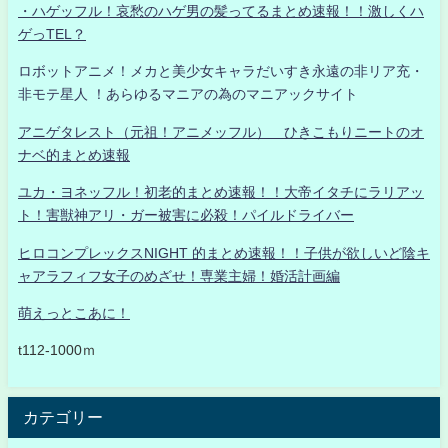
・ハゲッフル！哀愁のハゲ男の髪ってるまとめ速報！！激しくハ
ゲっTEL？
ロボットアニメ！メカと美少女キャラだいすき永遠の非リア充・
非モテ星人 ！あらゆるマニアの為のマニアックサイト
アニゲタレスト（元祖！アニメッフル） ひきこもりニートのオ
ナベ的まとめ速報
ユカ・ヨネッフル！初老的まとめ速報！！大帝イタチにラリアッ
ト！害獣神アリ・ガー被害に必殺！パイルドライバー
ヒロコンプレックスNIGHT 的まとめ速報！！子供が欲しいど陰キ
ャアラフィフ女子のめざせ！専業主婦！婚活計画編
萌えっとこあに！
t112-1000ｍ
カテゴリー