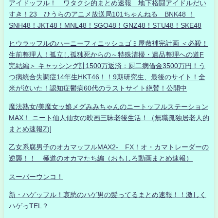
アイドッフル！ ワタクシ的まとめ速報 地下格闘アイドルだい
すき！23 ひうらのアニメ放送局101ちゃんねる BNK48 ！
SNH48！JKT48！MNL48！SGO48！GNZ48！STU48！SKE48
ヒウラッフルのハーニーフィニッシュゴミ屋敷補完計画 ＜必殺！
生前整理人！孤立し孤独死からの～特殊清掃・遺品整理への道F
完結編＞ キャッシング計1500万返済：厨二病借金3500万円！う
つ病統合失調症14年生HKT46！！9期研究生、最後のサイト！全
米が泣いた！認知症鬱病60代のラストサイト絶賛！公開中
魔法熟女/美魔女ッ娘メグみみちゃんのニートッフルステーション
MAX！ ニート仙人仙女の映画三昧老後生活！（無職孤独居老人的
まとめ速報Z)]
乙女系腐男子のオカマッフルMAX2- FX！オ・カマトレーダーの
逆襲！！ 極道のオカマたち編（おもしろ動画まとめ速報）
スーパーウンコ！
新・ハゲッフル！哀愁のハゲ男の髪ってるまとめ速報！！激しく
ハゲっTEL？