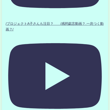
/プロジェクトA子さんも注目？ /感想戯言動画？.一息つく動
画？/