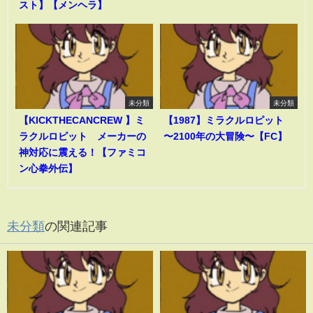
スト】【メンヘラ】
未分類
未分類
【KICKTHECANCREW 】ミ
【1987】ミラクルロピット
ラクルロピット メーカーの
〜2100年の大冒険〜【FC】
神対応に震える！【ファミコ
ン心拳外伝】
未分類
の関連記事