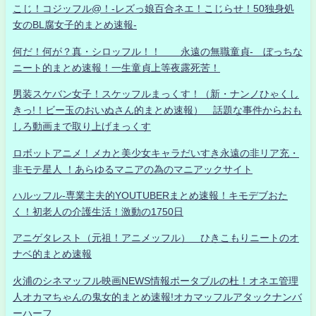
こじ！コジッフル@！-レズっ娘百合ネエ！こじらせ！50独身処
女のBL腐女子的まとめ速報-
何だ！何が？真・シロッフル！！ 永遠の無職童貞- ぼっちな
ニート的まとめ速報！一生童貞上等夜露死苦！
男装スケバン女子！スケッフルまっくす！（新・ナンノひゃくし
きっ!！ビー玉のおいぬさん的まとめ速報） 話題な事件からおも
しろ動画まで取り上げまっくす
ロボットアニメ！メカと美少女キャラだいすき永遠の非リア充・
非モテ星人 ！あらゆるマニアの為のマニアックサイト
ハルッフル-専業主夫的YOUTUBERまとめ速報！キモデブおた
く！初老人の介護生活！激動の1750日
アニゲタレスト（元祖！アニメッフル） ひきこもりニートのオ
ナベ的まとめ速報
火浦のシネマッフル映画NEWS情報ポータブルの杜！オネエ管理
人オカマちゃんの鬼女的まとめ速報!オカマッフルアタックナンバ
ーハーフ