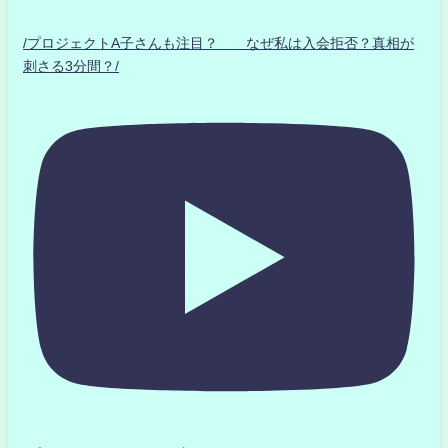
/プロジェクトA子さんも注目？ なぜ私は入会拒否？真相が
刺さる3分間？/