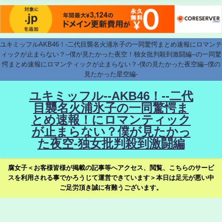
ユキミッフルAKB46！-二代目襲名火浦氷子の一同驚愕まとめ速報にロマンテ
ィックが止まらない？--僕が見たかった夜空！独女批判殺到激闘編--の一同驚
愕まとめ速報にロマンティックが止まらない？-僕の見たかった夜空編--僕の
見たかった星空編-
ユキミッフル--AKB46！--二代
目襲名火浦氷子の一同驚愕ま
とめ速報！にロマンティック
が止まらない？僕が見たかっ
た夜空-独女批判殺到激闘編
腐女子＜お客様皆様が掲載の記事等へアクセス、閲覧、こちらのサービ
スを利用される事でかろうじて運営できています＞本日は足元が悪い中
ご足労頂き誠に有難うございます。