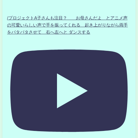
/プロジェクトA子さんも注目？ お母さんだよ とアニメ声
の可愛いらしい声で手を振ってくれる 起き上がりながら両手
をパタパタさせて 右へ左へと ダンスする