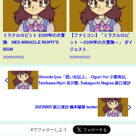
ミラクルロピット 2100年の大冒
【ファミコン】「ミラクルロピ
険 NES MIRACLE ROPIT'S
ット ～2100年の大冒険～」 ダイ
BGM
ジェスト
2026年8月6日
2026年8月6日
Omoide Ijou「思い出以上」- Oguri Yui 小栗有以,
Tanikawa Hijiri 谷川聖, Sakaguchi Nagisa 坂口渚沙
20230805 坂口渚沙 橋本陽菜 twitter
Xでフォローしよう