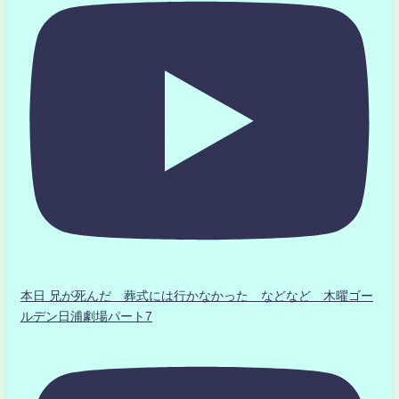
本日 兄が死んだ 葬式には行かなかった などなど 木曜ゴー
ルデン日浦劇場パート7