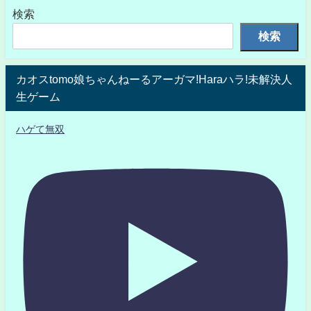
検索
検索
カオスtomo娘ちゃんねーるアーガマ!Haraハラ!未解決人
生ゲーム
ハゲて無双