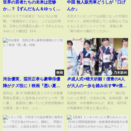
世界の若者たちの未来は悲惨
中国 無人販売車どうしが「口げ
か…？【ずんだもん＆ゆっくり
んか」
解説】
0:00イタリアの若者が「5人に3人が無
北京オリンピックでも話題になった中国の
職」！晩婚化やこどおじ・こどおばの増
ロボット。技術が普及している国ならでは
加、日本との共通点も多い？【ずんだもん
ともいえるワンシーンです。 赤無人車
＆ゆっくり解説】 13:4...
「車の前から離れてください...
映画
乃木坂46
河合優実、窪田正孝ら豪華俳優
🎉成人式×晴天祈願！僕青の4人
陣がクズ役に！映画『悪い夏』
が大人の一歩を踏み出す💙#僕が
特報
見たかった青空 #僕青 #成人式 #
原作は、第 37 回横溝正史ミステリ大賞優
乃木坂46公式ライバルグループ「僕が見
秀賞を受賞した染井為人のデビュー作「悪
たかった青空」の須永心海、吉本此那、柳
晴天祈願 #振り袖 #アイドル #3
い夏」。真面目に働いていた市役所勤務の
堀花怜、今井優希の4人が、東京・高円寺
周年ライブ #青空 #成長ストーリ
公務員・佐々木が、ふと...
の気象神社で迎えた成人式と...
ー #僕青メンバー