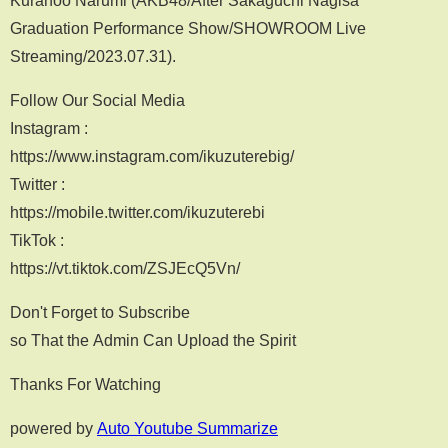
Kuranoo Narumi (AKB48/After Sakaguchi Nagisa
Graduation Performance Show/SHOWROOM Live
Streaming/2023.07.31).
Follow Our Social Media
Instagram :
https://www.instagram.com/ikuzuterebig/
Twitter :
https://mobile.twitter.com/ikuzuterebi
TikTok :
https://vt.tiktok.com/ZSJEcQ5Vn/
Don't Forget to Subscribe
so That the Admin Can Upload the Spirit
Thanks For Watching
powered by
Auto Youtube Summarize