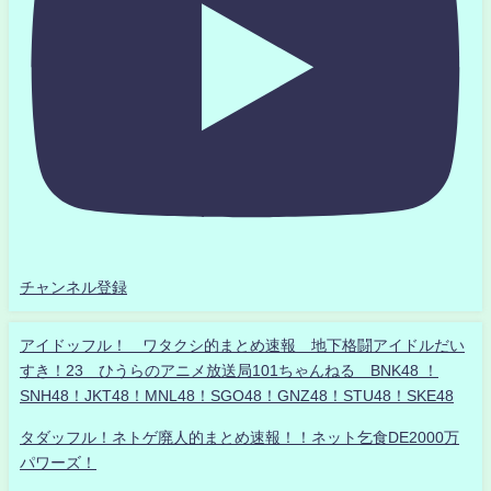
チャンネル登録
アイドッフル！ ワタクシ的まとめ速報 地下格闘アイドルだい
すき！23 ひうらのアニメ放送局101ちゃんねる BNK48 ！
SNH48！JKT48！MNL48！SGO48！GNZ48！STU48！SKE48
タダッフル！ネトゲ廃人的まとめ速報！！ネット乞食DE2000万
パワーズ！