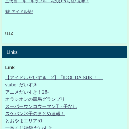
三代目 ユキユキッフル 花のひうら組! 見参！
魁!!アイドル塾!
t112
Links
Link
【アイドルだいすき！2】「IDOL DAISUKI！」
vtuber だいすき
アニメだいすき！26-
オラシオンの競馬グランプリ
スーパーウンコウーマンT・子なし
スケバン氷子のまとめ速報！
とおやまエリア51
一番くじ福袋 だいすき