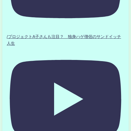
/プロジェクトA子さんも注目？ 独身ハゲ僧侶のサンドイッチ
人生