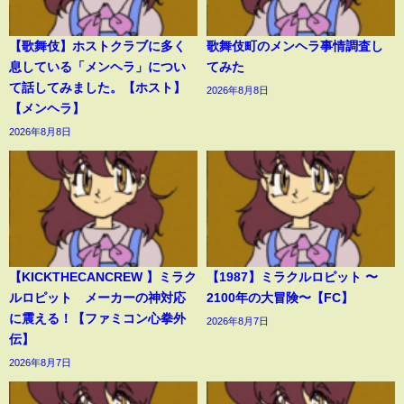
【歌舞伎】ホストクラブに多く
歌舞伎町のメンヘラ事情調査し
息している「メンヘラ」につい
てみた
て話してみました。【ホスト】
2026年8月8日
【メンヘラ】
2026年8月8日
【KICKTHECANCREW 】ミラク
【1987】ミラクルロピット 〜
ルロピット メーカーの神対応
2100年の大冒険〜【FC】
に震える！【ファミコン心拳外
2026年8月7日
伝】
2026年8月7日