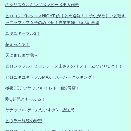
のクリスタルキングボンビー脱出大作戦
ヒロコンプレックスNIGHT 的まとめ速報！！子供が欲しいど陰キ
ャアラフィフ女子のめざせ！専業主婦！婚活計画編
ユキユキッフル3！
萌えっふる！
天にまします我ら！
ヒロシッフル！ヒロシデース山さんのリフォームひとりDIY！！
ヒロユキユキッフルMAX！スーパークッキング！
徹夜DEテツヤッフル!！レトロ館2号店！
剛Q超児ともっふる！
ヤナッフル ゲームだいすき6！放送局
ヒウラー総統の野望