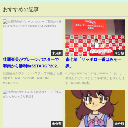
おすすめの記事
未分類
未分類
壮麗亜美がブレーンバスターで
森七菜「サッポロ一番はみそ一
羽南から勝利‼️#5STARGP2022
択」
#STARDOM #SHORTS
壮麗亜美がブレーンバスターで羽南から勝
c_img_param=; c_img_param=; 1: 以下、
利‼️#5STARGP2022 #STARDOM
名無しにかわりましてネギ速がお送りしま
#SHORTS...
す 2024/04/18(木) 1...
未分類
未分類