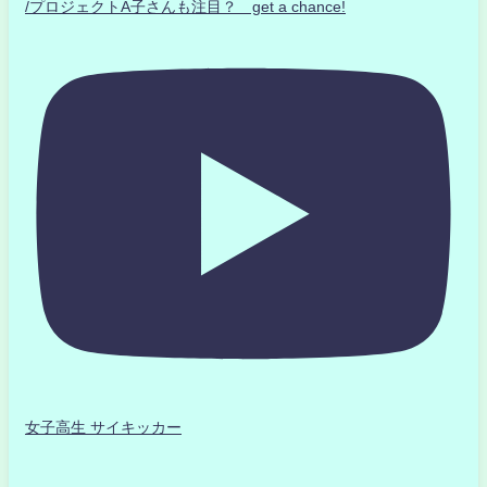
/プロジェクトA子さんも注目？ get a chance!
女子高生 サイキッカー