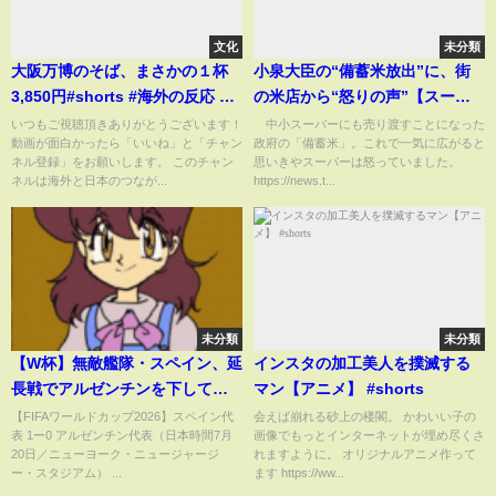
文化
未分類
大阪万博のそば、まさかの１杯
小泉大臣の“備蓄米放出”に、街
3,850円#shorts #海外の反応 #
の米店から“怒りの声”【スーパ
大阪万博
ーJチャンネル】(2025年5月28
いつもご視聴頂きありがとうございます！
中小スーパーにも売り渡すことになった
動画が面白かったら「いいね」と「チャン
政府の「備蓄米」。これで一気に広がると
日)
ネル登録」をお願いします。 このチャン
思いきやスーパーは怒っていました。
ネルは海外と日本のつなが...
https://news.t...
未分類
未分類
【W杯】無敵艦隊・スペイン、延
インスタの加工美人を撲滅する
長戦でアルゼンチンを下して
マン【アニメ】 #shorts
2010年以来2度目の優勝！世界記
【FIFAワールドカップ2026】スペイン代
会えば崩れる砂上の楼閣。 かわいい子の
表 1ー0 アルゼンチン代表（日本時間7月
画像でもっとインターネットが埋め尽くさ
録の公式戦38試合無敗達成
20日／ニューヨーク・ニュージャージ
れますように。 オリジナルアニメ作って
(ABEMA TIMES)
ー・スタジアム） ...
ます https://ww...