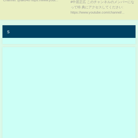
テレビは終了します！
#中居正広 このチャンネルのメンバーにな
って特 典にアクセスしてください:
https://www.youtube.com/channel/...
s