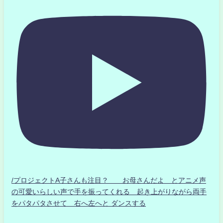
/プロジェクトA子さんも注目？ お母さんだよ とアニメ声
の可愛いらしい声で手を振ってくれる 起き上がりながら両手
をパタパタさせて 右へ左へと ダンスする