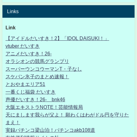
Links
Link
【アイドルだいすき！2】「IDOL DAISUKI！」
vtuber だいすき
アニメだいすき！26-
オラシオンの競馬グランプリ
スーパーウンコウーマンT・子なし
スケバン氷子のまとめ速報！
とおやまエリア51
一番くじ福袋 だいすき
声優だいすき！26- bnk46
大阪エキストラNOTE！芸能情報局
天にまします我らが父よ！ 願わくはわがドル円を守りた
まえ！
実録パチンコ梁山泊！パチンコakb108道