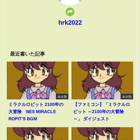
hrk2022
最近書いた記事
未分類
未分類
ミラクルロピット 2100年の
【ファミコン】「ミラクルロ
大冒険 NES MIRACLE
ピット ～2100年の大冒険
ROPIT'S BGM
～」 ダイジェスト