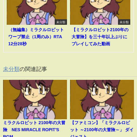
未分類
未分類
（無編集）ミラクルロピット
【ミラクルロピット2100年の
ワープ禁止（1周のみ）RTA
大冒険】を三十年以上ぶりに
12分28秒
プレイしてみた動画
未分類
の関連記事
ミラクルロピット 2100年の大冒
【ファミコン】「ミラクルロピ
険 NES MIRACLE ROPIT'S
ット ～2100年の大冒険～」 ダイ
BGM
ジェスト