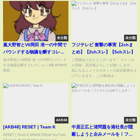
未分類
未分類
嵐大野智とV6岡田 准一の中間で
フジテレビ 衝撃の事実【2chま
バウンドする物議を醸すコレク
とめ】【2chスレ】【5chスレ】
ション
嵐大野智とV6岡田 准一の中間でバウンド
ご視聴ありがとうございます！ チャンネ
する物議を醸すコレクション #嵐 #V6#V6
ル登録、高評価よろしくお願いします。
岡田...
気になるニュースのネットの反応動画を上
げていきます。 この動画は...
AKB48
未分類
[AKB48] RESET | Team K
中居正広と渚問題を港社長が隠
蔽しようと企みメールを！フジ
RESET | Team K AKB48 Official YouTube
Channel: @akb48 https://www.yout...