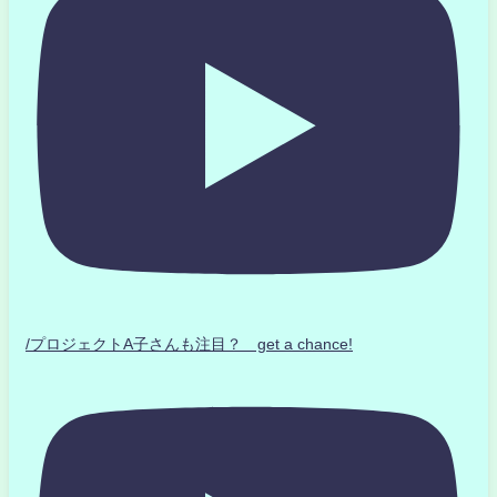
/プロジェクトA子さんも注目？ get a chance!