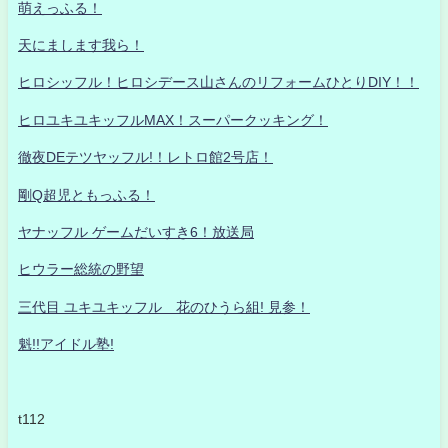
萌えっふる！
天にまします我ら！
ヒロシッフル！ヒロシデース山さんのリフォームひとりDIY！！
ヒロユキユキッフルMAX！スーパークッキング！
徹夜DEテツヤッフル!！レトロ館2号店！
剛Q超児ともっふる！
ヤナッフル ゲームだいすき6！放送局
ヒウラー総統の野望
三代目 ユキユキッフル 花のひうら組! 見参！
魁!!アイドル塾!
t112