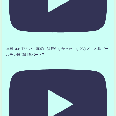
本日 兄が死んだ 葬式には行かなかった などなど 木曜ゴー
ルデン日浦劇場パート7