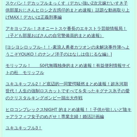
スケバン！デカッフルまっくす（デカい強い2次元嫁だいすき子
供部屋おじさんヒロシ之古惑仔的まとめ速報）話題な動画取り上
げMAX！デカいは正義刑事編
アキヨッフル-！ネオニートスケ番長のエキストラ芸能情報局！
（子ども部屋おばさんの自宅警備員的まとめ速報）
[ヨシヨシロッフル-！！-素浪人勇者カツオンの未解決事件簿へよ
うこそYOUKO！のナンノ洋子のはなしは信じるな編）]
モリッフル！ 50代無職独身的まとめ速報！有益便利情報サイ
トの杜 モリッフル
ユキユキッフル2！ど底辺的一同驚愕騒然まとめ速報！超氷河期
世代！人生の強制ロスカットですべてを失ったキグナス氷子の愛
のクリスタルキングボンビー脱出大作戦
ヒロコンプレックスNIGHT 的まとめ速報！！子供が欲しいど陰キ
ャアラフィフ女子のめざせ！専業主婦！婚活計画編
ユキユキッフル3！