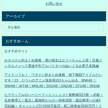
お問い合せ
アーカイブ
おすすめ～ん
おすすめサイト
おネコさん的まとめ速報 僕の彼女はエリーちゃん人形！豆腐メ
ンタルメンヘラ電波中年アルバイターのぬいぐるみ男子末路編
アイドッフル！ ワタクシ的まとめ速報 地下格闘アイドルだい
すき！23 ひうらのアニメ放送局101ちゃんねる BNK48 ！
SNH48！JKT48！MNL48！SGO48！GNZ48！STU48！SKE48
ヒウラッフルのハーニーフィニッシュゴミ屋敷補完計画 ＜必殺！
生前整理人！孤立し孤独死からの～特殊清掃・遺品整理への道F
完結編＞ キャッシング計1500万返済：厨二病借金3500万円！う