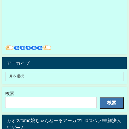
アーカイブ
検索
検索
カオスtomo娘ちゃんねーるアーガマ!Haraハラ!未解決人
生ゲーム