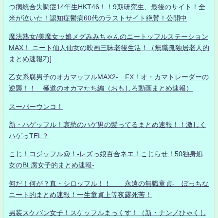
つ病統合失調症14年生HKT46！！9期研究生、最後のサイト！全
米が泣いた！認知症鬱病60代のラストサイト絶賛！公開中
魔法熟女/美魔女ッ娘メグみみちゃんのニートッフルステーション
MAX！ ニート仙人仙女の映画三昧老後生活！（無職孤独居老人的
まとめ速報Z)]
乙女系腐男子のオカマッフルMAX2- FX！オ・カマトレーダーの
逆襲！！ 極道のオカマたち編（おもしろ動画まとめ速報）
スーパーウンコ！
新・ハゲッフル！哀愁のハゲ男の髪ってるまとめ速報！！激しく
ハゲっTEL？
こじ！コジッフル@！-レズっ娘百合ネエ！こじらせ！50独身処
女のBL腐女子的まとめ速報-
何だ！何が？真・シロッフル！！ 永遠の無職童貞- ぼっちな
ニート的まとめ速報！一生童貞上等夜露死苦！
男装スケバン女子！スケッフルまっくす！（新・ナンノひゃくし