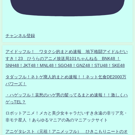
チャンネル登録
アイドッフル！ ワタクシ的まとめ速報 地下格闘アイドルだい
すき！23 ひうらのアニメ放送局101ちゃんねる BNK48 ！
SNH48！JKT48！MNL48！SGO48！GNZ48！STU48！SKE48
タダッフル！ネトゲ廃人的まとめ速報！！ネット乞食DE2000万
パワーズ！
・ハゲッフル！哀愁のハゲ男の髪ってるまとめ速報！！激しくハ
ゲっTEL？
ロボットアニメ！メカと美少女キャラだいすき永遠の非リア充・
非モテ星人 ！あらゆるマニアの為のマニアックサイト
アニゲタレスト（元祖！アニメッフル） ひきこもりニートのオ