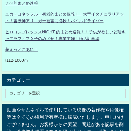
ナベ的まとめ速報
ユカ・ヨネッフル！初老的まとめ速報！！大帝イタチにラリアッ
ト！害獣神アリ・ガー被害に必殺！パイルドライバー
ヒロコンプレックスNIGHT 的まとめ速報！！子供が欲しいど陰キ
ャアラフィフ女子のめざせ！専業主婦！婚活計画編
萌えっとこあに！
t112-1000ｍ
カテゴリー
動画やサムネイルで使用している映像の著作権や肖像権
等は全てその権利所有者様に帰属いたします。申しわけ
ございません。お客様からの要望、問題がある記事を削