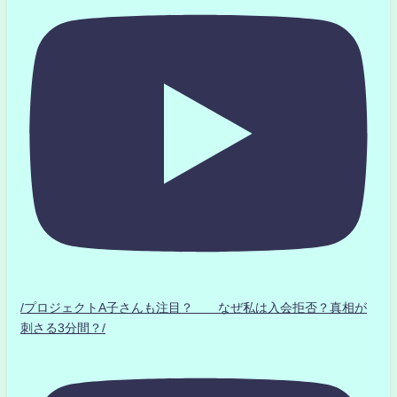
/プロジェクトA子さんも注目？ なぜ私は入会拒否？真相が
刺さる3分間？/