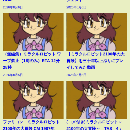
2026年8月6日
2026年8月6日
（無編集）ミラクルロピット ワ
【ミラクルロピット2100年の大
ープ禁止（1周のみ）RTA 12分
冒険】を三十年以上ぶりにプレ
28秒
イしてみた動画
2026年8月5日
2026年8月5日
ファミコン ミラクルロピット
(コメ付き)ミラクルロピット～
2100年の大冒険 CM 1987年
2100年の大冒険～ TAS 4：