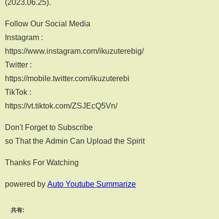
(2023.06.25).
Follow Our Social Media
Instagram :
https://www.instagram.com/ikuzuterebig/
Twitter :
https://mobile.twitter.com/ikuzuterebi
TikTok :
https://vt.tiktok.com/ZSJEcQ5Vn/
Don't Forget to Subscribe
so That the Admin Can Upload the Spirit
Thanks For Watching
powered by
Auto Youtube Summarize
共有: