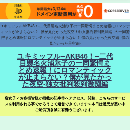
ユキミッフルAKB46！-二代目襲名火浦氷子の一同驚愕まとめ速報にロマンテ
ィックが止まらない？--僕が見たかった夜空！独女批判殺到激闘編--の一同驚
愕まとめ速報にロマンティックが止まらない？-僕の見たかった夜空編--僕の
見たかった星空編-
ユキミッフル--AKB46！--二代
目襲名火浦氷子の一同驚愕ま
とめ速報！にロマンティック
が止まらない？僕が見たかっ
た夜空-独女批判殺到激闘編
腐女子＜お客様皆様が掲載の記事等へアクセス、閲覧、こちらのサービ
スを利用される事でかろうじて運営できています＞本日は足元が悪い中
ご足労頂き誠に有難うございます。