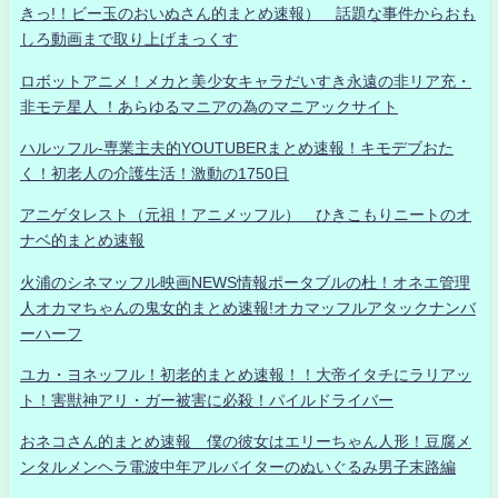
きっ!！ビー玉のおいぬさん的まとめ速報） 話題な事件からおも
しろ動画まで取り上げまっくす
ロボットアニメ！メカと美少女キャラだいすき永遠の非リア充・
非モテ星人 ！あらゆるマニアの為のマニアックサイト
ハルッフル-専業主夫的YOUTUBERまとめ速報！キモデブおた
く！初老人の介護生活！激動の1750日
アニゲタレスト（元祖！アニメッフル） ひきこもりニートのオ
ナベ的まとめ速報
火浦のシネマッフル映画NEWS情報ポータブルの杜！オネエ管理
人オカマちゃんの鬼女的まとめ速報!オカマッフルアタックナンバ
ーハーフ
ユカ・ヨネッフル！初老的まとめ速報！！大帝イタチにラリアッ
ト！害獣神アリ・ガー被害に必殺！パイルドライバー
おネコさん的まとめ速報 僕の彼女はエリーちゃん人形！豆腐メ
ンタルメンヘラ電波中年アルバイターのぬいぐるみ男子末路編