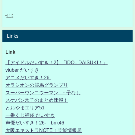
t112
Links
Link
【アイドルだいすき！2】「IDOL DAISUKI！」
vtuber だいすき
アニメだいすき！26-
オラシオンの競馬グランプリ
スーパーウンコウーマンT・子なし
スケバン氷子のまとめ速報！
とおやまエリア51
一番くじ福袋 だいすき
声優だいすき！26- bnk46
大阪エキストラNOTE！芸能情報局