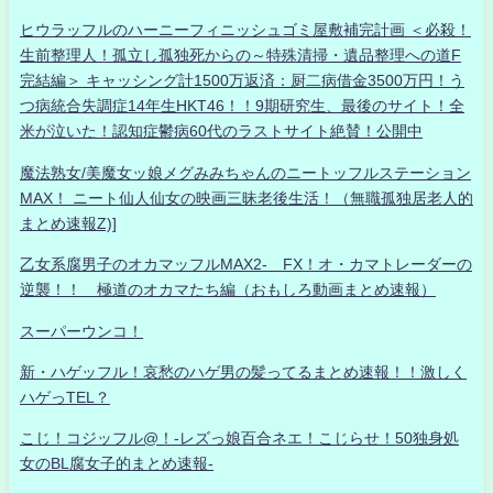
ヒウラッフルのハーニーフィニッシュゴミ屋敷補完計画 ＜必殺！
生前整理人！孤立し孤独死からの～特殊清掃・遺品整理への道F
完結編＞ キャッシング計1500万返済：厨二病借金3500万円！う
つ病統合失調症14年生HKT46！！9期研究生、最後のサイト！全
米が泣いた！認知症鬱病60代のラストサイト絶賛！公開中
魔法熟女/美魔女ッ娘メグみみちゃんのニートッフルステーション
MAX！ ニート仙人仙女の映画三昧老後生活！（無職孤独居老人的
まとめ速報Z)]
乙女系腐男子のオカマッフルMAX2- FX！オ・カマトレーダーの
逆襲！！ 極道のオカマたち編（おもしろ動画まとめ速報）
スーパーウンコ！
新・ハゲッフル！哀愁のハゲ男の髪ってるまとめ速報！！激しく
ハゲっTEL？
こじ！コジッフル@！-レズっ娘百合ネエ！こじらせ！50独身処
女のBL腐女子的まとめ速報-