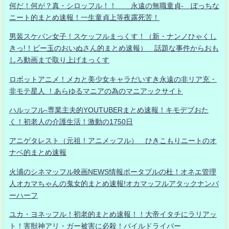
何だ！何が？真・シロッフル！！ 永遠の無職童貞- ぼっちな
ニート的まとめ速報！一生童貞上等夜露死苦！
男装スケバン女子！スケッフルまっくす！（新・ナンノひゃくし
きっ!！ビー玉のおいぬさん的まとめ速報） 話題な事件からおも
しろ動画まで取り上げまっくす
ロボットアニメ！メカと美少女キャラだいすき永遠の非リア充・
非モテ星人 ！あらゆるマニアの為のマニアックサイト
ハルッフル-専業主夫的YOUTUBERまとめ速報！キモデブおた
く！初老人の介護生活！激動の1750日
アニゲタレスト（元祖！アニメッフル） ひきこもりニートのオ
ナベ的まとめ速報
火浦のシネマッフル映画NEWS情報ポータブルの杜！オネエ管理
人オカマちゃんの鬼女的まとめ速報!オカマッフルアタックナンバ
ーハーフ
ユカ・ヨネッフル！初老的まとめ速報！！大帝イタチにラリアッ
ト！害獣神アリ・ガー被害に必殺！パイルドライバー