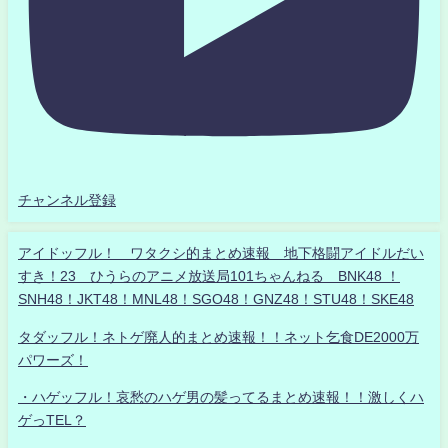
チャンネル登録
アイドッフル！ ワタクシ的まとめ速報 地下格闘アイドルだい
すき！23 ひうらのアニメ放送局101ちゃんねる BNK48 ！
SNH48！JKT48！MNL48！SGO48！GNZ48！STU48！SKE48
タダッフル！ネトゲ廃人的まとめ速報！！ネット乞食DE2000万
パワーズ！
・ハゲッフル！哀愁のハゲ男の髪ってるまとめ速報！！激しくハ
ゲっTEL？