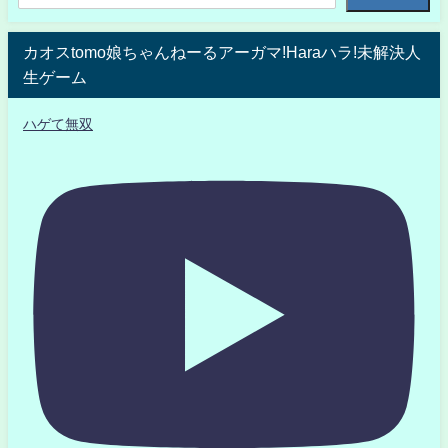
カオスtomo娘ちゃんねーるアーガマ!Haraハラ!未解決人
生ゲーム
ハゲて無双