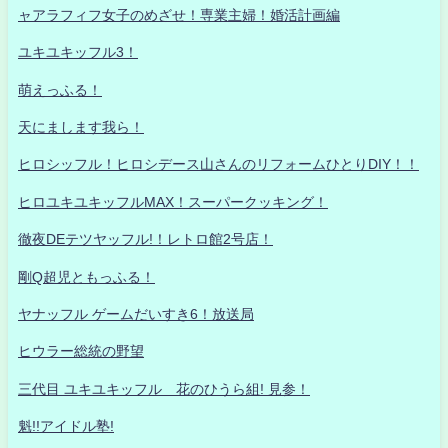
ャアラフィフ女子のめざせ！専業主婦！婚活計画編
ユキユキッフル3！
萌えっふる！
天にまします我ら！
ヒロシッフル！ヒロシデース山さんのリフォームひとりDIY！！
ヒロユキユキッフルMAX！スーパークッキング！
徹夜DEテツヤッフル!！レトロ館2号店！
剛Q超児ともっふる！
ヤナッフル ゲームだいすき6！放送局
ヒウラー総統の野望
三代目 ユキユキッフル 花のひうら組! 見参！
魁!!アイドル塾!