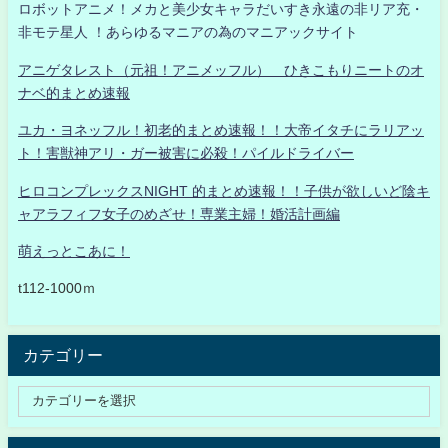
ロボットアニメ！メカと美少女キャラだいすき永遠の非リア充・
非モテ星人 ！あらゆるマニアの為のマニアックサイト
アニゲタレスト（元祖！アニメッフル） ひきこもりニートのオ
ナベ的まとめ速報
ユカ・ヨネッフル！初老的まとめ速報！！大帝イタチにラリアッ
ト！害獣神アリ・ガー被害に必殺！パイルドライバー
ヒロコンプレックスNIGHT 的まとめ速報！！子供が欲しいど陰キ
ャアラフィフ女子のめざせ！専業主婦！婚活計画編
萌えっとこあに！
t112-1000ｍ
カテゴリー