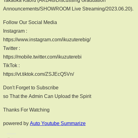
Takaoka Kaoru (AKB48/Discussing Graduation
Announcements/SHOWROOM Live Streaming/2023.06.20).
Follow Our Social Media
Instagram :
https://www.instagram.com/ikuzuterebig/
Twitter :
https://mobile.twitter.com/ikuzuterebi
TikTok :
https://vt.tiktok.com/ZSJEcQ5Vn/
Don't Forget to Subscribe
so That the Admin Can Upload the Spirit
Thanks For Watching
powered by
Auto Youtube Summarize