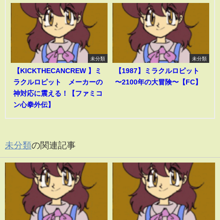
未分類
未分類
【KICKTHECANCREW 】ミ
【1987】ミラクルロピット
ラクルロピット メーカーの
〜2100年の大冒険〜【FC】
神対応に震える！【ファミコ
ン心拳外伝】
未分類
の関連記事