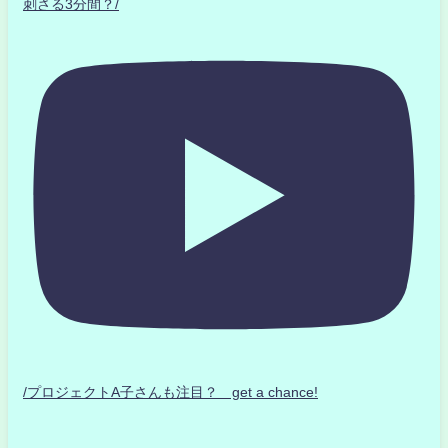
刺さる3分間？/
/プロジェクトA子さんも注目？ get a chance!