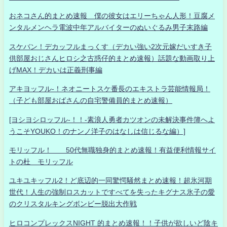
おネコさん的まとめ速報 僕の彼女はエリーちゃん人形！豆腐メ
ンタルメンヘラ電波中年アルバイターのぬいぐるみ男子末路編
スケバン！デカッフルまっくす（デカい強い2次元嫁だいすき子
供部屋おじさんヒロシ之古惑仔的まとめ速報）話題な動画取り上
げMAX！デカいは正義刑事編
アキヨッフル-！ネオニートスケ番長のエキストラ芸能情報局！
（子ども部屋おばさんの自宅警備員的まとめ速報）
[ヨシヨシロッフル-！！-素浪人勇者カツオンの未解決事件簿へよ
うこそYOUKO！のナンノ洋子のはなしは信じるな編）]
モリッフル！ 50代無職独身的まとめ速報！有益便利情報サイ
トの杜 モリッフル
ユキユキッフル2！ど底辺的一同驚愕騒然まとめ速報！超氷河期
世代！人生の強制ロスカットですべてを失ったキグナス氷子の愛
のクリスタルキングボンビー脱出大作戦
ヒロコンプレックスNIGHT 的まとめ速報！！子供が欲しいど陰キ