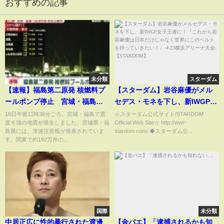
おすすめの記事
未分類
スターダム
【速報】福島第二原発 核燃料プ
【スターダム】岩谷麻優がメル
ールポンプ停止 宮城・福島で
セデス・モネを下し、新IWGP女
震度６強
子王者に！『これから岩谷麻優
16日午後11時36分ごろ、宮城・福島で震
☆スターダム公式サイト/STARDOM
度６強の地震が発生しました。宮城県・福
Official Web Site☆ http://wwr-
は日本だけじゃなく世界にこの
島県には、津波注意報が発表されていま
stardom.com/ ◆スターダム公...
ベルトを持っていきた
す。関東で約192万件の...
い！』-4.23横浜アリーナ大会-
【STARDOM】
国際
未分類
中居正広に性的暴行された渡邊
【金バエ】「逮捕されるかも知