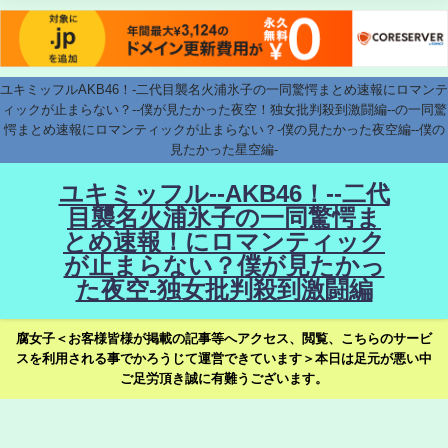
ユキミッフルAKB46！-二代目襲名火浦氷子の一同驚愕まとめ速報にロマンテ
ィックが止まらない？--僕が見たかった夜空！独女批判殺到激闘編--の一同驚
愕まとめ速報にロマンティックが止まらない？-僕の見たかった夜空編--僕の
見たかった星空編-
ユキミッフル--AKB46！--二代
目襲名火浦氷子の一同驚愕ま
とめ速報！にロマンティック
が止まらない？僕が見たかっ
た夜空-独女批判殺到激闘編
腐女子＜お客様皆様が掲載の記事等へアクセス、閲覧、こちらのサービ
スを利用される事でかろうじて運営できています＞本日は足元が悪い中
ご足労頂き誠に有難うございます。