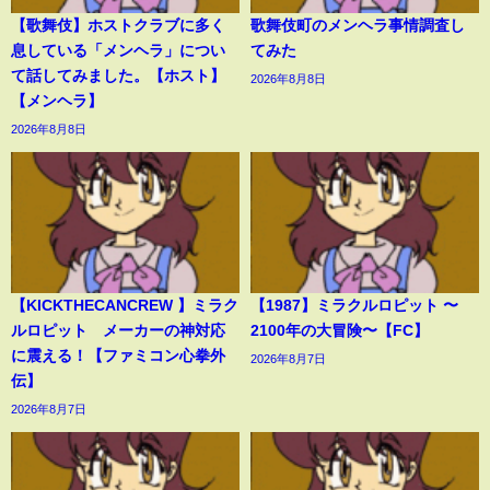
【歌舞伎】ホストクラブに多く
歌舞伎町のメンヘラ事情調査し
息している「メンヘラ」につい
てみた
て話してみました。【ホスト】
2026年8月8日
【メンヘラ】
2026年8月8日
【KICKTHECANCREW 】ミラク
【1987】ミラクルロピット 〜
ルロピット メーカーの神対応
2100年の大冒険〜【FC】
に震える！【ファミコン心拳外
2026年8月7日
伝】
2026年8月7日