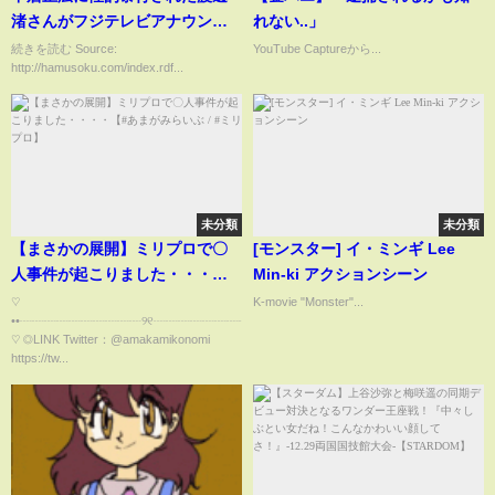
渚さんがフジテレビアナウンス
れない..」
室部長に相談していた内容が壮
続きを読む Source:
YouTube Captureから...
http://hamusoku.com/index.rdf...
絶すぎる・・・
未分類
未分類
【まさかの展開】ミリプロで〇
[モンスター] イ・ミンギ Lee
人事件が起こりました・・・・
Min-ki アクションシーン
【#あまがみらいぶ / #ミリプ
♡
K-movie "Monster"...
••┈┈┈┈┈┈┈┈┈┈୨୧┈┈┈┈┈┈┈┈┈┈••
ロ】
♡ ◎LINK Twitter：@amakamikonomi
https://tw...