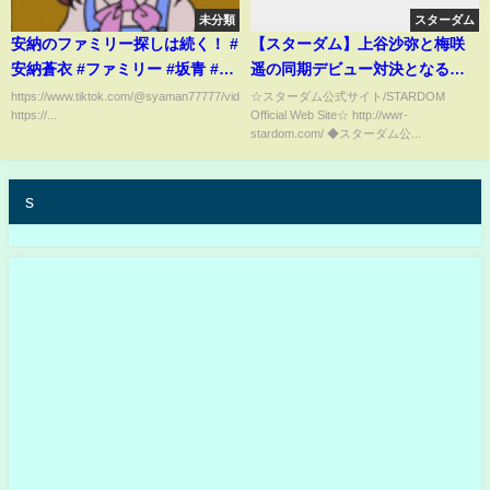
未分類
スターダム
安納のファミリー探しは続く！ #
【スターダム】上谷沙弥と梅咲
安納蒼衣 #ファミリー #坂青 #僕
遥の同期デビュー対決となるワ
青 #僕が見たかった青空 #僕青マ
ンダー王座戦！『中々しぶとい
https://www.tiktok.com/@syaman77777/video/7400020567270690064
☆スターダム公式サイト/STARDOM
https://...
Official Web Site☆ http://wwr-
ネカメ
女だね！こんなかわいい顔して
stardom.com/ ◆スターダム公...
さ！』-12.29両国国技館大会-
【STARDOM】
s