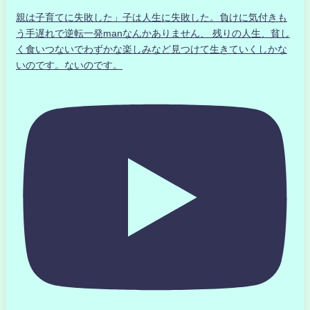
親は子育てに失敗した」子は人生に失敗した。負けに気付きも
う手遅れで逆転一発manなんかありません、 残りの人生、貧し
く食いつないでわずかな楽しみなど見つけて生きていくしかな
いのです。ないのです。