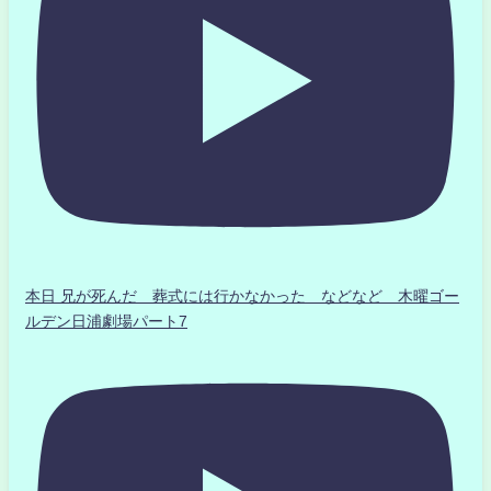
本日 兄が死んだ 葬式には行かなかった などなど 木曜ゴー
ルデン日浦劇場パート7