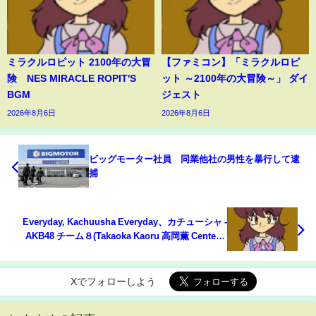
ミラクルロピット 2100年の大冒
【ファミコン】「ミラクルロピ
険 NES MIRACLE ROPIT'S
ット ～2100年の大冒険～」 ダイ
BGM
ジェスト
2026年8月6日
2026年8月6日
ビッグモーター社員 同業他社の男性を暴行して逮
捕
Everyday, Kachuusha Everyday、カチューシャ -
AKB48 チーム８(Takaoka Kaoru 高岡薫 Center) |
Eito no Hi エイトの日 2017
Xでフォローしよう