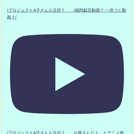
/プロジェクトA子さんも注目？ /感想戯言動画？.一息つく動
画？/
/プロジェクトA子さんも注目？ お母さんだよ とアニメ声