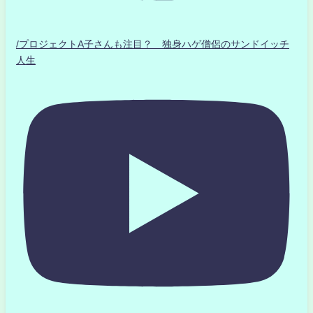
/プロジェクトA子さんも注目？ 独身ハゲ僧侶のサンドイッチ
人生