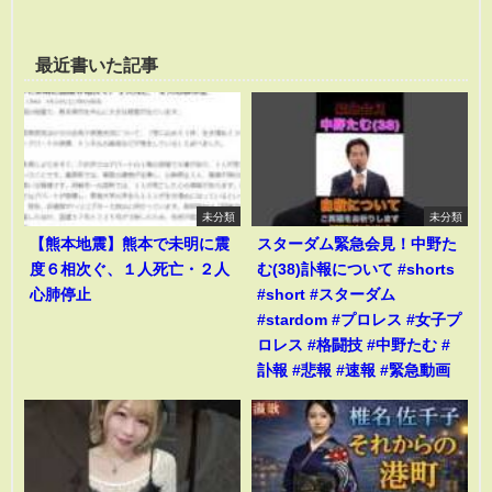
最近書いた記事
未分類
未分類
【熊本地震】熊本で未明に震
スターダム緊急会見！中野た
度６相次ぐ、１人死亡・２人
む(38)訃報について #shorts
心肺停止
#short #スターダム
#stardom #プロレス #女子プ
ロレス #格闘技 #中野たむ #
訃報 #悲報 #速報 #緊急動画