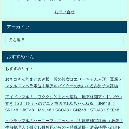
お問い合せ
アーカイブ
おすすめ～ん
おすすめサイト
おネコさん的まとめ速報 僕の彼女はエリーちゃん人形！豆腐メ
ンタルメンヘラ電波中年アルバイターのぬいぐるみ男子末路編
アイドッフル！ ワタクシ的まとめ速報 地下格闘アイドルだい
すき！23 ひうらのアニメ放送局101ちゃんねる BNK48 ！
SNH48！JKT48！MNL48！SGO48！GNZ48！STU48！SKE48
ヒウラッフルのハーニーフィニッシュゴミ屋敷補完計画 ＜必殺！
生前整理人！孤立し孤独死からの～特殊清掃・遺品整理への道F