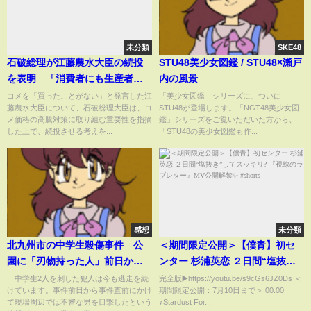
未分類
SKE48
石破総理が江藤農水大臣の続投
STU48美少女図鑑 / STU48×瀬戸
を表明 「消費者にも生産者に
内の風景
も極めて申し訳ない」
コメを「買ったことがない」と発言した江
「美少女図鑑」シリーズに、ついに
藤農水大臣について、石破総理大臣は、コ
STU48が登場します。「NGT48美少女図
メ価格の高騰対策に取り組む重要性を指摘
鑑」シリーズをご覧いただいた方から、
した上で、続投させる考えを...
「STU48の美少女図鑑も作...
感想
未分類
北九州市の中学生殺傷事件 公
＜期間限定公開＞【僕青】初セ
園に「刃物持った人」前日から
ンター 杉浦英恋 ２日間“塩抜
不審な男の目撃相次ぐ【もっと
き”してスッキリ? 『視線のラブ
中学生2人を刺した犯人は今も逃走を続
完全版▶️https://youtu.be/s9cGs6JZ0Ds ＜
けています。事件前日から事件直前にかけ
期間限定公開：7月10日まで＞ 00:00
知りたい！】【グッド！モーニ
レター』MV公開解禁✨ #shorts
て現場周辺では不審な男を目撃したという
♪Stardust For...
ング】(2024年12月17日)