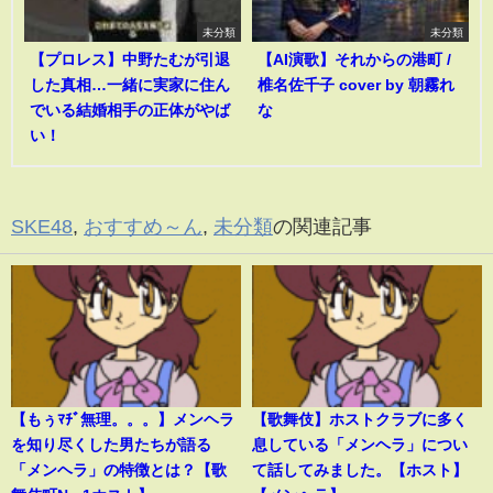
未分類
未分類
【プロレス】中野たむが引退
【AI演歌】それからの港町 /
した真相…一緒に実家に住ん
椎名佐千子 cover by 朝霧れ
でいる結婚相手の正体がやば
な
い！
SKE48
,
おすすめ～ん
,
未分類
の関連記事
【もぅﾏﾁﾞ無理。。。】メンヘラ
【歌舞伎】ホストクラブに多く
を知り尽くした男たちが語る
息している「メンヘラ」につい
「メンヘラ」の特徴とは？【歌
て話してみました。【ホスト】