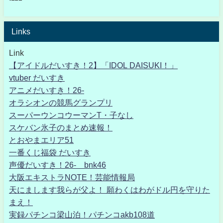
Links
Link
【アイドルだいすき！2】「IDOL DAISUKI！」
vtuber だいすき
アニメだいすき！26-
オラシオンの競馬グランプリ
スーパーウンコウーマンT・子なし
スケバン氷子のまとめ速報！
とおやまエリア51
一番くじ福袋 だいすき
声優だいすき！26- bnk46
大阪エキストラNOTE！芸能情報局
天にまします我らが父よ！ 願わくはわがドル円を守りた
まえ！
実録パチンコ梁山泊！パチンコakb108道