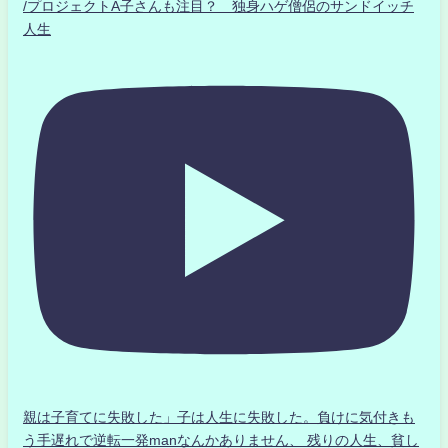
/プロジェクトA子さんも注目？ 独身ハゲ僧侶のサンドイッチ
人生
親は子育てに失敗した」子は人生に失敗した。負けに気付きも
う手遅れで逆転一発manなんかありません、 残りの人生、貧し