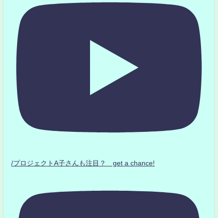
/プロジェクトA子さんも注目？ get a chance!