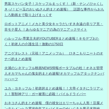
男装スケバン女子！スケッフルまっくす！（新・ナンノひゃくし
きっ!！ビー玉のおいぬさん的まとめ速報） 話題な事件からおも
しろ動画まで取り上げまっくす
ロボットアニメ！メカと美少女キャラだいすき永遠の非リア充・
非モテ星人 ！あらゆるマニアの為のマニアックサイト
ハルッフル-専業主夫的YOUTUBERまとめ速報！キモデブおた
く！初老人の介護生活！激動の1750日
アニゲタレスト（元祖！アニメッフル） ひきこもりニートのオ
ナベ的まとめ速報
火浦のシネマッフル映画NEWS情報ポータブルの杜！オネエ管理
人オカマちゃんの鬼女的まとめ速報!オカマッフルアタックナンバ
ーハーフ
ユカ・ヨネッフル！初老的まとめ速報！！大帝イタチにラリアッ
ト！害獣神アリ・ガー被害に必殺！パイルドライバー
おネコさん的まとめ速報 僕の彼女はエリーちゃん人形！豆腐メ
ンタルメンヘラ電波中年アルバイターのぬいぐるみ男子末路編