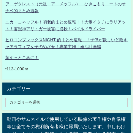
アニゲタレスト（元祖！アニメッフル） ひきこもりニートのオ
ナベ的まとめ速報
ユカ・ヨネッフル！初老的まとめ速報！！大帝イタチにラリアッ
ト！害獣神アリ・ガー被害に必殺！パイルドライバー
ヒロコンプレックスNIGHT 的まとめ速報！！子供が欲しいど陰キ
ャアラフィフ女子のめざせ！専業主婦！婚活計画編
萌えっとこあに！
t112-1000ｍ
カテゴリー
動画やサムネイルで使用している映像の著作権や肖像権
等は全てその権利所有者様に帰属いたします。申しわけ