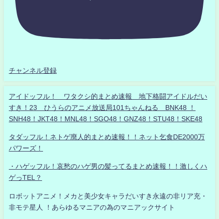
チャンネル登録
アイドッフル！ ワタクシ的まとめ速報 地下格闘アイドルだい
すき！23 ひうらのアニメ放送局101ちゃんねる BNK48 ！
SNH48！JKT48！MNL48！SGO48！GNZ48！STU48！SKE48
タダッフル！ネトゲ廃人的まとめ速報！！ネット乞食DE2000万
パワーズ！
・ハゲッフル！哀愁のハゲ男の髪ってるまとめ速報！！激しくハ
ゲっTEL？
ロボットアニメ！メカと美少女キャラだいすき永遠の非リア充・
非モテ星人 ！あらゆるマニアの為のマニアックサイト