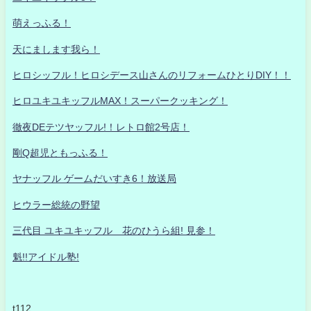
萌えっふる！
天にまします我ら！
ヒロシッフル！ヒロシデース山さんのリフォームひとりDIY！！
ヒロユキユキッフルMAX！スーパークッキング！
徹夜DEテツヤッフル!！レトロ館2号店！
剛Q超児ともっふる！
ヤナッフル ゲームだいすき6！放送局
ヒウラー総統の野望
三代目 ユキユキッフル 花のひうら組! 見参！
魁!!アイドル塾!
t112