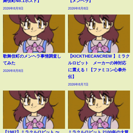
舞伎町No.1ホスト】
【メンヘラ】
2026年8月9日
2026年8月8日
歌舞伎町のメンヘラ事情調査し
【KICKTHECANCREW 】ミラク
てみた
ルロピット メーカーの神対応
に震える！【ファミコン心拳外
2026年8月8日
伝】
2026年8月7日
【1987】ミラクルロピット 〜
ミラクルロピット 2100年の大冒