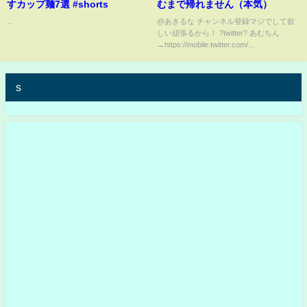
すカップ麺7選 #shorts
むまで帰れません（本気）
...
@あきるな チャンネル登録マジでして欲
しい頑張るから！ ?twitter? あむちん
→https://mobile.twitter.com/...
s