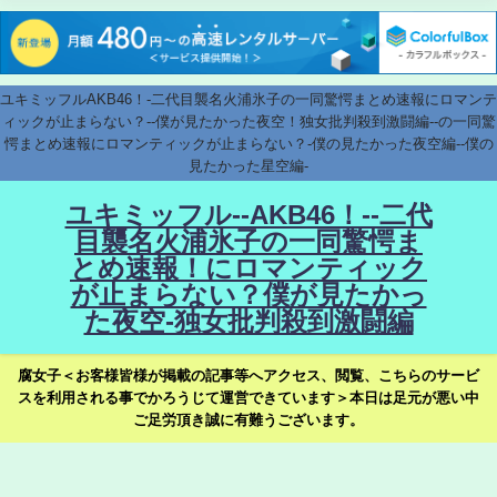
ユキミッフルAKB46！-二代目襲名火浦氷子の一同驚愕まとめ速報にロマンテ
ィックが止まらない？--僕が見たかった夜空！独女批判殺到激闘編--の一同驚
愕まとめ速報にロマンティックが止まらない？-僕の見たかった夜空編--僕の
見たかった星空編-
ユキミッフル--AKB46！--二代
目襲名火浦氷子の一同驚愕ま
とめ速報！にロマンティック
が止まらない？僕が見たかっ
た夜空-独女批判殺到激闘編
腐女子＜お客様皆様が掲載の記事等へアクセス、閲覧、こちらのサービ
スを利用される事でかろうじて運営できています＞本日は足元が悪い中
ご足労頂き誠に有難うございます。