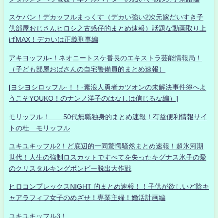
スケバン！デカッフルまっくす（デカい強い2次元嫁だいすき子
供部屋おじさんヒロシ之古惑仔的まとめ速報）話題な動画取り上
げMAX！デカいは正義刑事編
アキヨッフル-！ネオニートスケ番長のエキストラ芸能情報局！
（子ども部屋おばさんの自宅警備員的まとめ速報）
[ヨシヨシロッフル-！！-素浪人勇者カツオンの未解決事件簿へよ
うこそYOUKO！のナンノ洋子のはなしは信じるな編）]
モリッフル！ 50代無職独身的まとめ速報！有益便利情報サイ
トの杜 モリッフル
ユキユキッフル2！ど底辺的一同驚愕騒然まとめ速報！超氷河期
世代！人生の強制ロスカットですべてを失ったキグナス氷子の愛
のクリスタルキングボンビー脱出大作戦
ヒロコンプレックスNIGHT 的まとめ速報！！子供が欲しいど陰キ
ャアラフィフ女子のめざせ！専業主婦！婚活計画編
ユキユキッフル3！