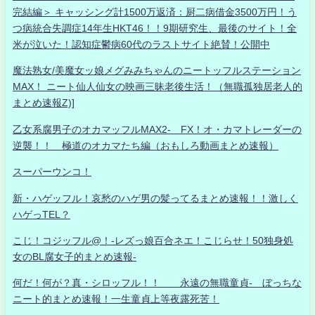
完結編＞ キャッシング計1500万返済：厨二病借金3500万円！う
つ病統合失調症14年生HKT46！！9期研究生、最後のサイト！全
米が泣いた！認知症鬱病60代のラストサイト絶賛！公開中
魔法熟女/美魔女ッ娘メグみみちゃんのニートッフルステーション
MAX！ ニート仙人仙女の映画三昧老後生活！（無職孤独居老人的
まとめ速報Z)]
乙女系腐男子のオカマッフルMAX2- FX！オ・カマトレーダーの
逆襲！！ 極道のオカマたち編（おもしろ動画まとめ速報）
スーパーウンコ！
新・ハゲッフル！哀愁のハゲ男の髪ってるまとめ速報！！激しく
ハゲっTEL？
こじ！コジッフル@！-レズっ娘百合ネエ！こじらせ！50独身処
女のBL腐女子的まとめ速報-
何だ！何が？真・シロッフル！！ 永遠の無職童貞- ぼっちな
ニート的まとめ速報！一生童貞上等夜露死苦！