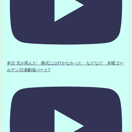
本日 兄が死んだ 葬式には行かなかった などなど 木曜ゴー
ルデン日浦劇場パート7