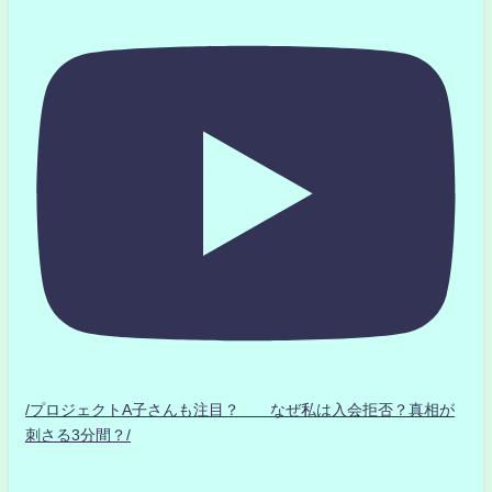
/プロジェクトA子さんも注目？ なぜ私は入会拒否？真相が
刺さる3分間？/