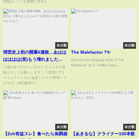
情報がいくつも警察に寄せら...
未分類
未分類
球団史上初の開幕6連敗…あはは
The Malefactor ?✨
はははは(笑)もう壊れました
Dive into the intriguing world of 'The
Malefactor' by E. Phillips Oppe...
wwwでも明日から虎の逆襲やか
☆僕の全てのチャンネル☆ チャンネル登
録よろしくお願いします！！(切実に??)
らな!?
メインチャンネル 猛虎トラキチ(野球＋プ
ロスピ)（熱烈阪神フ...
未分類
未分類
【2ch有益スレ】食べたら体調崩
【あきるな】クライナー100本飲