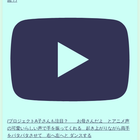
画？/
/プロジェクトA子さんも注目？ お母さんだよ とアニメ声
の可愛いらしい声で手を振ってくれる 起き上がりながら両手
をパタパタさせて 右へ左へと ダンスする