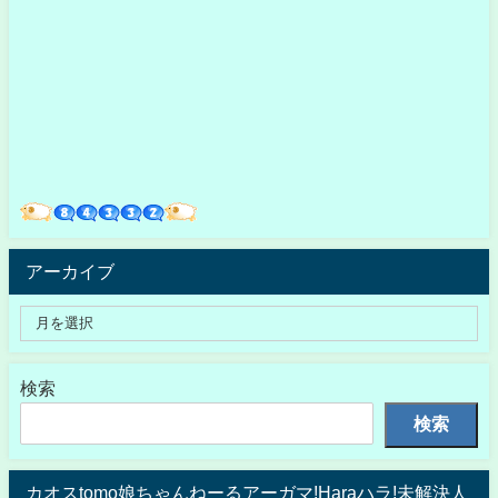
アーカイブ
検索
検索
カオスtomo娘ちゃんねーるアーガマ!Haraハラ!未解決人