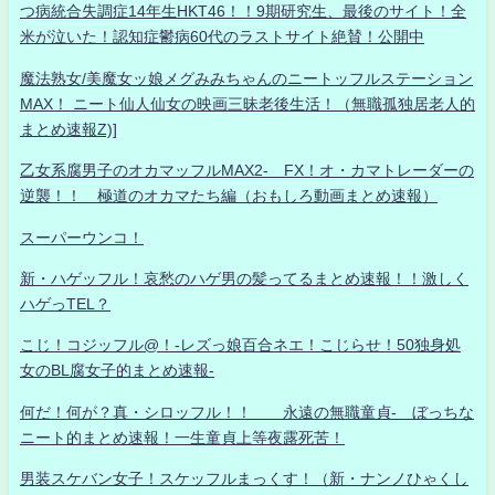
つ病統合失調症14年生HKT46！！9期研究生、最後のサイト！全
米が泣いた！認知症鬱病60代のラストサイト絶賛！公開中
魔法熟女/美魔女ッ娘メグみみちゃんのニートッフルステーション
MAX！ ニート仙人仙女の映画三昧老後生活！（無職孤独居老人的
まとめ速報Z)]
乙女系腐男子のオカマッフルMAX2- FX！オ・カマトレーダーの
逆襲！！ 極道のオカマたち編（おもしろ動画まとめ速報）
スーパーウンコ！
新・ハゲッフル！哀愁のハゲ男の髪ってるまとめ速報！！激しく
ハゲっTEL？
こじ！コジッフル@！-レズっ娘百合ネエ！こじらせ！50独身処
女のBL腐女子的まとめ速報-
何だ！何が？真・シロッフル！！ 永遠の無職童貞- ぼっちな
ニート的まとめ速報！一生童貞上等夜露死苦！
男装スケバン女子！スケッフルまっくす！（新・ナンノひゃくし