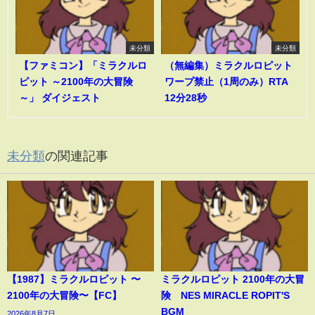
未分類
未分類
【ファミコン】「ミラクルロ
（無編集）ミラクルロピット
ピット ～2100年の大冒険
ワープ禁止（1周のみ）RTA
～」 ダイジェスト
12分28秒
未分類
の関連記事
【1987】ミラクルロピット 〜
ミラクルロピット 2100年の大冒
2100年の大冒険〜【FC】
険 NES MIRACLE ROPIT'S
BGM
2026年8月7日