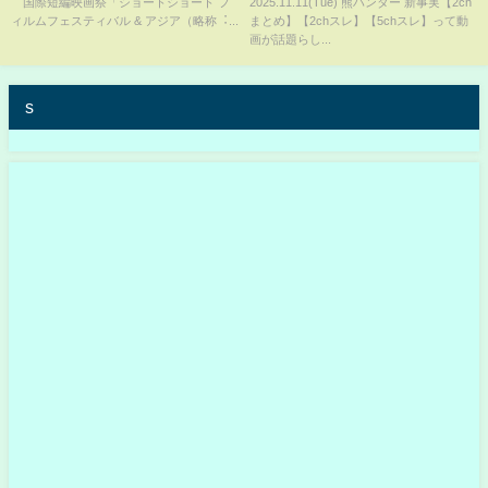
国際短編映画祭「ショートショート フ
2025.11.11(Tue) 熊ハンター 新事実【2ch
海』予告編
ィルムフェスティバル & アジア（略称︓...
まとめ】【2chスレ】【5chスレ】って動
画が話題らし...
s