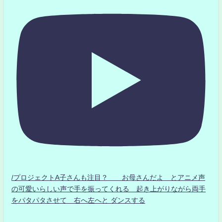
/プロジェクトA子さんも注目？ お母さんだよ とアニメ声
の可愛いらしい声で手を振ってくれる 起き上がりながら両手
をパタパタさせて 右へ左へと ダンスする