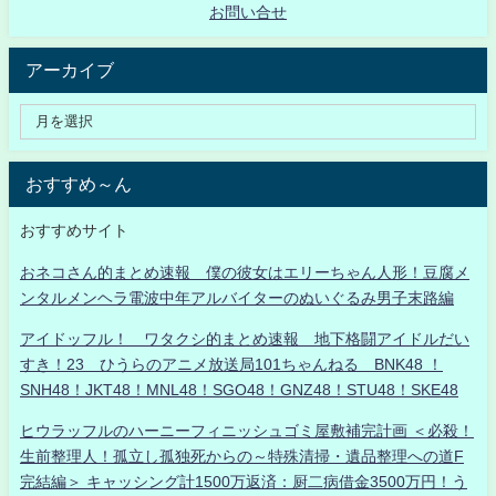
お問い合せ
アーカイブ
おすすめ～ん
おすすめサイト
おネコさん的まとめ速報 僕の彼女はエリーちゃん人形！豆腐メ
ンタルメンヘラ電波中年アルバイターのぬいぐるみ男子末路編
アイドッフル！ ワタクシ的まとめ速報 地下格闘アイドルだい
すき！23 ひうらのアニメ放送局101ちゃんねる BNK48 ！
SNH48！JKT48！MNL48！SGO48！GNZ48！STU48！SKE48
ヒウラッフルのハーニーフィニッシュゴミ屋敷補完計画 ＜必殺！
生前整理人！孤立し孤独死からの～特殊清掃・遺品整理への道F
完結編＞ キャッシング計1500万返済：厨二病借金3500万円！う