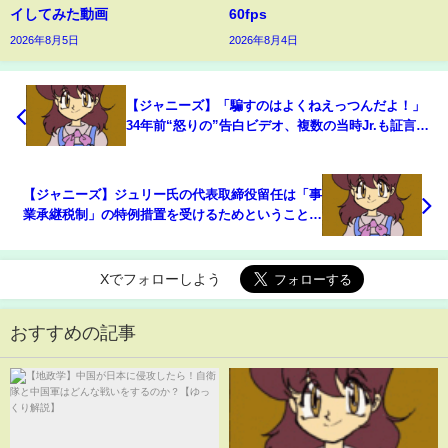
イしてみた動画
60fps
2026年8月5日
2026年8月4日
【ジャニーズ】「騙すのはよくねえっつんだよ！」
34年前“怒りの”告白ビデオ、複数の当時Jr.も証言、
米国での訴訟も視野【報道特集】｜TBS NEWS DIG
【ジャニーズ】ジュリー氏の代表取締役留任は「事
業承継税制」の特例措置を受けるためということに
ついて解説します
Xでフォローしよう
おすすめの記事