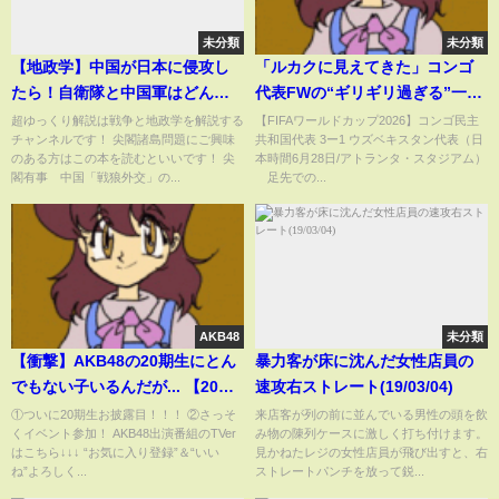
未分類
未分類
【地政学】中国が日本に侵攻し
「ルカクに見えてきた」コンゴ
たら！自衛隊と中国軍はどんな
代表FWの“ギリギリ過ぎる”一撃
戦いをするのか？【ゆっくり解
が話題「よくつめたな！」「お
超ゆっくり解説は戦争と地政学を解説する
【FIFAワールドカップ2026】コンゴ民主
チャンネルです！ 尖閣諸島問題にご興味
共和国代表 3ー1 ウズベキスタン代表（日
説】
見事」際どい飛び出し→“足先シ
のある方はこの本を読むといいです！ 尖
本時間6月28日/アトランタ・スタジアム）
ョット”で歴史を変えた瞬間
閣有事 中国「戦狼外交」の...
足先での...
(ABEMA TIMES)
AKB48
未分類
【衝撃】AKB48の20期生にとん
暴力客が床に沈んだ女性店員の
でもない子いるんだが... 【20期
速攻右ストレート(19/03/04)
研究生 大賀彩姫 近藤沙樹 丸山ひ
①ついに20期生お披露目！！！ ②さっそ
来店客が列の前に並んでいる男性の頭を飲
くイベント参加！ AKB48出演番組のTVer
み物の陳列ケースに激しく打ち付けます。
なた 倉野尾成美 ここからだ公
はこちら↓↓↓ “お気に入り登録”＆“いい
見かねたレジの女性店員が飛び出すと、右
演】
ね”よろしく...
ストレートパンチを放って鋭...