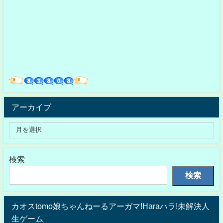
アーカイブ
検索
検索
カオスtomo娘ちゃんねーるアーガマ!Haraハラ!未解決人
生ゲーム