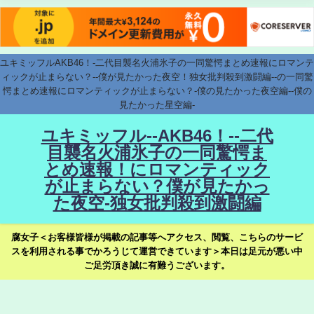
ユキミッフルAKB46！-二代目襲名火浦氷子の一同驚愕まとめ速報にロマンテ
ィックが止まらない？--僕が見たかった夜空！独女批判殺到激闘編--の一同驚
愕まとめ速報にロマンティックが止まらない？-僕の見たかった夜空編--僕の
見たかった星空編-
ユキミッフル--AKB46！--二代
目襲名火浦氷子の一同驚愕ま
とめ速報！にロマンティック
が止まらない？僕が見たかっ
た夜空-独女批判殺到激闘編
腐女子＜お客様皆様が掲載の記事等へアクセス、閲覧、こちらのサービ
スを利用される事でかろうじて運営できています＞本日は足元が悪い中
ご足労頂き誠に有難うございます。