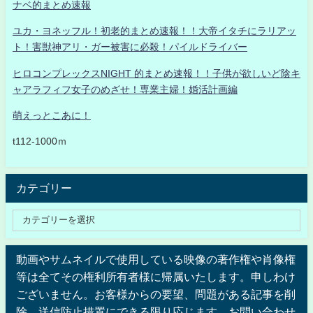
ナベ的まとめ速報
ユカ・ヨネッフル！初老的まとめ速報！！大帝イタチにラリアッ
ト！害獣神アリ・ガー被害に必殺！パイルドライバー
ヒロコンプレックスNIGHT 的まとめ速報！！子供が欲しいど陰キ
ャアラフィフ女子のめざせ！専業主婦！婚活計画編
萌えっとこあに！
t112-1000ｍ
カテゴリー
動画やサムネイルで使用している映像の著作権や肖像権
等は全てその権利所有者様に帰属いたします。申しわけ
ございません。お客様からの要望、問題がある記事を削
除、送信防止措置にできる限り応じます。お問い合わせ