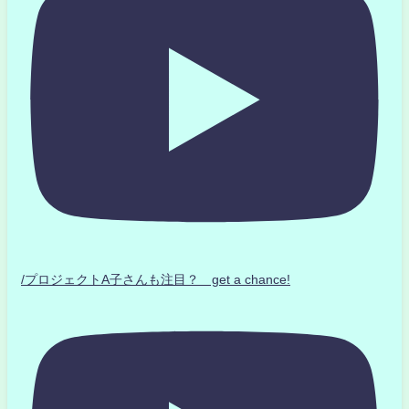
/プロジェクトA子さんも注目？ get a chance!