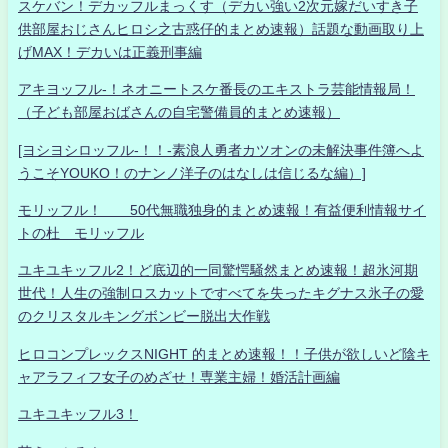
スケバン！デカッフルまっくす（デカい強い2次元嫁だいすき子
供部屋おじさんヒロシ之古惑仔的まとめ速報）話題な動画取り上
げMAX！デカいは正義刑事編
アキヨッフル-！ネオニートスケ番長のエキストラ芸能情報局！
（子ども部屋おばさんの自宅警備員的まとめ速報）
[ヨシヨシロッフル-！！-素浪人勇者カツオンの未解決事件簿へよ
うこそYOUKO！のナンノ洋子のはなしは信じるな編）]
モリッフル！ 50代無職独身的まとめ速報！有益便利情報サイ
トの杜 モリッフル
ユキユキッフル2！ど底辺的一同驚愕騒然まとめ速報！超氷河期
世代！人生の強制ロスカットですべてを失ったキグナス氷子の愛
のクリスタルキングボンビー脱出大作戦
ヒロコンプレックスNIGHT 的まとめ速報！！子供が欲しいど陰キ
ャアラフィフ女子のめざせ！専業主婦！婚活計画編
ユキユキッフル3！