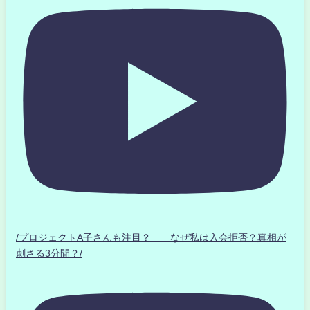
/プロジェクトA子さんも注目？ なぜ私は入会拒否？真相が
刺さる3分間？/