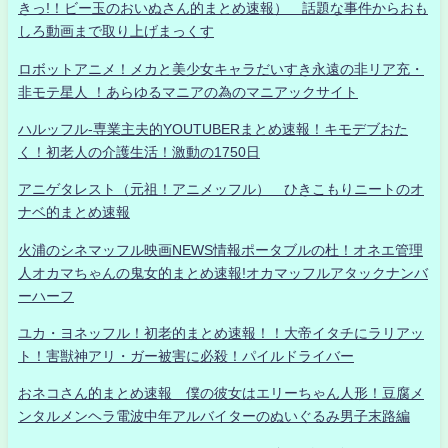
きっ!！ビー玉のおいぬさん的まとめ速報） 話題な事件からおも
しろ動画まで取り上げまっくす
ロボットアニメ！メカと美少女キャラだいすき永遠の非リア充・
非モテ星人 ！あらゆるマニアの為のマニアックサイト
ハルッフル-専業主夫的YOUTUBERまとめ速報！キモデブおた
く！初老人の介護生活！激動の1750日
アニゲタレスト（元祖！アニメッフル） ひきこもりニートのオ
ナベ的まとめ速報
火浦のシネマッフル映画NEWS情報ポータブルの杜！オネエ管理
人オカマちゃんの鬼女的まとめ速報!オカマッフルアタックナンバ
ーハーフ
ユカ・ヨネッフル！初老的まとめ速報！！大帝イタチにラリアッ
ト！害獣神アリ・ガー被害に必殺！パイルドライバー
おネコさん的まとめ速報 僕の彼女はエリーちゃん人形！豆腐メ
ンタルメンヘラ電波中年アルバイターのぬいぐるみ男子末路編