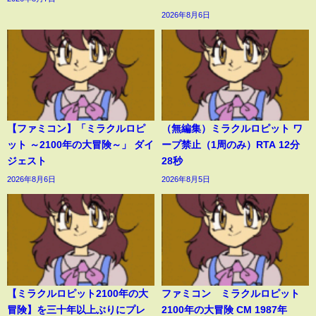
2026年8月6日
【ファミコン】「ミラクルロピ
（無編集）ミラクルロピット ワ
ット ～2100年の大冒険～」 ダイ
ープ禁止（1周のみ）RTA 12分
ジェスト
28秒
2026年8月6日
2026年8月5日
【ミラクルロピット2100年の大
ファミコン ミラクルロピット
冒険】を三十年以上ぶりにプレ
2100年の大冒険 CM 1987年