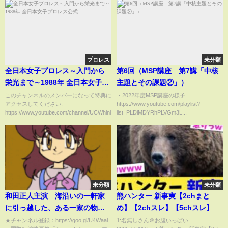
プロレス
未分類
全日本女子プロレス～入門から
第6回（MSP講座 第7講「中核
栄光まで～1988年 全日本女子プ
主題とその課題②」）
ロレス公式
このチャンネルのメンバーになって特典に
・2022年度MSP講座の様子
アクセスしてください:
https://www.youtube.com/playlist?
https://www.youtube.com/channel/UCWhlnl...
list=PLDiMDYRhPLVGm3L...
未分類
未分類
和田正人主演 海沿いの一軒家
熊ハンター 新事実【2chまと
に引っ越した、ある一家の物
め】【2chスレ】【5chスレ】
語 ショートフィルム『俺の
★チャンネル登録：https://goo.gl/U4Waal
1:名無しさん＠お腹いっぱい