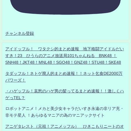
チャンネル登録
アイドッフル！ ワタクシ的まとめ速報 地下格闘アイドルだい
すき！23 ひうらのアニメ放送局101ちゃんねる BNK48 ！
SNH48！JKT48！MNL48！SGO48！GNZ48！STU48！SKE48
タダッフル！ネトゲ廃人的まとめ速報！！ネット乞食DE2000万
パワーズ！
・ハゲッフル！哀愁のハゲ男の髪ってるまとめ速報！！激しくハ
ゲっTEL？
ロボットアニメ！メカと美少女キャラだいすき永遠の非リア充・
非モテ星人 ！あらゆるマニアの為のマニアックサイト
アニゲタレスト（元祖！アニメッフル） ひきこもりニートのオ