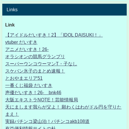
Links
Link
【アイドルだいすき！2】「IDOL DAISUKI！」
vtuber だいすき
アニメだいすき！26-
オラシオンの競馬グランプリ
スーパーウンコウーマンT・子なし
スケバン氷子のまとめ速報！
とおやまエリア51
一番くじ福袋 だいすき
声優だいすき！26- bnk46
大阪エキストラNOTE！芸能情報局
天にまします我らが父よ！ 願わくはわがドル円を守りた
まえ！
実録パチンコ梁山泊！パチンコakb108道
有益便利情報サイトの杜