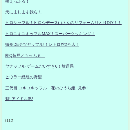
萌えっふる！
天にまします我ら！
ヒロシッフル！ヒロシデース山さんのリフォームひとりDIY！！
ヒロユキユキッフルMAX！スーパークッキング！
徹夜DEテツヤッフル!！レトロ館2号店！
剛Q超児ともっふる！
ヤナッフル ゲームだいすき6！放送局
ヒウラー総統の野望
三代目 ユキユキッフル 花のひうら組! 見参！
魁!!アイドル塾!
t112