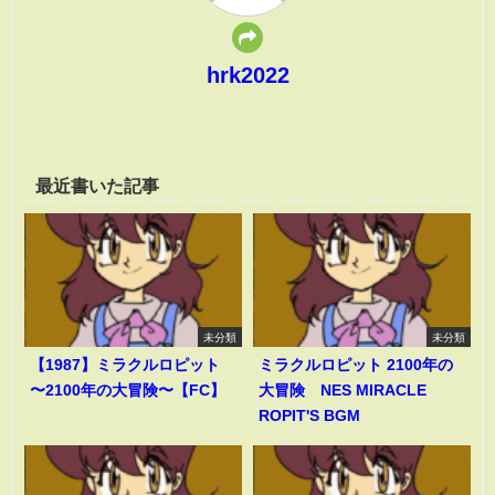
hrk2022
最近書いた記事
未分類
未分類
【1987】ミラクルロピット
ミラクルロピット 2100年の
〜2100年の大冒険〜【FC】
大冒険 NES MIRACLE
ROPIT'S BGM