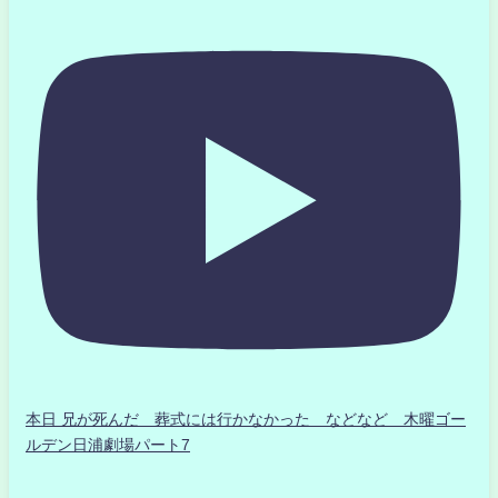
本日 兄が死んだ 葬式には行かなかった などなど 木曜ゴー
ルデン日浦劇場パート7