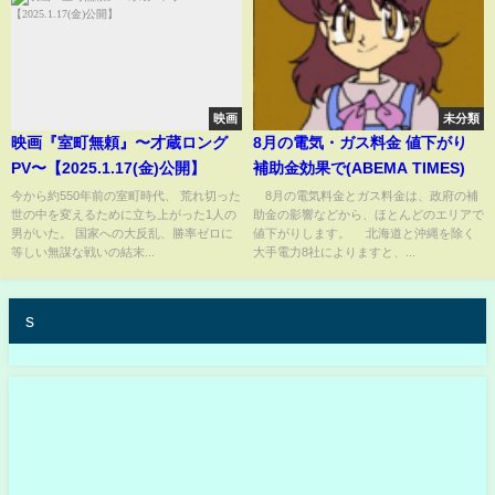
映画
未分類
映画『室町無頼』〜才蔵ロング
8月の電気・ガス料金 値下がり
PV〜【2025.1.17(金)公開】
補助金効果で(ABEMA TIMES)
今から約550年前の室町時代、 荒れ切った
8月の電気料金とガス料金は、政府の補
世の中を変えるために立ち上がった1人の
助金の影響などから、ほとんどのエリアで
男がいた。 国家への大反乱、勝率ゼロに
値下がりします。 北海道と沖縄を除く
等しい無謀な戦いの結末...
大手電力8社によりますと、...
s