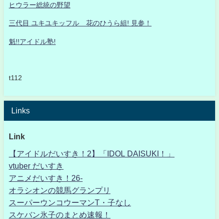
ヒウラー総統の野望
三代目 ユキユキッフル 花のひうら組! 見参！
魁!!アイドル塾!
t112
Links
Link
【アイドルだいすき！2】「IDOL DAISUKI！」
vtuber だいすき
アニメだいすき！26-
オラシオンの競馬グランプリ
スーパーウンコウーマンT・子なし
スケバン氷子のまとめ速報！