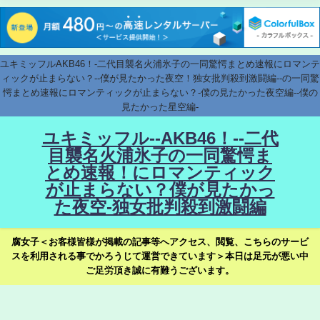
ユキミッフルAKB46！-二代目襲名火浦氷子の一同驚愕まとめ速報にロマンテ
ィックが止まらない？--僕が見たかった夜空！独女批判殺到激闘編--の一同驚
愕まとめ速報にロマンティックが止まらない？-僕の見たかった夜空編--僕の
見たかった星空編-
ユキミッフル--AKB46！--二代
目襲名火浦氷子の一同驚愕ま
とめ速報！にロマンティック
が止まらない？僕が見たかっ
た夜空-独女批判殺到激闘編
腐女子＜お客様皆様が掲載の記事等へアクセス、閲覧、こちらのサービ
スを利用される事でかろうじて運営できています＞本日は足元が悪い中
ご足労頂き誠に有難うございます。