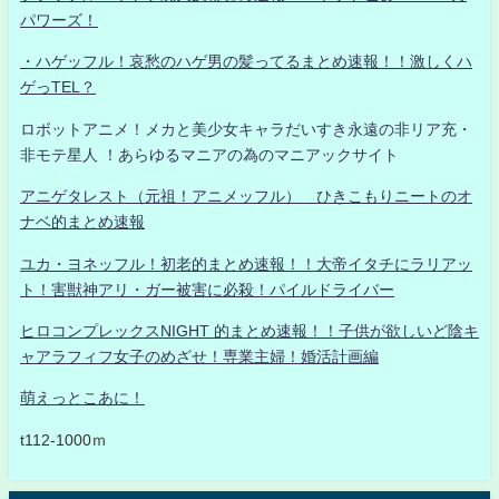
パワーズ！
・ハゲッフル！哀愁のハゲ男の髪ってるまとめ速報！！激しくハ
ゲっTEL？
ロボットアニメ！メカと美少女キャラだいすき永遠の非リア充・
非モテ星人 ！あらゆるマニアの為のマニアックサイト
アニゲタレスト（元祖！アニメッフル） ひきこもりニートのオ
ナベ的まとめ速報
ユカ・ヨネッフル！初老的まとめ速報！！大帝イタチにラリアッ
ト！害獣神アリ・ガー被害に必殺！パイルドライバー
ヒロコンプレックスNIGHT 的まとめ速報！！子供が欲しいど陰キ
ャアラフィフ女子のめざせ！専業主婦！婚活計画編
萌えっとこあに！
t112-1000ｍ