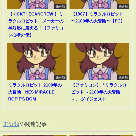
未分類
未分類
【KICKTHECANCREW 】ミ
【1987】ミラクルロピット
ラクルロピット メーカーの
〜2100年の大冒険〜【FC】
神対応に震える！【ファミコ
ン心拳外伝】
未分類
未分類
ミラクルロピット 2100年の
【ファミコン】「ミラクルロ
大冒険 NES MIRACLE
ピット ～2100年の大冒険
ROPIT'S BGM
～」 ダイジェスト
未分類
の関連記事