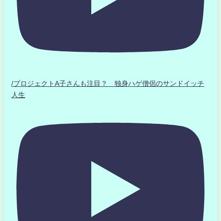
/プロジェクトA子さんも注目？ 独身ハゲ僧侶のサンドイッチ
人生