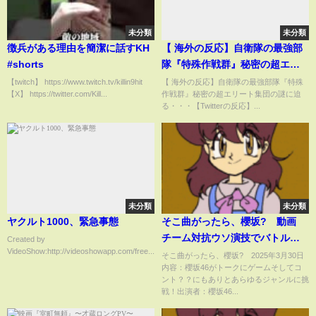
未分類
未分類
徴兵がある理由を簡潔に話すKH
【 海外の反応】自衛隊の最強部
#shorts
隊『特殊作戦群』秘密の超エリ
ート集団の謎に迫る・・・
【twitch】 https://www.twitch.tv/killin9hit
【 海外の反応】自衛隊の最強部隊『特殊
【X】 https://twitter.com/Kill...
作戦群』秘密の超エリート集団の謎に迫
【Twitterの反応】
る・・・【Twitterの反応】...
未分類
未分類
ヤクルト1000、緊急事態
そこ曲がったら、櫻坂? 動画
チーム対抗ウソ演技でバトル 3
Created by
VideoShow:http://videoshowapp.com/free...
月30日
そこ曲がったら、櫻坂? 2025年3月30日
内容：櫻坂46がトークにゲームそしてコ
ント？？にもありとあらゆるジャンルに挑
戦！出演者：櫻坂46...