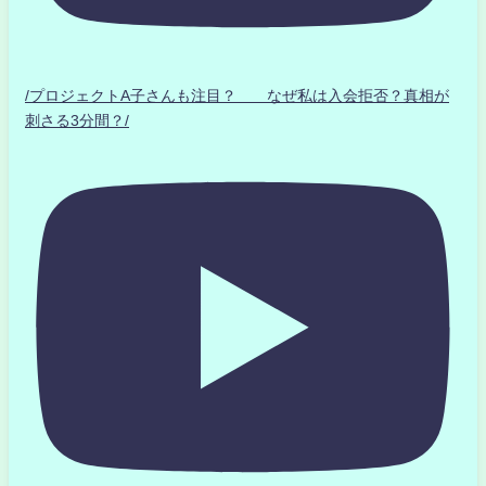
/プロジェクトA子さんも注目？ なぜ私は入会拒否？真相が
刺さる3分間？/