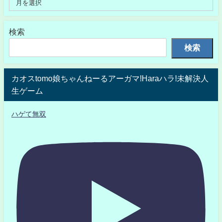
検索
検索
カオスtomo娘ちゃんねーるアーガマ!Haraハラ!未解決人
生ゲーム
ハゲて無双