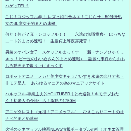
ハゲっTEL？
こじ！コジッフル@！-レズっ娘百合ネエ！こじらせ！50独身処
女のBL腐女子的まとめ速報-
何だ！何が？真・シロッフル！！ 永遠の無職童貞- ぼっちな
ニート的まとめ速報！一生童貞上等夜露死苦！
男装スケバン女子！スケッフルまっくす！（新・ナンノひゃくし
きっ!！ビー玉のおいぬさん的まとめ速報） 話題な事件からおも
しろ動画まで取り上げまっくす
ロボットアニメ！メカと美少女キャラだいすき永遠の非リア充・
非モテ星人 ！あらゆるマニアの為のマニアックサイト
ハルッフル-専業主夫的YOUTUBERまとめ速報！キモデブおた
く！初老人の介護生活！激動の1750日
アニゲタレスト（元祖！アニメッフル） ひきこもりニートのオ
ナベ的まとめ速報
火浦のシネマッフル映画NEWS情報ポータブルの杜！オネエ管理