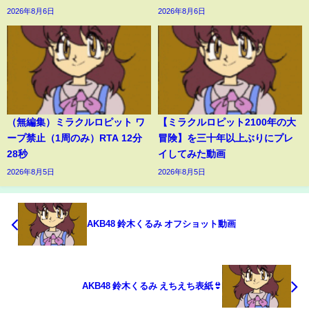
2026年8月6日
2026年8月6日
（無編集）ミラクルロピット ワ
【ミラクルロピット2100年の大
ープ禁止（1周のみ）RTA 12分
冒険】を三十年以上ぶりにプレ
28秒
イしてみた動画
2026年8月5日
2026年8月5日
AKB48 鈴木くるみ オフショット動画
AKB48 鈴木くるみ えちえち表紙👙