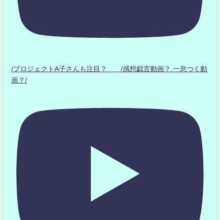
/プロジェクトA子さんも注目？ /感想戯言動画？.一息つく動
画？/