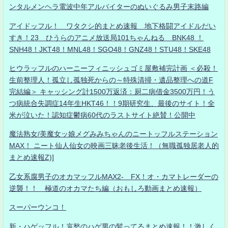
ンタルメンヘラ電波中年アルバイターのぬいぐるみ男子末路編
アイドッフル！ ワタクシ的まとめ速報 地下格闘アイドルだい
すき！23 ひうらのアニメ放送局101ちゃんねる BNK48 ！
SNH48！JKT48！MNL48！SGO48！GNZ48！STU48！SKE48
ヒウラッフルのハーニーフィニッシュゴミ屋敷補完計画 ＜必殺！
生前整理人！孤立し孤独死からの～特殊清掃・遺品整理への道F
完結編＞ キャッシング計1500万返済：厨二病借金3500万円！う
つ病統合失調症14年生HKT46！！9期研究生、最後のサイト！全
米が泣いた！認知症鬱病60代のラストサイト絶賛！公開中
魔法熟女/美魔女ッ娘メグみみちゃんのニートッフルステーション
MAX！ ニート仙人仙女の映画三昧老後生活！（無職孤独居老人的
まとめ速報Z)]
乙女系腐男子のオカマッフルMAX2- FX！オ・カマトレーダーの
逆襲！！ 極道のオカマたち編（おもしろ動画まとめ速報）
スーパーウンコ！
新・ハゲッフル！哀愁のハゲ男の髪ってるまとめ速報！！激しく