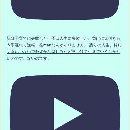
親は子育てに失敗した」子は人生に失敗した。負けに気付きも
う手遅れで逆転一発manなんかありません、 残りの人生、貧し
く食いつないでわずかな楽しみなど見つけて生きていくしかな
いのです。ないのです。