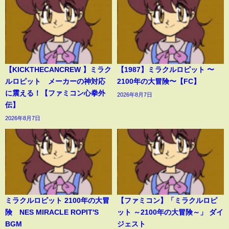
【KICKTHECANCREW 】ミラク
【1987】ミラクルロピット 〜
ルロピット メーカーの神対応
2100年の大冒険〜【FC】
に震える！【ファミコン心拳外
2026年8月7日
伝】
2026年8月7日
ミラクルロピット 2100年の大冒
【ファミコン】「ミラクルロピ
険 NES MIRACLE ROPIT'S
ット ～2100年の大冒険～」 ダイ
BGM
ジェスト