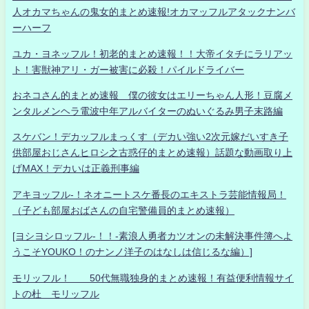
人オカマちゃんの鬼女的まとめ速報!オカマッフルアタックナンバ
ーハーフ
ユカ・ヨネッフル！初老的まとめ速報！！大帝イタチにラリアッ
ト！害獣神アリ・ガー被害に必殺！パイルドライバー
おネコさん的まとめ速報 僕の彼女はエリーちゃん人形！豆腐メ
ンタルメンヘラ電波中年アルバイターのぬいぐるみ男子末路編
スケバン！デカッフルまっくす（デカい強い2次元嫁だいすき子
供部屋おじさんヒロシ之古惑仔的まとめ速報）話題な動画取り上
げMAX！デカいは正義刑事編
アキヨッフル-！ネオニートスケ番長のエキストラ芸能情報局！
（子ども部屋おばさんの自宅警備員的まとめ速報）
[ヨシヨシロッフル-！！-素浪人勇者カツオンの未解決事件簿へよ
うこそYOUKO！のナンノ洋子のはなしは信じるな編）]
モリッフル！ 50代無職独身的まとめ速報！有益便利情報サイ
トの杜 モリッフル