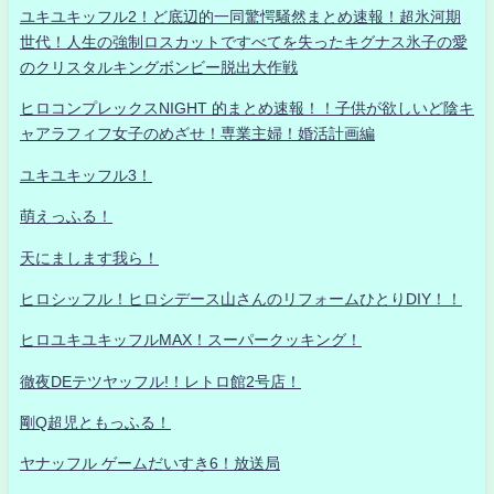
ユキユキッフル2！ど底辺的一同驚愕騒然まとめ速報！超氷河期
世代！人生の強制ロスカットですべてを失ったキグナス氷子の愛
のクリスタルキングボンビー脱出大作戦
ヒロコンプレックスNIGHT 的まとめ速報！！子供が欲しいど陰キ
ャアラフィフ女子のめざせ！専業主婦！婚活計画編
ユキユキッフル3！
萌えっふる！
天にまします我ら！
ヒロシッフル！ヒロシデース山さんのリフォームひとりDIY！！
ヒロユキユキッフルMAX！スーパークッキング！
徹夜DEテツヤッフル!！レトロ館2号店！
剛Q超児ともっふる！
ヤナッフル ゲームだいすき6！放送局