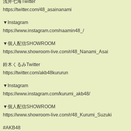
浅井七海Twitter
https://twitter.com/48_asainanami
▼Instagram
https://www.instagram.com/naamin48_/
▼個人配信SHOWROOM
https://www.showroom-live.com/r/48_Nanami_Asai
鈴木くるみTwitter
https://twitter.com/akb48kururun
▼Instagram
https://www.instagram.com/kurumi_akb48/
▼個人配信SHOWROOM
https://www.showroom-live.com/r/48_Kurumi_Suzuki
#AKB48