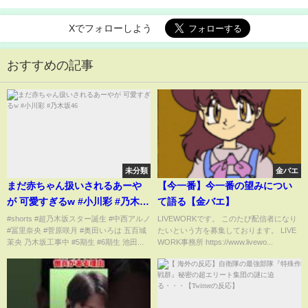
Xでフォローしよう
おすすめの記事
未分類
金バエ
まだ赤ちゃん扱いされるあーや
【今一番】今一番の望みについ
が 可愛すぎるw #小川彩 #乃木坂
て語る【金バエ】
46
#shorts #超乃木坂スター誕生 #中西アルノ
LIVEWORKです。 このたび配信者になり
#冨里奈央 #菅原咲月 #奥田いろは 五百城
たいという方を募集しております。 LIVE
茉央 乃木坂工事中 #5期生 #6期生 池田...
WORK事務所 https://www.livewo...