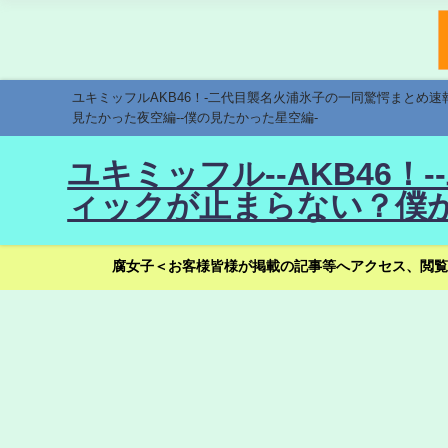
ユキミッフルAKB46！-二代目襲名火浦氷子の一同驚愕まとめ
見たかった夜空編--僕の見たかった星空編-
ユキミッフル--AKB46
ィックが止まらない？僕が
腐女子＜お客様皆様が掲載の記事等へアクセス、閲覧