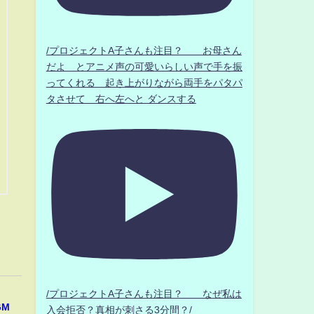
/プロジェクトA子さんも注目？ お母さん
だよ とアニメ声の可愛いらしい声で手を振
ってくれる 起き上がりながら両手をパタパ
タさせて 右へ左へと ダンスする
/プロジェクトA子さんも注目？ なぜ私は
GM
入会拒否？真相が刺さる3分間？/