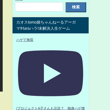
検索
カオスtomo娘ちゃんねーるアーガ
マ!Haraハラ!未解決人生ゲーム
ハゲて無双
。
/プロジェクトA子さんも注目？ 独身ハゲ僧