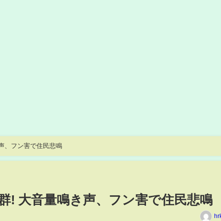
き声、フン害で住民悲鳴
群! 大音量鳴き声、フン害で住民悲鳴
hr