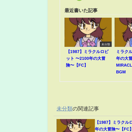
最近書いた記事
未分類
【1987】ミラクルロピ
ミラクル
ット 〜2100年の大冒
年の大冒
険〜【FC】
MIRACL
BGM
未分類
の関連記事
【1987】ミラクルロ
年の大冒険〜【FC