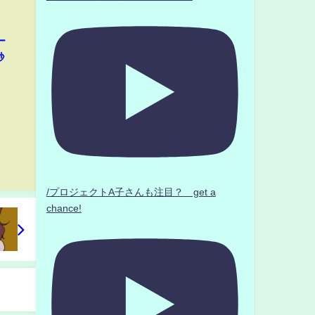
ー
秒
/プロジェクトA子さんも注目？ get a
chance!