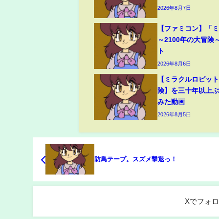
2026年8月7日
【ファミコン】「
～2100年の大冒険
ト
2026年8月6日
【ミラクルロピット
険】を三十年以上
みた動画
2026年8月5日
防鳥テープ。スズメ撃退っ！
Xでフォ