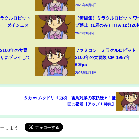
2026年8月6日
ミラクルロピット
（無編集）ミラクルロピット ワ
～」 ダイジェス
プ禁止（1周のみ）RTA 12分28
2026年8月5日
2100年の大冒
ファミコン ミラクルロピット
ぶりにプレイして
2100年の大冒険 CM 1987年
60fps
2026年8月4日
タカ vs ムクドリ １万羽 害鳥対策の依頼続々！鷹
匠に密着【アップ！特集】
ローしよう