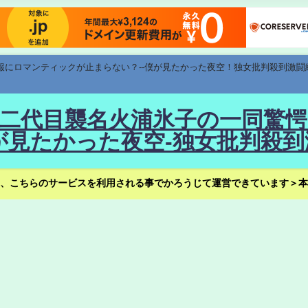
速報にロマンティックが止まらない？--僕が見たかった夜空！独女批判殺到激闘
！--二代目襲名火浦氷子の一同
見たかった夜空-独女批判殺到
、こちらのサービスを利用される事でかろうじて運営できています＞本