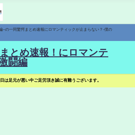
編--の一同驚愕まとめ速報にロマンティックが止まらない？-僕の
驚愕まとめ速報！にロマンテ
激闘編
日は足元が悪い中ご足労頂き誠に有難うございます。