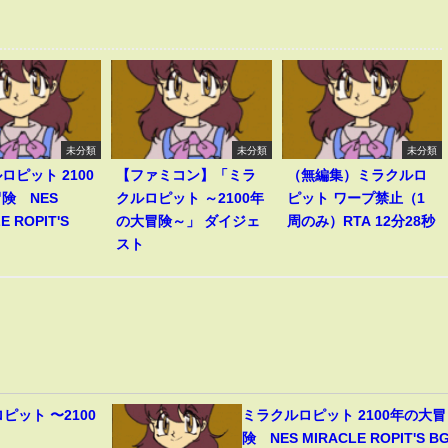
未分類
未分類
未分類
ロピット 2100
【ファミコン】「ミラ
（無編集）ミラクルロ
険 NES
クルロピット ～2100年
ピット ワープ禁止（1
E ROPIT'S
の大冒険～」 ダイジェ
周のみ）RTA 12分28秒
スト
ピット 〜2100
ミラクルロピット 2100年の大冒
】
険 NES MIRACLE ROPIT'S B