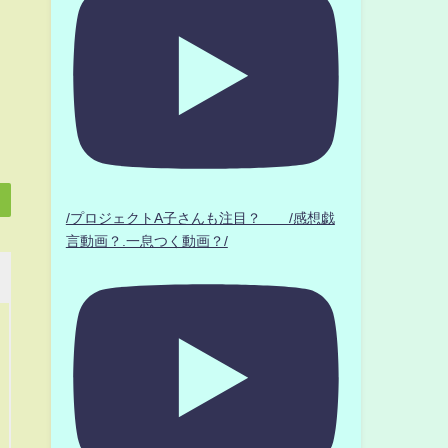
/プロジェクトA子さんも注目？ /感想戯
言動画？.一息つく動画？/