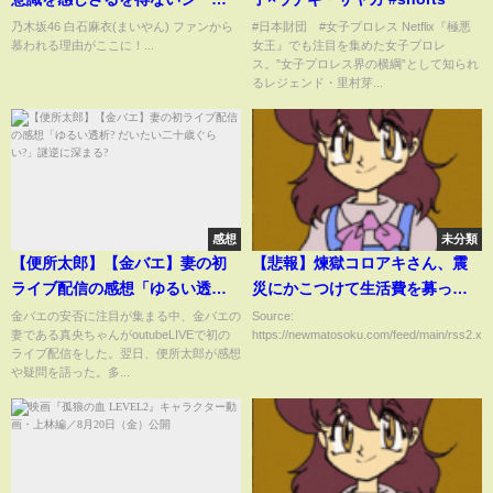
(ズッキュンとまいやんビーム有
乃木坂46 白石麻衣(まいやん) ファンから
#日本財団 #女子プロレス Netflix『極悪
慕われる理由がここに！...
女王』でも注目を集めた女子プロレ
り)
ス。”女子プロレス界の横綱”として知られ
るレジェンド・里村芽...
感想
未分類
【便所太郎】【金バエ】妻の初
【悲報】煉獄コロアキさん、震
ライブ配信の感想「ゆるい透析?
災にかこつけて生活費を募って
だいたい二十歳ぐらい?」謎逆に
しまう
金バエの安否に注目が集まる中、金バエの
Source:
妻である真央ちゃんがoutubeLIVEで初の
https://newmatosoku.com/feed/main/rss2.xml.
深まる?
ライブ配信をした。翌日、便所太郎が感想
や疑問を語った。多...