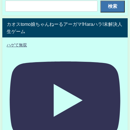
検索
カオスtomo娘ちゃんねーるアーガマ!Haraハラ!未解決人
生ゲーム
ハゲて無双