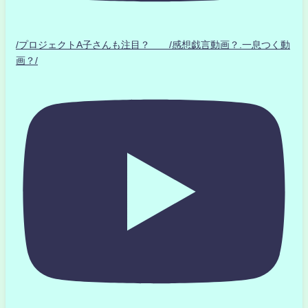
/プロジェクトA子さんも注目？ /感想戯言動画？.一息つく動
画？/