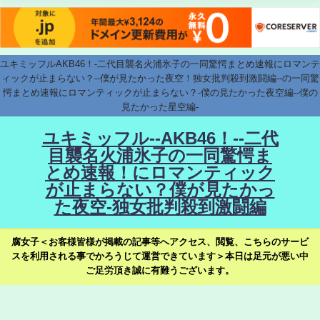
ユキミッフルAKB46！-二代目襲名火浦氷子の一同驚愕まとめ速報にロマンテ
ィックが止まらない？--僕が見たかった夜空！独女批判殺到激闘編--の一同驚
愕まとめ速報にロマンティックが止まらない？-僕の見たかった夜空編--僕の
見たかった星空編-
ユキミッフル--AKB46！--二代
目襲名火浦氷子の一同驚愕ま
とめ速報！にロマンティック
が止まらない？僕が見たかっ
た夜空-独女批判殺到激闘編
腐女子＜お客様皆様が掲載の記事等へアクセス、閲覧、こちらのサービ
スを利用される事でかろうじて運営できています＞本日は足元が悪い中
ご足労頂き誠に有難うございます。