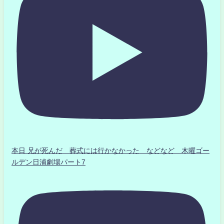
本日 兄が死んだ 葬式には行かなかった などなど 木曜ゴー
ルデン日浦劇場パート7