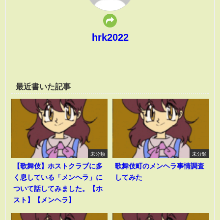
hrk2022
最近書いた記事
未分類
未分類
【歌舞伎】ホストクラブに多
歌舞伎町のメンヘラ事情調査
く息している「メンヘラ」に
してみた
ついて話してみました。【ホ
スト】【メンヘラ】