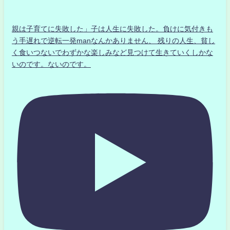
親は子育てに失敗した」子は人生に失敗した。負けに気付きも
う手遅れで逆転一発manなんかありません、 残りの人生、貧し
く食いつないでわずかな楽しみなど見つけて生きていくしかな
いのです。ないのです。