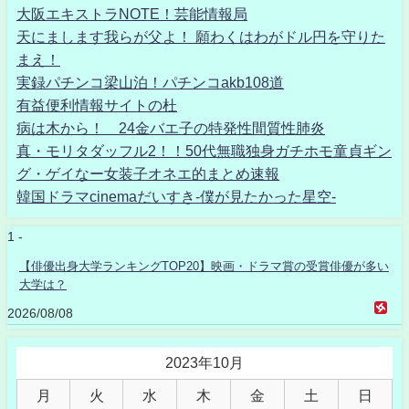
大阪エキストラNOTE！芸能情報局
天にまします我らが父よ！ 願わくはわがドル円を守りた
まえ！
実録パチンコ梁山泊！パチンコakb108道
有益便利情報サイトの杜
病は木から！ 24金バエ子の特発性間質性肺炎
真・モリタダッフル2！！50代無職独身ガチホモ童貞ギン
グ・ゲイなー女装子オネエ的まとめ速報
韓国ドラマcinemaだいすき-僕が見たかった星空-
1 -
【俳優出身大学ランキングTOP20】映画・ドラマ賞の受賞俳優が多い
大学は？
2026/08/08
2023年10月
月
火
水
木
金
土
日