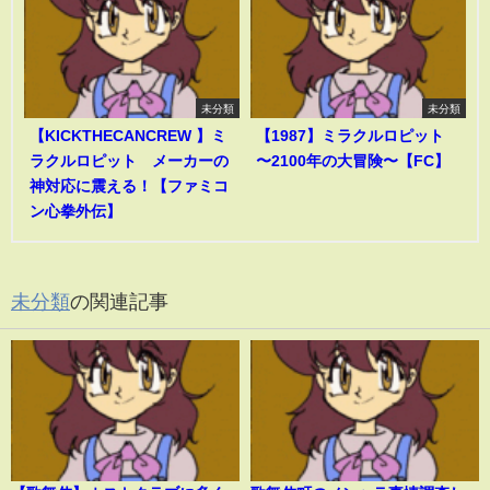
未分類
未分類
【KICKTHECANCREW 】ミ
【1987】ミラクルロピット
ラクルロピット メーカーの
〜2100年の大冒険〜【FC】
神対応に震える！【ファミコ
ン心拳外伝】
未分類
の関連記事