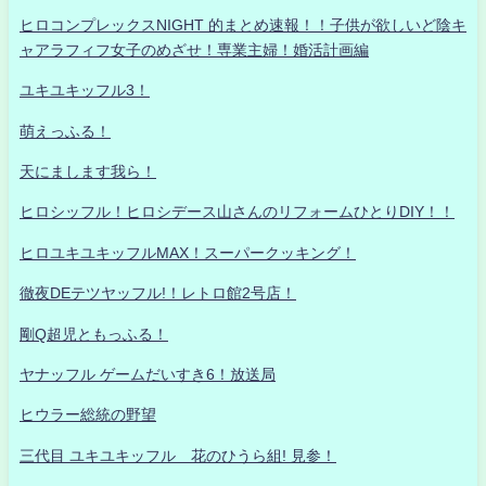
ヒロコンプレックスNIGHT 的まとめ速報！！子供が欲しいど陰キ
ャアラフィフ女子のめざせ！専業主婦！婚活計画編
ユキユキッフル3！
萌えっふる！
天にまします我ら！
ヒロシッフル！ヒロシデース山さんのリフォームひとりDIY！！
ヒロユキユキッフルMAX！スーパークッキング！
徹夜DEテツヤッフル!！レトロ館2号店！
剛Q超児ともっふる！
ヤナッフル ゲームだいすき6！放送局
ヒウラー総統の野望
三代目 ユキユキッフル 花のひうら組! 見参！