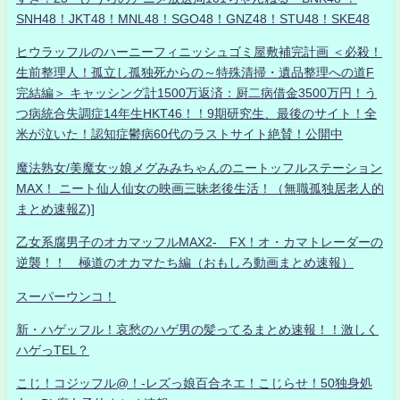
SNH48！JKT48！MNL48！SGO48！GNZ48！STU48！SKE48
ヒウラッフルのハーニーフィニッシュゴミ屋敷補完計画 ＜必殺！
生前整理人！孤立し孤独死からの～特殊清掃・遺品整理への道F
完結編＞ キャッシング計1500万返済：厨二病借金3500万円！う
つ病統合失調症14年生HKT46！！9期研究生、最後のサイト！全
米が泣いた！認知症鬱病60代のラストサイト絶賛！公開中
魔法熟女/美魔女ッ娘メグみみちゃんのニートッフルステーション
MAX！ ニート仙人仙女の映画三昧老後生活！（無職孤独居老人的
まとめ速報Z)]
乙女系腐男子のオカマッフルMAX2- FX！オ・カマトレーダーの
逆襲！！ 極道のオカマたち編（おもしろ動画まとめ速報）
スーパーウンコ！
新・ハゲッフル！哀愁のハゲ男の髪ってるまとめ速報！！激しく
ハゲっTEL？
こじ！コジッフル@！-レズっ娘百合ネエ！こじらせ！50独身処