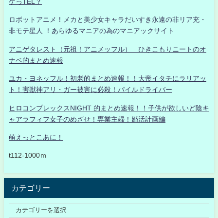
ゲっTEL？
ロボットアニメ！メカと美少女キャラだいすき永遠の非リア充・
非モテ星人 ！あらゆるマニアの為のマニアックサイト
アニゲタレスト（元祖！アニメッフル） ひきこもりニートのオ
ナベ的まとめ速報
ユカ・ヨネッフル！初老的まとめ速報！！大帝イタチにラリアッ
ト！害獣神アリ・ガー被害に必殺！パイルドライバー
ヒロコンプレックスNIGHT 的まとめ速報！！子供が欲しいど陰キ
ャアラフィフ女子のめざせ！専業主婦！婚活計画編
萌えっとこあに！
t112-1000ｍ
カテゴリー