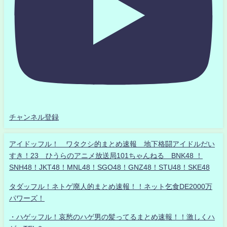
チャンネル登録
アイドッフル！ ワタクシ的まとめ速報 地下格闘アイドルだい
すき！23 ひうらのアニメ放送局101ちゃんねる BNK48 ！
SNH48！JKT48！MNL48！SGO48！GNZ48！STU48！SKE48
タダッフル！ネトゲ廃人的まとめ速報！！ネット乞食DE2000万
パワーズ！
・ハゲッフル！哀愁のハゲ男の髪ってるまとめ速報！！激しくハ