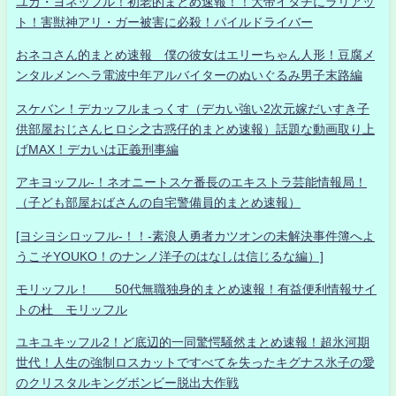
ユカ・ヨネッフル！初老的まとめ速報！！大帝イタチにラリアッ
ト！害獣神アリ・ガー被害に必殺！パイルドライバー
おネコさん的まとめ速報 僕の彼女はエリーちゃん人形！豆腐メ
ンタルメンヘラ電波中年アルバイターのぬいぐるみ男子末路編
スケバン！デカッフルまっくす（デカい強い2次元嫁だいすき子
供部屋おじさんヒロシ之古惑仔的まとめ速報）話題な動画取り上
げMAX！デカいは正義刑事編
アキヨッフル-！ネオニートスケ番長のエキストラ芸能情報局！
（子ども部屋おばさんの自宅警備員的まとめ速報）
[ヨシヨシロッフル-！！-素浪人勇者カツオンの未解決事件簿へよ
うこそYOUKO！のナンノ洋子のはなしは信じるな編）]
モリッフル！ 50代無職独身的まとめ速報！有益便利情報サイ
トの杜 モリッフル
ユキユキッフル2！ど底辺的一同驚愕騒然まとめ速報！超氷河期
世代！人生の強制ロスカットですべてを失ったキグナス氷子の愛
のクリスタルキングボンビー脱出大作戦