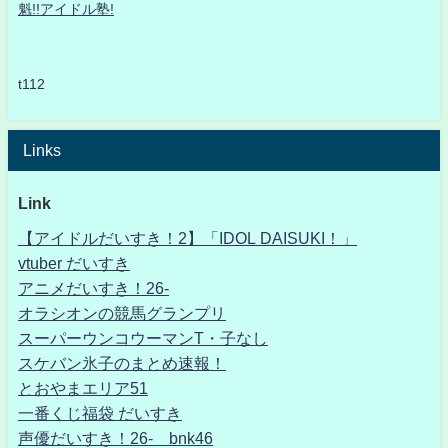
魁!!アイドル塾!
t112
Links
Link
【アイドルだいすき！2】「IDOL DAISUKI！」
vtuber だいすき
アニメだいすき！26-
オラシオンの競馬グランプリ
スーパーウンコウーマンT・子なし
スケバン氷子のまとめ速報！
とおやまエリア51
一番くじ福袋 だいすき
声優だいすき！26- bnk46