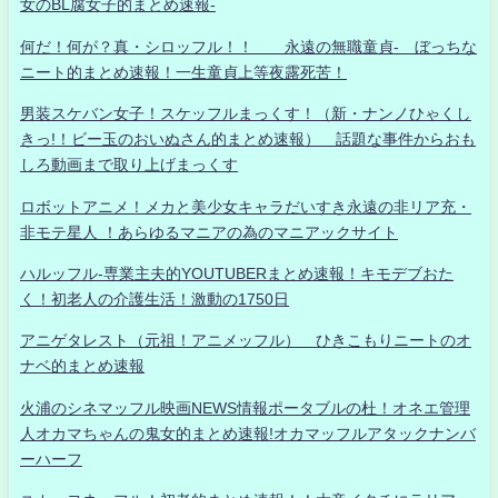
女のBL腐女子的まとめ速報-
何だ！何が？真・シロッフル！！ 永遠の無職童貞- ぼっちな
ニート的まとめ速報！一生童貞上等夜露死苦！
男装スケバン女子！スケッフルまっくす！（新・ナンノひゃくし
きっ!！ビー玉のおいぬさん的まとめ速報） 話題な事件からおも
しろ動画まで取り上げまっくす
ロボットアニメ！メカと美少女キャラだいすき永遠の非リア充・
非モテ星人 ！あらゆるマニアの為のマニアックサイト
ハルッフル-専業主夫的YOUTUBERまとめ速報！キモデブおた
く！初老人の介護生活！激動の1750日
アニゲタレスト（元祖！アニメッフル） ひきこもりニートのオ
ナベ的まとめ速報
火浦のシネマッフル映画NEWS情報ポータブルの杜！オネエ管理
人オカマちゃんの鬼女的まとめ速報!オカマッフルアタックナンバ
ーハーフ