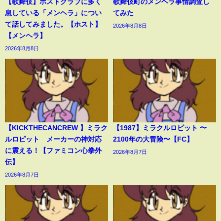
【歌舞伎】ホストクラブに多く
歌舞伎町のメンヘラ事情調査し
息している「メンヘラ」につい
てみた
て話してみました。【ホスト】
2026年8月8日
【メンヘラ】
2026年8月8日
【KICKTHECANCREW 】ミラク
【1987】ミラクルロピット 〜
ルロピット メーカーの神対応
2100年の大冒険〜【FC】
に震える！【ファミコン心拳外
2026年8月7日
伝】
2026年8月7日