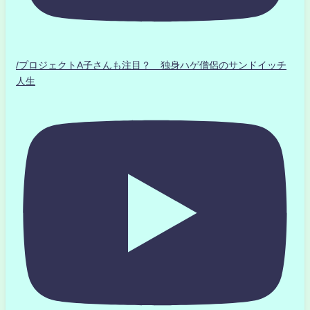
/プロジェクトA子さんも注目？ 独身ハゲ僧侶のサンドイッチ
人生