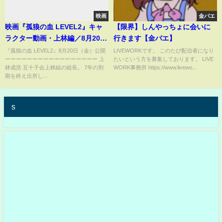
映画
金バエ
映画『孤狼の血 LEVEL2』キャ
【限界】しんやっちょに会いに
ラクター動画・上林編／8月20日
行きます【金バエ】
（金）公開
『孤狼の血 LEVEL2』8月20日（金）公開
LIVEWORKです。 このたび配信者になり
ーーーーーーーーーーーーーーーーー 上
たいという方を募集しております。 LIVE
林成浩 五十子会上林組の組長。 7年の刑
WORK事務所 https://www.livewo...
期を終え出所し...
s