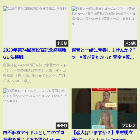
未分類
未分類
2023年第74回高松宮記念杯競輪
僕青と一緒に青春しませんか？?
G1 決勝戦
✨ #僕が見たかった青空 #僕青
#乃木坂46公式ライバル #制服の
優勝賞金￥4,590万円を賭け東西のベスト
...
メンバーでの決勝戦です！ 大阪・岸和田
パラシュート #僕青と一緒に青春
競輪場 【坂上忍の勝たせてあげたいTV】
しよう
日本TV MC 坂上...
未分類
プロレス
白石麻衣アイドルとしてのプロ
【恋人はいますか？】里村明衣
意識を感じざるを得ないシーン
子×ウナギ・サヤカ #shorts