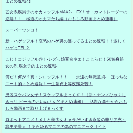
まとめ速報Z)]
乙女系腐男子のオカマッフルMAX2- FX！オ・カマトレーダーの
逆襲！！ 極道のオカマたち編（おもしろ動画まとめ速報）
スーパーウンコ！
新・ハゲッフル！哀愁のハゲ男の髪ってるまとめ速報！！激しく
ハゲっTEL？
こじ！コジッフル@！-レズっ娘百合ネエ！こじらせ！50独身処
女のBL腐女子的まとめ速報-
何だ！何が？真・シロッフル！！ 永遠の無職童貞- ぼっちな
ニート的まとめ速報！一生童貞上等夜露死苦！
男装スケバン女子！スケッフルまっくす！（新・ナンノひゃくし
きっ!！ビー玉のおいぬさん的まとめ速報） 話題な事件からおも
しろ動画まで取り上げまっくす
ロボットアニメ！メカと美少女キャラだいすき永遠の非リア充・
非モテ星人 ！あらゆるマニアの為のマニアックサイト