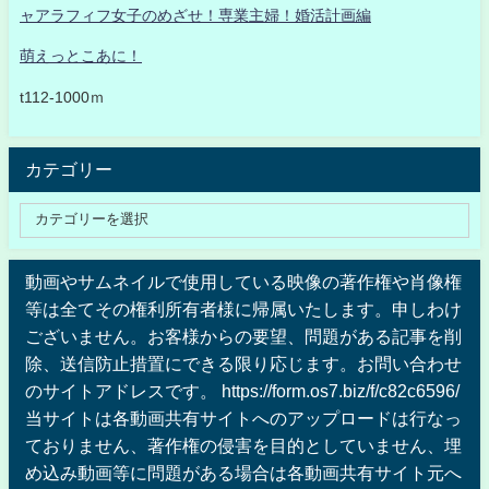
ャアラフィフ女子のめざせ！専業主婦！婚活計画編
萌えっとこあに！
t112-1000ｍ
カテゴリー
動画やサムネイルで使用している映像の著作権や肖像権
等は全てその権利所有者様に帰属いたします。申しわけ
ございません。お客様からの要望、問題がある記事を削
除、送信防止措置にできる限り応じます。お問い合わせ
のサイトアドレスです。 https://form.os7.biz/f/c82c6596/
当サイトは各動画共有サイトへのアップロードは行なっ
ておりません、著作権の侵害を目的としていません、埋
め込み動画等に問題がある場合は各動画共有サイト元へ