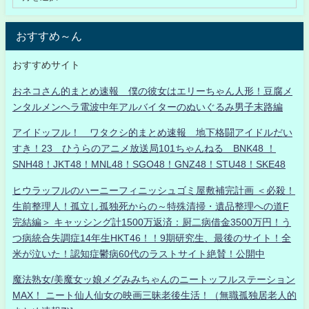
おすすめ～ん
おすすめサイト
おネコさん的まとめ速報 僕の彼女はエリーちゃん人形！豆腐メ
ンタルメンヘラ電波中年アルバイターのぬいぐるみ男子末路編
アイドッフル！ ワタクシ的まとめ速報 地下格闘アイドルだい
すき！23 ひうらのアニメ放送局101ちゃんねる BNK48 ！
SNH48！JKT48！MNL48！SGO48！GNZ48！STU48！SKE48
ヒウラッフルのハーニーフィニッシュゴミ屋敷補完計画 ＜必殺！
生前整理人！孤立し孤独死からの～特殊清掃・遺品整理への道F
完結編＞ キャッシング計1500万返済：厨二病借金3500万円！う
つ病統合失調症14年生HKT46！！9期研究生、最後のサイト！全
米が泣いた！認知症鬱病60代のラストサイト絶賛！公開中
魔法熟女/美魔女ッ娘メグみみちゃんのニートッフルステーション
MAX！ ニート仙人仙女の映画三昧老後生活！（無職孤独居老人的