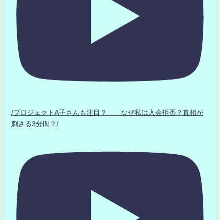
/プロジェクトA子さんも注目？ なぜ私は入会拒否？真相が
刺さる3分間？/