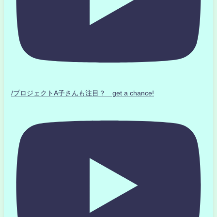
/プロジェクトA子さんも注目？ get a chance!