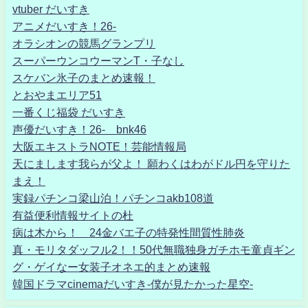
vtuber だいすき
アニメだいすき！26-
オラシオンの競馬グランプリ
スーパーウンコウーマンT・子なし
スケバン氷子のまとめ速報！
とおやまエリア51
一番くじ福袋 だいすき
声優だいすき！26- bnk46
大阪エキストラNOTE！芸能情報局
天にまします我らが父よ！ 願わくはわがドル円を守りた
まえ！
実録パチンコ梁山泊！パチンコakb108道
有益便利情報サイトの杜
病は木から！ 24金バエ子の特発性間質性肺炎
真・モリタダッフル2！！50代無職独身ガチホモ童貞ギン
グ・ゲイなー女装子オネエ的まとめ速報
韓国ドラマcinemaだいすき-僕が見たかった星空-