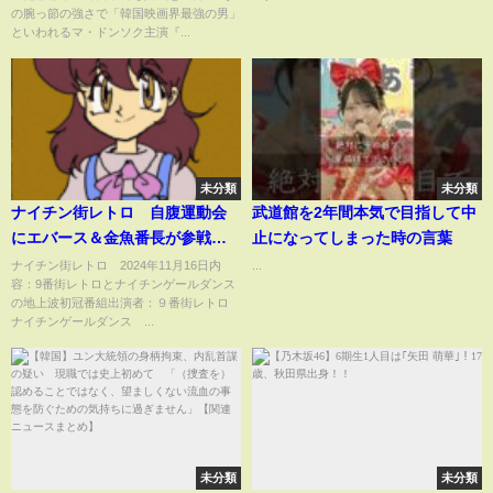
の腕っ節の強さで「韓国映画界最強の男」
といわれるマ・ドンソク主演『...
未分類
未分類
ナイチン街レトロ 自腹運動会
武道館を2年間本気で目指して中
にエバース＆金魚番長が参戦
止になってしまった時の言葉
11月16日
ナイチン街レトロ 2024年11月16日内
...
容：9番街レトロとナイチンゲールダンス
の地上波初冠番組出演者：９番街レトロ
ナイチンゲールダンス ...
未分類
未分類