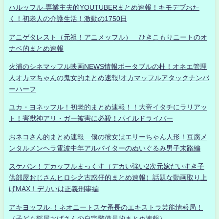
ハルッフル-専業主夫的YOUTUBERまとめ速報！キモデブおた
く！初老人の介護生活！激動の1750日
アニゲタレスト（元祖！アニメッフル） ひきこもりニートのオ
ナベ的まとめ速報
火浦のシネマッフル映画NEWS情報ポータブルの杜！オネエ管理
人オカマちゃんの鬼女的まとめ速報!オカマッフルアタックナンバ
ーハーフ
ユカ・ヨネッフル！初老的まとめ速報！！大帝イタチにラリアッ
ト！害獣神アリ・ガー被害に必殺！パイルドライバー
おネコさん的まとめ速報 僕の彼女はエリーちゃん人形！豆腐メ
ンタルメンヘラ電波中年アルバイターのぬいぐるみ男子末路編
スケバン！デカッフルまっくす（デカい強い2次元嫁だいすき子
供部屋おじさんヒロシ之古惑仔的まとめ速報）話題な動画取り上
げMAX！デカいは正義刑事編
アキヨッフル-！ネオニートスケ番長のエキストラ芸能情報局！
（子ども部屋おばさんの自宅警備員的まとめ速報）