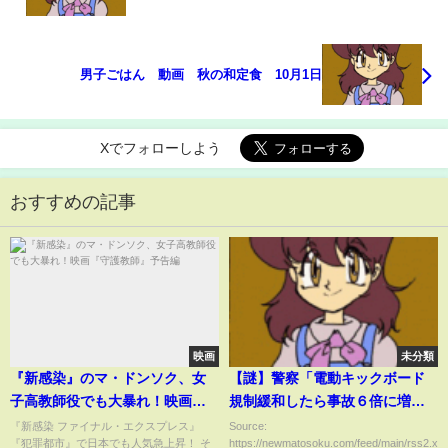
男子ごはん 動画 秋の和定食 10月1日
Xでフォローしよう
おすすめの記事
映画
未分類
『新感染』のマ・ドンソク、女
【謎】警察「電動キックボード
子高教師役でも大暴れ！映画
規制緩和したら事故６倍に増え
『守護教師』予告編
たんだけど…」
『新感染 ファイナル・エクスプレス』
Source:
『犯罪都市』で日本でも人気急上昇！ そ
https://newmatosoku.com/feed/main/rss2.xml.