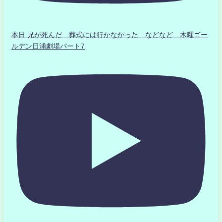
本日 兄が死んだ 葬式には行かなかった などなど 木曜ゴー
ルデン日浦劇場パート7