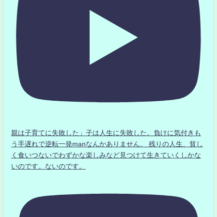
親は子育てに失敗した」子は人生に失敗した。負けに気付きも
う手遅れで逆転一発manなんかありません、 残りの人生、貧し
く食いつないでわずかな楽しみなど見つけて生きていくしかな
いのです。ないのです。