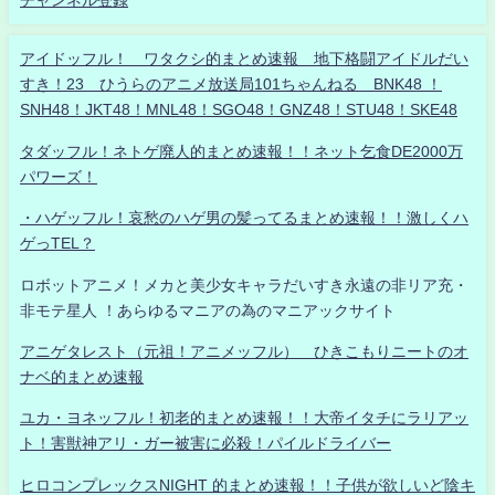
チャンネル登録
アイドッフル！ ワタクシ的まとめ速報 地下格闘アイドルだい
すき！23 ひうらのアニメ放送局101ちゃんねる BNK48 ！
SNH48！JKT48！MNL48！SGO48！GNZ48！STU48！SKE48
タダッフル！ネトゲ廃人的まとめ速報！！ネット乞食DE2000万
パワーズ！
・ハゲッフル！哀愁のハゲ男の髪ってるまとめ速報！！激しくハ
ゲっTEL？
ロボットアニメ！メカと美少女キャラだいすき永遠の非リア充・
非モテ星人 ！あらゆるマニアの為のマニアックサイト
アニゲタレスト（元祖！アニメッフル） ひきこもりニートのオ
ナベ的まとめ速報
ユカ・ヨネッフル！初老的まとめ速報！！大帝イタチにラリアッ
ト！害獣神アリ・ガー被害に必殺！パイルドライバー
ヒロコンプレックスNIGHT 的まとめ速報！！子供が欲しいど陰キ