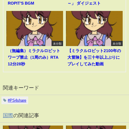
ROPIT'S BGM
～」 ダイジェスト
未分類
未分類
（無編集）ミラクルロピット
【ミラクルロピット2100年の
ワープ禁止（1周のみ）RTA
大冒険】を三十年以上ぶりに
12分28秒
プレイしてみた動画
関連キーワード
#PS4share
国際
の関連記事