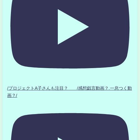
/プロジェクトA子さんも注目？ /感想戯言動画？.一息つく動
画？/