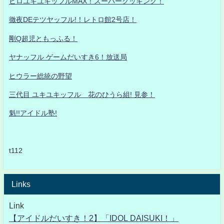
ヒロユキユキッフルMAX！スーパークッキング！
徹夜DEテツヤッフル!！レトロ館2号店！
剛Q超児ともっふる！
ヤナッフル ゲームだいすき6！放送局
ヒウラー総統の野望
三代目 ユキユキッフル 花のひうら組! 見参！
魁!!アイドル塾!
t112
Links
Link
【アイドルだいすき！2】「IDOL DAISUKI！」