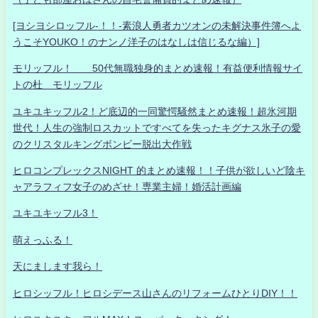
[ヨシヨシロッフル-！！-素浪人勇者カツオンの未解決事件簿へよ
うこそYOUKO！のナンノ洋子のはなしは信じるな編）]
モリッフル！ 50代無職独身的まとめ速報！有益便利情報サイ
トの杜 モリッフル
ユキユキッフル2！ど底辺的一同驚愕騒然まとめ速報！超氷河期
世代！人生の強制ロスカットですべてを失ったキグナス氷子の愛
のクリスタルキングボンビー脱出大作戦
ヒロコンプレックスNIGHT 的まとめ速報！！子供が欲しいど陰キ
ャアラフィフ女子のめざせ！専業主婦！婚活計画編
ユキユキッフル3！
萌えっふる！
天にまします我ら！
ヒロシッフル！ヒロシデース山さんのリフォームひとりDIY！！