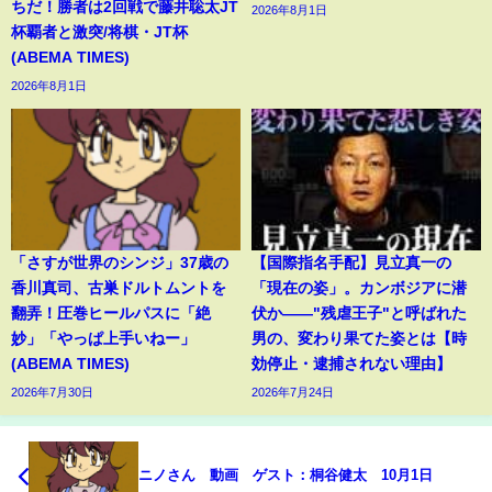
ちだ！勝者は2回戦で藤井聡太JT
2026年8月1日
杯覇者と激突/将棋・JT杯
(ABEMA TIMES)
2026年8月1日
「さすが世界のシンジ」37歳の
【国際指名手配】見立真一の
香川真司、古巣ドルトムントを
「現在の姿」。カンボジアに潜
翻弄！圧巻ヒールパスに「絶
伏か――"残虐王子"と呼ばれた
妙」「やっぱ上手いねー」
男の、変わり果てた姿とは【時
(ABEMA TIMES)
効停止・逮捕されない理由】
2026年7月30日
2026年7月24日
ニノさん 動画 ゲスト：桐谷健太 10月1日