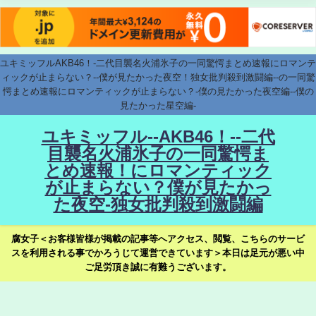
ユキミッフルAKB46！-二代目襲名火浦氷子の一同驚愕まとめ速報にロマンテ
ィックが止まらない？--僕が見たかった夜空！独女批判殺到激闘編--の一同驚
愕まとめ速報にロマンティックが止まらない？-僕の見たかった夜空編--僕の
見たかった星空編-
ユキミッフル--AKB46！--二代
目襲名火浦氷子の一同驚愕ま
とめ速報！にロマンティック
が止まらない？僕が見たかっ
た夜空-独女批判殺到激闘編
腐女子＜お客様皆様が掲載の記事等へアクセス、閲覧、こちらのサービ
スを利用される事でかろうじて運営できています＞本日は足元が悪い中
ご足労頂き誠に有難うございます。