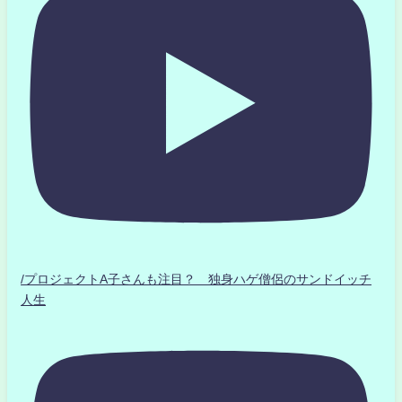
/プロジェクトA子さんも注目？ 独身ハゲ僧侶のサンドイッチ
人生