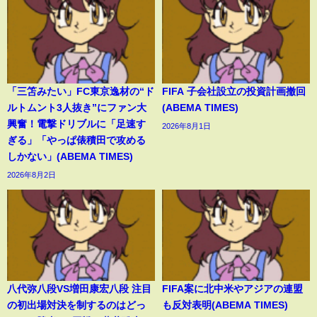
「三笘みたい」FC東京逸材の“ド
FIFA 子会社設立の投資計画撤回
ルトムント3人抜き”にファン大
(ABEMA TIMES)
興奮！電撃ドリブルに「足速す
2026年8月1日
ぎる」「やっぱ俵積田で攻める
しかない」(ABEMA TIMES)
2026年8月2日
八代弥八段VS増田康宏八段 注目
FIFA案に北中米やアジアの連盟
の初出場対決を制するのはどっ
も反対表明(ABEMA TIMES)