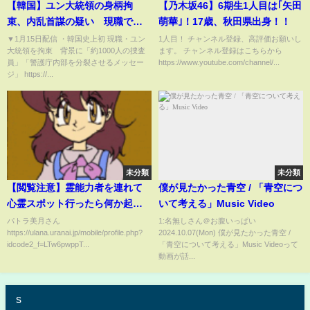
【韓国】ユン大統領の身柄拘
【乃木坂46】6期生1人目は｢矢田
束、内乱首謀の疑い 現職では
萌華｣！17歳、秋田県出身！！
史上初めて 「（捜査を）認め
▼1月15日配信 ・韓国史上初 現職・ユン
1人目！ チャンネル登録、高評価お願いし
大統領を拘束 背景に「約1000人の捜査
ます。 チャンネル登録はこちらから
ることではなく、望ましくない
員」「警護庁内部を分裂させるメッセー
https://www.youtube.com/channel/...
流血の事態を防ぐための気持ち
ジ」 https://...
に過ぎません」【関連ニュース
まとめ】
未分類
未分類
【閲覧注意】霊能力者を連れて
僕が見たかった青空 / 「青空につ
心霊スポット行ったら何か起き
いて考える」Music Video
る？
パトラ美月さん
1:名無しさん＠お腹いっぱい
https://ulana.uranai.jp/mobile/profile.php?
2024.10.07(Mon) 僕が見たかった青空 /
idcode2_f=LTw6pwppT...
「青空について考える」Music Videoって
動画が話...
s