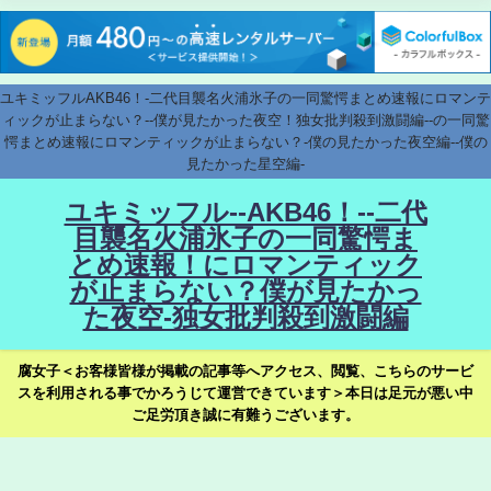
ユキミッフルAKB46！-二代目襲名火浦氷子の一同驚愕まとめ速報にロマンテ
ィックが止まらない？--僕が見たかった夜空！独女批判殺到激闘編--の一同驚
愕まとめ速報にロマンティックが止まらない？-僕の見たかった夜空編--僕の
見たかった星空編-
ユキミッフル--AKB46！--二代
目襲名火浦氷子の一同驚愕ま
とめ速報！にロマンティック
が止まらない？僕が見たかっ
た夜空-独女批判殺到激闘編
腐女子＜お客様皆様が掲載の記事等へアクセス、閲覧、こちらのサービ
スを利用される事でかろうじて運営できています＞本日は足元が悪い中
ご足労頂き誠に有難うございます。