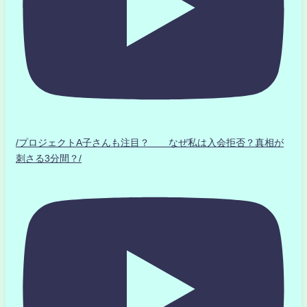
/プロジェクトA子さんも注目？ なぜ私は入会拒否？真相が
刺さる3分間？/