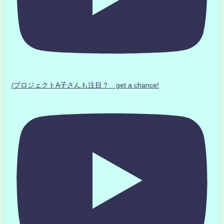
/プロジェクトA子さんも注目？ get a chance!