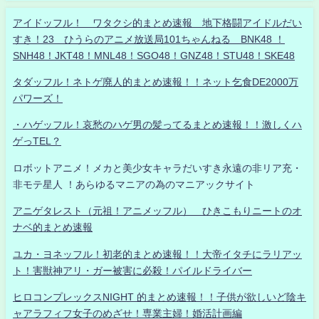
アイドッフル！ ワタクシ的まとめ速報 地下格闘アイドルだい
すき！23 ひうらのアニメ放送局101ちゃんねる BNK48 ！
SNH48！JKT48！MNL48！SGO48！GNZ48！STU48！SKE48
タダッフル！ネトゲ廃人的まとめ速報！！ネット乞食DE2000万
パワーズ！
・ハゲッフル！哀愁のハゲ男の髪ってるまとめ速報！！激しくハ
ゲっTEL？
ロボットアニメ！メカと美少女キャラだいすき永遠の非リア充・
非モテ星人 ！あらゆるマニアの為のマニアックサイト
アニゲタレスト（元祖！アニメッフル） ひきこもりニートのオ
ナベ的まとめ速報
ユカ・ヨネッフル！初老的まとめ速報！！大帝イタチにラリアッ
ト！害獣神アリ・ガー被害に必殺！パイルドライバー
ヒロコンプレックスNIGHT 的まとめ速報！！子供が欲しいど陰キ
ャアラフィフ女子のめざせ！専業主婦！婚活計画編