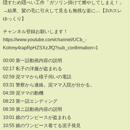
隠すため隠ぺい工作「ガソリン掛けて燃やしてしまえ！」
→結果、髪の毛に引火して見るも無残な姿に…【2chスレ
ゆっくり】
チャンネル登録お願いします！
https://www.youtube.com/channel/UCb_-
Kohmy4rapRpHZSXzJfQ?sub_confirmation=1
00:00 第一話動画内容の説明
02:17 私子の洋服が盗まれる
02:59 泥ママから様子伺いの電話
03:31 警察から連絡。泥ママ入院が分かる。
04:39 泥ママの動機
08:23 第一話エンディング
08:39 第ニ話動画内容の説明
10:01 娘のワンピースが盗まれる
10:55 娘のワンピース着てる泥子発見