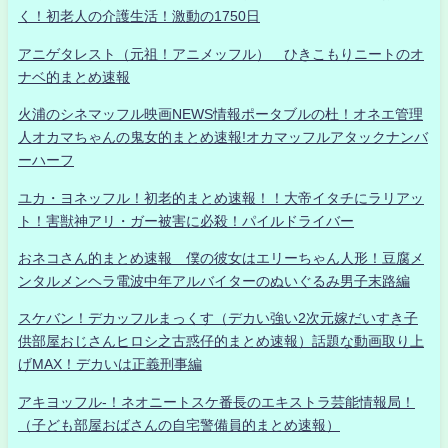
く！初老人の介護生活！激動の1750日
アニゲタレスト（元祖！アニメッフル） ひきこもりニートのオ
ナベ的まとめ速報
火浦のシネマッフル映画NEWS情報ポータブルの杜！オネエ管理
人オカマちゃんの鬼女的まとめ速報!オカマッフルアタックナンバ
ーハーフ
ユカ・ヨネッフル！初老的まとめ速報！！大帝イタチにラリアッ
ト！害獣神アリ・ガー被害に必殺！パイルドライバー
おネコさん的まとめ速報 僕の彼女はエリーちゃん人形！豆腐メ
ンタルメンヘラ電波中年アルバイターのぬいぐるみ男子末路編
スケバン！デカッフルまっくす（デカい強い2次元嫁だいすき子
供部屋おじさんヒロシ之古惑仔的まとめ速報）話題な動画取り上
げMAX！デカいは正義刑事編
アキヨッフル-！ネオニートスケ番長のエキストラ芸能情報局！
（子ども部屋おばさんの自宅警備員的まとめ速報）