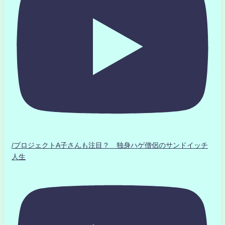
/プロジェクトA子さんも注目？ 独身ハゲ僧侶のサンドイッチ
人生