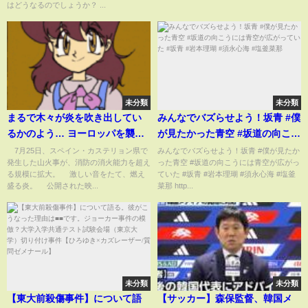
はどうなるのでしょうか？ ...
未分類
未分類
まるで木々が炎を吹き出してい
みんなでバズらせよう！坂青 #僕
るかのよう… ヨーロッパを襲う
が見たかった青空 #坂道の向こう
酷暑で山火事が「消火能力を超
には青空が広がっていた #坂青 #
7月25日、スペイン・カステリョン県で
みんなでバズらせよう！坂青 #僕が見たか
発生した山火事が、消防の消火能力を超え
った青空 #坂道の向こうには青空が広がっ
える規模」へ拡大、6万3000人以
岩本理瑚 #須永心海 #塩釜菜那
る規模に拡大。 激しい音をたて、燃え
ていた #坂青 #岩本理瑚 #須永心海 #塩釜
上に避難命令の惨状 スペイン
盛る炎。 公開された映...
菜那 http...
(ABEMA TIMES)
未分類
未分類
【東大前殺傷事件】について語
【サッカー】森保監督、韓国メ