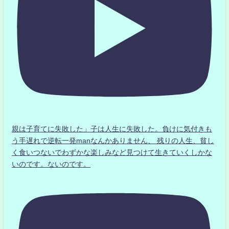
親は子育てに失敗した」子は人生に失敗した。負けに気付きも
う手遅れで逆転一発manなんかありません、 残りの人生、貧し
く食いつないでわずかな楽しみなど見つけて生きていくしかな
いのです。ないのです。