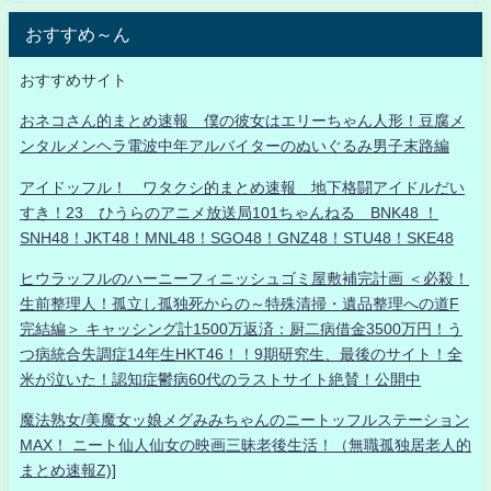
おすすめ～ん
おすすめサイト
おネコさん的まとめ速報 僕の彼女はエリーちゃん人形！豆腐メ
ンタルメンヘラ電波中年アルバイターのぬいぐるみ男子末路編
アイドッフル！ ワタクシ的まとめ速報 地下格闘アイドルだい
すき！23 ひうらのアニメ放送局101ちゃんねる BNK48 ！
SNH48！JKT48！MNL48！SGO48！GNZ48！STU48！SKE48
ヒウラッフルのハーニーフィニッシュゴミ屋敷補完計画 ＜必殺！
生前整理人！孤立し孤独死からの～特殊清掃・遺品整理への道F
完結編＞ キャッシング計1500万返済：厨二病借金3500万円！う
つ病統合失調症14年生HKT46！！9期研究生、最後のサイト！全
米が泣いた！認知症鬱病60代のラストサイト絶賛！公開中
魔法熟女/美魔女ッ娘メグみみちゃんのニートッフルステーション
MAX！ ニート仙人仙女の映画三昧老後生活！（無職孤独居老人的
まとめ速報Z)]