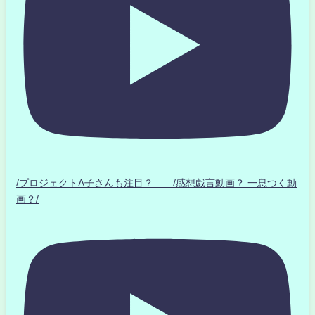
/プロジェクトA子さんも注目？ /感想戯言動画？.一息つく動
画？/