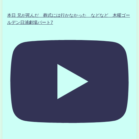
本日 兄が死んだ 葬式には行かなかった などなど 木曜ゴー
ルデン日浦劇場パート7