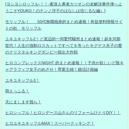
[ヨシヨシロッフル-！！-素浪人勇者カツオンの未解決事件簿へよ
うこそYOUKO！のナンノ洋子のはなしは信じるな編）]
モリッフル！ 50代無職独身的まとめ速報！有益便利情報サイ
トの杜 モリッフル
ユキユキッフル2！ど底辺的一同驚愕騒然まとめ速報！超氷河期
世代！人生の強制ロスカットですべてを失ったキグナス氷子の愛
のクリスタルキングボンビー脱出大作戦
ヒロコンプレックスNIGHT 的まとめ速報！！子供が欲しいど陰キ
ャアラフィフ女子のめざせ！専業主婦！婚活計画編
ユキユキッフル3！
萌えっふる！
天にまします我ら！
ヒロシッフル！ヒロシデース山さんのリフォームひとりDIY！！
ヒロユキユキッフルMAX！スーパークッキング！