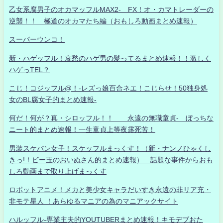
乙女系腐男子のオカマッフルMAX2- FX！オ・カマトレーダーの
逆襲！！ 極道のオカマたち編（おもしろ動画まとめ速報）
スーパーウンコ！
新・ハゲッフル！哀愁のハゲ男の髪ってるまとめ速報！！激しく
ハゲっTEL？
こじ！コジッフル@！-レズっ娘百合ネエ！こじらせ！50独身処
女のBL腐女子的まとめ速報-
何だ！何が？真・シロッフル！！ 永遠の無職童貞- ぼっちな
ニート的まとめ速報！一生童貞上等夜露死苦！
男装スケバン女子！スケッフルまっくす！（新・ナンノひゃくし
きっ!！ビー玉のおいぬさん的まとめ速報） 話題な事件からおも
しろ動画まで取り上げまっくす
ロボットアニメ！メカと美少女キャラだいすき永遠の非リア充・
非モテ星人 ！あらゆるマニアの為のマニアックサイト
ハルッフル-専業主夫的YOUTUBERまとめ速報！キモデブおた