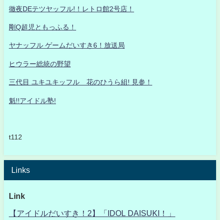
徹夜DEテツヤッフル!！レトロ館2号店！
剛Q超児ともっふる！
ヤナッフル ゲームだいすき6！放送局
ヒウラー総統の野望
三代目 ユキユキッフル 花のひうら組! 見参！
魁!!アイドル塾!
t112
Links
Link
【アイドルだいすき！2】「IDOL DAISUKI！」