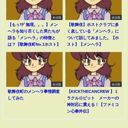
未分類
未分類
【もぅﾏﾁﾞ無理。。。】メン
【歌舞伎】ホストクラブに多
ヘラを知り尽くした男たちが
く息している「メンヘラ」に
語る「メンヘラ」の特徴と
ついて話してみました。【ホ
は？【歌舞伎町No.1ホスト】
スト】【メンヘラ】
未分類
未分類
歌舞伎町のメンヘラ事情調査
【KICKTHECANCREW 】ミ
してみた
ラクルロピット メーカーの
神対応に震える！【ファミコ
ン心拳外伝】