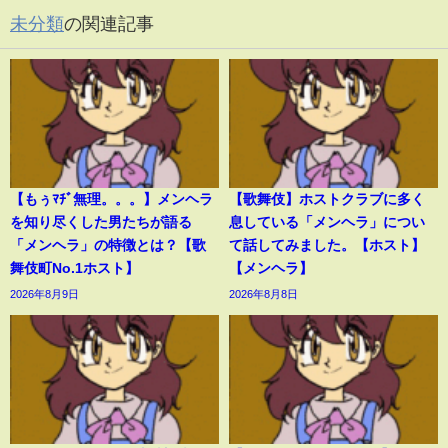
未分類
の関連記事
【もぅﾏﾁﾞ無理。。。】メンヘラ
【歌舞伎】ホストクラブに多く
を知り尽くした男たちが語る
息している「メンヘラ」につい
「メンヘラ」の特徴とは？【歌
て話してみました。【ホスト】
舞伎町No.1ホスト】
【メンヘラ】
2026年8月9日
2026年8月8日