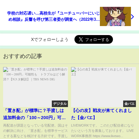
学校の対応遅い…高校生が『ユーチューバーにいじ
め相談』反響を呼び第三者委が調査へ（2022年3月
29日）
Xでフォローしよう
おすすめの記事
デジタル
金バエ
「置き配」が標準に？手渡しは
【心の友】戦友が来てくれまし
追加料金の「100～200円」可能
た【金バエ】
性も トラブルはどう解消？【N
再配達が課題となっている宅配便。国はそ
LIVEWORKです。 このたび配信者になり
の解決に向け、「置き配」を標準サービス
たいという方を募集しております。 LIVE
スタ解説】｜TBS NEWS DIG
とする案などを検討する方針です。手渡し
WORK事務所 https://www.livewo...