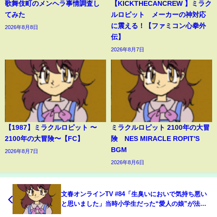
歌舞伎町のメンヘラ事情調査し
【KICKTHECANCREW 】ミラク
てみた
ルロピット メーカーの神対応
に震える！【ファミコン心拳外
2026年8月8日
伝】
2026年8月7日
【1987】ミラクルロピット 〜
ミラクルロピット 2100年の大冒
2100年の大冒険〜【FC】
険 NES MIRACLE ROPIT'S
BGM
2026年8月7日
2026年8月6日
文春オンラインTV #84「生臭いにおいで気持ち悪い
と思いました」当時小学生だった“愛人の娘”が法廷
で証言した“最悪の性的虐待”