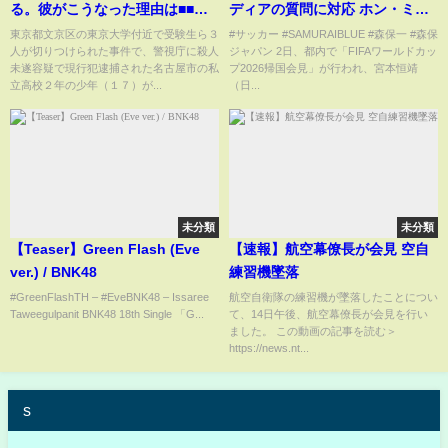
る。彼がこうなった理由は■■で
ディアの質問に対応 ホン・ミョ
す。ジョーカー事件の模倣？大
ンボ監督を気遣う「褒める報道
東京都文京区の東京大学付近で受験生ら３
#サッカー #SAMURAIBLUE #森保一 #森保
人が切りつけられた事件で、警視庁に殺人
ジャパン 2日、都内で「FIFAワールドカッ
学入学共通テスト試験会場（東
をして」
未遂容疑で現行犯逮捕された名古屋市の私
プ2026帰国会見」が行われ、宮本恒靖
京大学）切り付け事件【ひろゆ
立高校２年の少年（１７）が...
（日...
き×カズレーザー/質問ゼメナー
ル】
未分類
未分類
【Teaser】Green Flash (Eve
【速報】航空幕僚長が会見 空自
ver.) / BNK48
練習機墜落
#GreenFlashTH – #EveBNK48 – Issaree
航空自衛隊の練習機が墜落したことについ
Taweegulpanit BNK48 18th Single 「G...
て、14日午後、航空幕僚長が会見を行い
ました。 この動画の記事を読む＞
https://news.nt...
s