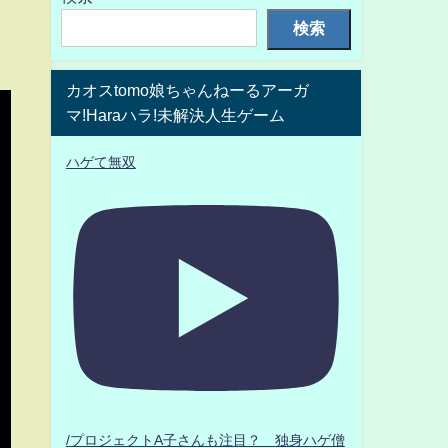
検索
カオスtomo娘ちゃんねーるアーガ
マ!Haraハラ!未解決人生ゲーム
ハゲて無双
/プロジェクトA子さんも注目？ 独身ハゲ僧