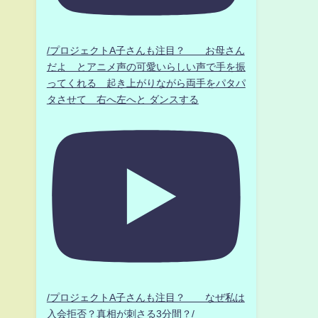
/プロジェクトA子さんも注目？ お母さん
だよ とアニメ声の可愛いらしい声で手を振
ってくれる 起き上がりながら両手をパタパ
タさせて 右へ左へと ダンスする
/プロジェクトA子さんも注目？ なぜ私は
入会拒否？真相が刺さる3分間？/