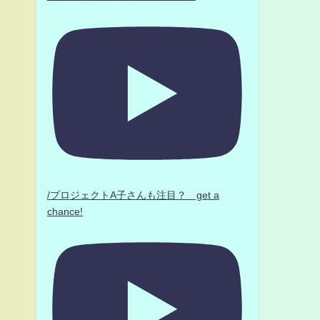
/プロジェクトA子さんも注目？ get a
chance!
ク