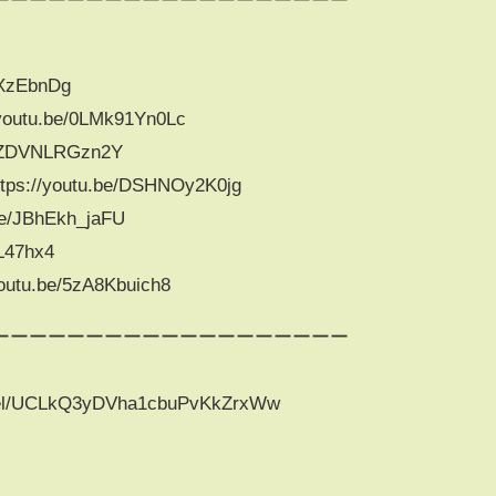
XzEbnDg​
u.be/0LMk91Yn0Lc​
ZDVNLRGzn2Y​
youtu.be/DSHNOy2K0jg​
JBhEkh_jaFU​
L47hx4
u.be/5zA8Kbuich8
ーーーーーーーーーーーーーーーーーーー
nnel/UCLkQ3yDVha1cbuPvKkZrxWw