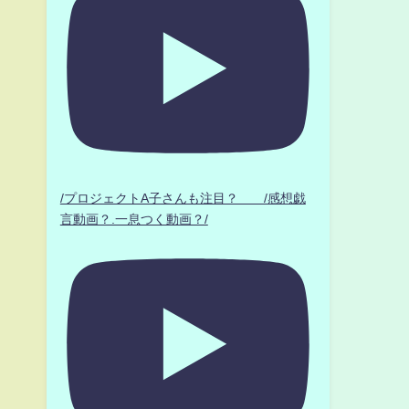
/プロジェクトA子さんも注目？ /感想戯
言動画？.一息つく動画？/