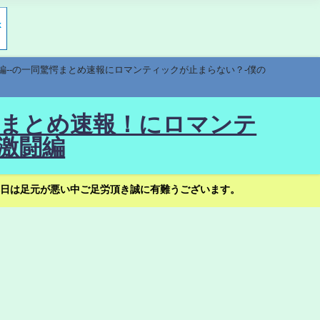
編--の一同驚愕まとめ速報にロマンティックが止まらない？-僕の
驚愕まとめ速報！にロマンテ
激闘編
日は足元が悪い中ご足労頂き誠に有難うございます。