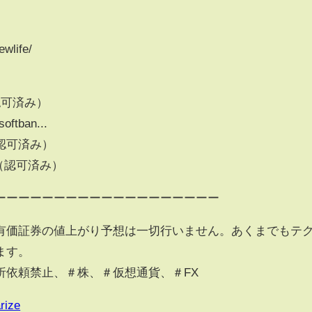
wlife/
m（認可済み）​
oftban...​
/（認可済み）​
om/（認可済み）​
ーーーーーーーーーーーーーーーーーーー
有価証券の値上がり予想は一切行いません。あくまでもテ
ます。
析依頼禁止、＃株、＃仮想通貨、＃FX
rize