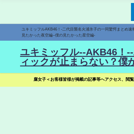
ユキミッフルAKB46！-二代目襲名火浦氷子の一同驚愕まとめ
見たかった夜空編--僕の見たかった星空編-
ユキミッフル--AKB46
ィックが止まらない？僕が
腐女子＜お客様皆様が掲載の記事等へアクセス、閲覧