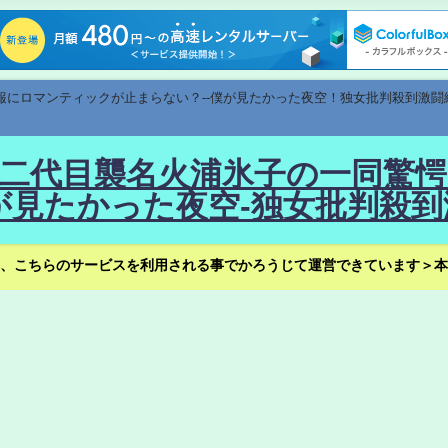
速報にロマンティックが止まらない？--僕が見たかった夜空！独女批判殺到激闘
！--二代目襲名火浦氷子の一同
見たかった夜空-独女批判殺到
、こちらのサービスを利用される事でかろうじて運営できています＞本