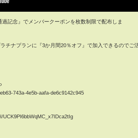
万人通過記念』でメンバークーポンを枚数制限で配布しま
ド、プラチナプランに『3か月間20％オフ』で加入できるのでご
ら
665eb63-743a-4e5b-aafa-de6c9142c945
nel/UCK9Pl6bbWqMC_x7IDca2tIg