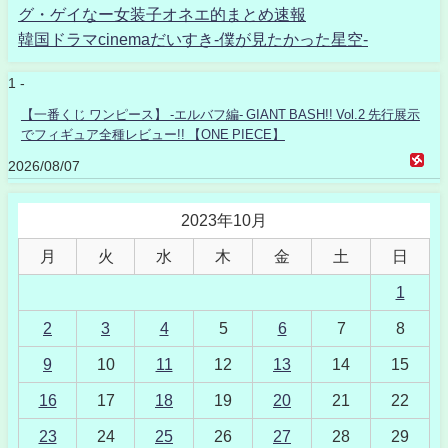
グ・ゲイなー女装子オネエ的まとめ速報
韓国ドラマcinemaだいすき-僕が見たかった星空-
1 -
【一番くじ ワンピース】 -エルバフ編- GIANT BASH!! Vol.2 先行展示
でフィギュア全種レビュー!! 【ONE PIECE】
2026/08/07
2023年10月
月
火
水
木
金
土
日
1
2
3
4
5
6
7
8
9
10
11
12
13
14
15
16
17
18
19
20
21
22
23
24
25
26
27
28
29