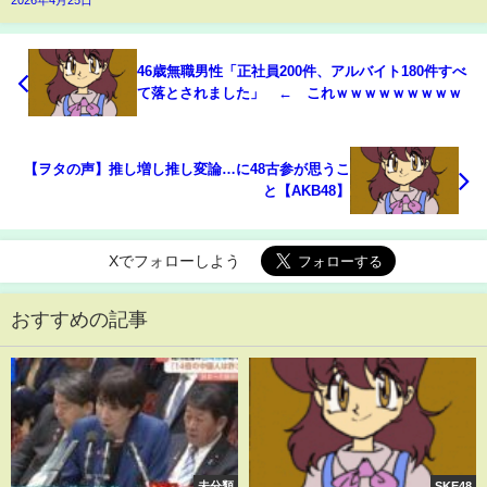
2026年4月25日
46歳無職男性「正社員200件、アルバイト180件すべ
て落とされました」 ← これｗｗｗｗｗｗｗｗｗ
【ヲタの声】推し増し推し変論…に48古参が思うこ
と【AKB48】
Xでフォローしよう
おすすめの記事
未分類
SKE48