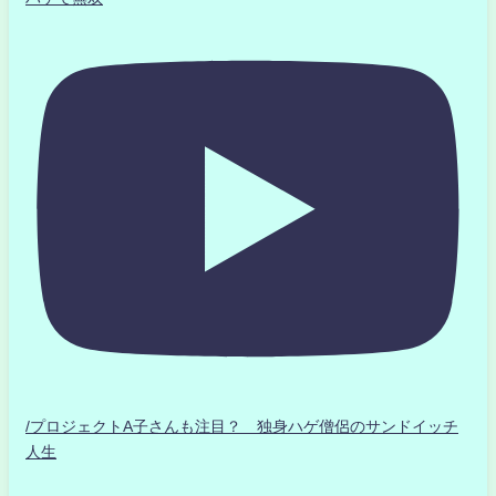
/プロジェクトA子さんも注目？ 独身ハゲ僧侶のサンドイッチ
人生