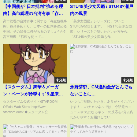
【中国側が“日本批判”強める理
STU48美少女図鑑 / STU48×瀬戸
由】高市総理の台湾有事「存立
内の風景
危機事態」答弁めぐり“夜にわざ
高市総理の台湾有事に関する「存立危機事
「美少女図鑑」シリーズに、ついに
態」答弁をめぐり、日本への批判を強める
STU48が登場します。「NGT48美少女図
わざ日本の大使を呼び出し抗
中国。その背景に何があるのでしょうか?
鑑」シリーズをご覧いただいた方から、
議”｜TBS NEWS DIG
高市総理 「戦艦を使って...
「STU48の美少女図鑑も作...
未分類
未分類
【スターダム】舞華＆メーガ
永野芽郁、CM違約金がとんでも
ン・ベーンが鈴季すず＆星来芽
ないことに…
依を下し、タッグリーグ初優
☆スターダム公式サイト/STARDOM
いつもご視聴いただき、ありがとうござい
Official Web Site☆ http://wwr-
ます！ このチャンネルでは、今話題のニ
勝！-11.12長岡大会-
stardom.com/ ◆スターダム公...
ュースや 気になるネットの反応を3分以内
【STARDOM】
わかりやすくお届けしてい...