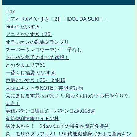
Link
【アイドルだいすき！2】「IDOL DAISUKI！」
vtuber だいすき
アニメだいすき！26-
オラシオンの競馬グランプリ
スーパーウンコウーマンT・子なし
スケバン氷子のまとめ速報！
とおやまエリア51
一番くじ福袋 だいすき
声優だいすき！26- bnk46
大阪エキストラNOTE！芸能情報局
天にまします我らが父よ！ 願わくはわがドル円を守りた
まえ！
実録パチンコ梁山泊！パチンコakb108道
有益便利情報サイトの杜
病は木から！ 24金バエ子の特発性間質性肺炎
真・モリタダッフル2！！50代無職独身ガチホモ童貞ギン