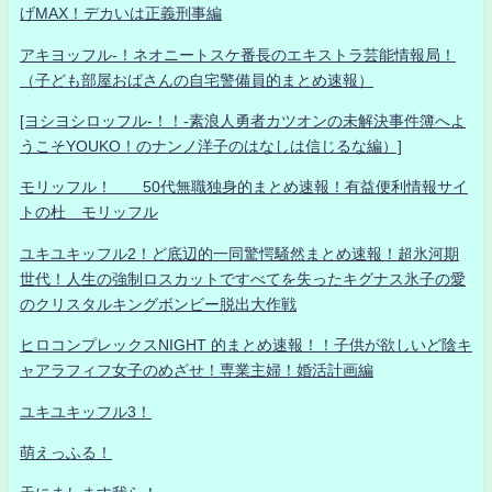
げMAX！デカいは正義刑事編
アキヨッフル-！ネオニートスケ番長のエキストラ芸能情報局！
（子ども部屋おばさんの自宅警備員的まとめ速報）
[ヨシヨシロッフル-！！-素浪人勇者カツオンの未解決事件簿へよ
うこそYOUKO！のナンノ洋子のはなしは信じるな編）]
モリッフル！ 50代無職独身的まとめ速報！有益便利情報サイ
トの杜 モリッフル
ユキユキッフル2！ど底辺的一同驚愕騒然まとめ速報！超氷河期
世代！人生の強制ロスカットですべてを失ったキグナス氷子の愛
のクリスタルキングボンビー脱出大作戦
ヒロコンプレックスNIGHT 的まとめ速報！！子供が欲しいど陰キ
ャアラフィフ女子のめざせ！専業主婦！婚活計画編
ユキユキッフル3！
萌えっふる！