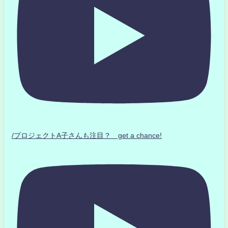
/プロジェクトA子さんも注目？ get a chance!