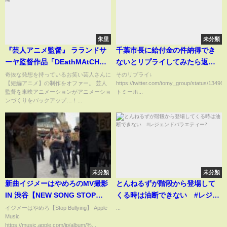
朱里
未分類
『芸人アニメ監督』 ラランドサ
千葉市長に給付金の件納得でき
ーヤ監督作品「DEathMAtCH～
ないとリプライしてみたら返事
リアルに恋してる～」予告編
きた！
奇抜な発想を持っているお笑い芸人さんに
そのリプライ↓
【短編アニメ】の制作をオファー。 芸人
https://twitter.com/tomy_group/status/1349
監督を東映アニメーションがアニメーショ
トミーホ...
ンづくりをバックアップ…！...
未分類
未分類
新曲イジメーはやめろのMV撮影
とんねるずが階段から登場して
IN 渋谷【NEW SONG STOP
くる時は油断できない #レジェ
BULLYING MUSIC VIDEO
ンドバラエティー?
イジメーはやめろ【Stop Bullying】 Apple
...
Music
SHOOTING IN SHIBUY A】
https://music.apple.com/jp/album/%...