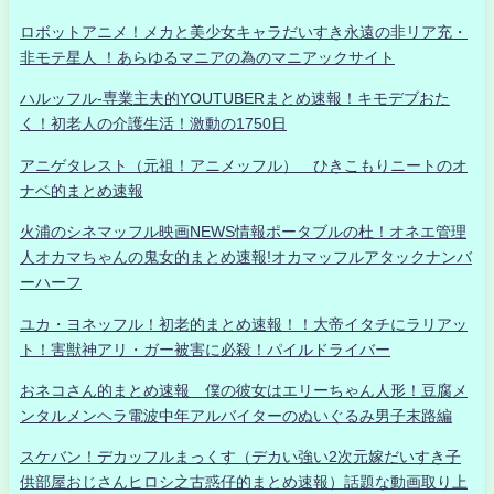
ロボットアニメ！メカと美少女キャラだいすき永遠の非リア充・
非モテ星人 ！あらゆるマニアの為のマニアックサイト
ハルッフル-専業主夫的YOUTUBERまとめ速報！キモデブおた
く！初老人の介護生活！激動の1750日
アニゲタレスト（元祖！アニメッフル） ひきこもりニートのオ
ナベ的まとめ速報
火浦のシネマッフル映画NEWS情報ポータブルの杜！オネエ管理
人オカマちゃんの鬼女的まとめ速報!オカマッフルアタックナンバ
ーハーフ
ユカ・ヨネッフル！初老的まとめ速報！！大帝イタチにラリアッ
ト！害獣神アリ・ガー被害に必殺！パイルドライバー
おネコさん的まとめ速報 僕の彼女はエリーちゃん人形！豆腐メ
ンタルメンヘラ電波中年アルバイターのぬいぐるみ男子末路編
スケバン！デカッフルまっくす（デカい強い2次元嫁だいすき子
供部屋おじさんヒロシ之古惑仔的まとめ速報）話題な動画取り上