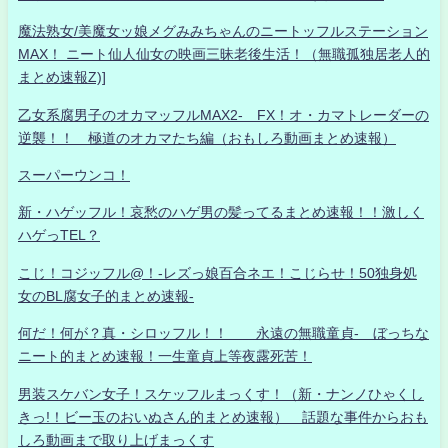
魔法熟女/美魔女ッ娘メグみみちゃんのニートッフルステーション
MAX！ ニート仙人仙女の映画三昧老後生活！（無職孤独居老人的
まとめ速報Z)]
乙女系腐男子のオカマッフルMAX2- FX！オ・カマトレーダーの
逆襲！！ 極道のオカマたち編（おもしろ動画まとめ速報）
スーパーウンコ！
新・ハゲッフル！哀愁のハゲ男の髪ってるまとめ速報！！激しく
ハゲっTEL？
こじ！コジッフル@！-レズっ娘百合ネエ！こじらせ！50独身処
女のBL腐女子的まとめ速報-
何だ！何が？真・シロッフル！！ 永遠の無職童貞- ぼっちな
ニート的まとめ速報！一生童貞上等夜露死苦！
男装スケバン女子！スケッフルまっくす！（新・ナンノひゃくし
きっ!！ビー玉のおいぬさん的まとめ速報） 話題な事件からおも
しろ動画まで取り上げまっくす