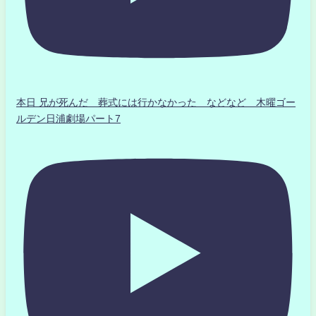
本日 兄が死んだ 葬式には行かなかった などなど 木曜ゴー
ルデン日浦劇場パート7