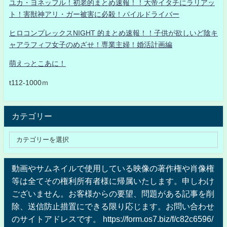
ユカ・ヨネッフル！初老的まとめ速報！！大帝イタチにラリアッ
ト！害獣神アリ・ガー被害に必殺！パイルドライバー
ヒロコンプレックスNIGHT 的まとめ速報！！子供が欲しいど陰キ
ャアラフィフ女子のめざせ！専業主婦！婚活計画編
萌えっとこあに！
t112-1000ｍ
カテゴリー
動画やサムネイルで使用している映像の著作権や肖像権
等は全てその権利所有者様に帰属いたします。申しわけ
ございません。お客様からの要望、問題がある記事を削
除、送信防止措置にできる限り応じます。お問い合わせ
のサイトアドレスです。 https://form.os7.biz/f/c82c6596/