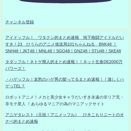
チャンネル登録
アイドッフル！ ワタクシ的まとめ速報 地下格闘アイドルだい
すき！23 ひうらのアニメ放送局101ちゃんねる BNK48 ！
SNH48！JKT48！MNL48！SGO48！GNZ48！STU48！SKE48
タダッフル！ネトゲ廃人的まとめ速報！！ネット乞食DE2000万
パワーズ！
・ハゲッフル！哀愁のハゲ男の髪ってるまとめ速報！！激しくハ
ゲっTEL？
ロボットアニメ！メカと美少女キャラだいすき永遠の非リア充・
非モテ星人 ！あらゆるマニアの為のマニアックサイト
アニゲタレスト（元祖！アニメッフル） ひきこもりニートのオ
ナベ的まとめ速報