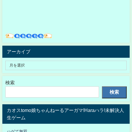
アーカイブ
検索
検索
カオスtomo娘ちゃんねーるアーガマ!Haraハラ!未解決人
生ゲーム
ハゲて無双