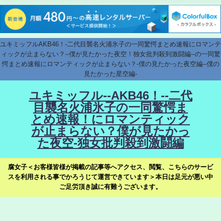
ユキミッフルAKB46！-二代目襲名火浦氷子の一同驚愕まとめ速報にロマンテ
ィックが止まらない？--僕が見たかった夜空！独女批判殺到激闘編--の一同驚
愕まとめ速報にロマンティックが止まらない？-僕の見たかった夜空編--僕の
見たかった星空編-
ユキミッフル--AKB46！--二代
目襲名火浦氷子の一同驚愕ま
とめ速報！にロマンティック
が止まらない？僕が見たかっ
た夜空-独女批判殺到激闘編
腐女子＜お客様皆様が掲載の記事等へアクセス、閲覧、こちらのサービ
スを利用される事でかろうじて運営できています＞本日は足元が悪い中
ご足労頂き誠に有難うございます。