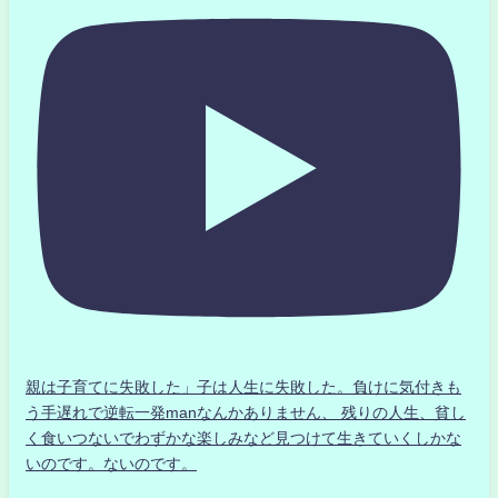
親は子育てに失敗した」子は人生に失敗した。負けに気付きも
う手遅れで逆転一発manなんかありません、 残りの人生、貧し
く食いつないでわずかな楽しみなど見つけて生きていくしかな
いのです。ないのです。