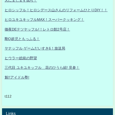
天にまします我ら！
ヒロシッフル！ヒロシデース山さんのリフォームひとりDIY！！
ヒロユキユキッフルMAX！スーパークッキング！
徹夜DEテツヤッフル!！レトロ館2号店！
剛Q超児ともっふる！
ヤナッフル ゲームだいすき6！放送局
ヒウラー総統の野望
三代目 ユキユキッフル 花のひうら組! 見参！
魁!!アイドル塾!
t112
Links