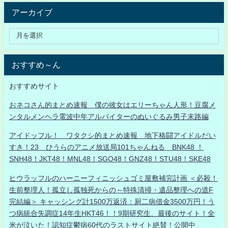
アーカイブ
おすすめ～ん
おすすめサイト
おネコさん的まとめ速報 僕の彼女はエリーちゃん人形！豆腐メ
ンタルメンヘラ電波中年アルバイターのぬいぐるみ男子末路編
アイドッフル！ ワタクシ的まとめ速報 地下格闘アイドルだい
すき！23 ひうらのアニメ放送局101ちゃんねる BNK48 ！
SNH48！JKT48！MNL48！SGO48！GNZ48！STU48！SKE48
ヒウラッフルのハーニーフィニッシュゴミ屋敷補完計画 ＜必殺！
生前整理人！孤立し孤独死からの～特殊清掃・遺品整理への道F
完結編＞ キャッシング計1500万返済：厨二病借金3500万円！う
つ病統合失調症14年生HKT46！！9期研究生、最後のサイト！全
米が泣いた！認知症鬱病60代のラストサイト絶賛！公開中