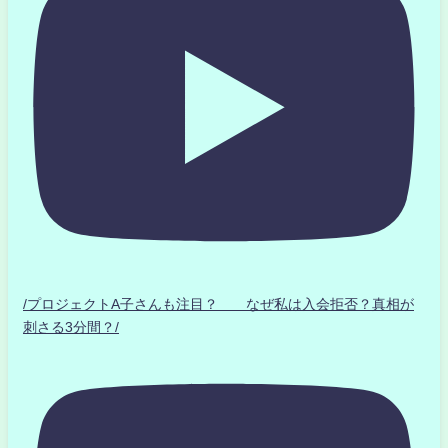
/プロジェクトA子さんも注目？ なぜ私は入会拒否？真相が
刺さる3分間？/