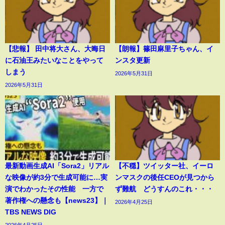
【悲報】 田中将大さん、大晦日
【朗報】篠田麻里子ちゃん、イ
に石油王みたいなことをやって
ンスタ更新
しまう
2026年5月31日
2026年5月31日
最新動画生成AI「Sora2」リアル
【不穏】ツイッター社、イーロ
な映像が約3分で生成可能に…実
ンマスクの後任CEOが見つから
演でわかったその性能 一方で
ず難航 どうすんのこれ・・・
著作権への懸念も【news23】｜
2026年4月25日
TBS NEWS DIG