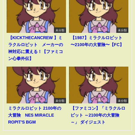
未分類
未分類
【KICKTHECANCREW 】ミ
【1987】ミラクルロピット
ラクルロピット メーカーの
〜2100年の大冒険〜【FC】
神対応に震える！【ファミコ
ン心拳外伝】
未分類
未分類
ミラクルロピット 2100年の
【ファミコン】「ミラクルロ
大冒険 NES MIRACLE
ピット ～2100年の大冒険
ROPIT'S BGM
～」 ダイジェスト