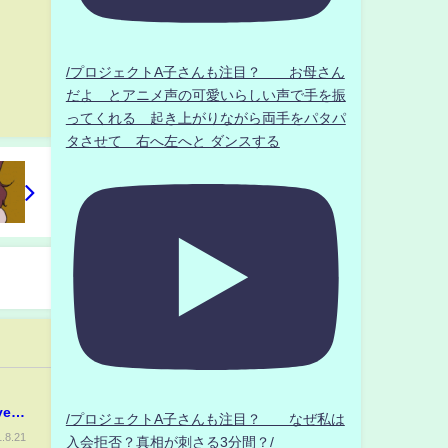
/プロジェクトA子さんも注目？ お母さん
だよ とアニメ声の可愛いらしい声で手を振
ってくれる 起き上がりながら両手をパタパ
タさせて 右へ左へと ダンスする
ve
/プロジェクトA子さんも注目？ なぜ私は
.8.21
入会拒否？真相が刺さる3分間？/