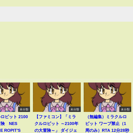
未分類
未分類
未分類
ロピット 2100
【ファミコン】「ミラ
（無編集）ミラクルロ
険 NES
クルロピット ～2100年
ピット ワープ禁止（1
E ROPIT'S
の大冒険～」 ダイジェ
周のみ）RTA 12分28秒