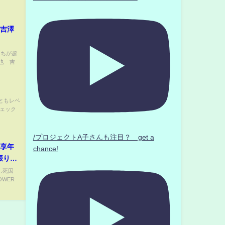
、吉澤
たちが超
也 吉
れともレベ
チェック
/プロジェクトA子さんも注目？ get a
、享年
chance!
振り返
表」
…死因
OWER