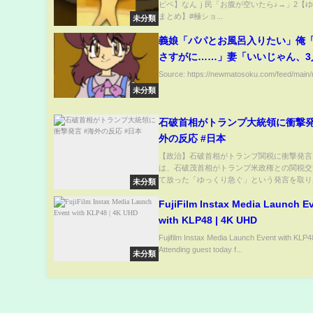
ピペ】なんｊ民「お腹が空いたら♪→」2【ゆ
ちゃんねる #ソト劇 #なんj #おんj
まとめ】#極ショ...
未分類
義娘「パパとお風呂入りたい」俺
さすがに……」妻「いいじゃん、3
うよ(笑)」→
Source: https://newmatosoku.com/feed/main/r
未分類
石破首相がトランプ大統領に衝撃発
外の反応 #日本
【政治】石破首相がトランプ関税に衝撃発言
は、石破茂首相がトランプ米政権との関税交
て放った「ゆっくり急ぐ」という発言を取り上.
未分類
FujiFilm Instax Media Launch E
with KLP48 | 4K UHD
Fujifilm Instax Media Launch Event with KLP4
Attending guest today f...
未分類