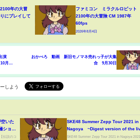
2100年の大冒
ファミコン ミラクルロピット
ぶりにプレイして
2100年の大冒険 CM 1987年
60fps
2026年8月4日
出演
おかべろ 動画 新旧モノマネ売れっ子が大集
0月1
合 9月30日
ローしよう
が空いた
SKE48 Summer Zepp Tour 2021 in
#極ショー
Nagoya ~Digest version of the li
ch #5
shows~
) 【伝説のコ
SKE48 Summer Zepp Tour 2021 in Nagoya 2021