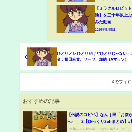
【ミラクルロピット
険】を三十年以上
みた動画
2026年8月5日
ひとりメシ ひとりだけどひとりじゃない 
者：福田麻貴、サーヤ、加納（Aマッソ） 1
日
Xでフォ
おすすめの記事
【伝説のコピペ】なんｊ民「お腹
ら♪→」2【ゆっくり2chまとめ】
ト #ゆっくり #2ch #2ちゃんねる #5
1:名無しさん＠お腹いっぱい2025.11.28(Fri