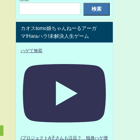
検索
カオスtomo娘ちゃんねーるアーガ
マ!Haraハラ!未解決人生ゲーム
ハゲて無双
/プロジェクトA子さんも注目？ 独身ハゲ僧