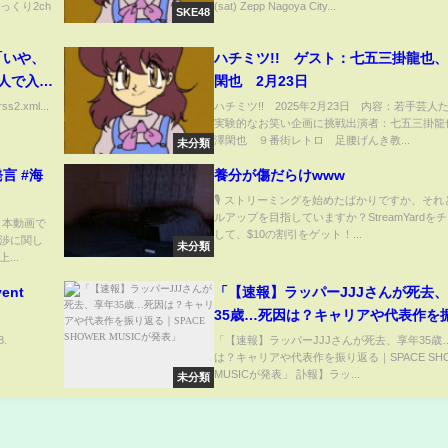
っくり2ch
(sat) Zepp Nagoya City...
SKE48
「いや、
ハチミツ!! ゲスト：七五三掛龍也
人で入ろ
閑也 2月23日
ss2.xml...
ハチミツ!! 2025年2月23日 内容：若手芸人
実験的なお笑い企画に挑戦出演者：七五三掛龍
澤閑也 ９番街レトロ 足腰げんき教...
未分類
言 #海
養分が傷だらけwww
🎙️ ストリーミングを始めたばかりですか、そ
ルアップを目指していますか？StreamYardを
 本動画で
して、$10の割引をゲット！...
渉に関し
未分類
..
vent
「【速報】ラッパーJJJさんが死去
35歳…死因は？キャリアや代表作を
る｜SPACE SHOWER MUSICが発
8.
「【速報】ラッパーJJJさんが死去、享年35歳
は？キャリアや代表作を振り返る｜SPACE SH
MUSICが発表」 訃報】ラッ...
未分類