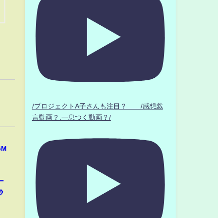
/プロジェクトA子さんも注目？ /感想戯
言動画？.一息つく動画？/
GM
ー
秒