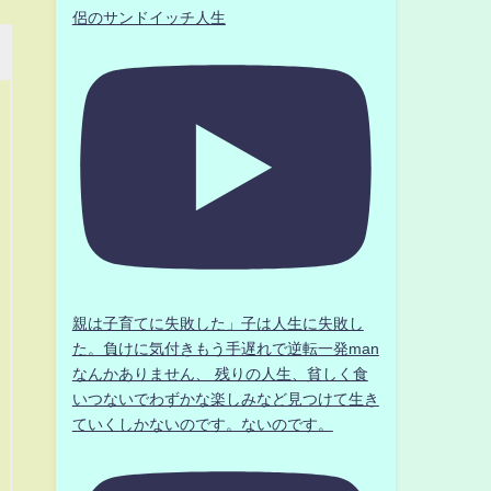
侶のサンドイッチ人生
親は子育てに失敗した」子は人生に失敗し
た。負けに気付きもう手遅れで逆転一発man
なんかありません、 残りの人生、貧しく食
いつないでわずかな楽しみなど見つけて生き
ていくしかないのです。ないのです。