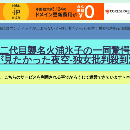
速報にロマンティックが止まらない？--僕が見たかった夜空！独女批判殺到激闘
！--二代目襲名火浦氷子の一同
見たかった夜空-独女批判殺到
、こちらのサービスを利用される事でかろうじて運営できています＞本