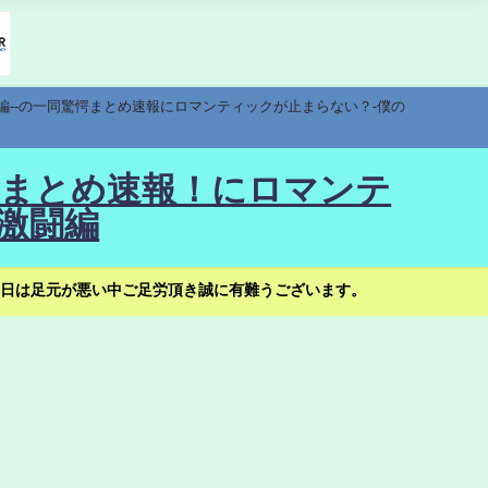
編--の一同驚愕まとめ速報にロマンティックが止まらない？-僕の
驚愕まとめ速報！にロマンテ
激闘編
日は足元が悪い中ご足労頂き誠に有難うございます。