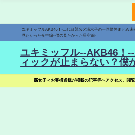
ユキミッフルAKB46！-二代目襲名火浦氷子の一同驚愕まとめ
見たかった夜空編--僕の見たかった星空編-
ユキミッフル--AKB46
ィックが止まらない？僕が
腐女子＜お客様皆様が掲載の記事等へアクセス、閲覧