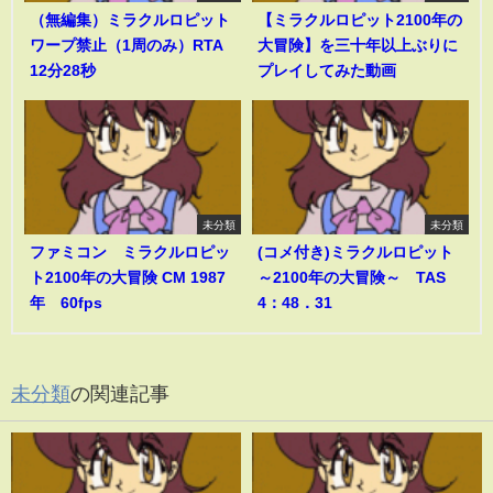
（無編集）ミラクルロピット
【ミラクルロピット2100年の
ワープ禁止（1周のみ）RTA
大冒険】を三十年以上ぶりに
12分28秒
プレイしてみた動画
未分類
未分類
ファミコン ミラクルロピッ
(コメ付き)ミラクルロピット
ト2100年の大冒険 CM 1987
～2100年の大冒険～ TAS
年 60fps
4：48．31
未分類
の関連記事