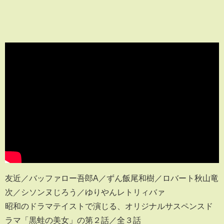
友近／バッファロー吾郎A／ずん飯尾和樹／ロバート秋山竜
次／シソンヌじろう／ゆりやんレトリィバァ
昭和のドラマテイストで演じる、オリジナルサスペンスド
ラマ「黒蛙の美女」の第２話／全３話