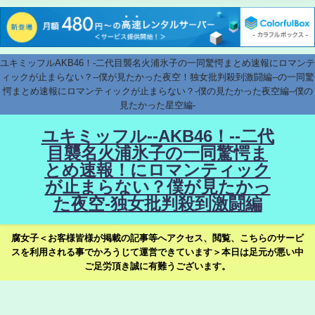
ユキミッフルAKB46！-二代目襲名火浦氷子の一同驚愕まとめ速報にロマンテ
ィックが止まらない？--僕が見たかった夜空！独女批判殺到激闘編--の一同驚
愕まとめ速報にロマンティックが止まらない？-僕の見たかった夜空編--僕の
見たかった星空編-
ユキミッフル--AKB46！--二代
目襲名火浦氷子の一同驚愕ま
とめ速報！にロマンティック
が止まらない？僕が見たかっ
た夜空-独女批判殺到激闘編
腐女子＜お客様皆様が掲載の記事等へアクセス、閲覧、こちらのサービ
スを利用される事でかろうじて運営できています＞本日は足元が悪い中
ご足労頂き誠に有難うございます。