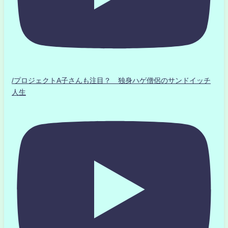
/プロジェクトA子さんも注目？ 独身ハゲ僧侶のサンドイッチ
人生