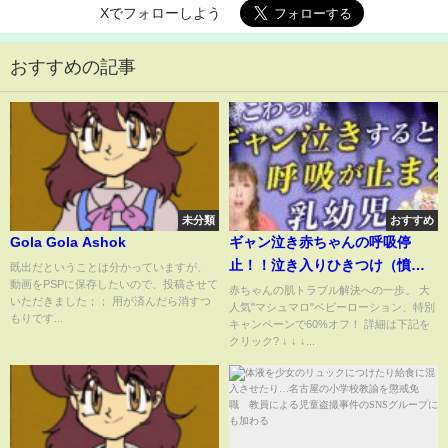
Xでフォローしよう
おすすめの記事
未分類
おすすめ
Gola Gola Ashok
ギャン泣き赤ちゃんの呼吸停
止！！泣き入りひきつけ（憤怒
既出だということは分かっていますが、
動画をPSPに保存したいので、投稿させて
けいれん）を解説
赤ちゃんの肌トラブル解決への一歩。 大
いただきました；； 用が済んだら消すつ
人気"マシュマロ"ベビーローション、特別
もりです...
キャンペーンで60%オフ！ 詳細は下記を
クリック? ↓ ↓ ↓...