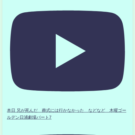
本日 兄が死んだ 葬式には行かなかった などなど 木曜ゴー
ルデン日浦劇場パート7