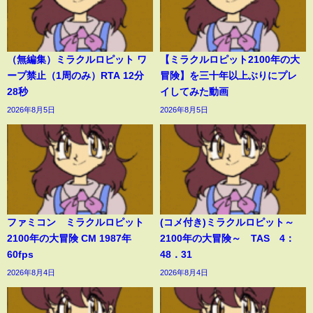
（無編集）ミラクルロピット ワ
【ミラクルロピット2100年の大
ープ禁止（1周のみ）RTA 12分
冒険】を三十年以上ぶりにプレ
28秒
イしてみた動画
2026年8月5日
2026年8月5日
ファミコン ミラクルロピット
(コメ付き)ミラクルロピット～
2100年の大冒険 CM 1987年
2100年の大冒険～ TAS 4：
60fps
48．31
2026年8月4日
2026年8月4日