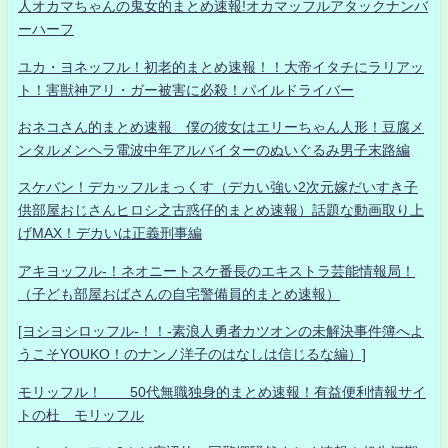
人オカマちゃんの鬼女的まとめ速報!オカマッフルアタックナンバ
ーハーフ
ユカ・ヨネッフル！初老的まとめ速報！！大帝イタチにラリアッ
ト！害獣神アリ・ガー被害に必殺！パイルドライバー
おネコさん的まとめ速報 僕の彼女はエリーちゃん人形！豆腐メ
ンタルメンヘラ電波中年アルバイターのぬいぐるみ男子末路編
スケバン！デカッフルまっくす（デカい強い2次元嫁だいすき子
供部屋おじさんヒロシ之古惑仔的まとめ速報）話題な動画取り上
げMAX！デカいは正義刑事編
アキヨッフル-！ネオニートスケ番長のエキストラ芸能情報局！
（子ども部屋おばさんの自宅警備員的まとめ速報）
[ヨシヨシロッフル-！！-素浪人勇者カツオンの未解決事件簿へよ
うこそYOUKO！のナンノ洋子のはなしは信じるな編）]
モリッフル！ 50代無職独身的まとめ速報！有益便利情報サイ
トの杜 モリッフル