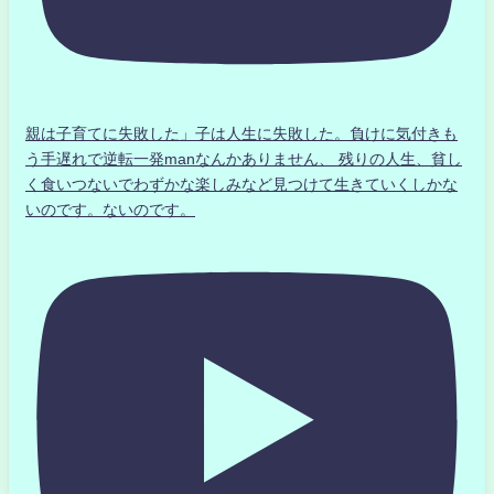
親は子育てに失敗した」子は人生に失敗した。負けに気付きも
う手遅れで逆転一発manなんかありません、 残りの人生、貧し
く食いつないでわずかな楽しみなど見つけて生きていくしかな
いのです。ないのです。