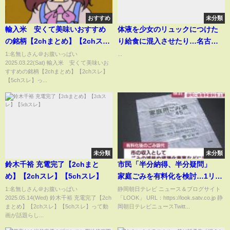
おすすめ
未分類
輸入米 安くて美味いおすすめ
体液を少女のリュックにつけた
の銘柄【2chまとめ】【2chス
り給食に混入させたり…名古屋
レ】【5chスレ】
の小学校教諭を懲戒免職 教員
1:名無しさん＠お腹いっぱい
...
2025.03.22(Sat) 輸入米 安くて美味いお
による児童盗撮事件のSNSグル
すすめの銘柄【2chまとめ】【2chスレ】
ープにも加わる
【5chスレ】っ...
未分類
未分類
鈴木千裕 充電完了【2chまと
市民「半分納得、半分疑問」
め】【2chスレ】【5chスレ】
家庭ごみを有料化を検討…1リッ
トル当たり1円 浜松市
1:名無しさん＠お腹いっぱい
静岡朝日テレビ ニュース＆ブログサイト
2025.05.14(Wed) 鈴木千裕 充電完了【2ch
「LOOK」 URL：https://look.satv.co.jp 静
まとめ】【2chスレ】【5chスレ】って動
岡朝日テレビニュースTwitt...
画が話題らし...