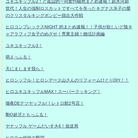
ユキユキッフル2！ど底辺的一同驚愕騒然まとめ速報！超氷河期
世代！人生の強制ロスカットですべてを失ったキグナス氷子の愛
のクリスタルキングボンビー脱出大作戦
ヒロコンプレックスNIGHT 的まとめ速報！！子供が欲しいど陰キ
ャアラフィフ女子のめざせ！専業主婦！婚活計画編
ユキユキッフル3！
萌えっふる！
天にまします我ら！
ヒロシッフル！ヒロシデース山さんのリフォームひとりDIY！！
ヒロユキユキッフルMAX！スーパークッキング！
徹夜DEテツヤッフル!！レトロ館2号店！
剛Q超児ともっふる！
ヤナッフル ゲームだいすき6！放送局
ヒウラー総統の野望