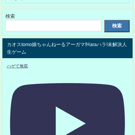
検索
検索
カオスtomo娘ちゃんねーるアーガマ!Haraハラ!未解決人
生ゲーム
ハゲて無双