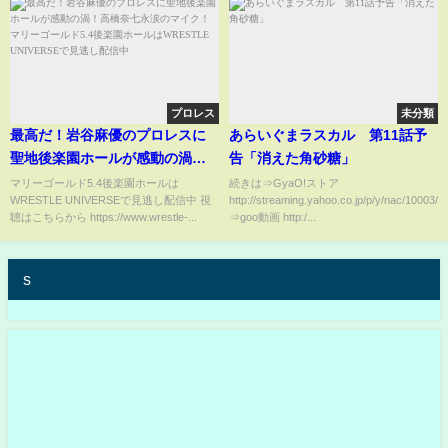
プロレス
未分類
最高だ！岩谷麻優のプロレスに
あらいぐまラスカル 第11話予
聖地後楽園ホールが感動の渦！
告「消えた角砂糖」
高橋奈七永涙のマイク！マリー
マリーゴールド5.4後楽園ホールは
続きは⇒GyaO!ストア
WRESTLE UNIVERSEで見逃し配信中 視
http://streaming.yahoo.co.jp/p/y/nac/10003/
ゴールド5.4後楽園ホールは
聴はこちらから https://www.wrestle-...
⇒goo動画 http:/...
WRESTLE UNIVERSEで見逃し
配信中
s