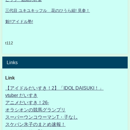
三代目 ユキユキッフル 花のひうら組! 見参！
魁!!アイドル塾!
t112
Links
Link
【アイドルだいすき！2】「IDOL DAISUKI！」
vtuber だいすき
アニメだいすき！26-
オラシオンの競馬グランプリ
スーパーウンコウーマンT・子なし
スケバン氷子のまとめ速報！