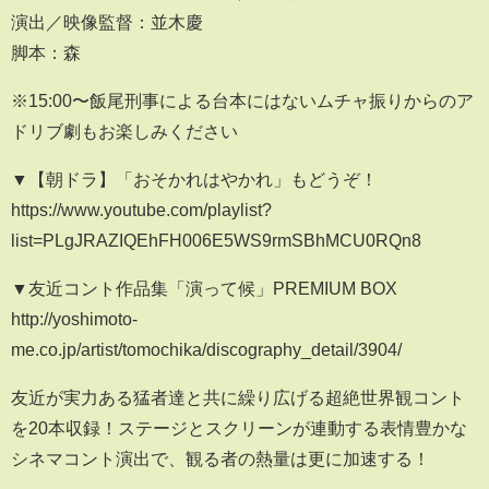
演出／映像監督：並木慶
脚本：森
※15:00〜飯尾刑事による台本にはないムチャ振りからのア
ドリブ劇もお楽しみください
▼【朝ドラ】「おそかれはやかれ」もどうぞ！
https://www.youtube.com/playlist?
list=PLgJRAZIQEhFH006E5WS9rmSBhMCU0RQn8
▼友近コント作品集「演って候」PREMIUM BOX
http://yoshimoto-
me.co.jp/artist/tomochika/discography_detail/3904/
友近が実力ある猛者達と共に繰り広げる超絶世界観コント
を20本収録！ステージとスクリーンが連動する表情豊かな
シネマコント演出で、観る者の熱量は更に加速する！