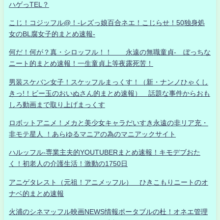
ハゲっTEL？
こじ！コジッフル@！-レズっ娘百合ネエ！こじらせ！50独身処
女のBL腐女子的まとめ速報-
何だ！何が？真・シロッフル！！ 永遠の無職童貞- ぼっちな
ニート的まとめ速報！一生童貞上等夜露死苦！
男装スケバン女子！スケッフルまっくす！（新・ナンノひゃくし
きっ!！ビー玉のおいぬさん的まとめ速報） 話題な事件からおも
しろ動画まで取り上げまっくす
ロボットアニメ！メカと美少女キャラだいすき永遠の非リア充・
非モテ星人 ！あらゆるマニアの為のマニアックサイト
ハルッフル-専業主夫的YOUTUBERまとめ速報！キモデブおた
く！初老人の介護生活！激動の1750日
アニゲタレスト（元祖！アニメッフル） ひきこもりニートのオ
ナベ的まとめ速報
火浦のシネマッフル映画NEWS情報ポータブルの杜！オネエ管理