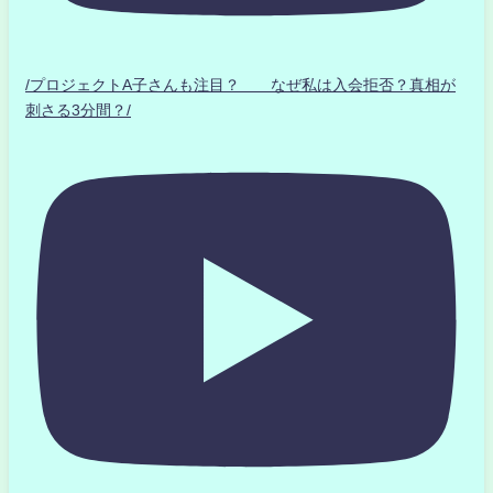
/プロジェクトA子さんも注目？ なぜ私は入会拒否？真相が
刺さる3分間？/