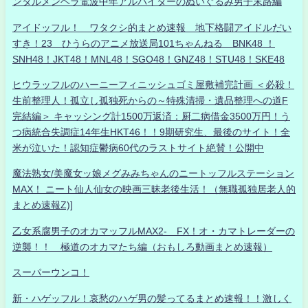
ンタルメンヘラ電波中年アルバイターのぬいぐるみ男子末路編
アイドッフル！ ワタクシ的まとめ速報 地下格闘アイドルだい
すき！23 ひうらのアニメ放送局101ちゃんねる BNK48 ！
SNH48！JKT48！MNL48！SGO48！GNZ48！STU48！SKE48
ヒウラッフルのハーニーフィニッシュゴミ屋敷補完計画 ＜必殺！
生前整理人！孤立し孤独死からの～特殊清掃・遺品整理への道F
完結編＞ キャッシング計1500万返済：厨二病借金3500万円！う
つ病統合失調症14年生HKT46！！9期研究生、最後のサイト！全
米が泣いた！認知症鬱病60代のラストサイト絶賛！公開中
魔法熟女/美魔女ッ娘メグみみちゃんのニートッフルステーション
MAX！ ニート仙人仙女の映画三昧老後生活！（無職孤独居老人的
まとめ速報Z)]
乙女系腐男子のオカマッフルMAX2- FX！オ・カマトレーダーの
逆襲！！ 極道のオカマたち編（おもしろ動画まとめ速報）
スーパーウンコ！
新・ハゲッフル！哀愁のハゲ男の髪ってるまとめ速報！！激しく