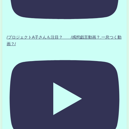
/プロジェクトA子さんも注目？ /感想戯言動画？.一息つく動
画？/