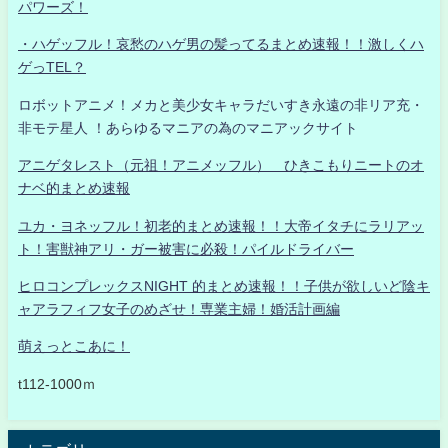
パワーズ！
・ハゲッフル！哀愁のハゲ男の髪ってるまとめ速報！！激しくハ
ゲっTEL？
ロボットアニメ！メカと美少女キャラだいすき永遠の非リア充・
非モテ星人 ！あらゆるマニアの為のマニアックサイト
アニゲタレスト（元祖！アニメッフル） ひきこもりニートのオ
ナベ的まとめ速報
ユカ・ヨネッフル！初老的まとめ速報！！大帝イタチにラリアッ
ト！害獣神アリ・ガー被害に必殺！パイルドライバー
ヒロコンプレックスNIGHT 的まとめ速報！！子供が欲しいど陰キ
ャアラフィフ女子のめざせ！専業主婦！婚活計画編
萌えっとこあに！
t112-1000ｍ