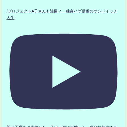
/プロジェクトA子さんも注目？ 独身ハゲ僧侶のサンドイッチ
人生