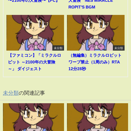
〜2100年の大冒険〜【FC】
大冒険 NES MIRACLE
ROPIT'S BGM
未分類
未分類
【ファミコン】「ミラクルロ
（無編集）ミラクルロピット
ピット ～2100年の大冒険
ワープ禁止（1周のみ）RTA
～」 ダイジェスト
12分28秒
未分類
の関連記事