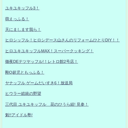
ユキユキッフル3！
萌えっふる！
天にまします我ら！
ヒロシッフル！ヒロシデース山さんのリフォームひとりDIY！！
ヒロユキユキッフルMAX！スーパークッキング！
徹夜DEテツヤッフル!！レトロ館2号店！
剛Q超児ともっふる！
ヤナッフル ゲームだいすき6！放送局
ヒウラー総統の野望
三代目 ユキユキッフル 花のひうら組! 見参！
魁!!アイドル塾!