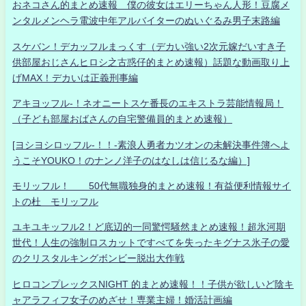
おネコさん的まとめ速報 僕の彼女はエリーちゃん人形！豆腐メ
ンタルメンヘラ電波中年アルバイターのぬいぐるみ男子末路編
スケバン！デカッフルまっくす（デカい強い2次元嫁だいすき子
供部屋おじさんヒロシ之古惑仔的まとめ速報）話題な動画取り上
げMAX！デカいは正義刑事編
アキヨッフル-！ネオニートスケ番長のエキストラ芸能情報局！
（子ども部屋おばさんの自宅警備員的まとめ速報）
[ヨシヨシロッフル-！！-素浪人勇者カツオンの未解決事件簿へよ
うこそYOUKO！のナンノ洋子のはなしは信じるな編）]
モリッフル！ 50代無職独身的まとめ速報！有益便利情報サイ
トの杜 モリッフル
ユキユキッフル2！ど底辺的一同驚愕騒然まとめ速報！超氷河期
世代！人生の強制ロスカットですべてを失ったキグナス氷子の愛
のクリスタルキングボンビー脱出大作戦
ヒロコンプレックスNIGHT 的まとめ速報！！子供が欲しいど陰キ
ャアラフィフ女子のめざせ！専業主婦！婚活計画編