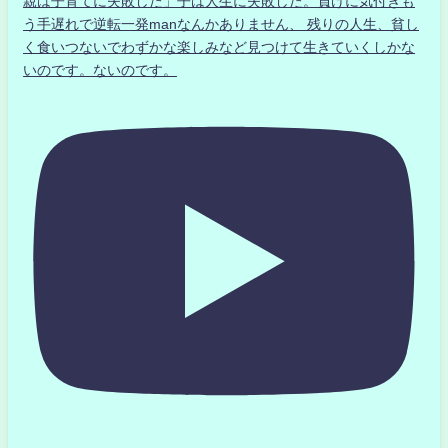
親は子育てに失敗した」子は人生に失敗した。負けに気付きも
う手遅れで逆転一発manなんかありません、 残りの人生、貧し
く食いつないでわずかな楽しみなど見つけて生きていくしかな
いのです。ないのです。