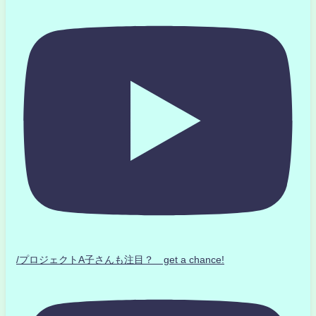
/プロジェクトA子さんも注目？ get a chance!