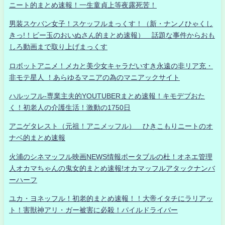
ニート的まとめ速報！一生童貞上等夜露死苦！
男装スケバン女子！スケッフルまっくす！（新・ナンノひゃくし
きっ!！ビー玉のおいぬさん的まとめ速報） 話題な事件からおも
しろ動画まで取り上げまっくす
ロボットアニメ！メカと美少女キャラだいすき永遠の非リア充・
非モテ星人 ！あらゆるマニアの為のマニアックサイト
ハルッフル-専業主夫的YOUTUBERまとめ速報！キモデブおた
く！初老人の介護生活！激動の1750日
アニゲタレスト（元祖！アニメッフル） ひきこもりニートのオ
ナベ的まとめ速報
火浦のシネマッフル映画NEWS情報ポータブルの杜！オネエ管理
人オカマちゃんの鬼女的まとめ速報!オカマッフルアタックナンバ
ーハーフ
ユカ・ヨネッフル！初老的まとめ速報！！大帝イタチにラリアッ
ト！害獣神アリ・ガー被害に必殺！パイルドライバー