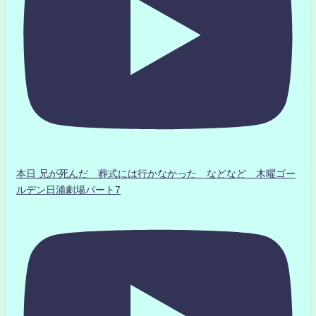
本日 兄が死んだ 葬式には行かなかった などなど 木曜ゴー
ルデン日浦劇場パート7