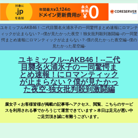
ユキミッフルAKB46！-二代目襲名火浦氷子の一同驚愕まとめ速報にロマンテ
ィックが止まらない？--僕が見たかった夜空！独女批判殺到激闘編--の一同驚
愕まとめ速報にロマンティックが止まらない？-僕の見たかった夜空編--僕の
見たかった星空編-
ユキミッフル--AKB46！--二代
目襲名火浦氷子の一同驚愕ま
とめ速報！にロマンティック
が止まらない？僕が見たかっ
た夜空-独女批判殺到激闘編
腐女子＜お客様皆様が掲載の記事等へアクセス、閲覧、こちらのサービ
スを利用される事でかろうじて運営できています＞本日は足元が悪い中
ご足労頂き誠に有難うございます。