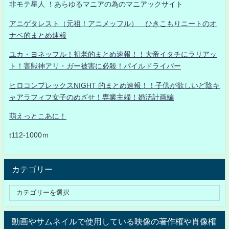
非モテ星人 ！あらゆるマニアの為のマニアックサイト
アニゲタレスト（元祖！アニメッフル） ひきこもりニートのオ
ナベ的まとめ速報
ユカ・ヨネッフル！初老的まとめ速報！！大帝イタチにラリアッ
ト！害獣神アリ・ガー被害に必殺！パイルドライバー
ヒロコンプレックスNIGHT 的まとめ速報！！子供が欲しいど陰キ
ャアラフィフ女子のめざせ！専業主婦！婚活計画編
萌えっとこあに！
t112-1000ｍ
カテゴリー
動画やサムネイルで使用している映像の著作権や肖像権