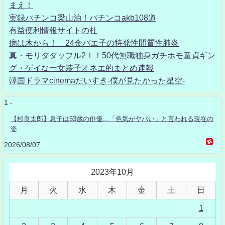
まえ！
実録パチンコ梁山泊！パチンコakb108道
有益便利情報サイトの杜
病は木から！ 24金バエ子の特発性間質性肺炎
真・モリタダッフル2！！50代無職独身ガチホモ童貞ギン
グ・ゲイなー女装子オネエ的まとめ速報
韓国ドラマcinemaだいすき-僕が見たかった星空-
1 -
【杉良太郎】息子は53歳の俳優…「色気がヤバい」と言われる現在の
姿
2026/08/07
2023年10月
月
火
水
木
金
土
日
1