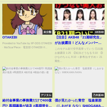
未分類
AKB48
OTAKEBI
【注目】AKB48「21期研究生」
がお披露目！どんなメンバー？
Provided to YouTube by IIP-DDS OTAKEBI
· Ma’Scar’Piece · 電音部 OTAKEBI ℗...
【髙橋舞桜 田中沙友利 牧戸愛茉
このモデル顔で空手黒帯っていう ①21期
お披露目 1:25 ②紅白どうなる 5:10 ③
森川優 渡邉葵心 紅白歌合戦 リク
ひなのちゃん 8:10 ＜参考/おすすめ＞ 21
アワ 久保姫菜乃】
期生...
デジタル
乃木坂46
給付金事業の事務費だけで400億
僕が見たかった青空 塩釜菜那
円? 馬淵議員が追及 #馬淵澄夫 #
（しおがま なな）SHIOGAMA