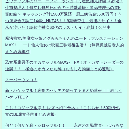
ヒウラッフルのハーニーフィニッシュゴミ屋敷補完計画 ＜必殺！
生前整理人！孤立し孤独死からの～特殊清掃・遺品整理への道F
完結編＞ キャッシング計1500万返済：厨二病借金3500万円！う
つ病統合失調症14年生HKT46！！9期研究生、最後のサイト！全
米が泣いた！認知症鬱病60代のラストサイト絶賛！公開中
魔法熟女/美魔女ッ娘メグみみちゃんのニートッフルステーション
MAX！ ニート仙人仙女の映画三昧老後生活！（無職孤独居老人的
まとめ速報Z)]
乙女系腐男子のオカマッフルMAX2- FX！オ・カマトレーダーの
逆襲！！ 極道のオカマたち編（おもしろ動画まとめ速報）
スーパーウンコ！
新・ハゲッフル！哀愁のハゲ男の髪ってるまとめ速報！！激しく
ハゲっTEL？
こじ！コジッフル@！-レズっ娘百合ネエ！こじらせ！50独身処
女のBL腐女子的まとめ速報-
何だ！何が？真・シロッフル！！ 永遠の無職童貞- ぼっちな