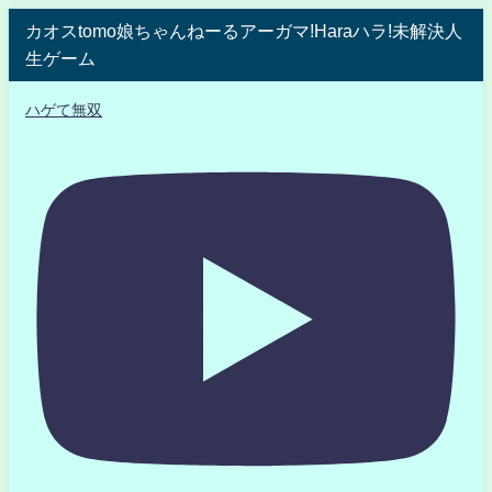
カオスtomo娘ちゃんねーるアーガマ!Haraハラ!未解決人
生ゲーム
ハゲて無双