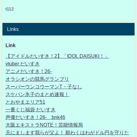
t112
Links
Link
【アイドルだいすき！2】「IDOL DAISUKI！」
vtuber だいすき
アニメだいすき！26-
オラシオンの競馬グランプリ
スーパーウンコウーマンT・子なし
スケバン氷子のまとめ速報！
とおやまエリア51
一番くじ福袋 だいすき
声優だいすき！26- bnk46
大阪エキストラNOTE！芸能情報局
天にまします我らが父よ！ 願わくはわがドル円を守りた