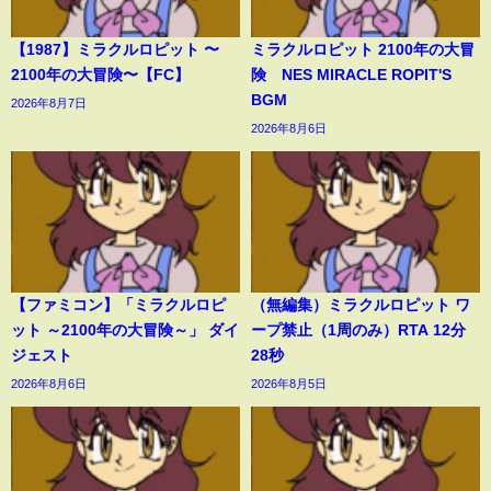
【1987】ミラクルロピット 〜
ミラクルロピット 2100年の大冒
2100年の大冒険〜【FC】
険 NES MIRACLE ROPIT'S
BGM
2026年8月7日
2026年8月6日
【ファミコン】「ミラクルロピ
（無編集）ミラクルロピット ワ
ット ～2100年の大冒険～」 ダイ
ープ禁止（1周のみ）RTA 12分
ジェスト
28秒
2026年8月6日
2026年8月5日