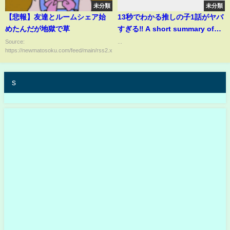
未分類
未分類
【悲報】友達とルームシェア始
13秒でわかる推しの子1話がヤバ
めたんだが地獄で草
すぎる‼︎ A short summary of
Oshinoko 1 episode⭐️
Source:
...
https://newmatosoku.com/feed/main/rss2.xml...
s