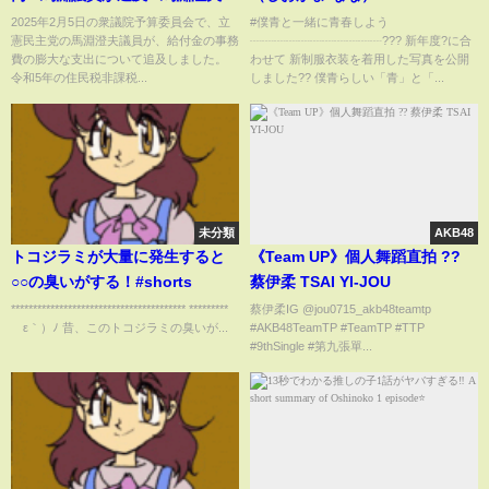
給付金 #税金の使い道
NANA
2025年2月5日の衆議院予算委員会で、立
#僕青と一緒に青春しよう
憲民主党の馬淵澄夫議員が、給付金の事務
┈┈┈┈┈┈┈┈┈┈┈??? 新年度?に合
費の膨大な支出について追及しました。
わせて 新制服衣装を着用した写真を公開
令和5年の住民税非課税...
しました?? 僕青らしい「青」と「...
未分類
AKB48
トコジラミが大量に発生すると
《Team UP》個人舞蹈直拍 ??
○○の臭いがする！#shorts
蔡伊柔 TSAI YI-JOU
**************************************** *********
蔡伊柔IG @jou0715_akb48teamtp
´ε｀）ﾉ 昔、このトコジラミの臭いが...
#AKB48TeamTP #TeamTP #TTP⁣
#9thSingle #第九張單...