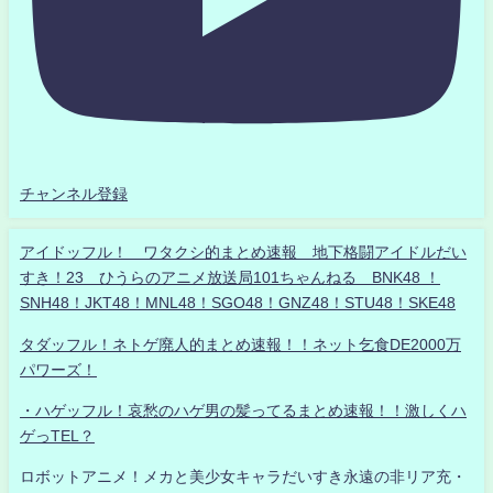
チャンネル登録
アイドッフル！ ワタクシ的まとめ速報 地下格闘アイドルだい
すき！23 ひうらのアニメ放送局101ちゃんねる BNK48 ！
SNH48！JKT48！MNL48！SGO48！GNZ48！STU48！SKE48
タダッフル！ネトゲ廃人的まとめ速報！！ネット乞食DE2000万
パワーズ！
・ハゲッフル！哀愁のハゲ男の髪ってるまとめ速報！！激しくハ
ゲっTEL？
ロボットアニメ！メカと美少女キャラだいすき永遠の非リア充・