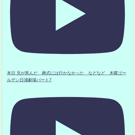
本日 兄が死んだ 葬式には行かなかった などなど 木曜ゴー
ルデン日浦劇場パート7