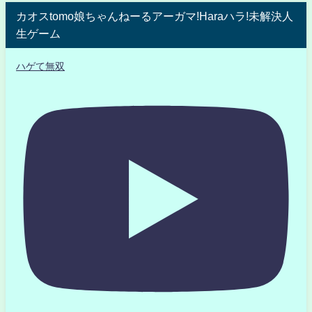
カオスtomo娘ちゃんねーるアーガマ!Haraハラ!未解決人
生ゲーム
ハゲて無双