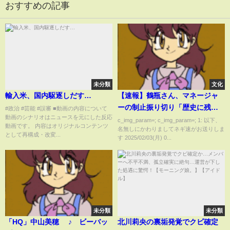
おすすめの記事
未分類
文化
輸入米、国内駆逐しだす…
【速報】鶴瓶さん、マネージャ
ーの制止振り切り「歴史に残る
#政治 #芸能 #誤審 ■動画の内容について
動画のシナリオはニュースを元にした反応
トバッチリ」
c_img_param=; c_img_param=; 1: 以下、
動画です。 内容はオリジナルコンテンツ
名無しにかわりましてネギ速がお送りしま
として再構成・改変...
す 2025/02/03(月) 0...
未分類
未分類
「HQ」中山美穂 ♪ ビーバッ
北川莉央の裏垢発覚でクビ確定