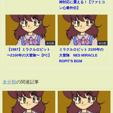
神対応に震える！【ファミコ
ン心拳外伝】
未分類
未分類
【1987】ミラクルロピット
ミラクルロピット 2100年の
〜2100年の大冒険〜【FC】
大冒険 NES MIRACLE
ROPIT'S BGM
未分類
の関連記事