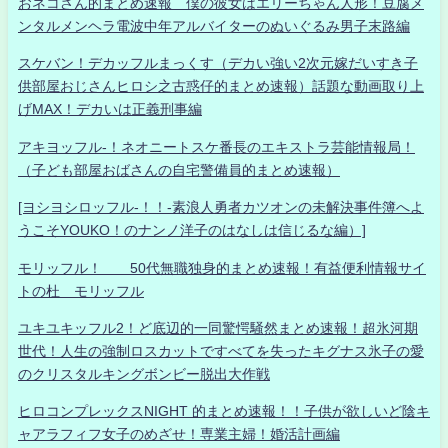
おネコさん的まとめ速報 僕の彼女はエリーちゃん人形！豆腐メ
ンタルメンヘラ電波中年アルバイターのぬいぐるみ男子末路編
スケバン！デカッフルまっくす（デカい強い2次元嫁だいすき子
供部屋おじさんヒロシ之古惑仔的まとめ速報）話題な動画取り上
げMAX！デカいは正義刑事編
アキヨッフル-！ネオニートスケ番長のエキストラ芸能情報局！
（子ども部屋おばさんの自宅警備員的まとめ速報）
[ヨシヨシロッフル-！！-素浪人勇者カツオンの未解決事件簿へよ
うこそYOUKO！のナンノ洋子のはなしは信じるな編）]
モリッフル！ 50代無職独身的まとめ速報！有益便利情報サイ
トの杜 モリッフル
ユキユキッフル2！ど底辺的一同驚愕騒然まとめ速報！超氷河期
世代！人生の強制ロスカットですべてを失ったキグナス氷子の愛
のクリスタルキングボンビー脱出大作戦
ヒロコンプレックスNIGHT 的まとめ速報！！子供が欲しいど陰キ
ャアラフィフ女子のめざせ！専業主婦！婚活計画編