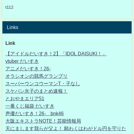
t112
Links
Link
【アイドルだいすき！2】「IDOL DAISUKI！」
vtuber だいすき
アニメだいすき！26-
オラシオンの競馬グランプリ
スーパーウンコウーマンT・子なし
スケバン氷子のまとめ速報！
とおやまエリア51
一番くじ福袋 だいすき
声優だいすき！26- bnk46
大阪エキストラNOTE！芸能情報局
天にまします我らが父よ！ 願わくはわがドル円を守りた