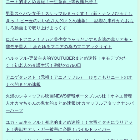
ニート的まとめ速報！一生童貞上等夜露死苦！
男装スケバン女子！スケッフルまっくす！（新・ナンノひゃくし
きっ!！ビー玉のおいぬさん的まとめ速報） 話題な事件からおも
しろ動画まで取り上げまっくす
ロボットアニメ！メカと美少女キャラだいすき永遠の非リア充・
非モテ星人 ！あらゆるマニアの為のマニアックサイト
ハルッフル-専業主夫的YOUTUBERまとめ速報！キモデブおた
く！初老人の介護生活！激動の1750日
アニゲタレスト（元祖！アニメッフル） ひきこもりニートのオ
ナベ的まとめ速報
火浦のシネマッフル映画NEWS情報ポータブルの杜！オネエ管理
人オカマちゃんの鬼女的まとめ速報!オカマッフルアタックナンバ
ーハーフ
ユカ・ヨネッフル！初老的まとめ速報！！大帝イタチにラリアッ
ト！害獣神アリ・ガー被害に必殺！パイルドライバー