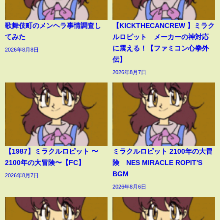
歌舞伎町のメンヘラ事情調査し
【KICKTHECANCREW 】ミラク
てみた
ルロピット メーカーの神対応
に震える！【ファミコン心拳外
2026年8月8日
伝】
2026年8月7日
【1987】ミラクルロピット 〜
ミラクルロピット 2100年の大冒
2100年の大冒険〜【FC】
険 NES MIRACLE ROPIT'S
BGM
2026年8月7日
2026年8月6日