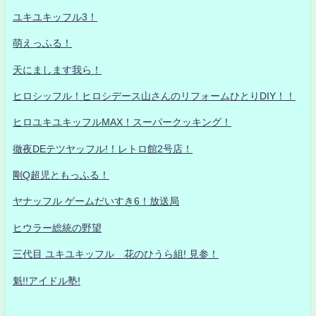
ユキユキッフル3！
萌えっふる！
天にまします我ら！
ヒロシッフル！ヒロシデース山さんのリフォームひとりDIY！！
ヒロユキユキッフルMAX！スーパークッキング！
徹夜DEテツヤッフル!！レトロ館2号店！
剛Q超児ともっふる！
ヤナッフル ゲームだいすき6！放送局
ヒウラー総統の野望
三代目 ユキユキッフル 花のひうら組! 見参！
魁!!アイドル塾!