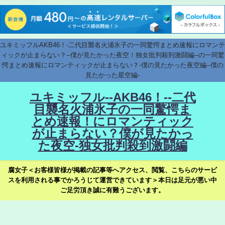
ユキミッフルAKB46！-二代目襲名火浦氷子の一同驚愕まとめ速報にロマンテ
ィックが止まらない？--僕が見たかった夜空！独女批判殺到激闘編--の一同驚
愕まとめ速報にロマンティックが止まらない？-僕の見たかった夜空編--僕の
見たかった星空編-
ユキミッフル--AKB46！--二代
目襲名火浦氷子の一同驚愕ま
とめ速報！にロマンティック
が止まらない？僕が見たかっ
た夜空-独女批判殺到激闘編
腐女子＜お客様皆様が掲載の記事等へアクセス、閲覧、こちらのサービ
スを利用される事でかろうじて運営できています＞本日は足元が悪い中
ご足労頂き誠に有難うございます。