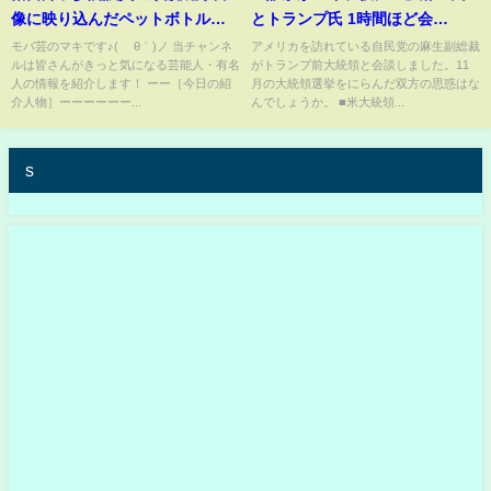
像に映り込んだペットボトルの
とトランプ氏 1時間ほど会
中身が判明...電気火災と言われる
談、“もしトラ”備えの一方、配
モバ芸のマキです♪( ´θ｀)ノ 当チャンネ
アメリカを訪れている自民党の麻生副総裁
ルは皆さんがきっと気になる芸能人・有名
がトランプ前大統領と会談しました。11
証拠に言葉を失う...DNA鑑定で
慮も【Nスタ解説】｜
人の情報を紹介します！ ーー［今日の紹
月の大統領選挙をにらんだ双方の思惑はな
夫と長女の死去が確認された精
TBS NEWS DIG
介人物］ーーーーーー...
んでしょうか。 ■米大統領...
神崩壊した現在に驚きを隠せな
い...
s