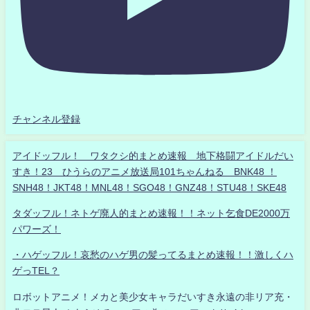
チャンネル登録
アイドッフル！ ワタクシ的まとめ速報 地下格闘アイドルだい
すき！23 ひうらのアニメ放送局101ちゃんねる BNK48 ！
SNH48！JKT48！MNL48！SGO48！GNZ48！STU48！SKE48
タダッフル！ネトゲ廃人的まとめ速報！！ネット乞食DE2000万
パワーズ！
・ハゲッフル！哀愁のハゲ男の髪ってるまとめ速報！！激しくハ
ゲっTEL？
ロボットアニメ！メカと美少女キャラだいすき永遠の非リア充・