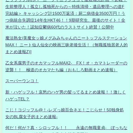
生前整理人！孤立し孤独死からの～特殊清掃・遺品整理への道F
完結編＞ キャッシング計1500万返済：厨二病借金3500万円！う
つ病統合失調症14年生HKT46！！9期研究生、最後のサイト！全
米が泣いた！認知症鬱病60代のラストサイト絶賛！公開中
魔法熟女/美魔女ッ娘メグみみちゃんのニートッフルステーション
MAX！ ニート仙人仙女の映画三昧老後生活！（無職孤独居老人的
まとめ速報Z)]
乙女系腐男子のオカマッフルMAX2- FX！オ・カマトレーダーの
逆襲！！ 極道のオカマたち編（おもしろ動画まとめ速報）
スーパーウンコ！
新・ハゲッフル！哀愁のハゲ男の髪ってるまとめ速報！！激しく
ハゲっTEL？
こじ！コジッフル@！-レズっ娘百合ネエ！こじらせ！50独身処
女のBL腐女子的まとめ速報-
何だ！何が？真・シロッフル！！ 永遠の無職童貞- ぼっちな