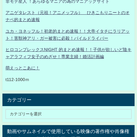
非モテ星人 ！あらゆるマニアの為のマニアックサイト
アニゲタレスト（元祖！アニメッフル） ひきこもりニートのオ
ナベ的まとめ速報
ユカ・ヨネッフル！初老的まとめ速報！！大帝イタチにラリアッ
ト！害獣神アリ・ガー被害に必殺！パイルドライバー
ヒロコンプレックスNIGHT 的まとめ速報！！子供が欲しいど陰キ
ャアラフィフ女子のめざせ！専業主婦！婚活計画編
萌えっとこあに！
t112-1000ｍ
カテゴリー
動画やサムネイルで使用している映像の著作権や肖像権