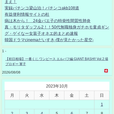
まえ！
実録パチンコ梁山泊！パチンコakb108道
有益便利情報サイトの杜
病は木から！ 24金バエ子の特発性間質性肺炎
真・モリタダッフル2！！50代無職独身ガチホモ童貞ギン
グ・ゲイなー女装子オネエ的まとめ速報
韓国ドラマcinemaだいすき-僕が見たかった星空-
1 -
【初日相場】一番くじ ワンピース エルバフ編 GIANT BASH!! Vol.2 場
ブロギー 軍子
2026/08/08
2023年10月
月
火
水
木
金
土
日
1
2
3
4
5
6
7
8