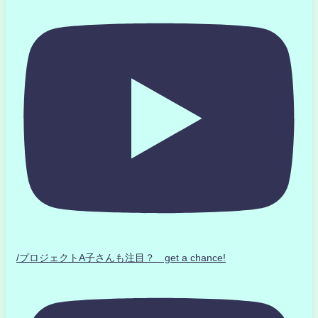
/プロジェクトA子さんも注目？ get a chance!