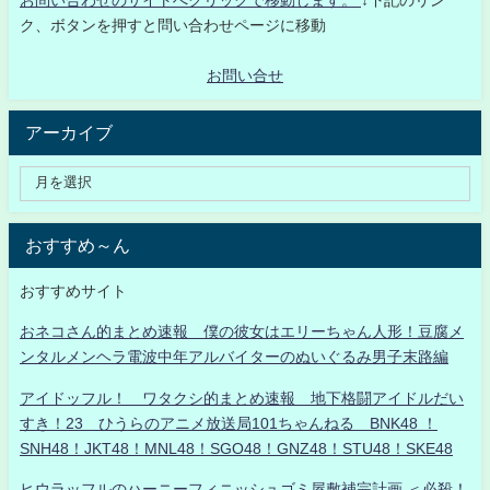
ク、ボタンを押すと問い合わせページに移動
お問い合せ
アーカイブ
おすすめ～ん
おすすめサイト
おネコさん的まとめ速報 僕の彼女はエリーちゃん人形！豆腐メ
ンタルメンヘラ電波中年アルバイターのぬいぐるみ男子末路編
アイドッフル！ ワタクシ的まとめ速報 地下格闘アイドルだい
すき！23 ひうらのアニメ放送局101ちゃんねる BNK48 ！
SNH48！JKT48！MNL48！SGO48！GNZ48！STU48！SKE48
ヒウラッフルのハーニーフィニッシュゴミ屋敷補完計画 ＜必殺！