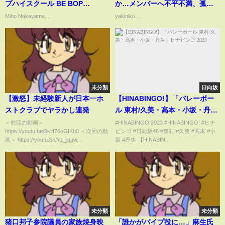
プハイスクール BE BOP
か…メンバーへ不平不満、孤立
HIGHSCHOOL 1985年
確実に絶句…運営が下した処遇
Miho Nakayama...
yakiniku...
に驚愕！【モーニング娘。】
【アイドル】
未分類
日向坂
【激怒】未経験新人が日本一ホ
【HINABINGO!】「バレーボー
ストクラブでヤラかし連発
ル 東村/久美・高本・小坂・丹
生」ヒナビンゴ 2023
＜前回の動画＞
#HINABINGO!2023 #HINABINGO! #ヒナ
https://youtu.be/9kH76oGIKb0 ＜次回の動
ビンゴ #日向坂46 #東村 #久美 #高本 #小
画＞ https://youtu.be/Yz_jttgw...
坂 #丹生 【HINABIN...
未分類
未分類
猪口邦子参院議員の家族焼身映
「誰かがパイプ役に…」麻生氏