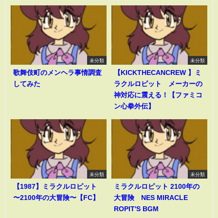
未分類
未分類
歌舞伎町のメンヘラ事情調査
【KICKTHECANCREW 】ミ
してみた
ラクルロピット メーカーの
神対応に震える！【ファミコ
ン心拳外伝】
未分類
未分類
【1987】ミラクルロピット
ミラクルロピット 2100年の
〜2100年の大冒険〜【FC】
大冒険 NES MIRACLE
ROPIT'S BGM