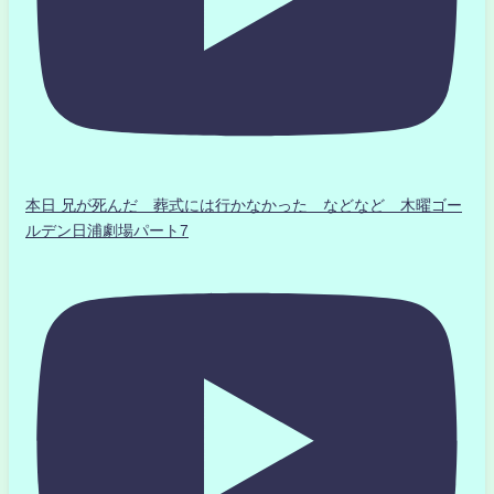
本日 兄が死んだ 葬式には行かなかった などなど 木曜ゴー
ルデン日浦劇場パート7