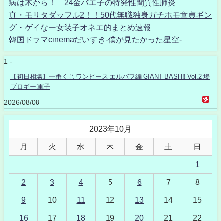
病は木から！ 24金バエ子の特発性間質性肺炎
真・モリタダッフル2！！50代無職独身ガチホモ童貞ギン
グ・ゲイなー女装子オネエ的まとめ速報
韓国ドラマcinemaだいすき-僕が見たかった星空-
1 -
【初日相場】一番くじ ワンピース エルバフ編 GIANT BASH!! Vol.2 場
ブロギー 軍子
2026/08/08
2023年10月
月
火
水
木
金
土
日
1
2
3
4
5
6
7
8
9
10
11
12
13
14
15
16
17
18
19
20
21
22