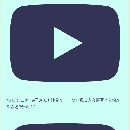
/プロジェクトA子さんも注目？ なぜ私は入会拒否？真相が
刺さる3分間？/