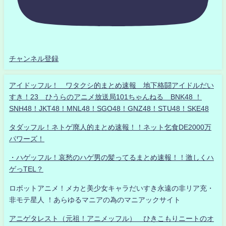
チャンネル登録
アイドッフル！ ワタクシ的まとめ速報 地下格闘アイドルだい
すき！23 ひうらのアニメ放送局101ちゃんねる BNK48 ！
SNH48！JKT48！MNL48！SGO48！GNZ48！STU48！SKE48
タダッフル！ネトゲ廃人的まとめ速報！！ネット乞食DE2000万
パワーズ！
・ハゲッフル！哀愁のハゲ男の髪ってるまとめ速報！！激しくハ
ゲっTEL？
ロボットアニメ！メカと美少女キャラだいすき永遠の非リア充・
非モテ星人 ！あらゆるマニアの為のマニアックサイト
アニゲタレスト（元祖！アニメッフル） ひきこもりニートのオ