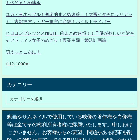
ナベ的まとめ速報
ユカ・ヨネッフル！初老的まとめ速報！！大帝イタチにラリアッ
ト！害獣神アリ・ガー被害に必殺！パイルドライバー
ヒロコンプレックスNIGHT 的まとめ速報！！子供が欲しいど陰キ
ャアラフィフ女子のめざせ！専業主婦！婚活計画編
萌えっとこあに！
t112-1000ｍ
カテゴリー
動画やサムネイルで使用している映像の著作権や肖像権
等は全てその権利所有者様に帰属いたします。申しわけ
ございません。お客様からの要望、問題がある記事を削
除、送信防止措置にできる限り応じます。お問い合わせ