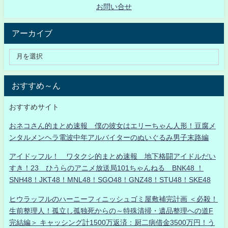
お問い合せ
アーカイブ
おすすめ～ん
おすすめサイト
おネコさん的まとめ速報 僕の彼女はエリーちゃん人形！豆腐メ
ンタルメンヘラ電波中年アルバイターのぬいぐるみ男子末路編
アイドッフル！ ワタクシ的まとめ速報 地下格闘アイドルだい
すき！23 ひうらのアニメ放送局101ちゃんねる BNK48 ！
SNH48！JKT48！MNL48！SGO48！GNZ48！STU48！SKE48
ヒウラッフルのハーニーフィニッシュゴミ屋敷補完計画 ＜必殺！
生前整理人！孤立し孤独死からの～特殊清掃・遺品整理への道F
完結編＞ キャッシング計1500万返済：厨二病借金3500万円！う