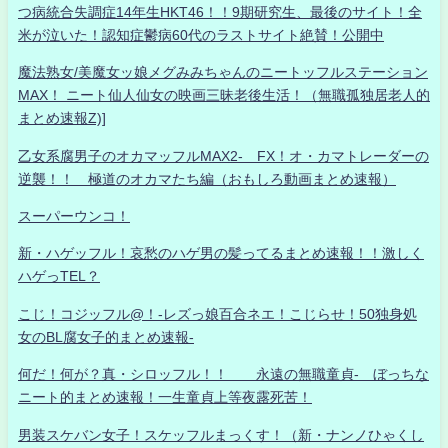
つ病統合失調症14年生HKT46！！9期研究生、最後のサイト！全
米が泣いた！認知症鬱病60代のラストサイト絶賛！公開中
魔法熟女/美魔女ッ娘メグみみちゃんのニートッフルステーション
MAX！ ニート仙人仙女の映画三昧老後生活！（無職孤独居老人的
まとめ速報Z)]
乙女系腐男子のオカマッフルMAX2- FX！オ・カマトレーダーの
逆襲！！ 極道のオカマたち編（おもしろ動画まとめ速報）
スーパーウンコ！
新・ハゲッフル！哀愁のハゲ男の髪ってるまとめ速報！！激しく
ハゲっTEL？
こじ！コジッフル@！-レズっ娘百合ネエ！こじらせ！50独身処
女のBL腐女子的まとめ速報-
何だ！何が？真・シロッフル！！ 永遠の無職童貞- ぼっちな
ニート的まとめ速報！一生童貞上等夜露死苦！
男装スケバン女子！スケッフルまっくす！（新・ナンノひゃくし