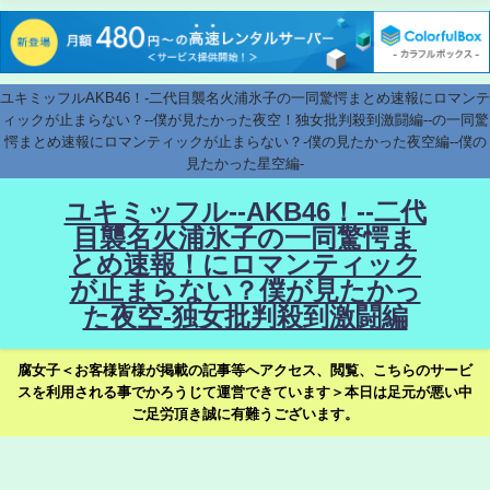
ユキミッフルAKB46！-二代目襲名火浦氷子の一同驚愕まとめ速報にロマンテ
ィックが止まらない？--僕が見たかった夜空！独女批判殺到激闘編--の一同驚
愕まとめ速報にロマンティックが止まらない？-僕の見たかった夜空編--僕の
見たかった星空編-
ユキミッフル--AKB46！--二代
目襲名火浦氷子の一同驚愕ま
とめ速報！にロマンティック
が止まらない？僕が見たかっ
た夜空-独女批判殺到激闘編
腐女子＜お客様皆様が掲載の記事等へアクセス、閲覧、こちらのサービ
スを利用される事でかろうじて運営できています＞本日は足元が悪い中
ご足労頂き誠に有難うございます。