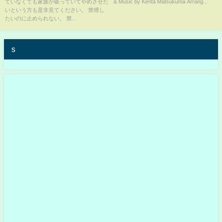
ていなくても家族が吸っていてやめさせた
& Music by Kenta Matsukuma Arrang...
のか。知っているようで知らな
いという方も是非見てください。 禁煙し
いタバコの話です。
たいのに止められない。 禁...
s