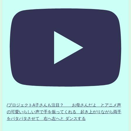
/プロジェクトA子さんも注目？ お母さんだよ とアニメ声
の可愛いらしい声で手を振ってくれる 起き上がりながら両手
をパタパタさせて 右へ左へと ダンスする