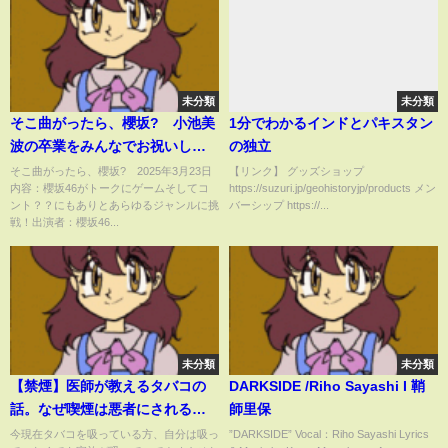
未分類
未分類
そこ曲がったら、櫻坂? 小池美
1分でわかるインドとパキスタン
波の卒業をみんなでお祝いしよ
の独立
う 3月23日
そこ曲がったら、櫻坂? 2025年3月23日
【リンク】 グッズショップ
内容：櫻坂46がトークにゲームそしてコ
https://suzuri.jp/geohistoryjp/products メン
ント？？にもありとあらゆるジャンルに挑
バーシップ https://...
戦！出演者：櫻坂46...
未分類
未分類
【禁煙】医師が教えるタバコの
DARKSIDE /Riho Sayashi I 鞘
話。なぜ喫煙は悪者にされるの
師里保
か、なぜタバコを止められない
今現在タバコを吸っている方、自分は吸っ
”DARKSIDE” Vocal：Riho Sayashi Lyrics