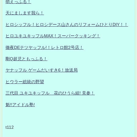
萌えっふる！
天にまします我ら！
ヒロシッフル！ヒロシデース山さんのリフォームひとりDIY！！
ヒロユキユキッフルMAX！スーパークッキング！
徹夜DEテツヤッフル!！レトロ館2号店！
剛Q超児ともっふる！
ヤナッフル ゲームだいすき6！放送局
ヒウラー総統の野望
三代目 ユキユキッフル 花のひうら組! 見参！
魁!!アイドル塾!
t112