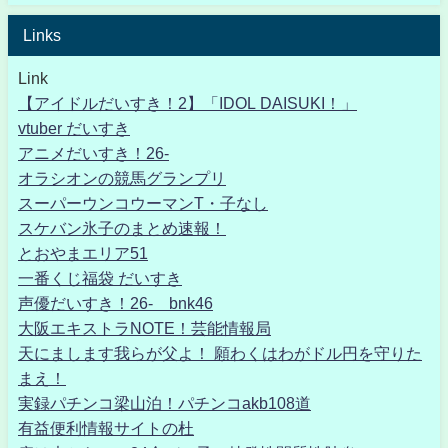
Links
Link
【アイドルだいすき！2】「IDOL DAISUKI！」
vtuber だいすき
アニメだいすき！26-
オラシオンの競馬グランプリ
スーパーウンコウーマンT・子なし
スケバン氷子のまとめ速報！
とおやまエリア51
一番くじ福袋 だいすき
声優だいすき！26- bnk46
大阪エキストラNOTE！芸能情報局
天にまします我らが父よ！ 願わくはわがドル円を守りた
まえ！
実録パチンコ梁山泊！パチンコakb108道
有益便利情報サイトの杜