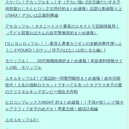
スケバン！デカッフルまっくす（デカい強い2次元嫁だいすき子
供部屋おじさんヒロシ之古惑仔的まとめ速報）話題な動画取り上
げMAX！デカいは正義刑事編
アキヨッフル-！ネオニートスケ番長のエキストラ芸能情報局！
（子ども部屋おばさんの自宅警備員的まとめ速報）
[ヨシヨシロッフル-！！-素浪人勇者カツオンの未解決事件簿へよ
うこそYOUKO！のナンノ洋子のはなしは信じるな編）]
モリッフル！ 50代無職独身的まとめ速報！有益便利情報サイ
トの杜 モリッフル
ユキユキッフル2！ど底辺的一同驚愕騒然まとめ速報！超氷河期
世代！人生の強制ロスカットですべてを失ったキグナス氷子の愛
のクリスタルキングボンビー脱出大作戦
ヒロコンプレックスNIGHT 的まとめ速報！！子供が欲しいど陰キ
ャアラフィフ女子のめざせ！専業主婦！婚活計画編
ユキユキッフル3！