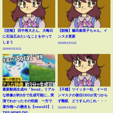
【悲報】 田中将大さん、大晦日
【朗報】篠田麻里子ちゃん、イ
に石油王みたいなことをやって
ンスタ更新
しまう
2026年5月31日
2026年5月31日
最新動画生成AI「Sora2」リアル
【不穏】ツイッター社、イーロ
な映像が約3分で生成可能に…実
ンマスクの後任CEOが見つから
演でわかったその性能 一方で
ず難航 どうすんのこれ・・・
著作権への懸念も【news23】｜
2026年4月25日
TBS NEWS DIG