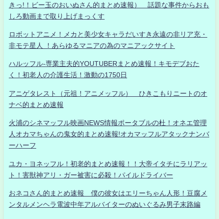
きっ!！ビー玉のおいぬさん的まとめ速報） 話題な事件からおも
しろ動画まで取り上げまっくす
ロボットアニメ！メカと美少女キャラだいすき永遠の非リア充・
非モテ星人 ！あらゆるマニアの為のマニアックサイト
ハルッフル-専業主夫的YOUTUBERまとめ速報！キモデブおた
く！初老人の介護生活！激動の1750日
アニゲタレスト（元祖！アニメッフル） ひきこもりニートのオ
ナベ的まとめ速報
火浦のシネマッフル映画NEWS情報ポータブルの杜！オネエ管理
人オカマちゃんの鬼女的まとめ速報!オカマッフルアタックナンバ
ーハーフ
ユカ・ヨネッフル！初老的まとめ速報！！大帝イタチにラリアッ
ト！害獣神アリ・ガー被害に必殺！パイルドライバー
おネコさん的まとめ速報 僕の彼女はエリーちゃん人形！豆腐メ
ンタルメンヘラ電波中年アルバイターのぬいぐるみ男子末路編