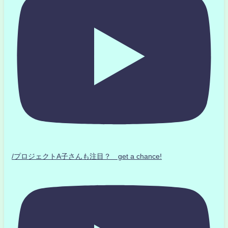
/プロジェクトA子さんも注目？ get a chance!