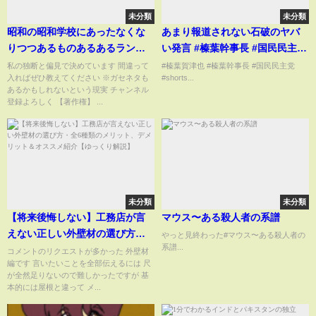
未分類
未分類
昭和の昭和学校にあったなくな
あまり報道されない石破のヤバ
りつつあるものあるあるランキ
い発言 #榛葉幹事長 #国民民主党
ング #明日誰かに語りたくな
#shorts
私の独断と偏見で決めています 間違って
#榛葉賀津也 #榛葉幹事長 #国民民主党
入ればぜひ教えてください ※ガセネタも
#shorts...
る #昭和 #あるある #ランキ
あるかもしれないという現実 チャンネル
ング #ブルマ
登録よろしく 【著作権】 ...
未分類
未分類
【将来後悔しない】工務店が言
マウス〜ある殺人者の系譜
えない正しい外壁材の選び方・
やっと見終わった#マウス〜ある殺人者の
系譜...
全6種類のメリット、デメリット
コメントのリクエストが多かった 外壁材
編です 言いたいことを全部伝えるには 尺
＆オススメ紹介【ゆっくり解
が全然足りないので難しかったですが 基
説】
本的には屋根と違って メ...