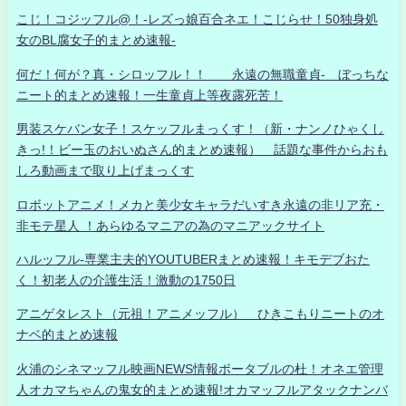
こじ！コジッフル@！-レズっ娘百合ネエ！こじらせ！50独身処
女のBL腐女子的まとめ速報-
何だ！何が？真・シロッフル！！ 永遠の無職童貞- ぼっちな
ニート的まとめ速報！一生童貞上等夜露死苦！
男装スケバン女子！スケッフルまっくす！（新・ナンノひゃくし
きっ!！ビー玉のおいぬさん的まとめ速報） 話題な事件からおも
しろ動画まで取り上げまっくす
ロボットアニメ！メカと美少女キャラだいすき永遠の非リア充・
非モテ星人 ！あらゆるマニアの為のマニアックサイト
ハルッフル-専業主夫的YOUTUBERまとめ速報！キモデブおた
く！初老人の介護生活！激動の1750日
アニゲタレスト（元祖！アニメッフル） ひきこもりニートのオ
ナベ的まとめ速報
火浦のシネマッフル映画NEWS情報ポータブルの杜！オネエ管理
人オカマちゃんの鬼女的まとめ速報!オカマッフルアタックナンバ