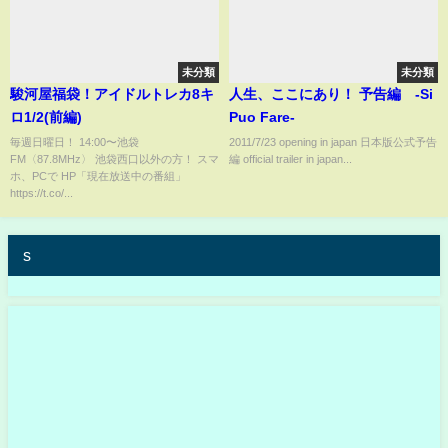
未分類
未分類
駿河屋福袋！アイドルトレカ8キ
人生、ここにあり！ 予告編 -Si
ロ1/2(前編)
Puo Fare-
毎週日曜日！ 14:00〜池袋
2011/7/23 opening in japan 日本版公式予告
FM〈87.8MHz〉 池袋西口以外の方！ スマ
編 official trailer in japan...
ホ、PCで HP「現在放送中の番組」
https://t.co/...
s