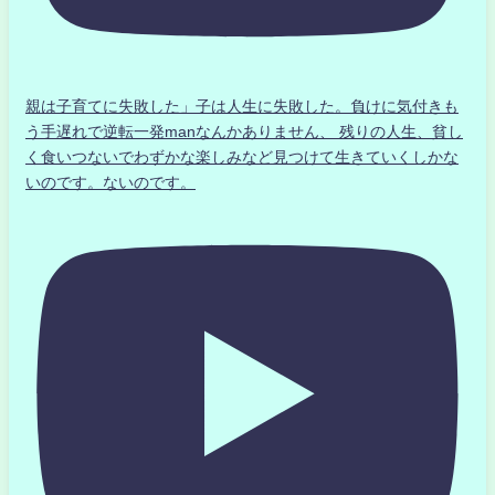
親は子育てに失敗した」子は人生に失敗した。負けに気付きも
う手遅れで逆転一発manなんかありません、 残りの人生、貧し
く食いつないでわずかな楽しみなど見つけて生きていくしかな
いのです。ないのです。