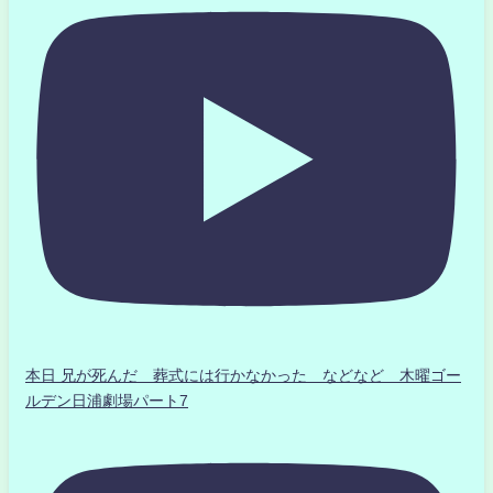
本日 兄が死んだ 葬式には行かなかった などなど 木曜ゴー
ルデン日浦劇場パート7