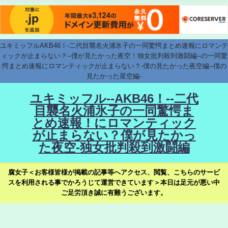
ユキミッフルAKB46！-二代目襲名火浦氷子の一同驚愕まとめ速報にロマンテ
ィックが止まらない？--僕が見たかった夜空！独女批判殺到激闘編--の一同驚
愕まとめ速報にロマンティックが止まらない？-僕の見たかった夜空編--僕の
見たかった星空編-
ユキミッフル--AKB46！--二代
目襲名火浦氷子の一同驚愕ま
とめ速報！にロマンティック
が止まらない？僕が見たかっ
た夜空-独女批判殺到激闘編
腐女子＜お客様皆様が掲載の記事等へアクセス、閲覧、こちらのサービ
スを利用される事でかろうじて運営できています＞本日は足元が悪い中
ご足労頂き誠に有難うございます。