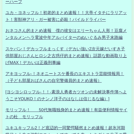
ーハーフ
ユカ・ヨネッフル！初老的まとめ速報！！大帝イタチにラリアッ
ト！害獣神アリ・ガー被害に必殺！パイルドライバー
おネコさん的まとめ速報 僕の彼女はエリーちゃん人形！豆腐メ
ンタルメンヘラ電波中年アルバイターのぬいぐるみ男子末路編
スケバン！デカッフルまっくす（デカい強い2次元嫁だいすき子
供部屋おじさんヒロシ之古惑仔的まとめ速報）話題な動画取り上
げMAX！デカいは正義刑事編
アキヨッフル-！ネオニートスケ番長のエキストラ芸能情報局！
（子ども部屋おばさんの自宅警備員的まとめ速報）
[ヨシヨシロッフル-！！-素浪人勇者カツオンの未解決事件簿へよ
うこそYOUKO！のナンノ洋子のはなしは信じるな編）]
モリッフル！ 50代無職独身的まとめ速報！有益便利情報サイ
トの杜 モリッフル
ユキユキッフル2！ど底辺的一同驚愕騒然まとめ速報！超氷河期