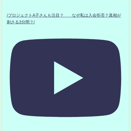
/プロジェクトA子さんも注目？ なぜ私は入会拒否？真相が
刺さる3分間？/