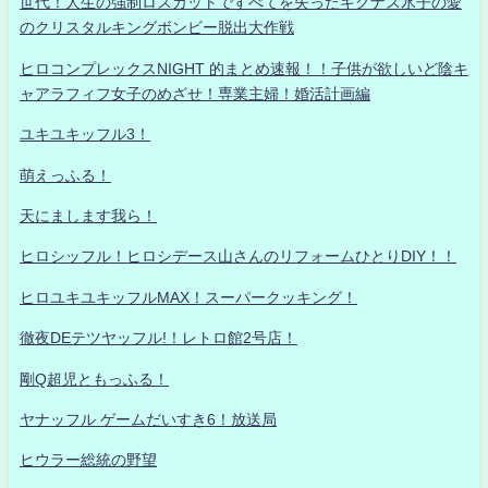
世代！人生の強制ロスカットですべてを失ったキグナス氷子の愛
のクリスタルキングボンビー脱出大作戦
ヒロコンプレックスNIGHT 的まとめ速報！！子供が欲しいど陰キ
ャアラフィフ女子のめざせ！専業主婦！婚活計画編
ユキユキッフル3！
萌えっふる！
天にまします我ら！
ヒロシッフル！ヒロシデース山さんのリフォームひとりDIY！！
ヒロユキユキッフルMAX！スーパークッキング！
徹夜DEテツヤッフル!！レトロ館2号店！
剛Q超児ともっふる！
ヤナッフル ゲームだいすき6！放送局
ヒウラー総統の野望