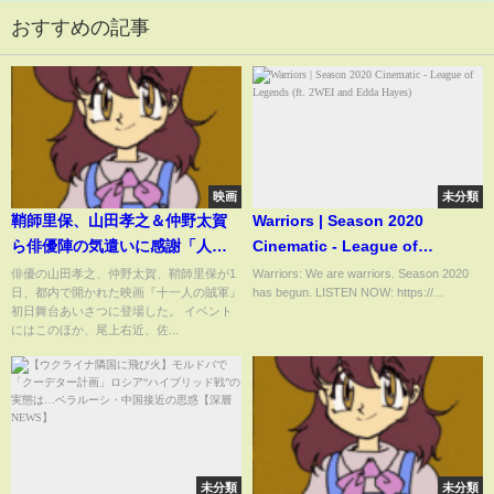
おすすめの記事
映画
未分類
鞘師里保、山田孝之＆仲野太賀
Warriors | Season 2020
ら俳優陣の気遣いに感謝「人見
Cinematic - League of
知りな私を…」 映画『十一人
Legends (ft. 2WEI and Edda
俳優の山田孝之、仲野太賀、鞘師里保が1
Warriors: We are warriors. Season 2020
日、都内で開かれた映画『十一人の賊軍』
has begun. LISTEN NOW: https://...
の賊軍』初日舞台挨拶
Hayes)
初日舞台あいさつに登場した。 イベント
にはこのほか、尾上右近、佐...
未分類
未分類