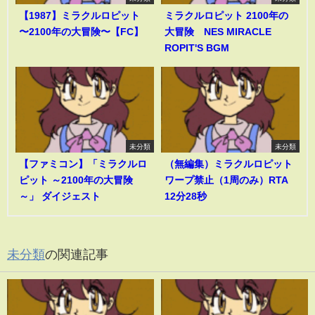
【1987】ミラクルロピット
ミラクルロピット 2100年の
〜2100年の大冒険〜【FC】
大冒険 NES MIRACLE
ROPIT'S BGM
未分類
未分類
【ファミコン】「ミラクルロ
（無編集）ミラクルロピット
ピット ～2100年の大冒険
ワープ禁止（1周のみ）RTA
～」 ダイジェスト
12分28秒
未分類
の関連記事