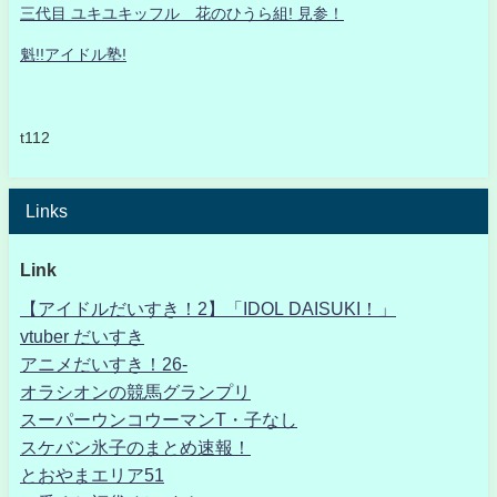
三代目 ユキユキッフル 花のひうら組! 見参！
魁!!アイドル塾!
t112
Links
Link
【アイドルだいすき！2】「IDOL DAISUKI！」
vtuber だいすき
アニメだいすき！26-
オラシオンの競馬グランプリ
スーパーウンコウーマンT・子なし
スケバン氷子のまとめ速報！
とおやまエリア51