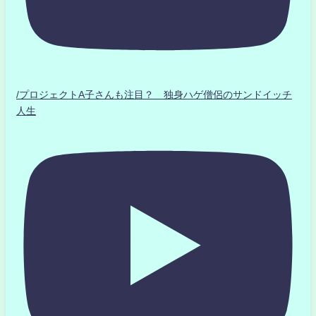
/プロジェクトA子さんも注目？ 独身ハゲ僧侶のサンドイッチ
人生