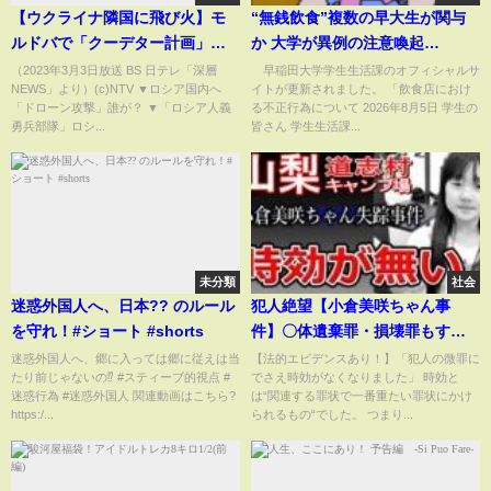
【ウクライナ隣国に飛び火】モ
“無銭飲食”複数の早大生が関与
ルドバで「クーデター計画」ロ
か 大学が異例の注意喚起
シア“ハイブリッド戦”の実態
(ABEMA TIMES)
（2023年3月3日放送 BS 日テレ「深層
早稲田大学学生生活課のオフィシャルサ
NEWS」より）(c)NTV ▼ロシア国内へ
イトが更新されました。 「飲食店におけ
は…ベラルーシ・中国接近の思
「ドローン攻撃」誰が？ ▼「ロシア人義
る不正行為について 2026年8月5日 学生の
惑【深層NEWS】
勇兵部隊」ロシ...
皆さん 学生生活課...
未分類
社会
迷惑外国人へ、日本?? のルール
犯人絶望【小倉美咲ちゃん事
を守れ！#ショート #shorts
件】〇体遺棄罪・損壊罪もすべ
ての罪状に時効が不成立だっ
迷惑外国人へ、郷に入っては郷に従えは当
【法的エビデンスあり！】「犯人の微罪に
たり前じゃないの⁉️ #スティーブ的視点 #
でさえ時効がなくなりました」 時効と
た！/山梨県道志村キャンプ場女
迷惑行為 #迷惑外国人 関連動画はこちら?
は“関連する罪状で一番重たい罪状にかけ
児失踪事件
https:/...
られるもの“でした。 つまり...