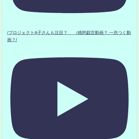
/プロジェクトA子さんも注目？ /感想戯言動画？.一息つく動
画？/