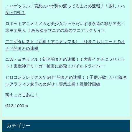
・ハゲッフル！哀愁のハゲ男の髪ってるまとめ速報！！激しくハ
ゲっTEL？
ロボットアニメ！メカと美少女キャラだいすき永遠の非リア充・
非モテ星人 ！あらゆるマニアの為のマニアックサイト
アニゲタレスト（元祖！アニメッフル） ひきこもりニートのオ
ナベ的まとめ速報
ユカ・ヨネッフル！初老的まとめ速報！！大帝イタチにラリアッ
ト！害獣神アリ・ガー被害に必殺！パイルドライバー
ヒロコンプレックスNIGHT 的まとめ速報！！子供が欲しいど陰キ
ャアラフィフ女子のめざせ！専業主婦！婚活計画編
萌えっとこあに！
t112-1000ｍ
カテゴリー