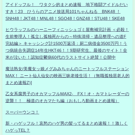
アイドッフル！ ワタクシ的まとめ速報 地下格闘アイドルだい
すき！23 ひうらのアニメ放送局101ちゃんねる BNK48 ！
SNH48！JKT48！MNL48！SGO48！GNZ48！STU48！SKE48
ヒウラッフルのハーニーフィニッシュゴミ屋敷補完計画 ＜必殺！
生前整理人！孤立し孤独死からの～特殊清掃・遺品整理への道F
完結編＞ キャッシング計1500万返済：厨二病借金3500万円！う
つ病統合失調症14年生HKT46！！9期研究生、最後のサイト！全
米が泣いた！認知症鬱病60代のラストサイト絶賛！公開中
魔法熟女/美魔女ッ娘メグみみちゃんのニートッフルステーション
MAX！ ニート仙人仙女の映画三昧老後生活！（無職孤独居老人的
まとめ速報Z)]
乙女系腐男子のオカマッフルMAX2- FX！オ・カマトレーダーの
逆襲！！ 極道のオカマたち編（おもしろ動画まとめ速報）
スーパーウンコ！
新・ハゲッフル！哀愁のハゲ男の髪ってるまとめ速報！！激しく
ハゲっTEL？