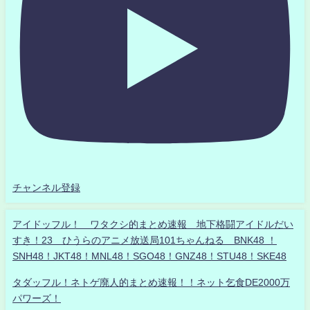
チャンネル登録
アイドッフル！ ワタクシ的まとめ速報 地下格闘アイドルだい
すき！23 ひうらのアニメ放送局101ちゃんねる BNK48 ！
SNH48！JKT48！MNL48！SGO48！GNZ48！STU48！SKE48
タダッフル！ネトゲ廃人的まとめ速報！！ネット乞食DE2000万
パワーズ！