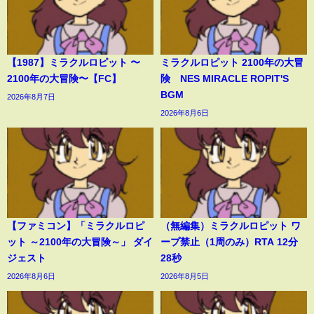
【1987】ミラクルロピット 〜
ミラクルロピット 2100年の大冒
2100年の大冒険〜【FC】
険 NES MIRACLE ROPIT'S
BGM
2026年8月7日
2026年8月6日
【ファミコン】「ミラクルロピ
（無編集）ミラクルロピット ワ
ット ～2100年の大冒険～」 ダイ
ープ禁止（1周のみ）RTA 12分
ジェスト
28秒
2026年8月6日
2026年8月5日