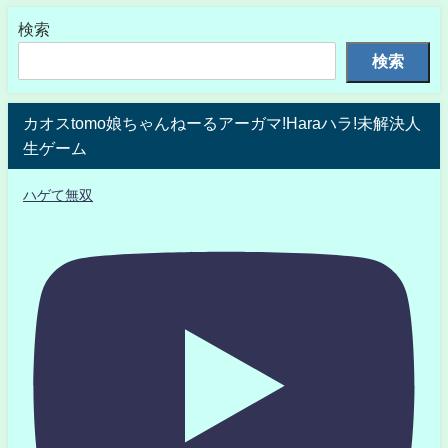
検索
検索
カオスtomo娘ちゃんねーるアーガマ!Haraハラ!未解決人
生ゲーム
ハゲて無双