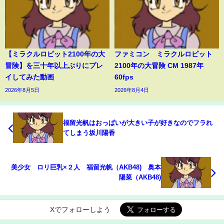
【ミラクルロピット2100年の大
ファミコン ミラクルロピット
冒険】を三十年以上ぶりにプレ
2100年の大冒険 CM 1987年
イしてみた動画
60fps
2026年8月5日
2026年8月4日
福留光帆はおっぱいが大きい子が好きなのでフラれ
てしまう坂川陽香
美少女 ロリ巨乳×２人 福留光帆（AKB48) 奥本
陽菜（AKB48)
Xでフォローしよう