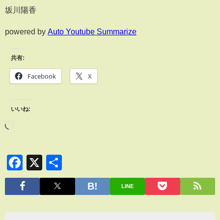
坂川陽香
powered by
Auto Youtube Summarize
共有:
Facebook
X
いいね:
Facebook
X
共
有
LINE