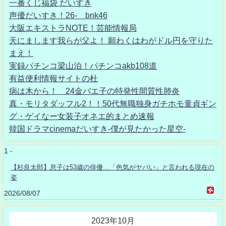
一番くじ福袋 だいすき
声優だいすき！26- bnk46
大阪エキストラNOTE！芸能情報局
天にまします我らが父よ！ 願わくはわがドル円を守りた
まえ！
実録パチンコ梁山泊！パチンコakb108道
有益便利情報サイトの杜
病は木から！ 24金バエ子の特発性間質性肺炎
真・モリタダッフル2！！50代無職独身ガチホモ童貞ギン
グ・ゲイなー女装子オネエ的まとめ速報
韓国ドラマcinemaだいすき-僕が見たかった星空-
1 -
【杉良太郎】息子は53歳の俳優…「色気がヤバい」と言われる現在の
姿
2026/08/07
2023年10月