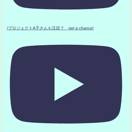
/プロジェクトA子さんも注目？ get a chance!