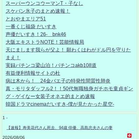
スーパーウンコウーマンT・子なし
スケバン氷子のまとめ速報！
とおやまエリア51
一番くじ福袋 だいすき
声優だいすき！26- bnk46
大阪エキストラNOTE！芸能情報局
天にまします我らが父よ！ 願わくはわがドル円を守りた
まえ！
実録パチンコ梁山泊！パチンコakb108道
有益便利情報サイトの杜
病は木から！ 24金バエ子の特発性間質性肺炎
真・モリタダッフル2！！50代無職独身ガチホモ童貞ギン
グ・ゲイなー女装子オネエ的まとめ速報
韓国ドラマcinemaだいすき-僕が見たかった星空-
1 -
【速報】寿美花代さん死去、94歳 俳優、高島忠夫さんの妻
2026/08/06