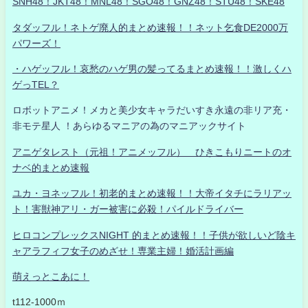
SNH48！JKT48！MNL48！SGO48！GNZ48！STU48！SKE48
タダッフル！ネトゲ廃人的まとめ速報！！ネット乞食DE2000万
パワーズ！
・ハゲッフル！哀愁のハゲ男の髪ってるまとめ速報！！激しくハ
ゲっTEL？
ロボットアニメ！メカと美少女キャラだいすき永遠の非リア充・
非モテ星人 ！あらゆるマニアの為のマニアックサイト
アニゲタレスト（元祖！アニメッフル） ひきこもりニートのオ
ナベ的まとめ速報
ユカ・ヨネッフル！初老的まとめ速報！！大帝イタチにラリアッ
ト！害獣神アリ・ガー被害に必殺！パイルドライバー
ヒロコンプレックスNIGHT 的まとめ速報！！子供が欲しいど陰キ
ャアラフィフ女子のめざせ！専業主婦！婚活計画編
萌えっとこあに！
t112-1000ｍ