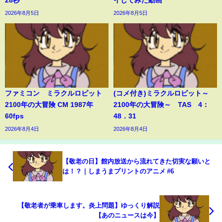
28秒
イしてみた動画
2026年8月5日
2026年8月5日
ファミコン ミラクルロピット
(コメ付き)ミラクルロピット～
2100年の大冒険 CM 1987年
2100年の大冒険～ TAS 4：
60fps
48．31
2026年8月4日
2026年8月4日
【敬老の日】館内放送から流れてきた切実な願いと
は！？｜しまうまプリントのアニメ #6
【敬老者が乗車します。炎上問題】ゆっくり解説
【あのニュースは今】