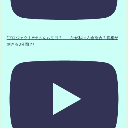
/プロジェクトA子さんも注目？ なぜ私は入会拒否？真相が
刺さる3分間？/