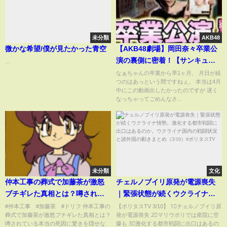
未分類
AKB48
微かな希望/僕が見たかった青空
【AKB48劇場】岡田奈々卒業公
演の裏側に密着！【サンキュー
...
ナッナ】
なぁちゃんの卒業から早1ヶ月、 月日が経
つのはあっという間ですねぇ。 本当は4月
中にこの動画出したかったのですが 遅く
なっちゃってごめんなさ...
未分類
文化
仲本工事の葬式で加藤茶が激怒
チェルノブイリ原発が電源喪失
ブチギレた真相とは？噂されて
｜緊張状態が続くウクライナ情
いる本当の死因に驚きを隠せな
勢。激化する都市戦闘に出口は
#仲本工事 #加藤茶 #ドリフ 仲本工事の
【ポリタスTV 3/10】 1⃣チェルノブイリ原
葬式で加藤茶が激怒ブチギレた真相とは？
発が電源喪失 2⃣マリウポリでは産院に空
い。妻と友人のトンデモ行動に
あるのか。ウクライナ国内の戦
噂されている本当の死因に驚きを隠せな
爆も 3⃣激化する都市戦闘に出口はあるの