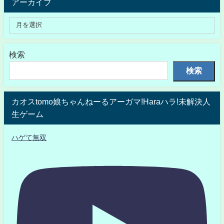
アーカイブ
検索
検索
カオスtomo娘ちゃんねーるアーガマ!Haraハラ!未解決人
生ゲーム
ハゲて無双