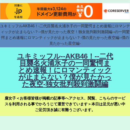
ユキミッフルAKB46！-二代目襲名火浦氷子の一同驚愕まとめ速報にロマンテ
ィックが止まらない？--僕が見たかった夜空！独女批判殺到激闘編--の一同驚
愕まとめ速報にロマンティックが止まらない？-僕の見たかった夜空編--僕の
見たかった星空編-
ユキミッフル--AKB46！--二代
目襲名火浦氷子の一同驚愕ま
とめ速報！にロマンティック
が止まらない？僕が見たかっ
た夜空-独女批判殺到激闘編
腐女子＜お客様皆様が掲載の記事等へアクセス、閲覧、こちらのサービ
スを利用される事でかろうじて運営できています＞本日は足元が悪い中
ご足労頂き誠に有難うございます。