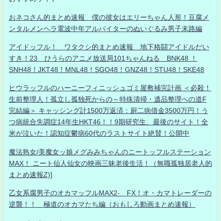
おネコさん的まとめ速報 僕の彼女はエリーちゃん人形！豆腐メ
ンタルメンヘラ電波中年アルバイターのぬいぐるみ男子末路編
アイドッフル！ ワタクシ的まとめ速報 地下格闘アイドルだい
すき！23 ひうらのアニメ放送局101ちゃんねる BNK48 ！
SNH48！JKT48！MNL48！SGO48！GNZ48！STU48！SKE48
ヒウラッフルのハーニーフィニッシュゴミ屋敷補完計画 ＜必殺！
生前整理人！孤立し孤独死からの～特殊清掃・遺品整理への道F
完結編＞ キャッシング計1500万返済：厨二病借金3500万円！う
つ病統合失調症14年生HKT46！！9期研究生、最後のサイト！全
米が泣いた！認知症鬱病60代のラストサイト絶賛！公開中
魔法熟女/美魔女ッ娘メグみみちゃんのニートッフルステーション
MAX！ ニート仙人仙女の映画三昧老後生活！（無職孤独居老人的
まとめ速報Z)]
乙女系腐男子のオカマッフルMAX2- FX！オ・カマトレーダーの
逆襲！！ 極道のオカマたち編（おもしろ動画まとめ速報）