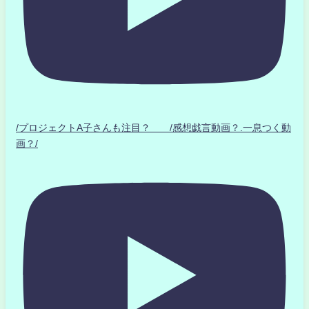
/プロジェクトA子さんも注目？ /感想戯言動画？.一息つく動
画？/