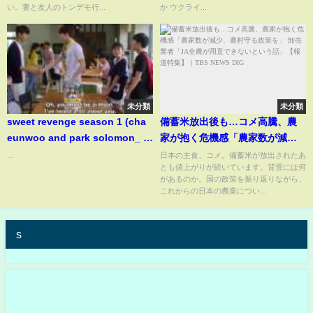
怒り心頭。高木ブーといかりや
闘状況と諸外国の動きまとめ
い。妻と友人のトンデモ行...
か ウクライ...
長介の家族も…
（3/10）#ポリタスTV
未分類
未分類
sweet revenge season 1 (cha
備蓄米放出後も…コメ高騰、農
eunwoo and park solomon_ ji
家が抱く危機感「農家数が減
hoon)
少、農村守る政策を」 卸売業者
...
日本の主食、コメ。備蓄米が放出されたあ
とも値上がりが続いています。背景には何
「JA全農が用意できないという
があるのか。国の政策を振り返りながら、
話」【報道特集】｜TBS NEWS
これからの日本の農業につい...
DIG
s