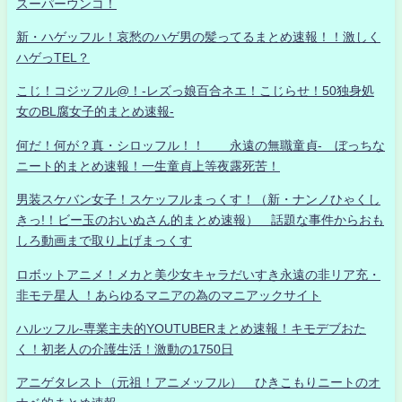
スーパーウンコ！
新・ハゲッフル！哀愁のハゲ男の髪ってるまとめ速報！！激しく
ハゲっTEL？
こじ！コジッフル@！-レズっ娘百合ネエ！こじらせ！50独身処
女のBL腐女子的まとめ速報-
何だ！何が？真・シロッフル！！ 永遠の無職童貞- ぼっちな
ニート的まとめ速報！一生童貞上等夜露死苦！
男装スケバン女子！スケッフルまっくす！（新・ナンノひゃくし
きっ!！ビー玉のおいぬさん的まとめ速報） 話題な事件からおも
しろ動画まで取り上げまっくす
ロボットアニメ！メカと美少女キャラだいすき永遠の非リア充・
非モテ星人 ！あらゆるマニアの為のマニアックサイト
ハルッフル-専業主夫的YOUTUBERまとめ速報！キモデブおた
く！初老人の介護生活！激動の1750日
アニゲタレスト（元祖！アニメッフル） ひきこもりニートのオ