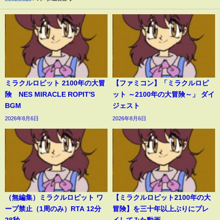
ミラクルロピット 2100年の大冒
【ファミコン】「ミラクルロピ
険 NES MIRACLE ROPIT'S
ット ～2100年の大冒険～」 ダイ
BGM
ジェスト
2026年8月6日
2026年8月6日
（無編集）ミラクルロピット ワ
【ミラクルロピット2100年の大
ープ禁止（1周のみ）RTA 12分
冒険】を三十年以上ぶりにプレ