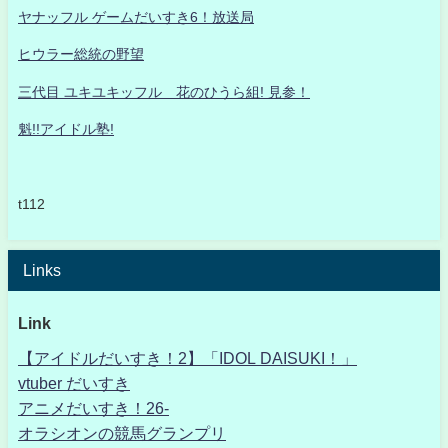
ヤナッフル ゲームだいすき6！放送局
ヒウラー総統の野望
三代目 ユキユキッフル 花のひうら組! 見参！
魁!!アイドル塾!
t112
Links
Link
【アイドルだいすき！2】「IDOL DAISUKI！」
vtuber だいすき
アニメだいすき！26-
オラシオンの競馬グランプリ