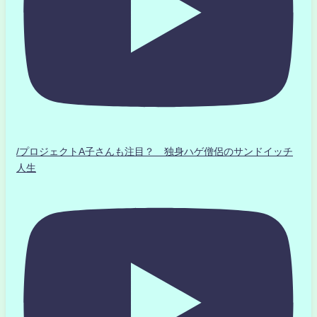
/プロジェクトA子さんも注目？ 独身ハゲ僧侶のサンドイッチ
人生