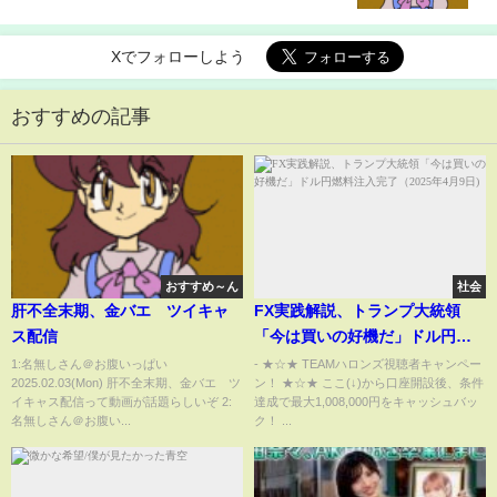
Xでフォローしよう
おすすめの記事
おすすめ～ん
社会
肝不全末期、金バエ ツイキャ
FX実践解説、トランプ大統領
ス配信
「今は買いの好機だ」ドル円燃
料注入完了（2025年4月9日)
1:名無しさん＠お腹いっぱい
- ★☆★ TEAMハロンズ視聴者キャンペー
2025.02.03(Mon) 肝不全末期、金バエ ツ
ン！ ★☆★ ここ(↓)から口座開設後、条件
イキャス配信って動画が話題らしいぞ 2:
達成で最大1,008,000円をキャッシュバッ
名無しさん＠お腹い...
ク！ ...