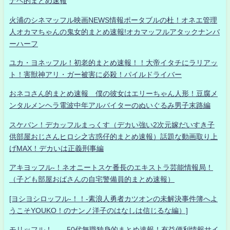
ナベ的まとめ速報
火浦のシネマッフル映画NEWS情報ポータブルの杜！オネエ管理
人オカマちゃんの鬼女的まとめ速報!オカマッフルアタックナンバ
ーハーフ
ユカ・ヨネッフル！初老的まとめ速報！！大帝イタチにラリアッ
ト！害獣神アリ・ガー被害に必殺！パイルドライバー
おネコさん的まとめ速報 僕の彼女はエリーちゃん人形！豆腐メ
ンタルメンヘラ電波中年アルバイターのぬいぐるみ男子末路編
スケバン！デカッフルまっくす（デカい強い2次元嫁だいすき子
供部屋おじさんヒロシ之古惑仔的まとめ速報）話題な動画取り上
げMAX！デカいは正義刑事編
アキヨッフル-！ネオニートスケ番長のエキストラ芸能情報局！
（子ども部屋おばさんの自宅警備員的まとめ速報）
[ヨシヨシロッフル-！！-素浪人勇者カツオンの未解決事件簿へよ
うこそYOUKO！のナンノ洋子のはなしは信じるな編）]
モリッフル！ 50代無職独身的まとめ速報！有益便利情報サイ