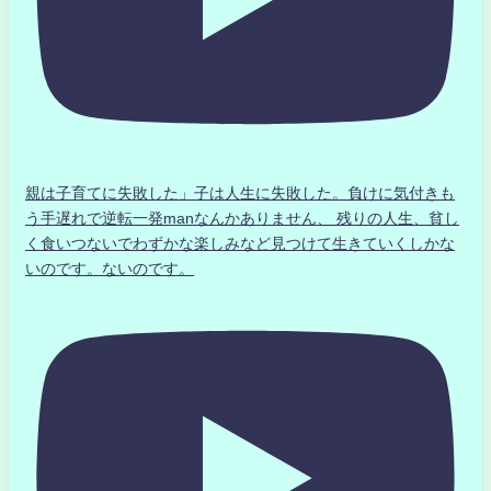
親は子育てに失敗した」子は人生に失敗した。負けに気付きも
う手遅れで逆転一発manなんかありません、 残りの人生、貧し
く食いつないでわずかな楽しみなど見つけて生きていくしかな
いのです。ないのです。