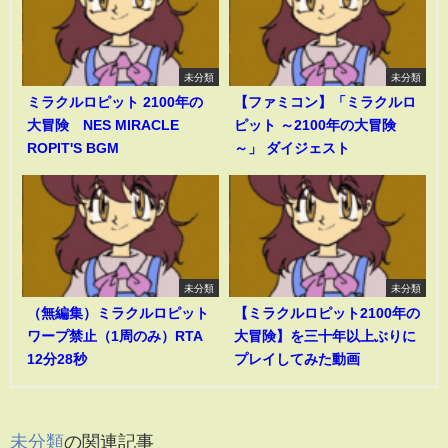
未分類
未分類
ミラクルロピット 2100年の
【ファミコン】「ミラクルロ
大冒険 NES MIRACLE
ピット ～2100年の大冒険
ROPIT'S BGM
～」 ダイジェスト
未分類
未分類
（無編集）ミラクルロピット
【ミラクルロピット2100年の
ワープ禁止（1周のみ）RTA
大冒険】を三十年以上ぶりに
12分28秒
プレイしてみた動画
未分類
の関連記事