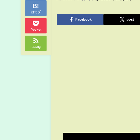
はてブ
Facebook
post
Pocket
Feedly