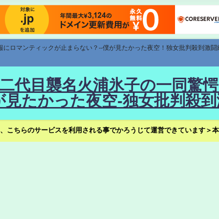
速報にロマンティックが止まらない？--僕が見たかった夜空！独女批判殺到激闘
！--二代目襲名火浦氷子の一同
見たかった夜空-独女批判殺到
、こちらのサービスを利用される事でかろうじて運営できています＞本