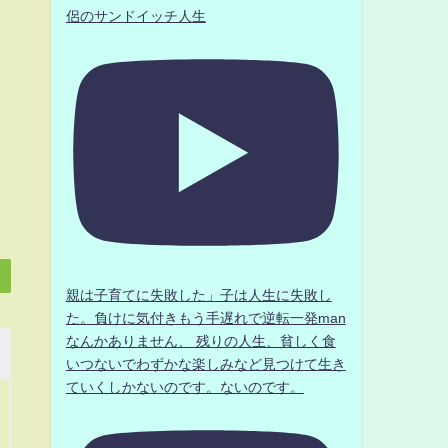
侶のサンドイッチ人生
親は子育てに失敗した」子は人生に失敗し
た。負けに気付きもう手遅れで逆転一発man
なんかありません、 残りの人生、貧しく食
いつないでわずかな楽しみなど見つけて生き
ていくしかないのです。ないのです。