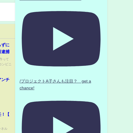
らずに
男逮捕
作って
V/ コンビニ
アンチ
/プロジェクトA子さんも注目？ get a
chance!
任！【
ンネル