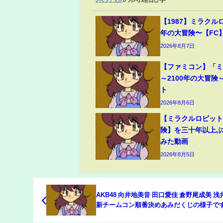
【1987】ミラクルロ
年の大冒険〜【FC
2026年8月7日
【ファミコン】「
～2100年の大冒険
ト
2026年8月6日
【ミラクルロピット
険】を三十年以上
みた動画
2026年8月5日
AKB48 向井地美音 田口愛佳 倉野尾成美 
新チームコン順番決めあみだくじの様子で
道館コンサート