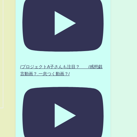
/プロジェクトA子さんも注目？ /感想戯
言動画？.一息つく動画？/