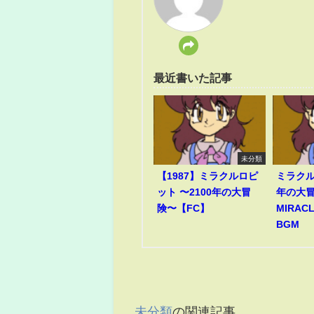
最近書いた記事
未分類
【1987】ミラクルロピ
ミラクル
ット 〜2100年の大冒
年の大冒
険〜【FC】
MIRACL
BGM
未分類
の関連記事