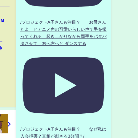
GM
/プロジェクトA子さんも注目？ お母さん
だよ とアニメ声の可愛いらしい声で手を振
ってくれる 起き上がりながら両手をパタパ
ー
タさせて 右へ左へと ダンスする
秒
/プロジェクトA子さんも注目？ なぜ私は
入会拒否？真相が刺さる3分間？/