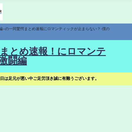
編--の一同驚愕まとめ速報にロマンティックが止まらない？-僕の
驚愕まとめ速報！にロマンテ
激闘編
日は足元が悪い中ご足労頂き誠に有難うございます。