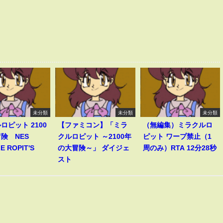
未分類
未分類
未分類
ロピット 2100
【ファミコン】「ミラ
（無編集）ミラクルロ
険 NES
クルロピット ～2100年
ピット ワープ禁止（1
E ROPIT'S
の大冒険～」 ダイジェ
周のみ）RTA 12分28秒
スト