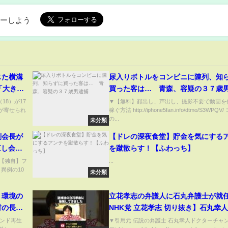
ローしよう
じた横溝
尿入りボトルをコンビニに陳列、知
「大きく
買った客は… 青森、容疑の３７歳
ってる」
8）が17
▼【無料】顔出し、声出し、撮影不要で動画を
響が寄せられ
稼ぐ方法 http://iphone5fan.info/dtmo/S3WPQ
の...
未分類
副会長が
【ドレの深夜食堂】貯金を気にする
直し会
を蹴散らす！【ふわっち】
G
) 【独自】フ
...
異例の10
未分類
く環境の
立花孝志の弁護人に石丸弁護士が就
材の長期
NHK党 立花孝志 切り抜き】石丸幸人
かってな
ウンド再生
▼引用元 伝説の弁護士 石丸幸人ドクターチャ