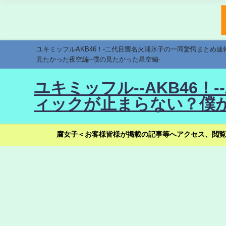
ユキミッフルAKB46！-二代目襲名火浦氷子の一同驚愕まとめ
見たかった夜空編--僕の見たかった星空編-
ユキミッフル--AKB46
ィックが止まらない？僕が
腐女子＜お客様皆様が掲載の記事等へアクセス、閲覧