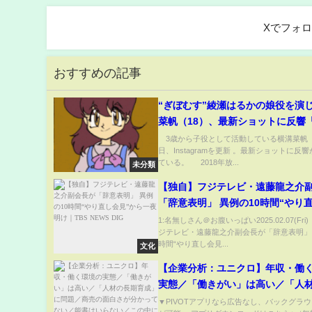
Xでフォ
おすすめの記事
“ぎぼむす”綾瀬はるかの娘役を演
菜帆（18）、最新ショットに反響
なったね」「すごくお姉さんにな
3歳から子役として活動している横溝菜帆（1
日、Instagramを更新 。最新ショットに反
(ABEMA TIMES)
ている。 2018年放...
未分類
【独自】フジテレビ・遠藤龍之介
「辞意表明」 異例の10時間“やり
見”から一夜明け｜TBS NEWS DI
1:名無しさん＠お腹いっぱい2025.02.07(Fri
ジテレビ・遠藤龍之介副会長が「辞意表明」 
時間“やり直し会見...
文化
【企業分析：ユニクロ】年収・働
実態／「働きがい」は高い／「人
育成」に問題／商売の面白さが分
▼PIVOTアプリなら広告なし、バックグラ