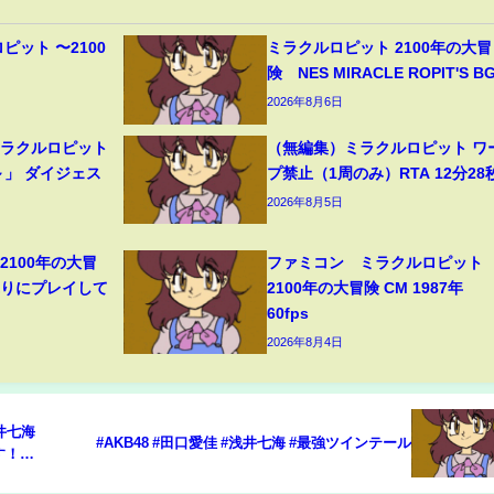
ピット 〜2100
ミラクルロピット 2100年の大冒
】
険 NES MIRACLE ROPIT'S B
2026年8月6日
ミラクルロピット
（無編集）ミラクルロピット ワ
～」 ダイジェス
プ禁止（1周のみ）RTA 12分28
2026年8月5日
2100年の大冒
ファミコン ミラクルロピット
ぶりにプレイして
2100年の大冒険 CM 1987年
60fps
2026年8月4日
浅井七海
#AKB48 #田口愛佳 #浅井七海 #最強ツインテール
す！武