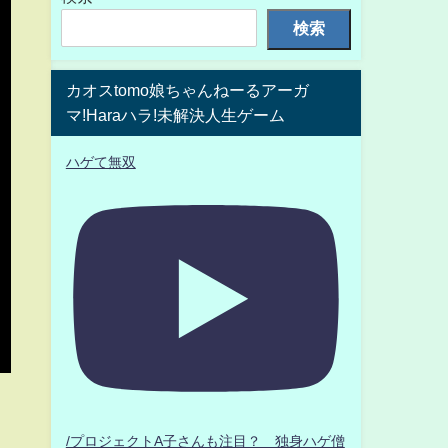
検索
カオスtomo娘ちゃんねーるアーガ
マ!Haraハラ!未解決人生ゲーム
ハゲて無双
/プロジェクトA子さんも注目？ 独身ハゲ僧