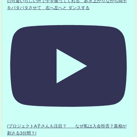
の可愛いらしい声で手を振ってくれる 起き上がりながら両手
をパタパタさせて 右へ左へと ダンスする
/プロジェクトA子さんも注目？ なぜ私は入会拒否？真相が
刺さる3分間？/