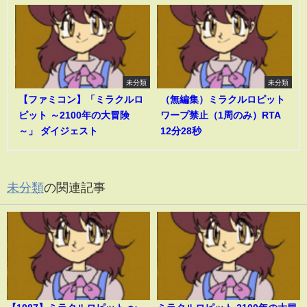
未分類
未分類
【ファミコン】「ミラクルロ
（無編集）ミラクルロピット
ピット ～2100年の大冒険
ワープ禁止（1周のみ）RTA
～」 ダイジェスト
12分28秒
未分類
の関連記事