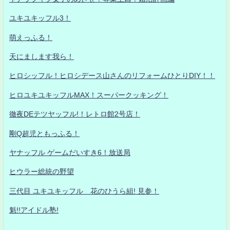
ユキユキッフル3！
萌えっふる！
天にまします我ら！
ヒロシッフル！ヒロシデース山さんのリフォームひとりDIY！！
ヒロユキユキッフルMAX！スーパークッキング！
徹夜DEテツヤッフル!！レトロ館2号店！
剛Q超児ともっふる！
ヤナッフル ゲームだいすき6！放送局
ヒウラー総統の野望
三代目 ユキユキッフル 花のひうら組! 見参！
魁!!アイドル塾!