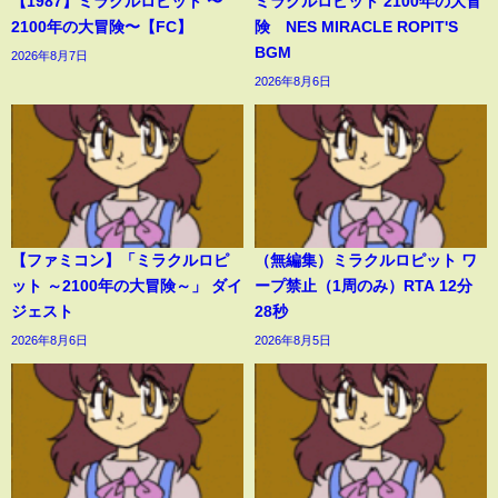
【1987】ミラクルロピット 〜
ミラクルロピット 2100年の大冒
2100年の大冒険〜【FC】
険 NES MIRACLE ROPIT'S
BGM
2026年8月7日
2026年8月6日
【ファミコン】「ミラクルロピ
（無編集）ミラクルロピット ワ
ット ～2100年の大冒険～」 ダイ
ープ禁止（1周のみ）RTA 12分
ジェスト
28秒
2026年8月6日
2026年8月5日