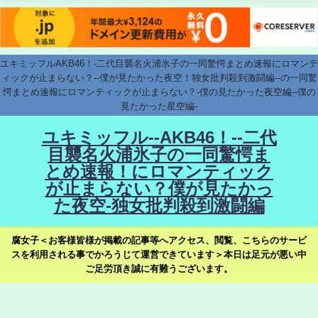
ユキミッフルAKB46！-二代目襲名火浦氷子の一同驚愕まとめ速報にロマンテ
ィックが止まらない？--僕が見たかった夜空！独女批判殺到激闘編--の一同驚
愕まとめ速報にロマンティックが止まらない？-僕の見たかった夜空編--僕の
見たかった星空編-
ユキミッフル--AKB46！--二代
目襲名火浦氷子の一同驚愕ま
とめ速報！にロマンティック
が止まらない？僕が見たかっ
た夜空-独女批判殺到激闘編
腐女子＜お客様皆様が掲載の記事等へアクセス、閲覧、こちらのサービ
スを利用される事でかろうじて運営できています＞本日は足元が悪い中
ご足労頂き誠に有難うございます。