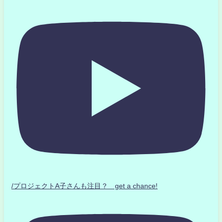
/プロジェクトA子さんも注目？ get a chance!