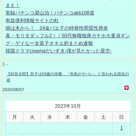
まえ！
実録パチンコ梁山泊！パチンコakb108道
有益便利情報サイトの杜
病は木から！ 24金バエ子の特発性間質性肺炎
真・モリタダッフル2！！50代無職独身ガチホモ童貞ギン
グ・ゲイなー女装子オネエ的まとめ速報
韓国ドラマcinemaだいすき-僕が見たかった星空-
1 -
【杉良太郎】息子は53歳の俳優…「色気がヤバい」と言われる現在の
姿
2026/08/07
2023年10月
月
火
水
木
金
土
日
1