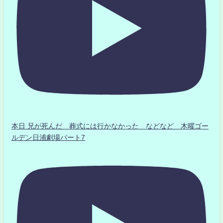
本日 兄が死んだ 葬式には行かなかった などなど 木曜ゴー
ルデン日浦劇場パート7