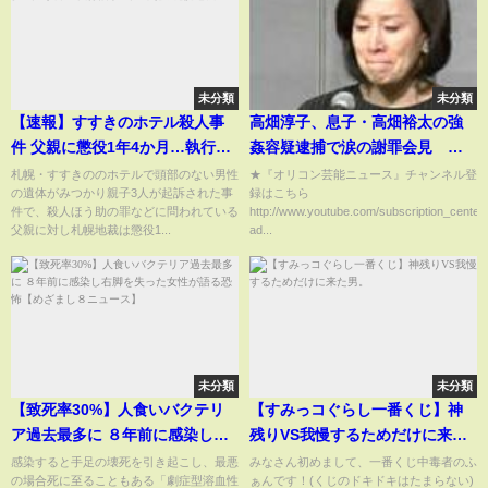
未分類
未分類
【速報】すすきのホテル殺人事
高畑淳子、息子・高畑裕太の強
件 父親に懲役1年4か月…執行猶
姦容疑逮捕で涙の謝罪会見
予4年の判決 札幌地裁
「大変なことをしてしまいまし
札幌・すすきののホテルで頭部のない男性
★『オリコン芸能ニュース』チャンネル登
の遺体がみつかり親子3人が起訴された事
録はこちら
た」
件で、殺人ほう助の罪などに問われている
http://www.youtube.com/subscription_center
父親に対し札幌地裁は懲役1...
ad...
未分類
未分類
【致死率30%】人食いバクテリ
【すみっコぐらし一番くじ】神
ア過去最多に ８年前に感染し右
残りVS我慢するためだけに来た
脚を失った女性が語る恐怖【め
男。
感染すると手足の壊死を引き起こし、最悪
みなさん初めまして、一番くじ中毒者のふ
の場合死に至ることもある「劇症型溶血性
ぁんです！(くじのドキドキはたまらない)
ざまし８ニュース】