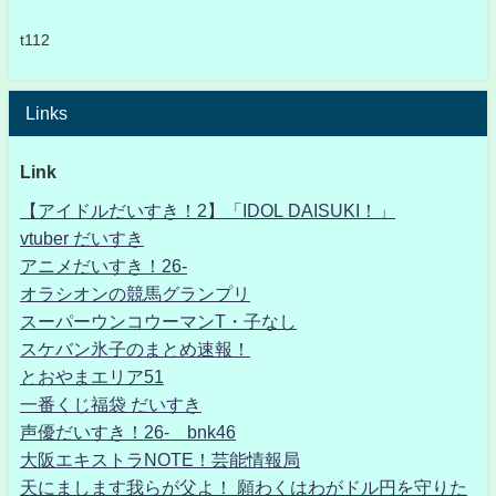
t112
Links
Link
【アイドルだいすき！2】「IDOL DAISUKI！」
vtuber だいすき
アニメだいすき！26-
オラシオンの競馬グランプリ
スーパーウンコウーマンT・子なし
スケバン氷子のまとめ速報！
とおやまエリア51
一番くじ福袋 だいすき
声優だいすき！26- bnk46
大阪エキストラNOTE！芸能情報局
天にまします我らが父よ！ 願わくはわがドル円を守りた