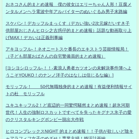
おネコさん的まとめ速報 僕の彼女はエリーちゃん人形！豆腐メ
ンタルメンヘラ電波中年アルバイターのぬいぐるみ男子末路編
スケバン！デカッフルまっくす（デカい強い2次元嫁だいすき子
供部屋おじさんヒロシ之古惑仔的まとめ速報）話題な動画取り上
げMAX！デカいは正義刑事編
アキヨッフル-！ネオニートスケ番長のエキストラ芸能情報局！
（子ども部屋おばさんの自宅警備員的まとめ速報）
[ヨシヨシロッフル-！！-素浪人勇者カツオンの未解決事件簿へよ
うこそYOUKO！のナンノ洋子のはなしは信じるな編）]
モリッフル！ 50代無職独身的まとめ速報！有益便利情報サイ
トの杜 モリッフル
ユキユキッフル2！ど底辺的一同驚愕騒然まとめ速報！超氷河期
世代！人生の強制ロスカットですべてを失ったキグナス氷子の愛
のクリスタルキングボンビー脱出大作戦
ヒロコンプレックスNIGHT 的まとめ速報！！子供が欲しいど陰キ
ャアラフィフ女子のめざせ！専業主婦！婚活計画編