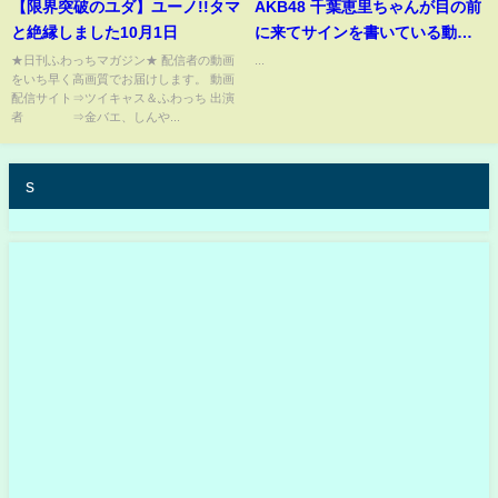
【限界突破のユダ】ユーノ!!タマ
AKB48 千葉恵里ちゃんが目の前
と絶縁しました10月1日
に来てサインを書いている動
画 #千葉恵里 #AKB48 #アイ
★日刊ふわっちマガジン★ 配信者の動画
...
をいち早く高画質でお届けします。 動画
ドル #神対応
配信サイト⇒ツイキャス＆ふわっち 出演
者 ⇒金バエ、しんや...
s