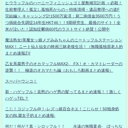
ヒウラッフルのハーニーフィニッシュゴミ屋敷補完計画 ＜必殺！
生前整理人！孤立し孤独死からの～特殊清掃・遺品整理への道F
完結編＞ キャッシング計1500万返済：厨二病借金3500万円！う
つ病統合失調症14年生HKT46！！9期研究生、最後のサイト！全
米が泣いた！認知症鬱病60代のラストサイト絶賛！公開中
魔法熟女/美魔女ッ娘メグみみちゃんのニートッフルステーション
MAX！ ニート仙人仙女の映画三昧老後生活！（無職孤独居老人的
まとめ速報Z)]
乙女系腐男子のオカマッフルMAX2- FX！オ・カマトレーダーの
逆襲！！ 極道のオカマたち編（おもしろ動画まとめ速報）
スーパーウンコ！
新・ハゲッフル！哀愁のハゲ男の髪ってるまとめ速報！！激しく
ハゲっTEL？
こじ！コジッフル@！-レズっ娘百合ネエ！こじらせ！50独身処
女のBL腐女子的まとめ速報-
何だ！何が？真・シロッフル！！ 永遠の無職童貞- ぼっちな