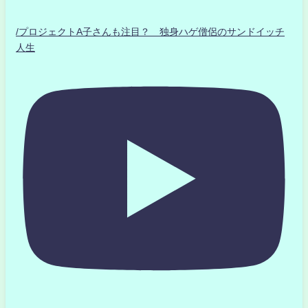
/プロジェクトA子さんも注目？ 独身ハゲ僧侶のサンドイッチ
人生