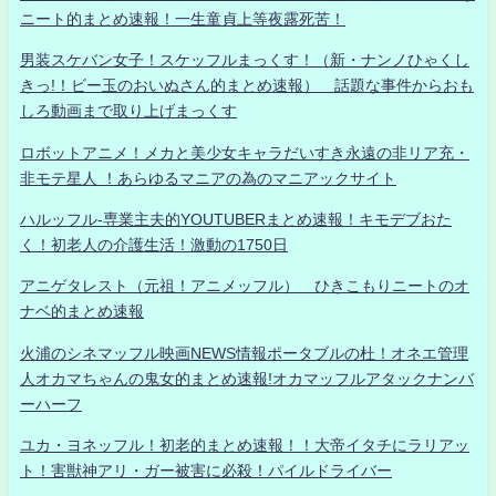
ニート的まとめ速報！一生童貞上等夜露死苦！
男装スケバン女子！スケッフルまっくす！（新・ナンノひゃくし
きっ!！ビー玉のおいぬさん的まとめ速報） 話題な事件からおも
しろ動画まで取り上げまっくす
ロボットアニメ！メカと美少女キャラだいすき永遠の非リア充・
非モテ星人 ！あらゆるマニアの為のマニアックサイト
ハルッフル-専業主夫的YOUTUBERまとめ速報！キモデブおた
く！初老人の介護生活！激動の1750日
アニゲタレスト（元祖！アニメッフル） ひきこもりニートのオ
ナベ的まとめ速報
火浦のシネマッフル映画NEWS情報ポータブルの杜！オネエ管理
人オカマちゃんの鬼女的まとめ速報!オカマッフルアタックナンバ
ーハーフ
ユカ・ヨネッフル！初老的まとめ速報！！大帝イタチにラリアッ
ト！害獣神アリ・ガー被害に必殺！パイルドライバー