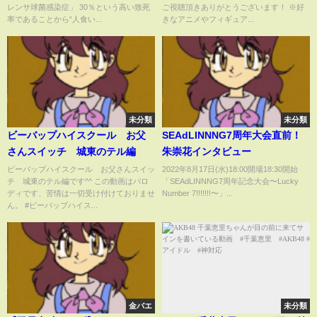
レンサ球菌感染症」 30％という高い致死
ご視聴頂きありがとうございます！ ※好
率であることから“人食い...
きなアニメやフィギュア...
未分類
未分類
ビーバップハイスクール お父
SEAdLINNNG7周年大会直前！
さんスイッチ 城東のテル編
朱崇花インタビュー
ビーバップハイスクール お父さんスイッ
2022年8月17日(水)18:00開場18:30開始
チ 城東のテル編です^^ この動画はパロ
「SEAdLINNNG7周年記念大会〜Lucky
ディです、苦情は一切受け付けておりませ
Number 7!!!!!!!〜」...
ん。 #ビーバップハイス...
金バエ
未分類