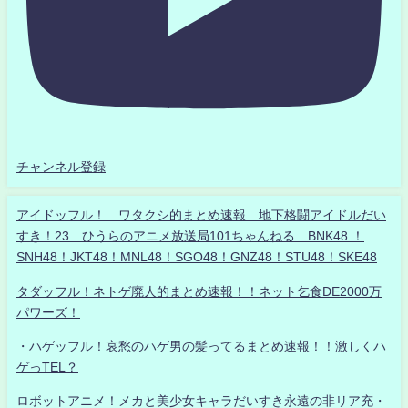
チャンネル登録
アイドッフル！ ワタクシ的まとめ速報 地下格闘アイドルだい
すき！23 ひうらのアニメ放送局101ちゃんねる BNK48 ！
SNH48！JKT48！MNL48！SGO48！GNZ48！STU48！SKE48
タダッフル！ネトゲ廃人的まとめ速報！！ネット乞食DE2000万
パワーズ！
・ハゲッフル！哀愁のハゲ男の髪ってるまとめ速報！！激しくハ
ゲっTEL？
ロボットアニメ！メカと美少女キャラだいすき永遠の非リア充・