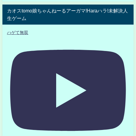
カオスtomo娘ちゃんねーるアーガマ!Haraハラ!未解決人
生ゲーム
ハゲて無双