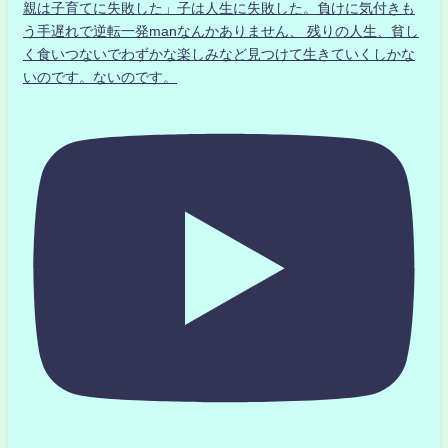
親は子育てに失敗した」子は人生に失敗した。負けに気付きも
う手遅れで逆転一発manなんかありません、 残りの人生、貧し
く食いつないでわずかな楽しみなど見つけて生きていくしかな
いのです。ないのです。