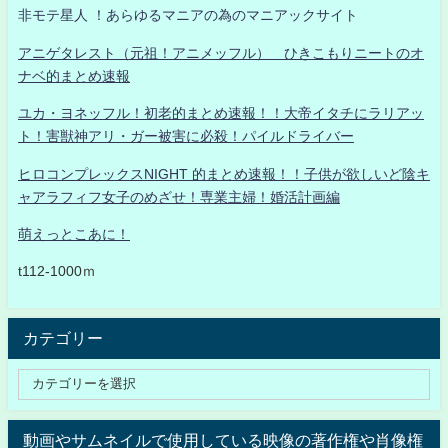
非モテ星人 ！あらゆるマニアの為のマニアックサイト
アニゲタレスト（元祖！アニメッフル） ひきこもりニートのオ
ナベ的まとめ速報
ユカ・ヨネッフル！初老的まとめ速報！！大帝イタチにラリアッ
ト！害獣神アリ・ガー被害に必殺！パイルドライバー
ヒロコンプレックスNIGHT 的まとめ速報！！子供が欲しいど陰キ
ャアラフィフ女子のめざせ！専業主婦！婚活計画編
萌えっとこあに！
t112-1000ｍ
カテゴリー
動画やサムネイルで使用している映像の著作権や肖像権