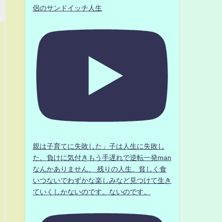
侶のサンドイッチ人生
親は子育てに失敗した」子は人生に失敗し
た。負けに気付きもう手遅れで逆転一発man
なんかありません、 残りの人生、貧しく食
いつないでわずかな楽しみなど見つけて生き
ていくしかないのです。ないのです。