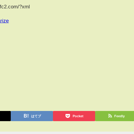
.fc2.com/?xml
rize
はてブ
Pocket
Feedly