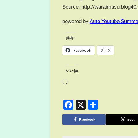
Source: http://waraimasu.blog40
powered by
Auto Youtube Summa
共有:
Facebook
X
いいね:
Facebook
X
共
有
Facebook
post