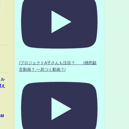
/プロジェクトA子さんも注目？ /感想戯
言動画？.一息つく動画？/
クル
震え
GM