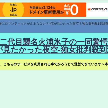
速報にロマンティックが止まらない？--僕が見たかった夜空！独女批判殺到激闘
！--二代目襲名火浦氷子の一同
見たかった夜空-独女批判殺到
、こちらのサービスを利用される事でかろうじて運営できています＞本