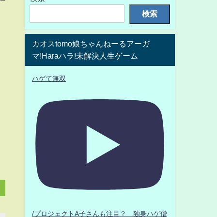
検索
カオスtomo娘ちゃんねーるアーガ
マ!Haraハラ!未解決人生ゲーム
ハゲて無双
/プロジェクトA子さんも注目？ 独身ハゲ僧