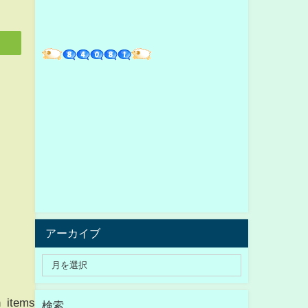
アーカイブ
en_items="ctsmatch";rakuten_genreId="0&
検索