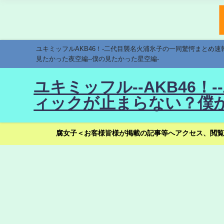
ユキミッフルAKB46！-二代目襲名火浦氷子の一同驚愕まとめ
見たかった夜空編--僕の見たかった星空編-
ユキミッフル--AKB46
ィックが止まらない？僕が
腐女子＜お客様皆様が掲載の記事等へアクセス、閲覧