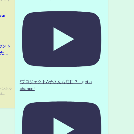
sui
ウント
/プロジェクトA子さんも注目？ get a
chance!
ャンネル
f...