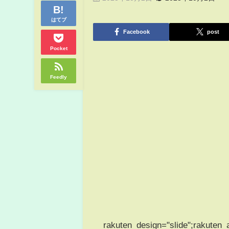
はてブ
Facebook
post
Pocket
Feedly
rakuten_design="slide";rakuten