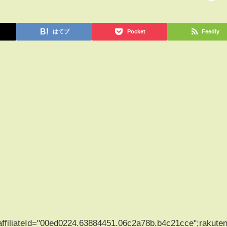
はてブ
Pocket
Feedly
_affiliateId="00ed0224.63884451.06c2a78b.b4c21cce";rakut