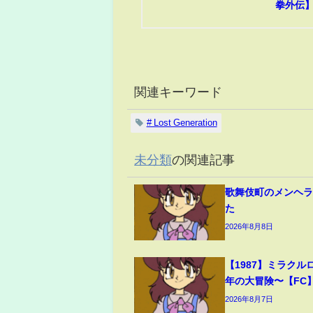
拳外伝
関連キーワード
# Lost Generation
未分類
の関連記事
歌舞伎町のメンヘ
た
2026年8月8日
【1987】ミラクルロ
年の大冒険〜【FC
2026年8月7日