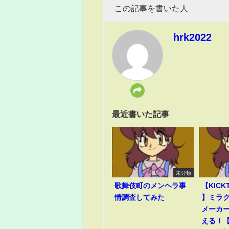
この記事を書いた人
hrk2022
最近書いた記事
未分類
歌舞伎町のメンヘラ事
【KICK
情調査してみた
】ミラ
メーカ
える！