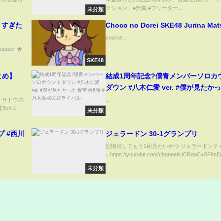
クション。#無職 #フリーター...
未分類
りすぎた
Choco no Dorei SKE48 Jurina Mat
source...
outuber ★
.
SKE48
とめ】
結成1周年記念?僕青メンバーソロカ
ダウン #八木仁愛 ver. #僕が見たかった青
空 #僕青 #乃木坂46公式ライバル
e) サトウの
...
5chス
未分類
プ #西川
ジェラードン 30-1グランプリ
記憶消してもう1回見たいやつ ジェラードンチ
↓ https://youtube.com/channel/UCRaaCxSF8nEp
未分類