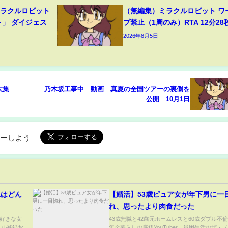
ミラクルロピット
（無編集）ミラクルロピット ワ
～」 ダイジェス
プ禁止（1周のみ）RTA 12分28
2026年8月5日
大集
乃木坂工事中 動画 真夏の全国ツアーの裏側を
公開 10月1日
ローしよう
隆二はどん
【婚活】53歳ピュア女が年下男に一
れ、思ったより肉食だった
好きな女
43歳無職と42歳元ホームレスと60歳ダブル不
ネル登録お
年金暮らしの底辺YouTuber。貧困生活のザ・