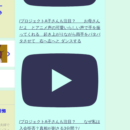
ー
秒
/プロジェクトA子さんも注目？ お母さん
だよ とアニメ声の可愛いらしい声で手を振
ってくれる 起き上がりながら両手をパタパ
タさせて 右へ左へと ダンスする
目惚
/プロジェクトA子さんも注目？ なぜ私は
倫夫婦で
入会拒否？真相が刺さる3分間？/
ノンフィ