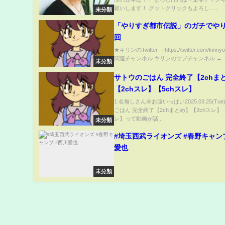
願いします！ グットクリックもよろし......
未分類
「やりすぎ都市伝説」のガチでや
回
★キリンのTwitter →https://twitter.com/kiriny
関連チャンネル キリンのサブチャンネル →..
未分類
サトウのごはん 完全終了【2chま
【2chスレ】【5chスレ】
1:名無しさん＠お腹いっぱい2025.03.25(Tu
ごはん 完全終了【2chまとめ】【2chスレ】【
レ】って動画が話...
未分類
#埼玉西武ライオンズ #春野キャン
愛也
...
未分類