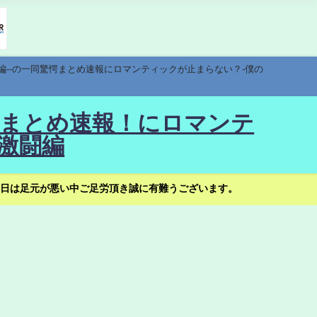
編--の一同驚愕まとめ速報にロマンティックが止まらない？-僕の
驚愕まとめ速報！にロマンテ
激闘編
日は足元が悪い中ご足労頂き誠に有難うございます。