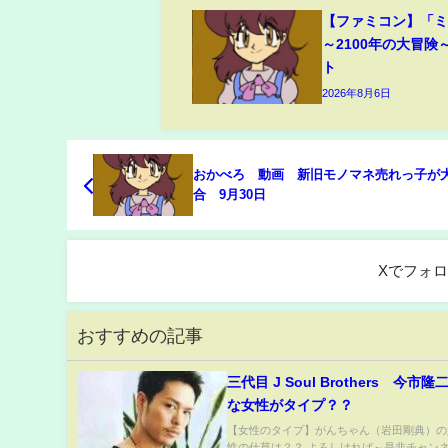
【ファミコン】「
～2100年の大冒険
ト
2026年8月6日
おかべろ 動画 新旧モノマネ売れっ子が
合 9月30日
Xでフォ
おすすめの記事
三代目 J Soul Brothers 今市
な女性がタイプ？？
【女性のタイプ】がんちゃん（岩田剛典）の
性の仕草は？？ よろしければ～是非チャン