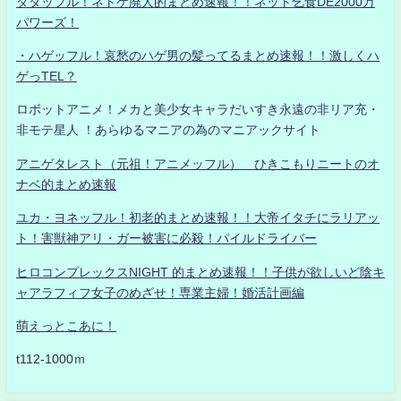
タダッフル！ネトゲ廃人的まとめ速報！！ネット乞食DE2000万
パワーズ！
・ハゲッフル！哀愁のハゲ男の髪ってるまとめ速報！！激しくハ
ゲっTEL？
ロボットアニメ！メカと美少女キャラだいすき永遠の非リア充・
非モテ星人 ！あらゆるマニアの為のマニアックサイト
アニゲタレスト（元祖！アニメッフル） ひきこもりニートのオ
ナベ的まとめ速報
ユカ・ヨネッフル！初老的まとめ速報！！大帝イタチにラリアッ
ト！害獣神アリ・ガー被害に必殺！パイルドライバー
ヒロコンプレックスNIGHT 的まとめ速報！！子供が欲しいど陰キ
ャアラフィフ女子のめざせ！専業主婦！婚活計画編
萌えっとこあに！
t112-1000ｍ