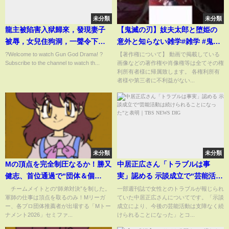
未分類
未分類
龍主被陷害入狱歸來，發現妻子
【鬼滅の刃】妓夫太郎と堕姫の
被辱，女兒住狗洞，一聲令下，
意外と知らない雑学#雑学 #鬼滅
8000龍衛降臨，奉旨屠城，蚯蚓
の刃
?Welcome to watch Gun God Drama! ?
【著作権について】 動画で掲載している
Subscribe to the channel to watch th...
画像などの著作権や肖像権等は全てその権
都要挖出來竪着劈【出狱后老婆
利所有者様に帰属致します。 各権利所有
成大嫂Out of Prison, Wife
者様や第三者に不利益がない...
Becomes Boss】
未分類
未分類
Mの頂点を完全制圧なるか！勝又
中居正広さん「トラブルは事
健志、首位通過で“団体＆個
実」認める 示談成立で“芸能活動
人”二冠に王手 2位通過は岡田紗
は続けられることになった”と表
チームメイトとの“師弟対決”を制した。
一部週刊誌で女性とのトラブルが報じられ
軍師の仕事は頂点を取るのみ！Mリーガ
ていた中居正広さんについてです。「示談
佳/麻雀・Mトーナメント
明｜TBS NEWS DIG
ー、各プロ団体推薦者が出場する「Mトー
成立により、今後の芸能活動は支障なく続
(ABEMA TIMES)
ナメント2026」セミファ...
けられることになった」とコ...