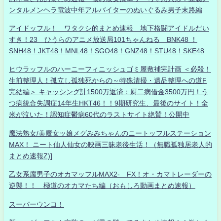
ンタルメンヘラ電波中年アルバイターのぬいぐるみ男子末路編
アイドッフル！ ワタクシ的まとめ速報 地下格闘アイドルだい
すき！23 ひうらのアニメ放送局101ちゃんねる BNK48 ！
SNH48！JKT48！MNL48！SGO48！GNZ48！STU48！SKE48
ヒウラッフルのハーニーフィニッシュゴミ屋敷補完計画 ＜必殺！
生前整理人！孤立し孤独死からの～特殊清掃・遺品整理への道F
完結編＞ キャッシング計1500万返済：厨二病借金3500万円！う
つ病統合失調症14年生HKT46！！9期研究生、最後のサイト！全
米が泣いた！認知症鬱病60代のラストサイト絶賛！公開中
魔法熟女/美魔女ッ娘メグみみちゃんのニートッフルステーション
MAX！ ニート仙人仙女の映画三昧老後生活！（無職孤独居老人的
まとめ速報Z)]
乙女系腐男子のオカマッフルMAX2- FX！オ・カマトレーダーの
逆襲！！ 極道のオカマたち編（おもしろ動画まとめ速報）
スーパーウンコ！