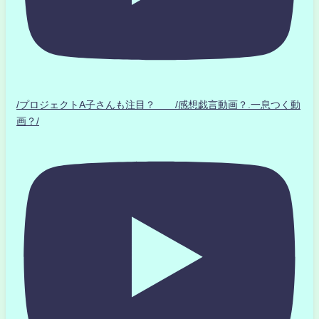
/プロジェクトA子さんも注目？ /感想戯言動画？.一息つく動
画？/