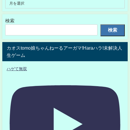
検索
検索
カオスtomo娘ちゃんねーるアーガマ!Haraハラ!未解決人
生ゲーム
ハゲて無双