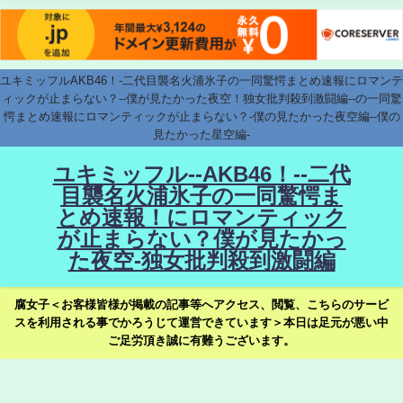
ユキミッフルAKB46！-二代目襲名火浦氷子の一同驚愕まとめ速報にロマンテ
ィックが止まらない？--僕が見たかった夜空！独女批判殺到激闘編--の一同驚
愕まとめ速報にロマンティックが止まらない？-僕の見たかった夜空編--僕の
見たかった星空編-
ユキミッフル--AKB46！--二代
目襲名火浦氷子の一同驚愕ま
とめ速報！にロマンティック
が止まらない？僕が見たかっ
た夜空-独女批判殺到激闘編
腐女子＜お客様皆様が掲載の記事等へアクセス、閲覧、こちらのサービ
スを利用される事でかろうじて運営できています＞本日は足元が悪い中
ご足労頂き誠に有難うございます。