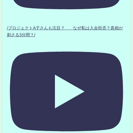
/プロジェクトA子さんも注目？ なぜ私は入会拒否？真相が
刺さる3分間？/