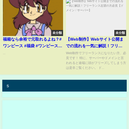
未分類
未分類
福箱なら余裕で元取れるよね？#
【Web制作】Webサイト公開ま
ワンピース #福袋 #ワンピースカ
での流れを一気に解説！フリー
ード
ランス志望の方必見【ドメイン /
...
Web制作でフリーランスになりたい方、必
見です！ 特に、サーバーやドメインと言
サーバー】
われると途端に頭がフリーズしてしまう方
は是非ご覧ください。 ド...
s