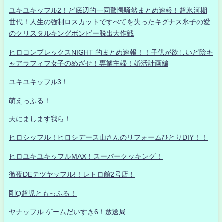
ユキユキッフル2！ど底辺的一同驚愕騒然まとめ速報！超氷河期
世代！人生の強制ロスカットですべてを失ったキグナス氷子の愛
のクリスタルキングボンビー脱出大作戦
ヒロコンプレックスNIGHT 的まとめ速報！！子供が欲しいど陰キ
ャアラフィフ女子のめざせ！専業主婦！婚活計画編
ユキユキッフル3！
萌えっふる！
天にまします我ら！
ヒロシッフル！ヒロシデース山さんのリフォームひとりDIY！！
ヒロユキユキッフルMAX！スーパークッキング！
徹夜DEテツヤッフル!！レトロ館2号店！
剛Q超児ともっふる！
ヤナッフル ゲームだいすき6！放送局