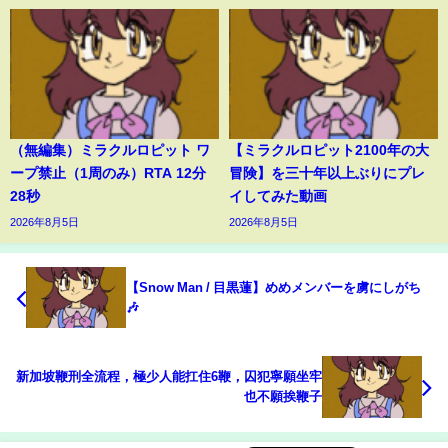
（無編集）ミラクルロピット ワ
【ミラクルロピット2100年の大
ープ禁止（1周のみ）RTA 12分
冒険】を三十年以上ぶりにプレ
28秒
イしてみた動画
2026年8月5日
2026年8月5日
【Snow Man / 目黒蓮】めめメンバーを虜にしがち
🎶
新加坡鞭刑全流程，極少人能扛住6鞭，囚犯寧願坐牢
也不願挨鞭子