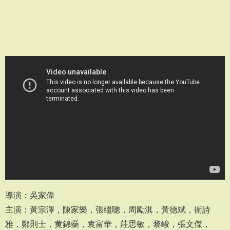
導演：吳家偉
主演：黃宗澤，陳家樂，張繼聰，周勵淇，黃德斌，衛詩
雅，鄭則士，黄錦燊，袁富華，莊思敏，黎峻，張文傑，