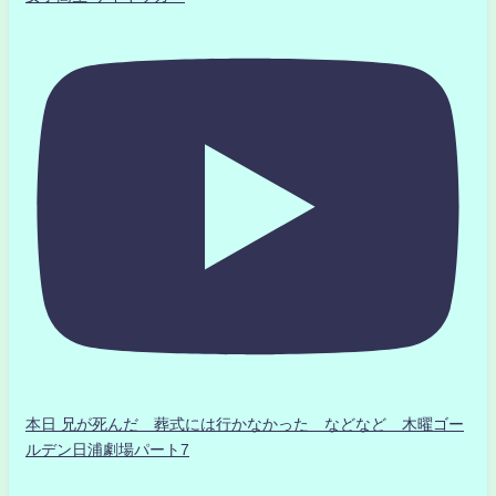
本日 兄が死んだ 葬式には行かなかった などなど 木曜ゴー
ルデン日浦劇場パート7