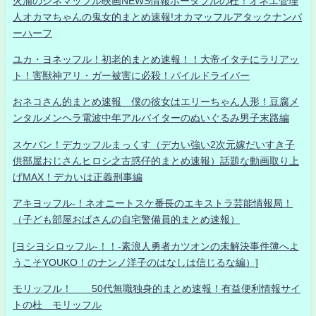
火浦のシネマッフル映画NEWS情報ポータブルの杜！オネエ管理
人オカマちゃんの鬼女的まとめ速報!オカマッフルアタックナンバ
ーハーフ
ユカ・ヨネッフル！初老的まとめ速報！！大帝イタチにラリアッ
ト！害獣神アリ・ガー被害に必殺！パイルドライバー
おネコさん的まとめ速報 僕の彼女はエリーちゃん人形！豆腐メ
ンタルメンヘラ電波中年アルバイターのぬいぐるみ男子末路編
スケバン！デカッフルまっくす（デカい強い2次元嫁だいすき子
供部屋おじさんヒロシ之古惑仔的まとめ速報）話題な動画取り上
げMAX！デカいは正義刑事編
アキヨッフル-！ネオニートスケ番長のエキストラ芸能情報局！
（子ども部屋おばさんの自宅警備員的まとめ速報）
[ヨシヨシロッフル-！！-素浪人勇者カツオンの未解決事件簿へよ
うこそYOUKO！のナンノ洋子のはなしは信じるな編）]
モリッフル！ 50代無職独身的まとめ速報！有益便利情報サイ
トの杜 モリッフル