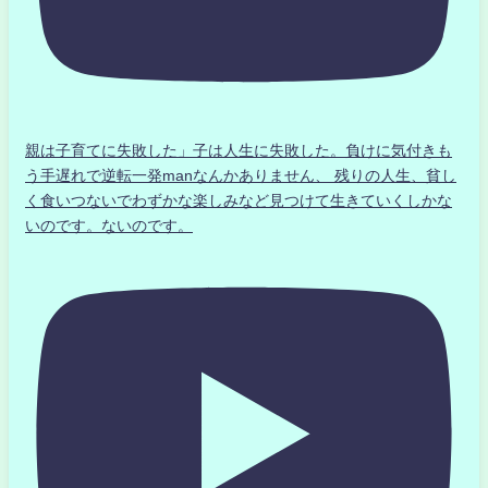
親は子育てに失敗した」子は人生に失敗した。負けに気付きも
う手遅れで逆転一発manなんかありません、 残りの人生、貧し
く食いつないでわずかな楽しみなど見つけて生きていくしかな
いのです。ないのです。