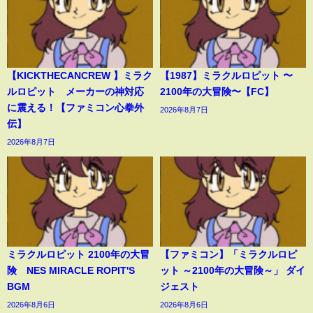
【KICKTHECANCREW 】ミラク
【1987】ミラクルロピット 〜
ルロピット メーカーの神対応
2100年の大冒険〜【FC】
に震える！【ファミコン心拳外
2026年8月7日
伝】
2026年8月7日
ミラクルロピット 2100年の大冒
【ファミコン】「ミラクルロピ
険 NES MIRACLE ROPIT'S
ット ～2100年の大冒険～」 ダイ
BGM
ジェスト
2026年8月6日
2026年8月6日