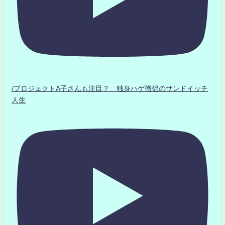
/プロジェクトA子さんも注目？ 独身ハゲ僧侶のサンドイッチ
人生