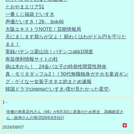
とおやまエリア51
一番くじ福袋 だいすき
声優だいすき！26- bnk46
大阪エキストラNOTE！芸能情報局
天にまします我らが父よ！ 願わくはわがドル円を守りた
まえ！
実録パチンコ梁山泊！パチンコakb108道
有益便利情報サイトの杜
病は木から！ 24金バエ子の特発性間質性肺炎
真・モリタダッフル2！！50代無職独身ガチホモ童貞ギン
グ・ゲイなー女装子オネエ的まとめ速報
韓国ドラマcinemaだいすき-僕が見たかった星空-
1 -
俳優の寿美花代さん（94）が8月3日に老衰のため死去 高嶋政宏さ
ん・政伸さんの母(2026年8月6日)
2026/08/07