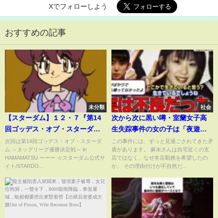
Xでフォローしよう
おすすめの記事
未分類
社会
【スターダム】１２・７『第14
次から次に黒い噂・室蘭女子高
回ゴッデス・オブ・スターダム
生失踪事件の女の子は「夜遊び
～タッグリーグ準決勝戦～ in
ばかりで帰らず」
次回は第14回ゴッデス・オブ・スターダ
この事件には、ずっと見過ごされてきた矛
ム ～タッグリーグ優勝決定戦～ in
盾があります。 麻未さんは自宅近くの支
HAMAMATSU』静岡・アクトシ
HAMAMATSU ーーー ☆スターダム公式サ
店ではなく、なぜ本店勤務を希望したの
ティ浜松 展示イベントホール
イト/STARDO...
か。 その理由付けが不自然だ...
バックステージコメント
【STARDOM】