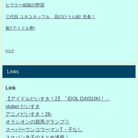
ヒウラー総統の野望
三代目 ユキユキッフル 花のひうら組! 見参！
魁!!アイドル塾!
t112
Links
Link
【アイドルだいすき！2】「IDOL DAISUKI！」
vtuber だいすき
アニメだいすき！26-
オラシオンの競馬グランプリ
スーパーウンコウーマンT・子なし
スケバン氷子のまとめ速報！