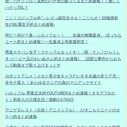
新・ハゲッフル！哀愁のハゲ男の髪ってるまとめ速報！！激しく
ハゲっTEL？
こじ！コジッフル@！-レズっ娘百合ネエ！こじらせ！50独身処
女のBL腐女子的まとめ速報-
何だ！何が？真・シロッフル！！ 永遠の無職童貞- ぼっちな
ニート的まとめ速報！一生童貞上等夜露死苦！
男装スケバン女子！スケッフルまっくす！（新・ナンノひゃくし
きっ!！ビー玉のおいぬさん的まとめ速報） 話題な事件からおも
しろ動画まで取り上げまっくす
ロボットアニメ！メカと美少女キャラだいすき永遠の非リア充・
非モテ星人 ！あらゆるマニアの為のマニアックサイト
ハルッフル-専業主夫的YOUTUBERまとめ速報！キモデブおた
く！初老人の介護生活！激動の1750日
アニゲタレスト（元祖！アニメッフル） ひきこもりニートのオ
ナベ的まとめ速報