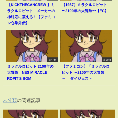
【KICKTHECANCREW 】ミ
【1987】ミラクルロピット
ラクルロピット メーカーの
〜2100年の大冒険〜【FC】
神対応に震える！【ファミコ
ン心拳外伝】
未分類
未分類
ミラクルロピット 2100年の
【ファミコン】「ミラクルロ
大冒険 NES MIRACLE
ピット ～2100年の大冒険
ROPIT'S BGM
～」 ダイジェスト
未分類
の関連記事