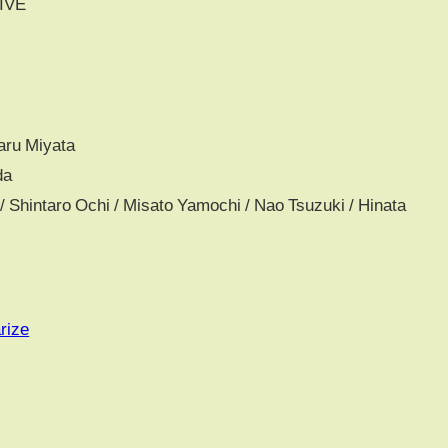
IVE
aru Miyata
da
Shintaro Ochi / Misato Yamochi / Nao Tsuzuki / Hinata
rize