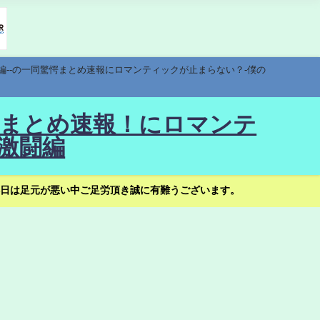
編--の一同驚愕まとめ速報にロマンティックが止まらない？-僕の
驚愕まとめ速報！にロマンテ
激闘編
日は足元が悪い中ご足労頂き誠に有難うございます。