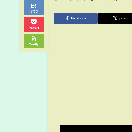
はてブ
Facebook
post
Pocket
Feedly