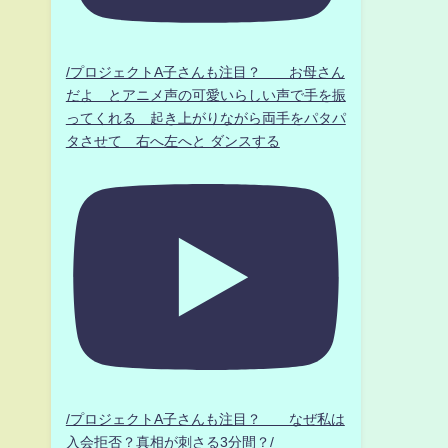
/プロジェクトA子さんも注目？ お母さん
だよ とアニメ声の可愛いらしい声で手を振
ってくれる 起き上がりながら両手をパタパ
タさせて 右へ左へと ダンスする
/プロジェクトA子さんも注目？ なぜ私は
入会拒否？真相が刺さる3分間？/