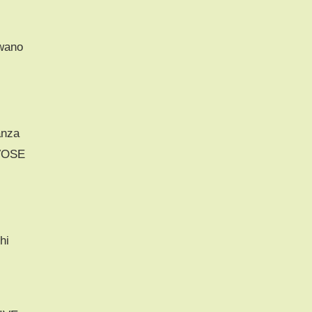
awano
anza
VOSE
hi