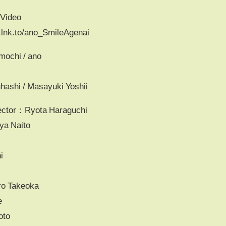
ideo
f.lnk.to/ano_SmileAgenai
ochi / ano
ashi / Masayuki Yoshii
irector：Ryota Haraguchi
ya Naito
i
ro Takeoka
e
oto