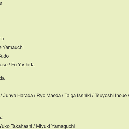
e
no
e Yamauchi
Sudo
ose / Fu Yoshida
da
/ Junya Harada / Ryo Maeda / Taiga Isshiki / Tsuyoshi Inoue 
ma
Yuko Takahashi / Miyuki Yamaguchi