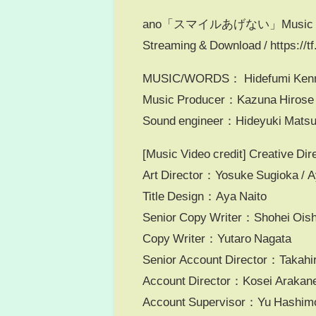
ano「スマイルあげない」Music V
Streaming & Download / https://t
MUSIC/WORDS： Hidefumi Kenm
Music Producer：Kazuna Hirose
Sound engineer：Hideyuki Matsuh
[Music Video credit] Creative D
Art Director：Yosuke Sugioka / A
Title Design：Aya Naito
Senior Copy Writer：Shohei Oish
Copy Writer：Yutaro Nagata
Senior Account Director：Takahi
Account Director：Kosei Arakan
Account Supervisor：Yu Hashim