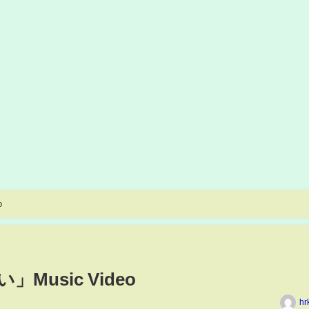
o
Music Video
hr