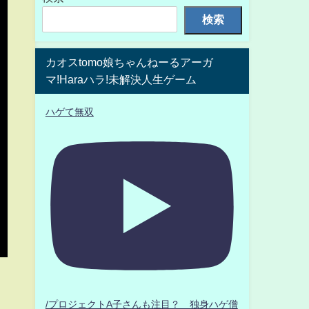
検索
カオスtomo娘ちゃんねーるアーガ
マ!Haraハラ!未解決人生ゲーム
ハゲて無双
/プロジェクトA子さんも注目？ 独身ハゲ僧