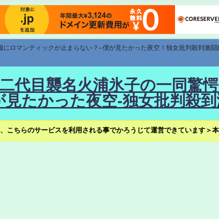
速報にロマンティックが止まらない？--僕が見たかった夜空！独女批判殺到激闘
！--二代目襲名火浦氷子の一同
見たかった夜空-独女批判殺到
、こちらのサービスを利用される事でかろうじて運営できています＞本