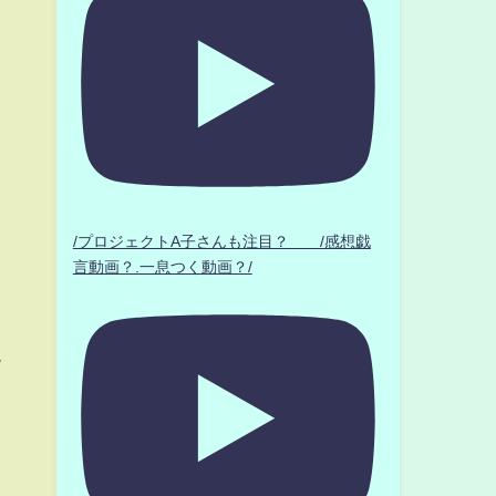
/プロジェクトA子さんも注目？ /感想戯
言動画？.一息つく動画？/
/