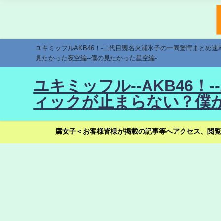
ユキミッフルAKB46！-二代目襲名火浦氷子の一同驚愕まとめ
見たかった夜空編--僕の見たかった星空編-
ユキミッフル--AKB46
ィックが止まらない？僕が
腐女子＜お客様皆様が掲載の記事等へアクセス、閲覧