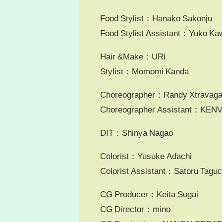
Food Stylist：Hanako Sakonju
Food Stylist Assistant：Yuko K
Hair &Make：URI
Stylist：Momomi Kanda
Choreographer：Randy Xtravag
Choreographer Assistant：KEN
DIT：Shinya Nagao
Colorist：Yusuke Adachi
Colorist Assistant：Satoru Taguc
CG Producer：Keita Sugai
CG Director：mino