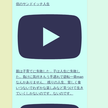
侶のサンドイッチ人生
親は子育てに失敗した」子は人生に失敗し
た。負けに気付きもう手遅れで逆転一発man
なんかありません、 残りの人生、貧しく食
いつないでわずかな楽しみなど見つけて生き
ていくしかないのです。ないのです。