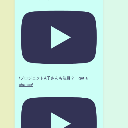
/プロジェクトA子さんも注目？ get a
chance!