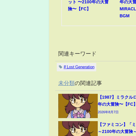
ット 〜2100年の大冒
年の大冒
険〜【FC】
MIRACL
BGM
関連キーワード
# Lost Generation
未分類
の関連記事
【1987】ミラクルロ
年の大冒険〜【FC
2026年8月7日
【ファミコン】「
～2100年の大冒険