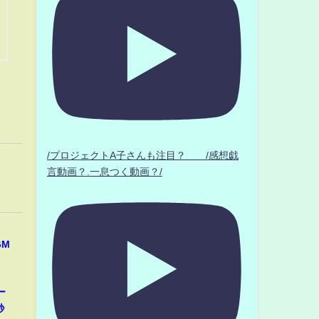
/プロジェクトA子さんも注目？ /感想戯
言動画？.一息つく動画？/
GM
ー
秒