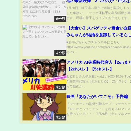
地の最新映像 2つの穴が「巨大な
に」 崩落続き危険な状態続く 
1月28日、埼玉県八潮市で道路が陥没しトラ
した事故で、トラック運転手の救助活動が難
潮市（2025年1月30日）| TBS NEW
ます。現場の様子をライブでお伝えします。..
未分類
【大食い】スパゲッティ爆食い企
みちゃんが結婚を意識しているら
■あやかちゃんのチャンネルはこちら
https://www.youtube.com/@rei-channel-da
のIns...
未分類
アメリカ AI失業時代突入【2chま
【2chスレ】【5chスレ】
1:名無しさん＠お腹いっぱい2025.10.07(Tu
AI失業時代突入【2chまとめ】【2chスレ】【
って動画が...
未分類
映画『あなたがいてこそ』予告編
『マッキー』の監督が贈るラブ・マサラムー
『ロミオとジュリエット』を超えるロマンス
を待っている・・・ 7月26日（土）シネマー..
未分類