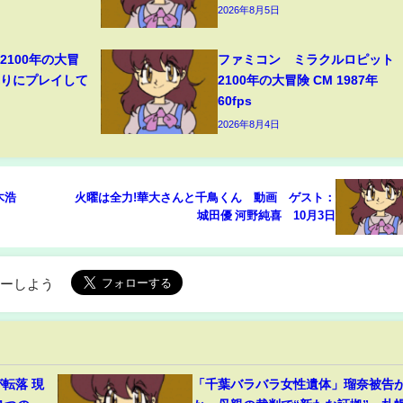
2026年8月5日
2100年の大冒
ファミコン ミラクルロピット
ぶりにプレイして
2100年の大冒険 CM 1987年
60fps
2026年8月4日
木浩
火曜は全力!華大さんと千鳥くん 動画 ゲスト：
城田優 河野純喜 10月3日
ローしよう
転落 現
「千葉バラバラ女性遺体」瑠奈被告