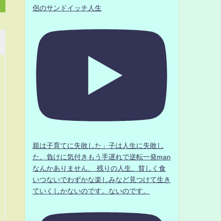
侶のサンドイッチ人生
親は子育てに失敗した」子は人生に失敗し
た。負けに気付きもう手遅れで逆転一発man
なんかありません、 残りの人生、貧しく食
いつないでわずかな楽しみなど見つけて生き
ていくしかないのです。ないのです。