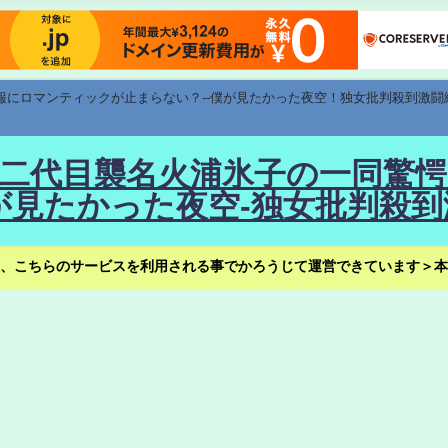
速報にロマンティックが止まらない？--僕が見たかった夜空！独女批判殺到激闘
！--二代目襲名火浦氷子の一同
見たかった夜空-独女批判殺到
、こちらのサービスを利用される事でかろうじて運営できています＞本