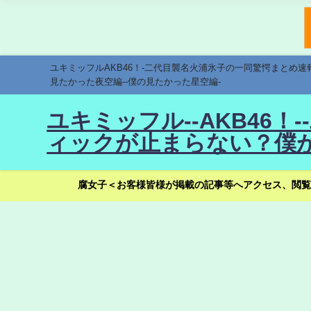
ユキミッフルAKB46！-二代目襲名火浦氷子の一同驚愕まとめ
見たかった夜空編--僕の見たかった星空編-
ユキミッフル--AKB46
ィックが止まらない？僕が
腐女子＜お客様皆様が掲載の記事等へアクセス、閲覧