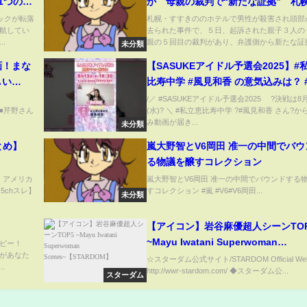
1つの穴
か 母親の裁判で“新たな証拠” 札
埼玉・八
きのホテル殺人事件
ックが転落
札幌・すすきののホテルで男性が殺害され頭部
航してい
去られた事件で、５日、起訴された親子３人の
S DIG
.
親の５回目の裁判があり、弁護側から新たな証拠.
未分類
画！まな
【SASUKEアイドル予選会2025】#
しい…
比寿中学 #風見和香 の意気込みは？ #桜木
心菜 も応援に駆けつけます！【決戦
/／ #SASUKEアイドル予選会2025 ?決戦は8
lia ■芹野さん
(水)? ＼ #私立恵比寿中学 ?#風見和香 さん?か
13日(水)】
み動画が届き...
未分類
とめ】
嵐大野智とV6岡田 准一の中間でバウ
る物議を醸すコレクション
e) アメリカ
嵐大野智とV6岡田 准一の中間でバウンドする
5chスレ】
すコレクション #嵐 #V6#V6岡田...
未分類
【アイコン】岩谷麻優超人シーンTOP
~Mayu Iwatani Superwoman
ビー！
があなた
Scenes~【STARDOM】
☆スターダム公式サイト/STARDOM Official Web
.
http://wwr-stardom.com/ ◆スターダム公...
スターダム