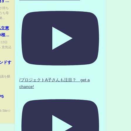
幌すす
が持ち
うち母
..
私立恵
は8月
月13日
ら 意気込
ンドす
物議を醸
/プロジェクトA子さんも注目？ get a
chance!
5
 Site☆