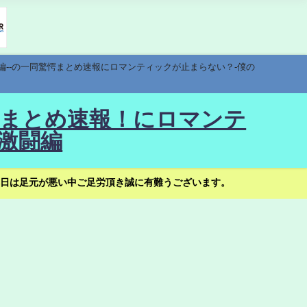
編--の一同驚愕まとめ速報にロマンティックが止まらない？-僕の
驚愕まとめ速報！にロマンテ
激闘編
日は足元が悪い中ご足労頂き誠に有難うございます。