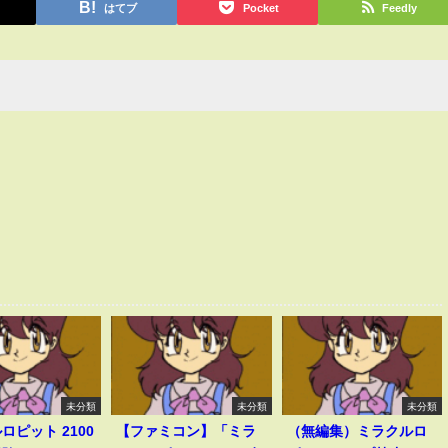
はてブ
Pocket
Feedly
未分類
未分類
未分類
ロピット 2100
【ファミコン】「ミラ
（無編集）ミラクルロ