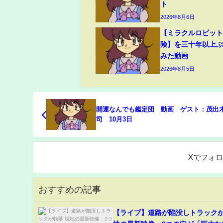
ト
2026年8月6日
【ミラクルロピット
険】を三十年以上
みた動画
2026年8月5日
開運なんでも鑑定団 動画 ゲスト：茂出
司 10月3日
Xでフォ
おすすめの記事
【ライブ】道路が陥没しトラックが