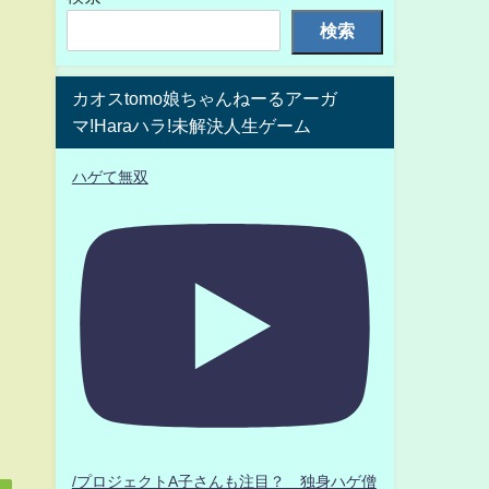
検索
カオスtomo娘ちゃんねーるアーガ
マ!Haraハラ!未解決人生ゲーム
ハゲて無双
/プロジェクトA子さんも注目？ 独身ハゲ僧