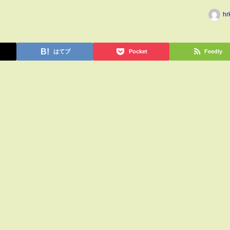
hr
はてブ
Pocket
Feedly