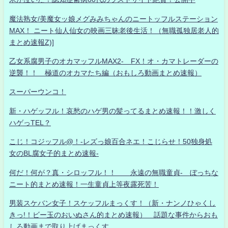
魔法熟女/美魔女ッ娘メグみみちゃんのニートッフルステーション
MAX！ ニート仙人仙女の映画三昧老後生活！（無職孤独居老人的
まとめ速報Z)]
乙女系腐男子のオカマッフルMAX2- FX！オ・カマトレーダーの
逆襲！！ 極道のオカマたち編（おもしろ動画まとめ速報）
スーパーウンコ！
新・ハゲッフル！哀愁のハゲ男の髪ってるまとめ速報！！激しく
ハゲっTEL？
こじ！コジッフル@！-レズっ娘百合ネエ！こじらせ！50独身処
女のBL腐女子的まとめ速報-
何だ！何が？真・シロッフル！！ 永遠の無職童貞- ぼっちな
ニート的まとめ速報！一生童貞上等夜露死苦！
男装スケバン女子！スケッフルまっくす！（新・ナンノひゃくし
きっ!！ビー玉のおいぬさん的まとめ速報） 話題な事件からおも
しろ動画まで取り上げまっくす