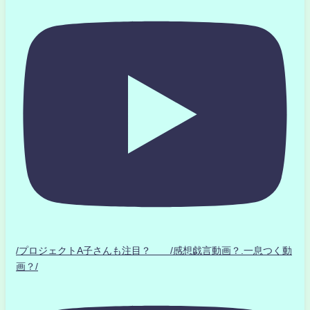
/プロジェクトA子さんも注目？ /感想戯言動画？.一息つく動
画？/