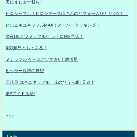
天にまします我ら！
ヒロシッフル！ヒロシデース山さんのリフォームひとりDIY！！
ヒロユキユキッフルMAX！スーパークッキング！
徹夜DEテツヤッフル!！レトロ館2号店！
剛Q超児ともっふる！
ヤナッフル ゲームだいすき6！放送局
ヒウラー総統の野望
三代目 ユキユキッフル 花のひうら組! 見参！
魁!!アイドル塾!
t112
Links