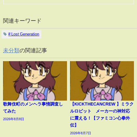
関連キーワード
# Lost Generation
未分類
の関連記事
歌舞伎町のメンヘラ事情調査し
【KICKTHECANCREW 】ミラク
てみた
ルロピット メーカーの神対応
に震える！【ファミコン心拳外
2026年8月8日
伝】
2026年8月7日