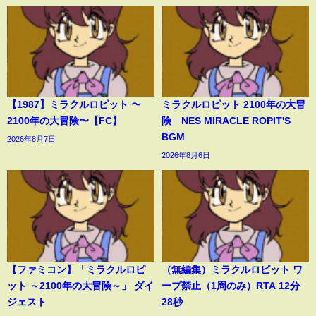
【1987】ミラクルロピット 〜
ミラクルロピット 2100年の大冒
2100年の大冒険〜【FC】
険 NES MIRACLE ROPIT'S
BGM
2026年8月7日
2026年8月6日
【ファミコン】「ミラクルロピ
（無編集）ミラクルロピット ワ
ット ～2100年の大冒険～」 ダイ
ープ禁止（1周のみ）RTA 12分
ジェスト
28秒