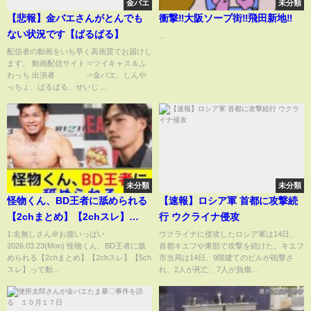
金バエ
未分類
【悲報】金バエさんがとんでも
衝撃‼大阪ソープ街‼飛田新地‼
ない状況です【ぱるぱる】
...
配信者の動画をいち早く高画質でお届けし
ます。 動画配信サイト⇒ツイキャス＆ふ
わっち 出演者 ⇒金バエ、しんや
っちょ、ぱるぱる、せいじ ...
未分類
未分類
怪物くん、BD王者に舐められる
【速報】ロシア軍 首都に攻撃続
【2chまとめ】【2chスレ】
行 ウクライナ侵攻
【5chスレ】
1:名無しさん＠お腹いっぱい
ウクライナに侵攻したロシア軍は14日、
2026.03.23(Mon) 怪物くん、BD王者に舐
首都キエフや東部で攻撃を続けた。キエフ
められる【2chまとめ】【2chスレ】【5ch
市当局は14日、9階建てのビルが砲撃さ
スレ】って動...
れ、2人が死亡、7人が負傷...