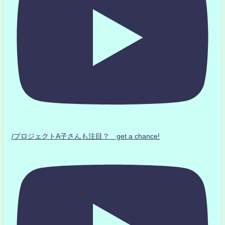
/プロジェクトA子さんも注目？ get a chance!