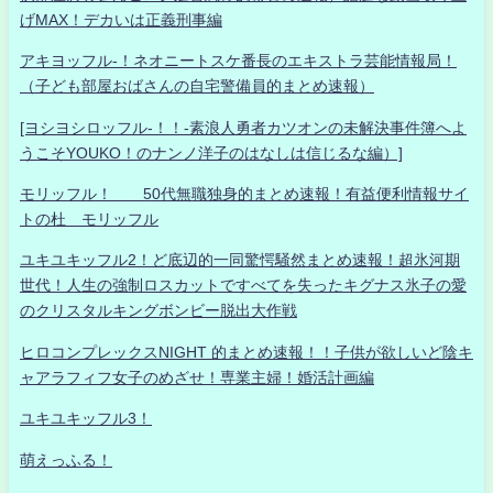
げMAX！デカいは正義刑事編
アキヨッフル-！ネオニートスケ番長のエキストラ芸能情報局！
（子ども部屋おばさんの自宅警備員的まとめ速報）
[ヨシヨシロッフル-！！-素浪人勇者カツオンの未解決事件簿へよ
うこそYOUKO！のナンノ洋子のはなしは信じるな編）]
モリッフル！ 50代無職独身的まとめ速報！有益便利情報サイ
トの杜 モリッフル
ユキユキッフル2！ど底辺的一同驚愕騒然まとめ速報！超氷河期
世代！人生の強制ロスカットですべてを失ったキグナス氷子の愛
のクリスタルキングボンビー脱出大作戦
ヒロコンプレックスNIGHT 的まとめ速報！！子供が欲しいど陰キ
ャアラフィフ女子のめざせ！専業主婦！婚活計画編
ユキユキッフル3！
萌えっふる！