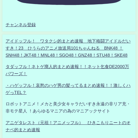
チャンネル登録
アイドッフル！ ワタクシ的まとめ速報 地下格闘アイドルだい
すき！23 ひうらのアニメ放送局101ちゃんねる BNK48 ！
SNH48！JKT48！MNL48！SGO48！GNZ48！STU48！SKE48
タダッフル！ネトゲ廃人的まとめ速報！！ネット乞食DE2000万
パワーズ！
・ハゲッフル！哀愁のハゲ男の髪ってるまとめ速報！！激しくハ
ゲっTEL？
ロボットアニメ！メカと美少女キャラだいすき永遠の非リア充・
非モテ星人 ！あらゆるマニアの為のマニアックサイト
アニゲタレスト（元祖！アニメッフル） ひきこもりニートのオ
ナベ的まとめ速報