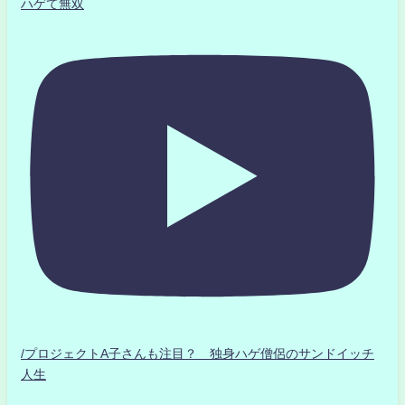
ハゲて無双
/プロジェクトA子さんも注目？ 独身ハゲ僧侶のサンドイッチ
人生