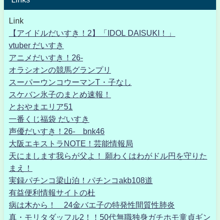
Link
【アイドルだいすき！2】「IDOL DAISUKI！」
vtuber だいすき
アニメだいすき！26-
オラシオンの競馬グランプリ
スーパーウンコウーマンT・子なし
スケバン氷子のまとめ速報！
とおやまエリア51
一番くじ福袋 だいすき
声優だいすき！26- bnk46
大阪エキストラNOTE！芸能情報局
天にまします我らが父よ！ 願わくはわがドル円を守りた
まえ！
実録パチンコ梁山泊！パチンコakb108道
有益便利情報サイトの杜
病は木から！ 24金バエ子の特発性間質性肺炎
真・モリタダッフル2！！50代無職独身ガチホモ童貞ギン