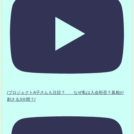
/プロジェクトA子さんも注目？ なぜ私は入会拒否？真相が
刺さる3分間？/