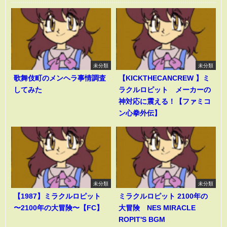
未分類
未分類
歌舞伎町のメンヘラ事情調査
【KICKTHECANCREW 】ミ
してみた
ラクルロピット メーカーの
神対応に震える！【ファミコ
ン心拳外伝】
未分類
未分類
【1987】ミラクルロピット
ミラクルロピット 2100年の
〜2100年の大冒険〜【FC】
大冒険 NES MIRACLE
ROPIT'S BGM