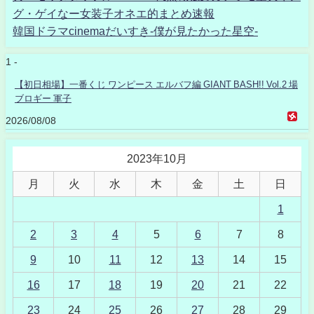
グ・ゲイなー女装子オネエ的まとめ速報
韓国ドラマcinemaだいすき-僕が見たかった星空-
1 -
【初日相場】一番くじ ワンピース エルバフ編 GIANT BASH!! Vol.2 場
ブロギー 軍子
2026/08/08
2023年10月
月
火
水
木
金
土
日
1
2
3
4
5
6
7
8
9
10
11
12
13
14
15
16
17
18
19
20
21
22
23
24
25
26
27
28
29