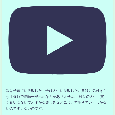
親は子育てに失敗した」子は人生に失敗した。負けに気付きも
う手遅れで逆転一発manなんかありません、 残りの人生、貧し
く食いつないでわずかな楽しみなど見つけて生きていくしかな
いのです。ないのです。