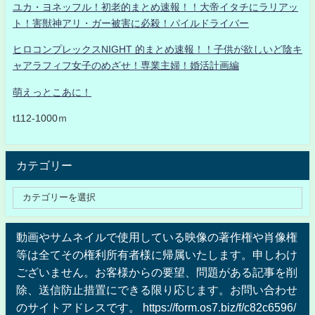
ユカ・ヨネッフル！初老的まとめ速報！！大帝イタチにラリアッ
ト！害獣神アリ・ガー被害に必殺！パイルドライバー
ヒロコンプレックスNIGHT 的まとめ速報！！子供が欲しいど陰キ
ャアラフィフ女子のめざせ！専業主婦！婚活計画編
萌えっとこあに！
t112-1000ｍ
カテゴリー
動画やサムネイルで使用している映像の著作権や肖像権
等は全てその権利所有者様に帰属いたします。申しわけ
ございません。お客様からの要望、問題がある記事を削
除、送信防止措置にできる限り応じます。お問い合わせ
のサイトアドレスです。 https://form.os7.biz/f/c82c6596/