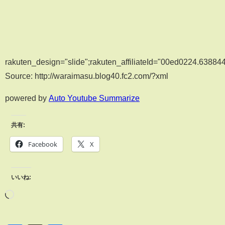
rakuten_design="slide";rakuten_affiliateId="00ed0224.6388
Source: http://waraimasu.blog40.fc2.com/?xml
powered by
Auto Youtube Summarize
共有:
Facebook
X
いいね: