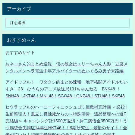
アーカイブ
おすすめ～ん
おすすめサイト
おネコさん的まとめ速報 僕の彼女はエリーちゃん人形！豆腐メ
ンタルメンヘラ電波中年アルバイターのぬいぐるみ男子末路編
アイドッフル！ ワタクシ的まとめ速報 地下格闘アイドルだい
すき！23 ひうらのアニメ放送局101ちゃんねる BNK48 ！
SNH48！JKT48！MNL48！SGO48！GNZ48！STU48！SKE48
ヒウラッフルのハーニーフィニッシュゴミ屋敷補完計画 ＜必殺！
生前整理人！孤立し孤独死からの～特殊清掃・遺品整理への道F
完結編＞ キャッシング計1500万返済：厨二病借金3500万円！う
つ病統合失調症14年生HKT46！！9期研究生、最後のサイト！全
米が泣いた！認知症鬱病60代のラストサイト絶賛！公開中