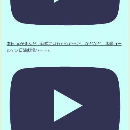
本日 兄が死んだ 葬式には行かなかった などなど 木曜ゴー
ルデン日浦劇場パート7