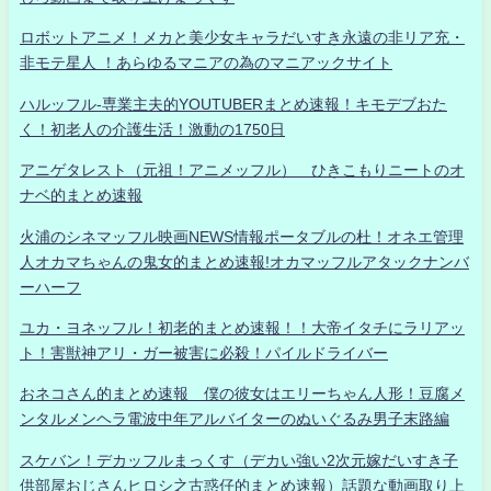
ロボットアニメ！メカと美少女キャラだいすき永遠の非リア充・
非モテ星人 ！あらゆるマニアの為のマニアックサイト
ハルッフル-専業主夫的YOUTUBERまとめ速報！キモデブおた
く！初老人の介護生活！激動の1750日
アニゲタレスト（元祖！アニメッフル） ひきこもりニートのオ
ナベ的まとめ速報
火浦のシネマッフル映画NEWS情報ポータブルの杜！オネエ管理
人オカマちゃんの鬼女的まとめ速報!オカマッフルアタックナンバ
ーハーフ
ユカ・ヨネッフル！初老的まとめ速報！！大帝イタチにラリアッ
ト！害獣神アリ・ガー被害に必殺！パイルドライバー
おネコさん的まとめ速報 僕の彼女はエリーちゃん人形！豆腐メ
ンタルメンヘラ電波中年アルバイターのぬいぐるみ男子末路編
スケバン！デカッフルまっくす（デカい強い2次元嫁だいすき子
供部屋おじさんヒロシ之古惑仔的まとめ速報）話題な動画取り上