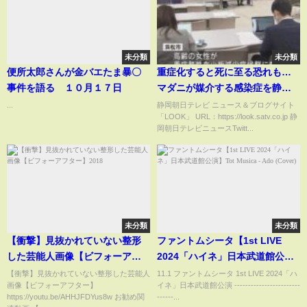
未分類
未分類
便所太郎さんが金バエたま暴〇
重症化すると死に至る恐れも…
事件を語る １０月１７日
マダニが媒介する感染症を静岡
県内で今年初めて確認 県が注
...
静岡朝日テレビ ニュース＆ブログサイト
「LOOK」 URL：https://look.satv.co.jp 静
意呼びかけ
岡朝日テレビニュースTwitt...
未分類
未分類
【衝撃】見抜かれていない整形
ファントムシータ【1st LIVE
した芸能人画像【ビフォーアフ
2024「ハイネ」日本武道館公
ター】2018
演】Tot Musica - Ado (Cover)
【衝撃】見抜かれていない整形した芸能人
11.1 ファントムシータ 1st LIVE 2024「ハ
画像【ビフォーアフター】
イネ」日本武道館公演 ------------------------
https://youtu.be/AHHJFDYus8w お勧め関
------...