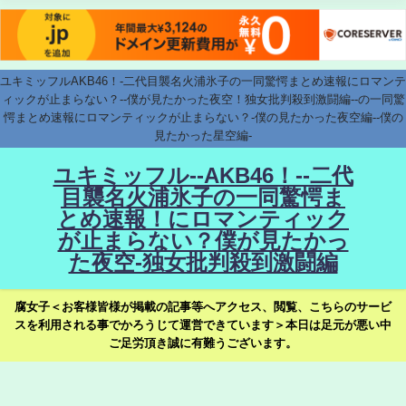
ユキミッフルAKB46！-二代目襲名火浦氷子の一同驚愕まとめ速報にロマンテ
ィックが止まらない？--僕が見たかった夜空！独女批判殺到激闘編--の一同驚
愕まとめ速報にロマンティックが止まらない？-僕の見たかった夜空編--僕の
見たかった星空編-
ユキミッフル--AKB46！--二代
目襲名火浦氷子の一同驚愕ま
とめ速報！にロマンティック
が止まらない？僕が見たかっ
た夜空-独女批判殺到激闘編
腐女子＜お客様皆様が掲載の記事等へアクセス、閲覧、こちらのサービ
スを利用される事でかろうじて運営できています＞本日は足元が悪い中
ご足労頂き誠に有難うございます。