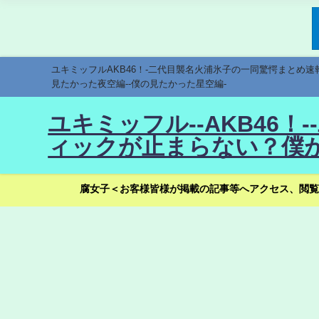
ユキミッフルAKB46！-二代目襲名火浦氷子の一同驚愕まとめ
見たかった夜空編--僕の見たかった星空編-
ユキミッフル--AKB46
ィックが止まらない？僕が
腐女子＜お客様皆様が掲載の記事等へアクセス、閲覧