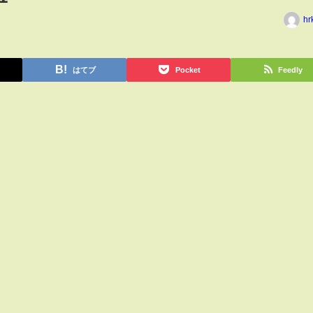
hr
はてブ
Pocket
Feedly