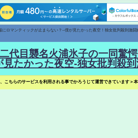
速報にロマンティックが止まらない？--僕が見たかった夜空！独女批判殺到激闘
！--二代目襲名火浦氷子の一同
見たかった夜空-独女批判殺到
、こちらのサービスを利用される事でかろうじて運営できています＞本