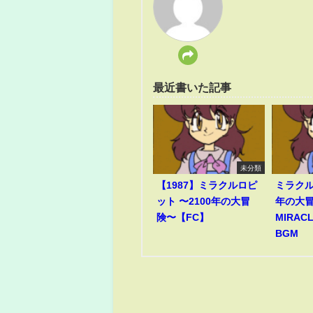
最近書いた記事
未分類
【1987】ミラクルロピ
ミラクル
ット 〜2100年の大冒
年の大冒
険〜【FC】
MIRACL
BGM