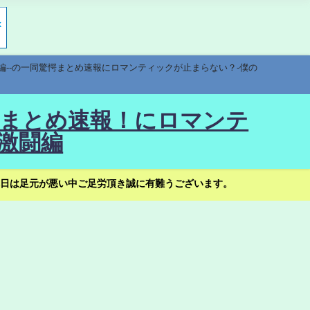
編--の一同驚愕まとめ速報にロマンティックが止まらない？-僕の
驚愕まとめ速報！にロマンテ
激闘編
日は足元が悪い中ご足労頂き誠に有難うございます。