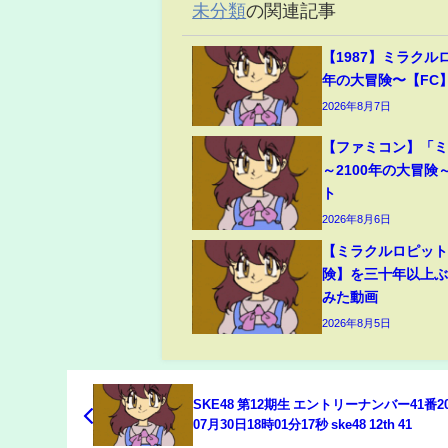
未分類
の関連記事
【1987】ミラクルロ
年の大冒険〜【FC
2026年8月7日
【ファミコン】「
～2100年の大冒険
ト
2026年8月6日
【ミラクルロピット
険】を三十年以上
みた動画
2026年8月5日
SKE48 第12期生 エントリーナンバー41番2
07月30日18時01分17秒 ske48 12th 41