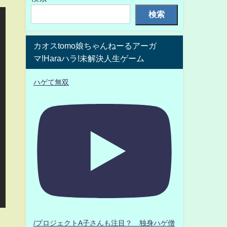
検索
カオスtomo娘ちゃんねーるアーガ
マ!Haraハラ!未解決人生ゲーム
ハゲて無双
ま
/プロジェクトA子さんも注目？ 独身ハゲ僧