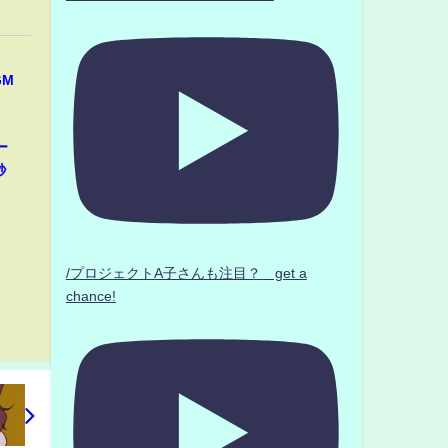
GM
ー
秒
/プロジェクトA子さんも注目？ get a
chance!