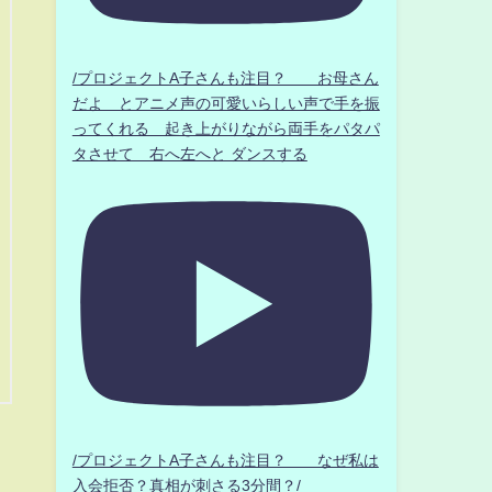
/プロジェクトA子さんも注目？ お母さん
だよ とアニメ声の可愛いらしい声で手を振
ってくれる 起き上がりながら両手をパタパ
タさせて 右へ左へと ダンスする
/プロジェクトA子さんも注目？ なぜ私は
入会拒否？真相が刺さる3分間？/