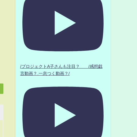
/プロジェクトA子さんも注目？ /感想戯
言動画？.一息つく動画？/