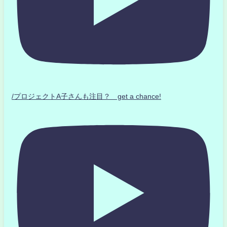
/プロジェクトA子さんも注目？ get a chance!