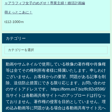
ャアラフィフ女子のめざせ！専業主婦！婚活計画編
萌えっとこあに！
t112-1000ｍ
カテゴリー
動画やサムネイルで使用している映像の著作権や肖像権
等は全てその権利所有者様に帰属いたします。申しわけ
ございません。お客様からの要望、問題がある記事を削
除、送信防止措置にできる限り応じます。お問い合わせ
のサイトアドレスです。 https://form.os7.biz/f/c82c6596/
当サイトは各動画共有サイトへのアップロードは行なっ
ておりません、著作権の侵害を目的としていません、埋
め込み動画等に問題がある場合は各動画共有サイト元へ