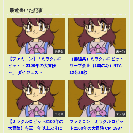
最近書いた記事
未分類
未分類
【ファミコン】「ミラクルロ
（無編集）ミラクルロピット
ピット ～2100年の大冒険
ワープ禁止（1周のみ）RTA
～」 ダイジェスト
12分28秒
未分類
未分類
【ミラクルロピット2100年の
ファミコン ミラクルロピッ
大冒険】を三十年以上ぶりに
ト2100年の大冒険 CM 1987