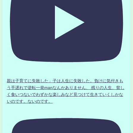
親は子育てに失敗した」子は人生に失敗した。負けに気付きも
う手遅れで逆転一発manなんかありません、 残りの人生、貧し
く食いつないでわずかな楽しみなど見つけて生きていくしかな
いのです。ないのです。