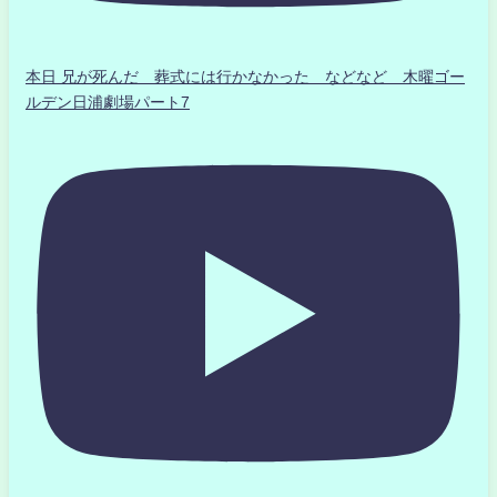
本日 兄が死んだ 葬式には行かなかった などなど 木曜ゴー
ルデン日浦劇場パート7