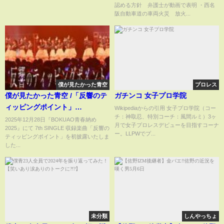
認める方針 弁護士が動画で表明 ・西名
阪自動車道の車両火災 放火...
僕が見たかった青空
プロレス
僕が見たかった青空 /「反響のテ
ガチンコ 女子プロ学院
ィッピングポイント」
Wikipediaからの引用 女子プロ学院（コー
チ：神取忍、特別コーチ：風間ルミ）3ヶ
（2025.12.28 BOKUAO青春納め
2025年12月28日『BOKUAO青春納め
月で女子プロレスデビューを目指すコーナ
2025』にて 7th SINGLE 収録楽曲「反響の
2025）
ー。LLPWでプ...
ティッピングポイント」を初披露いたしま
した...
未分類
しんやっちょ