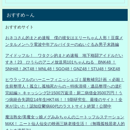
おすすめ～ん
おすすめサイト
おネコさん的まとめ速報 僕の彼女はエリーちゃん人形！豆腐メ
ンタルメンヘラ電波中年アルバイターのぬいぐるみ男子末路編
アイドッフル！ ワタクシ的まとめ速報 地下格闘アイドルだい
すき！23 ひうらのアニメ放送局101ちゃんねる BNK48 ！
SNH48！JKT48！MNL48！SGO48！GNZ48！STU48！SKE48
ヒウラッフルのハーニーフィニッシュゴミ屋敷補完計画 ＜必殺！
生前整理人！孤立し孤独死からの～特殊清掃・遺品整理への道F
完結編＞ キャッシング計1500万返済：厨二病借金3500万円！う
つ病統合失調症14年生HKT46！！9期研究生、最後のサイト！全
米が泣いた！認知症鬱病60代のラストサイト絶賛！公開中
魔法熟女/美魔女ッ娘メグみみちゃんのニートッフルステーション
MAX！ ニート仙人仙女の映画三昧老後生活！（無職孤独居老人的