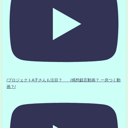
/プロジェクトA子さんも注目？ /感想戯言動画？.一息つく動
画？/