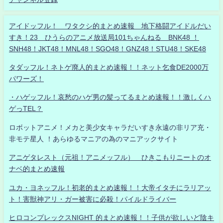
アイドッフル！ ワタクシ的まとめ速報 地下格闘アイドルだい
すき！23 ひうらのアニメ放送局101ちゃんねる BNK48 ！
SNH48！JKT48！MNL48！SGO48！GNZ48！STU48！SKE48
タダッフル！ネトゲ廃人的まとめ速報！！ネット乞食DE2000万
パワーズ！
・ハゲッフル！哀愁のハゲ男の髪ってるまとめ速報！！激しくハ
ゲっTEL？
ロボットアニメ！メカと美少女キャラだいすき永遠の非リア充・
非モテ星人 ！あらゆるマニアの為のマニアックサイト
アニゲタレスト（元祖！アニメッフル） ひきこもりニートのオ
ナベ的まとめ速報
ユカ・ヨネッフル！初老的まとめ速報！！大帝イタチにラリアッ
ト！害獣神アリ・ガー被害に必殺！パイルドライバー
ヒロコンプレックスNIGHT 的まとめ速報！！子供が欲しいど陰キ