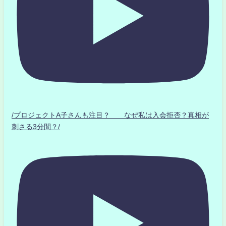
/プロジェクトA子さんも注目？ なぜ私は入会拒否？真相が
刺さる3分間？/