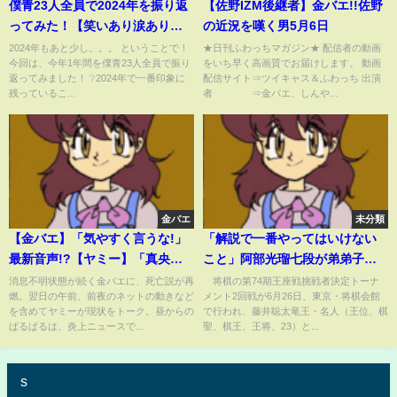
僕青23人全員で2024年を振り返
【佐野IZM後継者】金バエ!!佐野
ってみた！【笑いあり涙ありの
の近況を嘆く男5月6日
トークに?!?】
2024年もあと少し。。。 ということで！
★日刊ふわっちマガジン★ 配信者の動画
今回は、今年1年間を僕青23人全員で振り
をいち早く高画質でお届けします。 動画
返ってみました！ ❔️2024年で一番印象に
配信サイト⇒ツイキャス＆ふわっち 出演
残っているこ...
者 ⇒金バエ、しんや...
金バエ
未分類
【金バエ】「気やすく言うな!」
「解説で一番やってはいけない
最新音声!?【ヤミー】「真央さ
こと」阿部光瑠七段が弟弟子の
んから返信ない」【ぱるぱる】
ルーキー・小窪碧四段に極意を
消息不明状態が続く金バエに、死亡説が再
将棋の第74期王座戦挑戦者決定トーナ
燃。翌日の午前、前夜のネットの動きなど
メント2回戦が6月26日、東京・将棋会館
「生存確認できました」何が起
伝授？ファンは納得「なるほ
を含めてヤミーが現状をトーク。昼からの
で行われ、藤井聡太竜王・名人（王位、棋
っているのか!?
ど」「やさしいなあ」(ABEMA
ぱるぱるは、炎上ニュースで...
聖、棋王、王将、23）と...
TIMES)
s