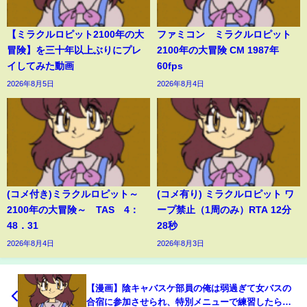
【ミラクルロピット2100年の大
ファミコン ミラクルロピット
冒険】を三十年以上ぶりにプレ
2100年の大冒険 CM 1987年
イしてみた動画
60fps
2026年8月5日
2026年8月4日
(コメ付き)ミラクルロピット～
(コメ有り) ミラクルロピット ワ
2100年の大冒険～ TAS 4：
ープ禁止（1周のみ）RTA 12分
48．31
28秒
2026年8月4日
2026年8月3日
【漫画】陰キャバスケ部員の俺は弱過ぎて女バスの
合宿に参加させられ、特別メニューで練習したらダ