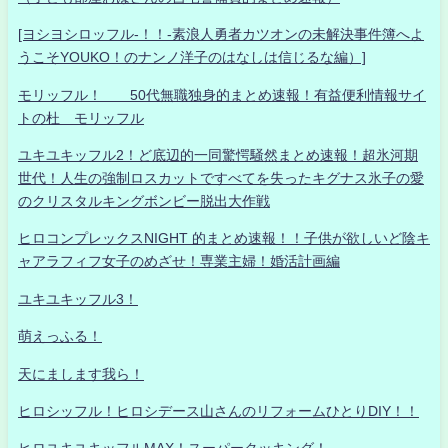
[ヨシヨシロッフル-！！-素浪人勇者カツオンの未解決事件簿へよ
うこそYOUKO！のナンノ洋子のはなしは信じるな編）]
モリッフル！ 50代無職独身的まとめ速報！有益便利情報サイ
トの杜 モリッフル
ユキユキッフル2！ど底辺的一同驚愕騒然まとめ速報！超氷河期
世代！人生の強制ロスカットですべてを失ったキグナス氷子の愛
のクリスタルキングボンビー脱出大作戦
ヒロコンプレックスNIGHT 的まとめ速報！！子供が欲しいど陰キ
ャアラフィフ女子のめざせ！専業主婦！婚活計画編
ユキユキッフル3！
萌えっふる！
天にまします我ら！
ヒロシッフル！ヒロシデース山さんのリフォームひとりDIY！！