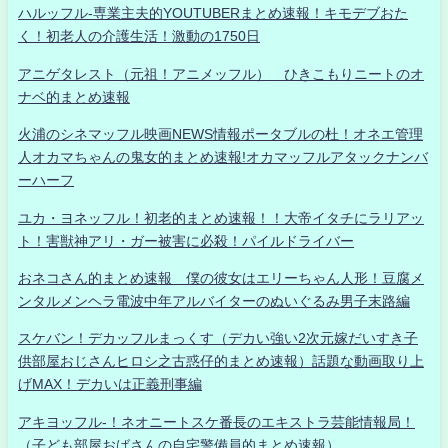
ハルッフル-専業主夫的YOUTUBERまとめ速報！キモデブおた
く！初老人の介護生活！激動の1750日
アニゲタレスト（元祖！アニメッフル） ひきこもりニートのオ
ナベ的まとめ速報
火浦のシネマッフル映画NEWS情報ポータブルの杜！オネエ管理
人オカマちゃんの鬼女的まとめ速報!オカマッフルアタックナンバ
ーハーフ
ユカ・ヨネッフル！初老的まとめ速報！！大帝イタチにラリアッ
ト！害獣神アリ・ガー被害に必殺！パイルドライバー
おネコさん的まとめ速報 僕の彼女はエリーちゃん人形！豆腐メ
ンタルメンヘラ電波中年アルバイターのぬいぐるみ男子末路編
スケバン！デカッフルまっくす（デカい強い2次元嫁だいすき子
供部屋おじさんヒロシ之古惑仔的まとめ速報）話題な動画取り上
げMAX！デカいは正義刑事編
アキヨッフル-！ネオニートスケ番長のエキストラ芸能情報局！
（子ども部屋おばさんの自宅警備員的まとめ速報）