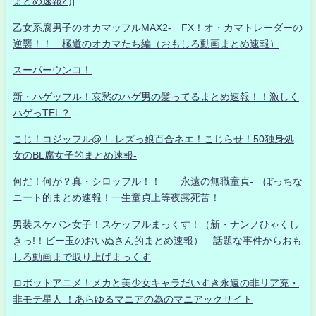
まとめ速報Z)]
乙女系腐男子のオカマッフルMAX2- FX！オ・カマトレーダーの
逆襲！！ 極道のオカマたち編（おもしろ動画まとめ速報）
スーパーウンコ！
新・ハゲッフル！哀愁のハゲ男の髪ってるまとめ速報！！激しく
ハゲっTEL？
こじ！コジッフル@！-レズっ娘百合ネエ！こじらせ！50独身処
女のBL腐女子的まとめ速報-
何だ！何が？真・シロッフル！！ 永遠の無職童貞- ぼっちな
ニート的まとめ速報！一生童貞上等夜露死苦！
男装スケバン女子！スケッフルまっくす！（新・ナンノひゃくし
きっ!！ビー玉のおいぬさん的まとめ速報） 話題な事件からおも
しろ動画まで取り上げまっくす
ロボットアニメ！メカと美少女キャラだいすき永遠の非リア充・
非モテ星人 ！あらゆるマニアの為のマニアックサイト