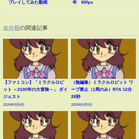
プレイしてみた動画
年 60fps
未分類
の関連記事
【ファミコン】「ミラクルロピ
（無編集）ミラクルロピット ワ
ット ～2100年の大冒険～」 ダイ
ープ禁止（1周のみ）RTA 12分
ジェスト
28秒
2026年8月6日
2026年8月5日