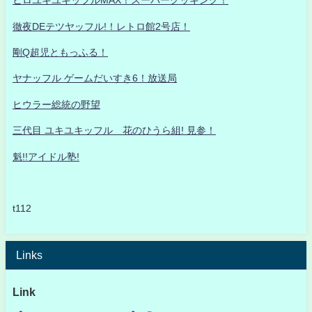
ヒロユキユキッフルMAX！スーパークッキング！
徹夜DEテツヤッフル!！レトロ館2号店！
剛Q超児ともっふる！
ヤナッフル ゲームだいすき6！放送局
ヒウラー総統の野望
三代目 ユキユキッフル 花のひうら組! 見参！
魁!!アイドル塾!
t112
Links
Link