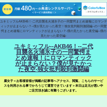
ユキミッフルAKB46！-二代目襲名火浦氷子の一同驚愕まとめ速報にロマンテ
ィックが止まらない？--僕が見たかった夜空！独女批判殺到激闘編--の一同驚
愕まとめ速報にロマンティックが止まらない？-僕の見たかった夜空編--僕の
見たかった星空編-
ユキミッフル--AKB46！--二代
目襲名火浦氷子の一同驚愕ま
とめ速報！にロマンティック
が止まらない？僕が見たかっ
た夜空-独女批判殺到激闘編
腐女子＜お客様皆様が掲載の記事等へアクセス、閲覧、こちらのサービ
スを利用される事でかろうじて運営できています＞本日は足元が悪い中
ご足労頂き誠に有難うございます。