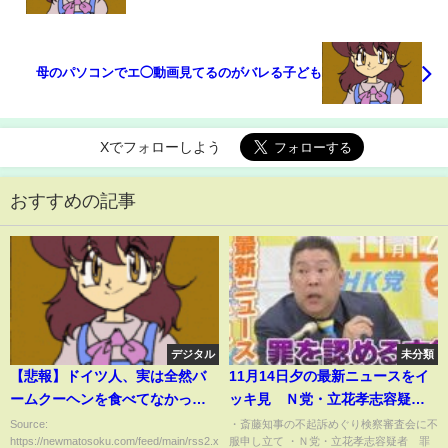
ウンした…俺のブリーフの隙間から血が溢れだし女
バスのメンバーが手当してくれる事になり・・・
母のパソコンでエ◯動画見てるのがバレる子ども
Xでフォローしよう
おすすめの記事
デジタル
未分類
【悲報】ドイツ人、実は全然バ
11月14日夕の最新ニュースをイ
ームクーヘンを食べてなかった
ッキ見 Ｎ党・立花孝志容疑
ｗｗｗｗｗｗｗｗ
者 容疑認める方針 弁護士が
Source:
・斎藤知事の不起訴めぐり検察審査会に不
https://newmatosoku.com/feed/main/rss2.xml...
服申し立て ・Ｎ党・立花孝志容疑者 罪
動画で表明