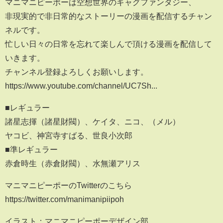
マニマニピーポーは空想世界のギャグファンタジー、
非現実的で非日常的なストーリーの漫画を配信するチャン
ネルです。
忙しい日々の日常を忘れて楽しんで頂ける漫画を配信して
いきます。
チャンネル登録よろしくお願いします。
https://www.youtube.com/channel/UC7Sh...
■レギュラー
諸星志揮（諸星財閥）、ケイタ、ニコ、（メル）
ヤコビ、神宮寺すばる、世良小次郎
■準レギュラー
赤倉時生（赤倉財閥）、水無瀬アリス
マニマニピーポーのTwitterのこちら
https://twitter.com/manimanipiipoh
イラスト：マニマニピーポーデザイン部