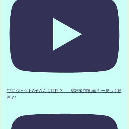
/プロジェクトA子さんも注目？ /感想戯言動画？.一息つく動
画？/