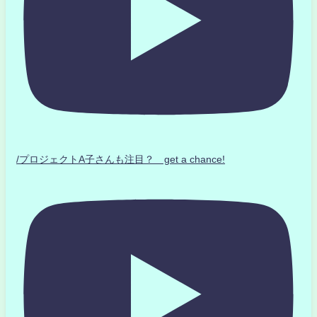
/プロジェクトA子さんも注目？ get a chance!