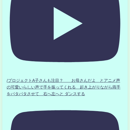
/プロジェクトA子さんも注目？ お母さんだよ とアニメ声
の可愛いらしい声で手を振ってくれる 起き上がりながら両手
をパタパタさせて 右へ左へと ダンスする