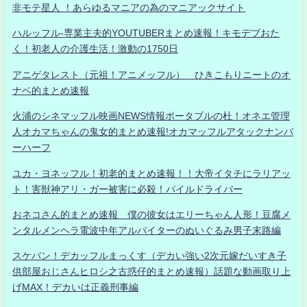
非モテ星人 ！あらゆるマニアの為のマニアックサイト
ハルッフル-専業主夫的YOUTUBERまとめ速報！キモデブおた
く！初老人の介護生活！激動の1750日
アニゲタレスト（元祖！アニメッフル） ひきこもりニートのオ
ナベ的まとめ速報
火浦のシネマッフル映画NEWS情報ポータブルの杜！オネエ管理
人オカマちゃんの鬼女的まとめ速報!オカマッフルアタックナンバ
ーハーフ
ユカ・ヨネッフル！初老的まとめ速報！！大帝イタチにラリアッ
ト！害獣神アリ・ガー被害に必殺！パイルドライバー
おネコさん的まとめ速報 僕の彼女はエリーちゃん人形！豆腐メ
ンタルメンヘラ電波中年アルバイターのぬいぐるみ男子末路編
スケバン！デカッフルまっくす（デカい強い2次元嫁だいすき子
供部屋おじさんヒロシ之古惑仔的まとめ速報）話題な動画取り上
げMAX！デカいは正義刑事編