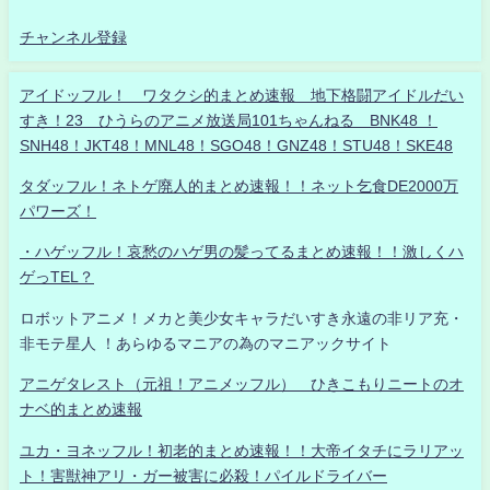
チャンネル登録
アイドッフル！ ワタクシ的まとめ速報 地下格闘アイドルだい
すき！23 ひうらのアニメ放送局101ちゃんねる BNK48 ！
SNH48！JKT48！MNL48！SGO48！GNZ48！STU48！SKE48
タダッフル！ネトゲ廃人的まとめ速報！！ネット乞食DE2000万
パワーズ！
・ハゲッフル！哀愁のハゲ男の髪ってるまとめ速報！！激しくハ
ゲっTEL？
ロボットアニメ！メカと美少女キャラだいすき永遠の非リア充・
非モテ星人 ！あらゆるマニアの為のマニアックサイト
アニゲタレスト（元祖！アニメッフル） ひきこもりニートのオ
ナベ的まとめ速報
ユカ・ヨネッフル！初老的まとめ速報！！大帝イタチにラリアッ
ト！害獣神アリ・ガー被害に必殺！パイルドライバー