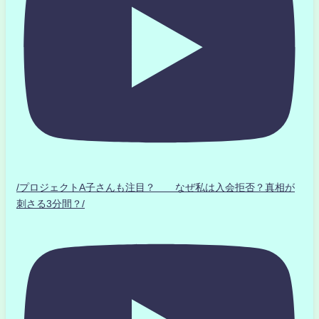
/プロジェクトA子さんも注目？ なぜ私は入会拒否？真相が
刺さる3分間？/