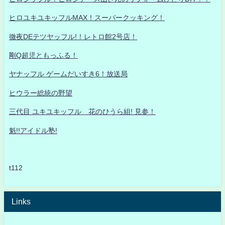
ヒロユキユキッフルMAX！スーパークッキング！
徹夜DEテツヤッフル!！レトロ館2号店！
剛Q超児ともっふる！
ヤナッフル ゲームだいすき6！放送局
ヒウラー総統の野望
三代目 ユキユキッフル 花のひうら組! 見参！
魁!!アイドル塾!
t112
Links