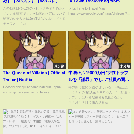
め】【2chスレ】【5chスレ】
in Town Recovering from
Tsunami Damage |
この動画は今話題のトピックをまとめたオ
📌It’s Time to Travel Map
リジナル動画です。 ■動画の内容について
https://www.google.com/maps/d/viewer?...
Minamisanriku Hotel Kanyo
動画のシナリオは2ch(5ch)のスレッドをモ
チーフとしてい...
未分類
未分類
The Queen of Villains | Official
中居正広“9000万円”女性トラブ
Trailer | Netflix
ルを「謝罪」でも…“社員の関
与”を「完全否定」のフジテレビ
How did one girl become hated in Japan
年の瀬に世間を騒がせている、中居正広
and whip everyone into a frenzy...
（５２）の“解決金９０００万円”「女性ト
番組よりも「存続不可能」な番
ラブル」はいまだ鎮まる気配がない。
組
１２月１９日に発売された『...