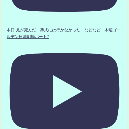
本日 兄が死んだ 葬式には行かなかった などなど 木曜ゴー
ルデン日浦劇場パート7