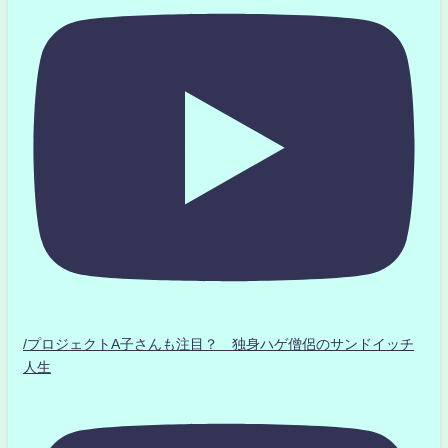
/プロジェクトA子さんも注目？ 独身ハゲ僧侶のサンドイッチ
人生