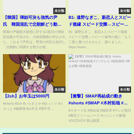
未分類
未分類
【韓国】弾劾可決も強気の尹
B1- 遠野なぎこ、新恋人とスピー
氏 韓国混乱で北朝鮮どう動
ド復縁 スピード交際→スピード
く？ ゲスト：辺真一（コリ
破局の後に「もう二度と傷つけ
韓国の尹錫悦大統領に対する2度目の弾劾
B1- 遠野なぎこ、新恋人とスピード復縁
訴追案が可決され、大統領職務が停止され
スピード交際→スピード破局の後に「もう
ア・レポート編集長）李相哲
ませんと、謝りました」
た。これまで尹氏は、野党の対応を批判し
二度と傷つけませんと、謝りました」
（龍谷大学教授）12月17日
「北朝鮮に同調する勢力が政...
https://www....
（火）BS11 インサイドOUT
未分類
未分類
【2ch】お年玉は5000円
【衝撃】SMAP再結成の動き
#shorts #SMAP #木村拓哉 #フ
#shorts #2ch #いらすとや #ゆっくり #ス
カっと #修羅場 #お年玉 #理不尽...
ジテレビ #稲垣吾郎 #草なぎ剛 #
#スタート社 #再結成 #福田淳 #テレビ朝日
#東京ドリームパーク #ジャニーズ劇場
香取慎吾
VOICEVOX:青山龍星...