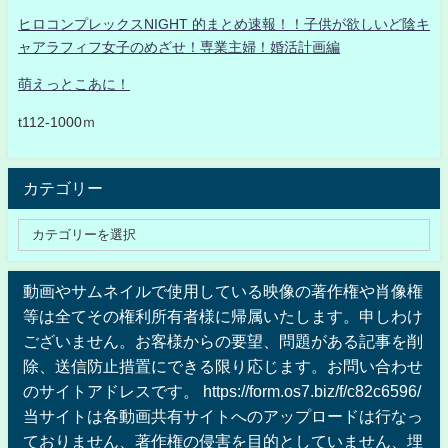
ヒロコンプレックスNIGHT 的まとめ速報！！子供が欲しいど陰キ
ャアラフィフ女子のめざせ！専業主婦！婚活計画編
萌えっとこあに！
t112-1000ｍ
カテゴリー
動画やサムネイルで使用している映像の著作権や肖像権
等は全てその権利所有者様に帰属いたします。申しわけ
ございません。お客様からの要望、問題がある記事を削
除、送信防止措置にできる限り応じます。お問い合わせ
のサイトアドレスです。 https://form.os7.biz/f/c82c6596/
当サイトは各動画共有サイトへのアップロードは行なっ
ておりません、著作権の侵害を目的としていません、埋