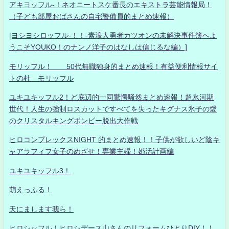
アキヨッフル-！ネオニートスケ番長のエキストラ芸能情報局！
（子ども部屋おばさんの自宅警備員的まとめ速報）
[ヨシヨシロッフル-！！-素浪人勇者カツオンの未解決事件簿へよ
うこそYOUKO！のナンノ洋子のはなしは信じるな編）]
モリッフル！ 50代無職独身的まとめ速報！有益便利情報サイ
トの杜 モリッフル
ユキユキッフル2！ど底辺的一同驚愕騒然まとめ速報！超氷河期
世代！人生の強制ロスカットですべてを失ったキグナス氷子の愛
のクリスタルキングボンビー脱出大作戦
ヒロコンプレックスNIGHT 的まとめ速報！！子供が欲しいど陰キ
ャアラフィフ女子のめざせ！専業主婦！婚活計画編
ユキユキッフル3！
萌えっふる！
天にまします我ら！
ヒロシッフル！ヒロシデース山さんのリフォームひとりDIY！！