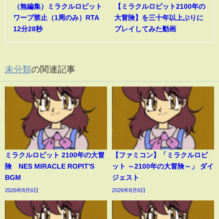
（無編集）ミラクルロピット
【ミラクルロピット2100年の
ワープ禁止（1周のみ）RTA
大冒険】を三十年以上ぶりに
12分28秒
プレイしてみた動画
未分類
の関連記事
ミラクルロピット 2100年の大冒
【ファミコン】「ミラクルロピ
険 NES MIRACLE ROPIT'S
ット ～2100年の大冒険～」 ダイ
BGM
ジェスト
2026年8月6日
2026年8月6日