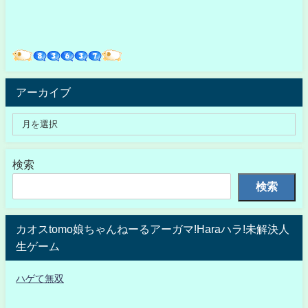
アーカイブ
検索
検索
カオスtomo娘ちゃんねーるアーガマ!Haraハラ!未解決人
生ゲーム
ハゲて無双