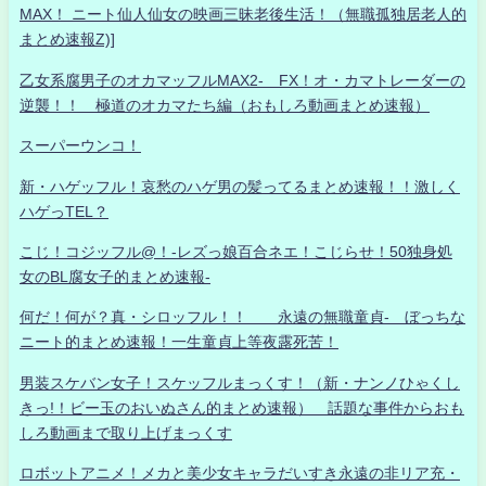
MAX！ ニート仙人仙女の映画三昧老後生活！（無職孤独居老人的
まとめ速報Z)]
乙女系腐男子のオカマッフルMAX2- FX！オ・カマトレーダーの
逆襲！！ 極道のオカマたち編（おもしろ動画まとめ速報）
スーパーウンコ！
新・ハゲッフル！哀愁のハゲ男の髪ってるまとめ速報！！激しく
ハゲっTEL？
こじ！コジッフル@！-レズっ娘百合ネエ！こじらせ！50独身処
女のBL腐女子的まとめ速報-
何だ！何が？真・シロッフル！！ 永遠の無職童貞- ぼっちな
ニート的まとめ速報！一生童貞上等夜露死苦！
男装スケバン女子！スケッフルまっくす！（新・ナンノひゃくし
きっ!！ビー玉のおいぬさん的まとめ速報） 話題な事件からおも
しろ動画まで取り上げまっくす
ロボットアニメ！メカと美少女キャラだいすき永遠の非リア充・