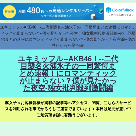
ユキミッフルAKB46！-二代目襲名火浦氷子の一同驚愕まとめ速報にロマンテ
ィックが止まらない？--僕が見たかった夜空！独女批判殺到激闘編--の一同驚
愕まとめ速報にロマンティックが止まらない？-僕の見たかった夜空編--僕の
見たかった星空編-
ユキミッフル--AKB46！--二代
目襲名火浦氷子の一同驚愕ま
とめ速報！にロマンティック
が止まらない？僕が見たかっ
た夜空-独女批判殺到激闘編
腐女子＜お客様皆様が掲載の記事等へアクセス、閲覧、こちらのサービ
スを利用される事でかろうじて運営できています＞本日は足元が悪い中
ご足労頂き誠に有難うございます。