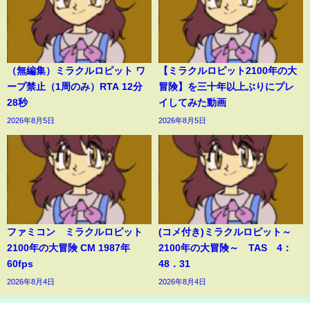
（無編集）ミラクルロピット ワ
【ミラクルロピット2100年の大
ープ禁止（1周のみ）RTA 12分
冒険】を三十年以上ぶりにプレ
28秒
イしてみた動画
2026年8月5日
2026年8月5日
ファミコン ミラクルロピット
(コメ付き)ミラクルロピット～
2100年の大冒険 CM 1987年
2100年の大冒険～ TAS 4：
60fps
48．31
2026年8月4日
2026年8月4日