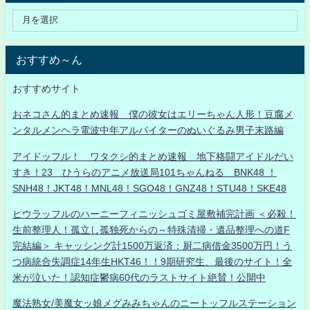
おすすめ～ん
おすすめサイト
おネコさん的まとめ速報 僕の彼女はエリーちゃん人形！豆腐メ
ンタルメンヘラ電波中年アルバイターのぬいぐるみ男子末路編
アイドッフル！ ワタクシ的まとめ速報 地下格闘アイドルだい
すき！23 ひうらのアニメ放送局101ちゃんねる BNK48 ！
SNH48！JKT48！MNL48！SGO48！GNZ48！STU48！SKE48
ヒウラッフルのハーニーフィニッシュゴミ屋敷補完計画 ＜必殺！
生前整理人！孤立し孤独死からの～特殊清掃・遺品整理への道F
完結編＞ キャッシング計1500万返済：厨二病借金3500万円！う
つ病統合失調症14年生HKT46！！9期研究生、最後のサイト！全
米が泣いた！認知症鬱病60代のラストサイト絶賛！公開中
魔法熟女/美魔女ッ娘メグみみちゃんのニートッフルステーション