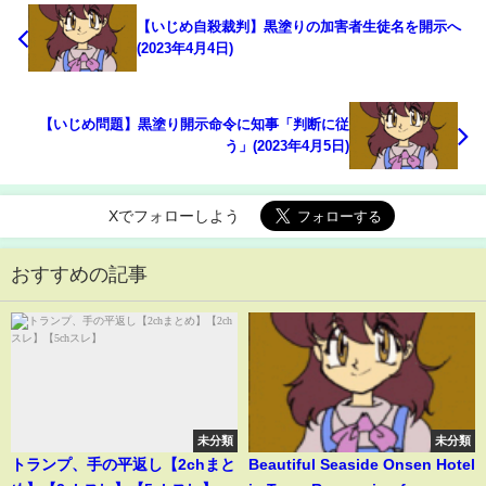
【いじめ自殺裁判】黒塗りの加害者生徒名を開示へ
(2023年4月4日)
【いじめ問題】黒塗り開示命令に知事「判断に従
う」(2023年4月5日)
Xでフォローしよう
おすすめの記事
未分類
未分類
トランプ、手の平返し【2chまと
Beautiful Seaside Onsen Hotel