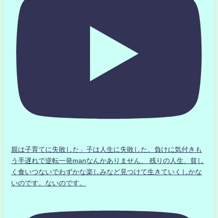
親は子育てに失敗した」子は人生に失敗した。負けに気付きも
う手遅れで逆転一発manなんかありません、 残りの人生、貧し
く食いつないでわずかな楽しみなど見つけて生きていくしかな
いのです。ないのです。