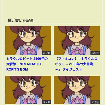
最近書いた記事
未分類
未分類
ミラクルロピット 2100年の
【ファミコン】「ミラクルロ
大冒険 NES MIRACLE
ピット ～2100年の大冒険
ROPIT'S BGM
～」 ダイジェスト
未分類
未分類