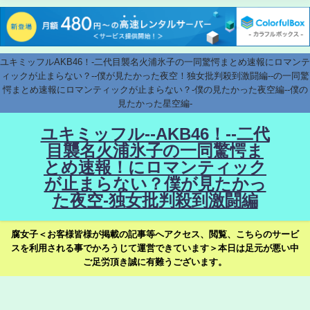
ユキミッフルAKB46！-二代目襲名火浦氷子の一同驚愕まとめ速報にロマンテ
ィックが止まらない？--僕が見たかった夜空！独女批判殺到激闘編--の一同驚
愕まとめ速報にロマンティックが止まらない？-僕の見たかった夜空編--僕の
見たかった星空編-
ユキミッフル--AKB46！--二代
目襲名火浦氷子の一同驚愕ま
とめ速報！にロマンティック
が止まらない？僕が見たかっ
た夜空-独女批判殺到激闘編
腐女子＜お客様皆様が掲載の記事等へアクセス、閲覧、こちらのサービ
スを利用される事でかろうじて運営できています＞本日は足元が悪い中
ご足労頂き誠に有難うございます。