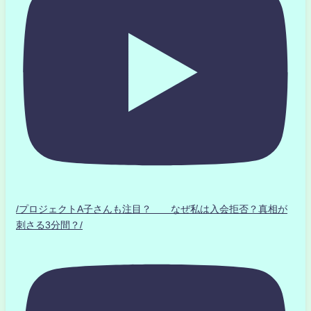
/プロジェクトA子さんも注目？ なぜ私は入会拒否？真相が
刺さる3分間？/