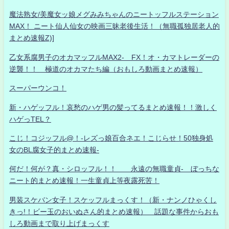
魔法熟女/美魔女ッ娘メグみみちゃんのニートッフルステーション
MAX！ ニート仙人仙女の映画三昧老後生活！（無職孤独居老人的
まとめ速報Z)]
乙女系腐男子のオカマッフルMAX2- FX！オ・カマトレーダーの
逆襲！！ 極道のオカマたち編（おもしろ動画まとめ速報）
スーパーウンコ！
新・ハゲッフル！哀愁のハゲ男の髪ってるまとめ速報！！激しく
ハゲっTEL？
こじ！コジッフル@！-レズっ娘百合ネエ！こじらせ！50独身処
女のBL腐女子的まとめ速報-
何だ！何が？真・シロッフル！！ 永遠の無職童貞- ぼっちな
ニート的まとめ速報！一生童貞上等夜露死苦！
男装スケバン女子！スケッフルまっくす！（新・ナンノひゃくし
きっ!！ビー玉のおいぬさん的まとめ速報） 話題な事件からおも
しろ動画まで取り上げまっくす