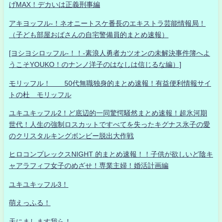
げMAX！デカいは正義刑事編
アキヨッフル-！ネオニートスケ番長のエキストラ芸能情報局！
（子ども部屋おばさんの自宅警備員的まとめ速報）
[ヨシヨシロッフル-！！-素浪人勇者カツオンの未解決事件簿へよ
うこそYOUKO！のナンノ洋子のはなしは信じるな編）]
モリッフル！ 50代無職独身的まとめ速報！有益便利情報サイ
トの杜 モリッフル
ユキユキッフル2！ど底辺的一同驚愕騒然まとめ速報！超氷河期
世代！人生の強制ロスカットですべてを失ったキグナス氷子の愛
のクリスタルキングボンビー脱出大作戦
ヒロコンプレックスNIGHT 的まとめ速報！！子供が欲しいど陰キ
ャアラフィフ女子のめざせ！専業主婦！婚活計画編
ユキユキッフル3！
萌えっふる！
天にまします我ら！