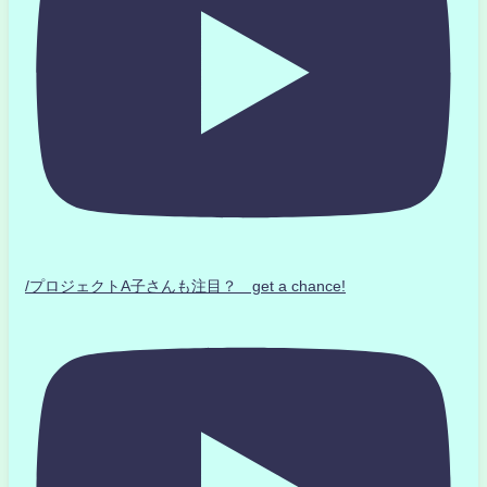
/プロジェクトA子さんも注目？ get a chance!