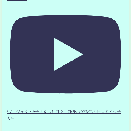
/プロジェクトA子さんも注目？ 独身ハゲ僧侶のサンドイッチ
人生