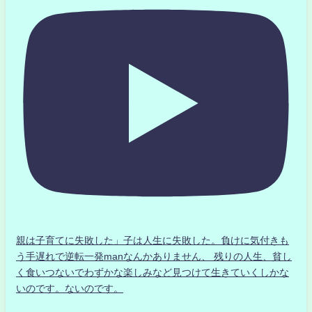
親は子育てに失敗した」子は人生に失敗した。負けに気付きも
う手遅れで逆転一発manなんかありません、 残りの人生、貧し
く食いつないでわずかな楽しみなど見つけて生きていくしかな
いのです。ないのです。