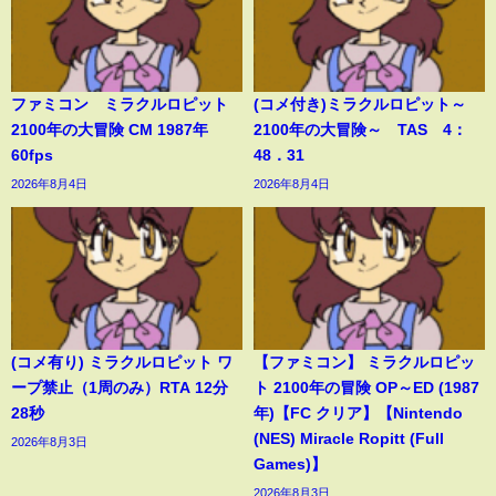
ファミコン ミラクルロピット
(コメ付き)ミラクルロピット～
2100年の大冒険 CM 1987年
2100年の大冒険～ TAS 4：
60fps
48．31
2026年8月4日
2026年8月4日
(コメ有り) ミラクルロピット ワ
【ファミコン】 ミラクルロピッ
ープ禁止（1周のみ）RTA 12分
ト 2100年の冒険 OP～ED (1987
28秒
年)【FC クリア】【Nintendo
(NES) Miracle Ropitt (Full
2026年8月3日
Games)】
2026年8月3日