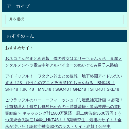
アーカイブ
おすすめ～ん
おすすめサイト
おネコさん的まとめ速報 僕の彼女はエリーちゃん人形！豆腐メ
ンタルメンヘラ電波中年アルバイターのぬいぐるみ男子末路編
アイドッフル！ ワタクシ的まとめ速報 地下格闘アイドルだい
すき！23 ひうらのアニメ放送局101ちゃんねる BNK48 ！
SNH48！JKT48！MNL48！SGO48！GNZ48！STU48！SKE48
ヒウラッフルのハーニーフィニッシュゴミ屋敷補完計画 ＜必殺！
生前整理人！孤立し孤独死からの～特殊清掃・遺品整理への道F
完結編＞ キャッシング計1500万返済：厨二病借金3500万円！う
つ病統合失調症14年生HKT46！！9期研究生、最後のサイト！全
米が泣いた！認知症鬱病60代のラストサイト絶賛！公開中