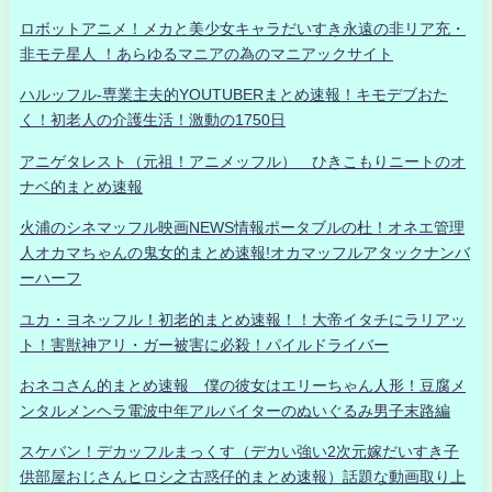
ロボットアニメ！メカと美少女キャラだいすき永遠の非リア充・
非モテ星人 ！あらゆるマニアの為のマニアックサイト
ハルッフル-専業主夫的YOUTUBERまとめ速報！キモデブおた
く！初老人の介護生活！激動の1750日
アニゲタレスト（元祖！アニメッフル） ひきこもりニートのオ
ナベ的まとめ速報
火浦のシネマッフル映画NEWS情報ポータブルの杜！オネエ管理
人オカマちゃんの鬼女的まとめ速報!オカマッフルアタックナンバ
ーハーフ
ユカ・ヨネッフル！初老的まとめ速報！！大帝イタチにラリアッ
ト！害獣神アリ・ガー被害に必殺！パイルドライバー
おネコさん的まとめ速報 僕の彼女はエリーちゃん人形！豆腐メ
ンタルメンヘラ電波中年アルバイターのぬいぐるみ男子末路編
スケバン！デカッフルまっくす（デカい強い2次元嫁だいすき子
供部屋おじさんヒロシ之古惑仔的まとめ速報）話題な動画取り上