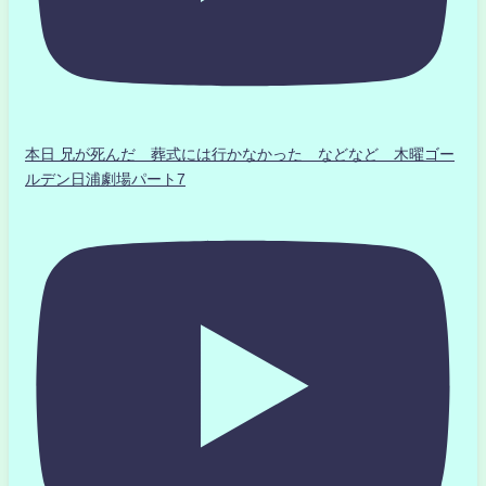
本日 兄が死んだ 葬式には行かなかった などなど 木曜ゴー
ルデン日浦劇場パート7