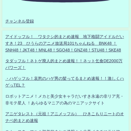
チャンネル登録
アイドッフル！ ワタクシ的まとめ速報 地下格闘アイドルだい
すき！23 ひうらのアニメ放送局101ちゃんねる BNK48 ！
SNH48！JKT48！MNL48！SGO48！GNZ48！STU48！SKE48
タダッフル！ネトゲ廃人的まとめ速報！！ネット乞食DE2000万
パワーズ！
・ハゲッフル！哀愁のハゲ男の髪ってるまとめ速報！！激しくハ
ゲっTEL？
ロボットアニメ！メカと美少女キャラだいすき永遠の非リア充・
非モテ星人 ！あらゆるマニアの為のマニアックサイト
アニゲタレスト（元祖！アニメッフル） ひきこもりニートのオ
ナベ的まとめ速報