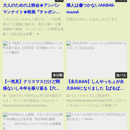
大人のための上映会★アンパン
隣人は傷つかない/AKB48-
マンナイト★映画『チャポンの
teamA
ヒーロー！』
＼大人でも！おひとり様でも！／ ☑仕事
回避のためピッチは少し上げてます、...
帰りでも気軽に観れる、夜の上映！ ☑場
内暗転で映画「アンパンマン」の世界を堪
能！ ☑迫力ある音響！ ▼...
未分類
金バエ
【一気見】クリスマスだけど関
【永久BAN】しんやっちょが永
係ないし今年を振り返る【六匹
久BANになりました【ぱるぱ
目】【2ch面白いスレ・ゆっくり
る】
★『おめでたい!!2chなんJ民【2ch面白ス
金バエツイキャスにて配信中!!
レ】』 チャンネル登録はこちらから！
https://twitcasting.tv/kimbae1234 このチャ
解説】
https://www.youtube.com/chan...
ンネルのメンバーになって特典にア...