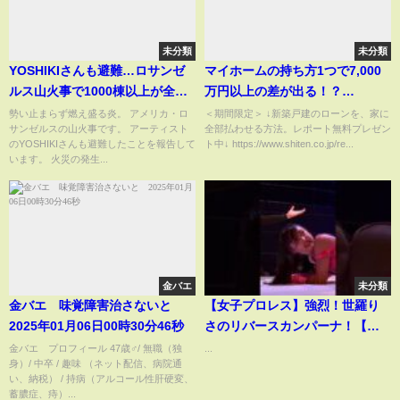
未分類
未分類
YOSHIKIさんも避難…ロサンゼ
マイホームの持ち方1つで7,000
ルス山火事で1000棟以上が全半
万円以上の差が出る！？
壊「億万長者の豪邸が…」 ゆ
#shorts
勢い止まらず燃え盛る炎。 アメリカ・ロ
＜期間限定＞ ↓新築戸建のローンを、家に
サンゼルスの山火事です。 アーティスト
全部払わせる方法。レポート無料プレゼン
りやんレトリィバァさんも無事
のYOSHIKIさんも避難したことを報告して
ト中↓ https://www.shiten.co.jp/re...
報告
います。 火災の発生...
金バエ
未分類
金バエ 味覚障害治さないと
【女子プロレス】強烈！世羅り
2025年01月06日00時30分46秒
さのリバースカンパーナ！【玉
川ボール】#shorts
金バエ プロフィール 47歳♂/ 無職（独
...
身）/ 中卒 / 趣味 （ネット配信、病院通
い、納税） / 持病（アルコール性肝硬変、
蓄膿症、痔）...