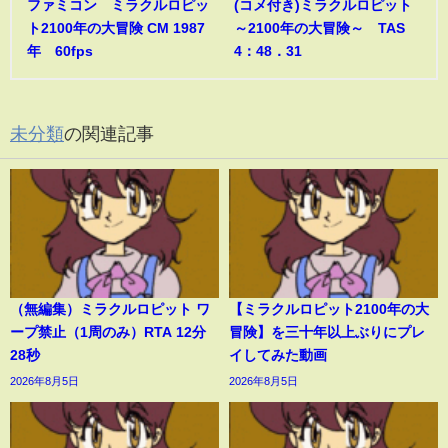
ファミコン ミラクルロピッ
(コメ付き)ミラクルロピット
ト2100年の大冒険 CM 1987
～2100年の大冒険～ TAS
年 60fps
4：48．31
未分類
の関連記事
（無編集）ミラクルロピット ワ
【ミラクルロピット2100年の大
ープ禁止（1周のみ）RTA 12分
冒険】を三十年以上ぶりにプレ
28秒
イしてみた動画
2026年8月5日
2026年8月5日