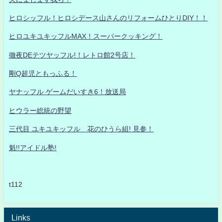
ヒロシッフル！ヒロシデース山さんのリフォームひとりDIY！！
ヒロユキユキッフルMAX！スーパークッキング！
徹夜DEテツヤッフル!！レトロ館2号店！
剛Q超児ともっふる！
ヤナッフル ゲームだいすき6！放送局
ヒウラー総統の野望
三代目 ユキユキッフル 花のひうら組! 見参！
魁!!アイドル塾!
t112
Links