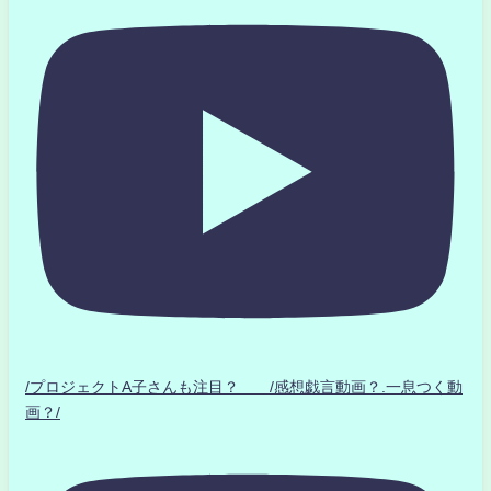
/プロジェクトA子さんも注目？ /感想戯言動画？.一息つく動
画？/