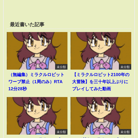
最近書いた記事
未分類
未分類
（無編集）ミラクルロピット
【ミラクルロピット2100年の
ワープ禁止（1周のみ）RTA
大冒険】を三十年以上ぶりに
12分28秒
プレイしてみた動画
未分類
未分類