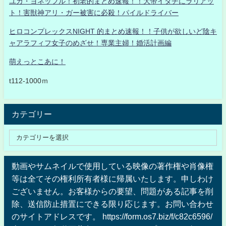
ユカ・ヨネッフル！初老的まとめ速報！！大帝イタチにラリアッ
ト！害獣神アリ・ガー被害に必殺！パイルドライバー
ヒロコンプレックスNIGHT 的まとめ速報！！子供が欲しいど陰キ
ャアラフィフ女子のめざせ！専業主婦！婚活計画編
萌えっとこあに！
t112-1000ｍ
カテゴリー
動画やサムネイルで使用している映像の著作権や肖像権
等は全てその権利所有者様に帰属いたします。申しわけ
ございません。お客様からの要望、問題がある記事を削
除、送信防止措置にできる限り応じます。お問い合わせ
のサイトアドレスです。 https://form.os7.biz/f/c82c6596/