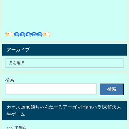
アーカイブ
検索
検索
カオスtomo娘ちゃんねーるアーガマ!Haraハラ!未解決人
生ゲーム
ハゲて無双