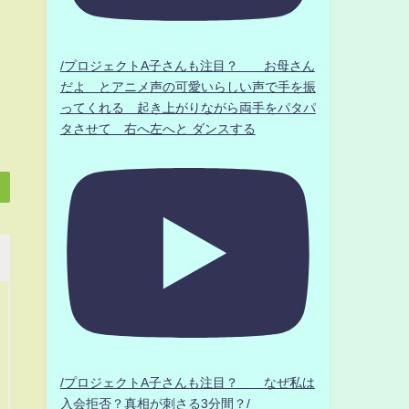
/プロジェクトA子さんも注目？ お母さん
だよ とアニメ声の可愛いらしい声で手を振
ってくれる 起き上がりながら両手をパタパ
タさせて 右へ左へと ダンスする
/プロジェクトA子さんも注目？ なぜ私は
入会拒否？真相が刺さる3分間？/