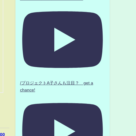
/プロジェクトA子さんも注目？ get a
chance!
00