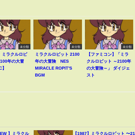
未分類
未分類
未分類
7】ミラクルロピ
ミラクルロピット 2100
【ファミコン】「ミラ
2100年の大冒
年の大冒険 NES
クルロピット ～2100年
C】
MIRACLE ROPIT'S
の大冒険～」 ダイジェ
BGM
スト
CREW 】ミラクル
【1987】ミラクルロピット 〜21