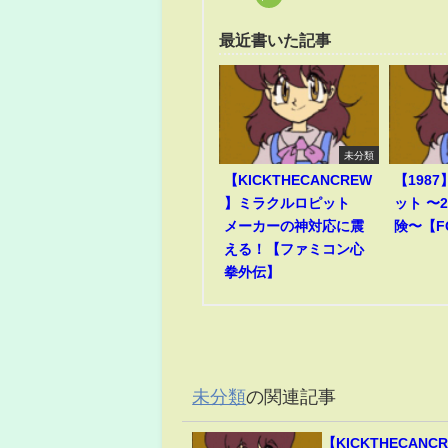
最近書いた記事
未分類
【KICKTHECANCREW
【198
】ミラクルロピット
ット 〜
メーカーの神対応に震
険〜【F
える！【ファミコン心
拳外伝】
未分類
の関連記事
【KICKTHECAN