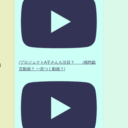
/プロジェクトA子さんも注目？ /感想戯
内
言動画？.一息つく動画？/