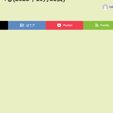
hr
はてブ
Pocket
Feedly