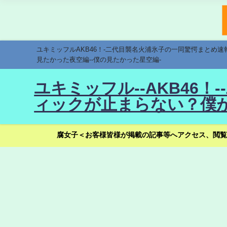
ユキミッフルAKB46！-二代目襲名火浦氷子の一同驚愕まとめ
見たかった夜空編--僕の見たかった星空編-
ユキミッフル--AKB46
ィックが止まらない？僕が
腐女子＜お客様皆様が掲載の記事等へアクセス、閲覧