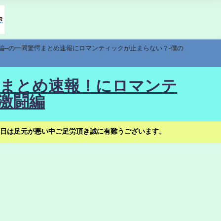
編--の一同驚愕まとめ速報にロマンティックが止まらない？-僕の
驚愕まとめ速報！にロマンテ
激闘編
日は足元が悪い中ご足労頂き誠に有難うございます。