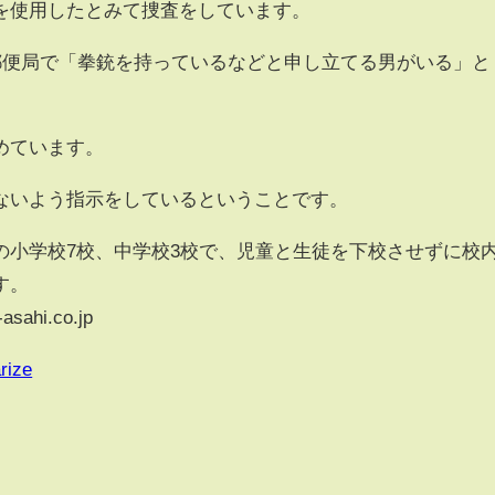
を使用したとみて捜査をしています。
郵便局で「拳銃を持っているなどと申し立てる男がいる」と
めています。
いよう指示をしているということです。
小学校7校、中学校3校で、児童と生徒を下校させずに校
す。
sahi.co.jp
rize