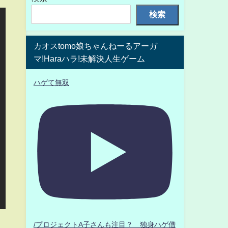
検索
カオスtomo娘ちゃんねーるアーガ
マ!Haraハラ!未解決人生ゲーム
ハゲて無双
/プロジェクトA子さんも注目？ 独身ハゲ僧