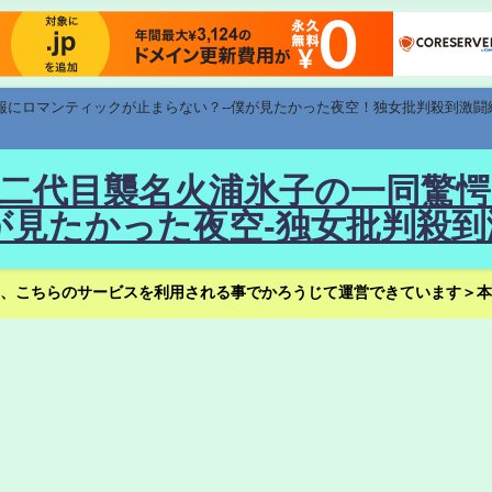
速報にロマンティックが止まらない？--僕が見たかった夜空！独女批判殺到激闘
！--二代目襲名火浦氷子の一同
見たかった夜空-独女批判殺到
、こちらのサービスを利用される事でかろうじて運営できています＞本