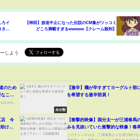
しろイ
【神回】放送中止になった伝説のCM集がツッコミ
ロタ
どころ満載すぎるwwwww【クレーム殺到】
ローしよう
報道のため
【激辛】麺が辛すぎてヨーグルト部
要なこ
を希望する激辛部員！
必要以上
ss2.xml...
...
未分類
区店 今
【衝撃的映像】国分太一が三浦春馬
お助け本
みを見抜いていた衝撃的な映像！春
す。気軽
の最後の顔を見て下さい！【涙腺破
このチャンネルは、三浦春馬さんを偲び続けな
次世代へと、春馬さんという人物を伝えて行き