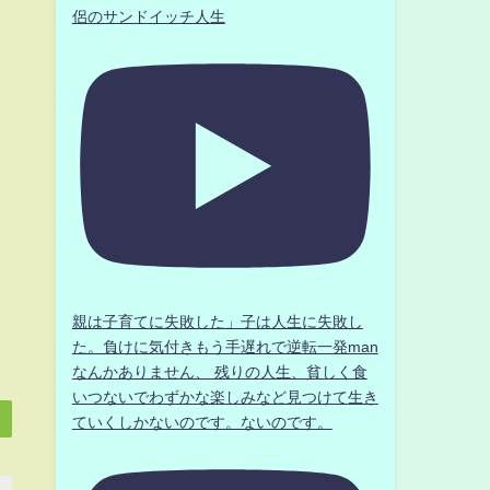
侶のサンドイッチ人生
親は子育てに失敗した」子は人生に失敗し
た。負けに気付きもう手遅れで逆転一発man
なんかありません、 残りの人生、貧しく食
いつないでわずかな楽しみなど見つけて生き
ていくしかないのです。ないのです。