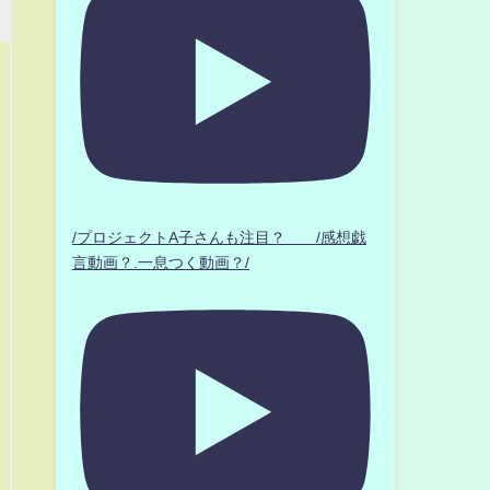
/プロジェクトA子さんも注目？ /感想戯
言動画？.一息つく動画？/