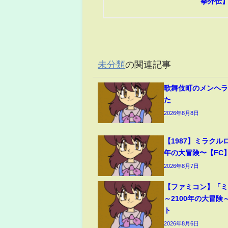
拳外伝
未分類
の関連記事
歌舞伎町のメンヘ
た
2026年8月8日
【1987】ミラクルロ
年の大冒険〜【FC
2026年8月7日
【ファミコン】「
～2100年の大冒険
ト
2026年8月6日