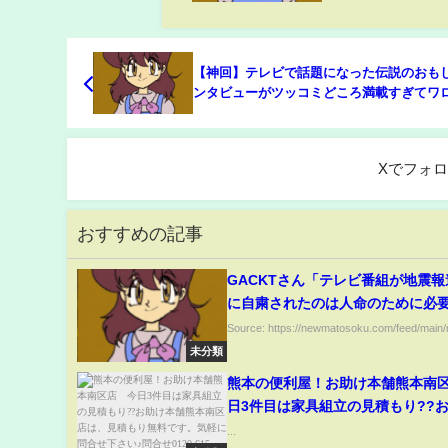
【神回】テレビで話題になった伝説のおも
ンタビューがツッコミどころ満載すぎてワ
www【生放送】【放送事故】第①弾
Xでフォ
おすすめの記事
GACKTさん「テレビ番組が地震
に自粛されたのは人命のために必
と。だが、このタイミングからは
Source: https://newmatosoku.com/feed/main/r
に自粛する必要は無い」
未分類
熊本の便利屋！お助け本舗熊本南
日3件目は家具組立の見積もり??
舗熊本南区店は、見積もり無料で
...