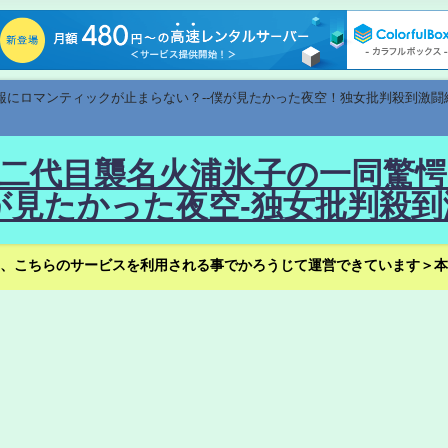
速報にロマンティックが止まらない？--僕が見たかった夜空！独女批判殺到激闘
！--二代目襲名火浦氷子の一同
見たかった夜空-独女批判殺到
、こちらのサービスを利用される事でかろうじて運営できています＞本