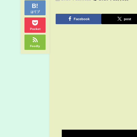
はてブ
Facebook
post
Pocket
Feedly