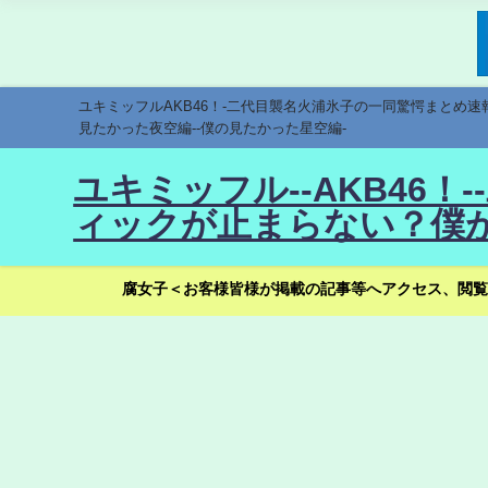
ユキミッフルAKB46！-二代目襲名火浦氷子の一同驚愕まとめ
見たかった夜空編--僕の見たかった星空編-
ユキミッフル--AKB46
ィックが止まらない？僕が
腐女子＜お客様皆様が掲載の記事等へアクセス、閲覧