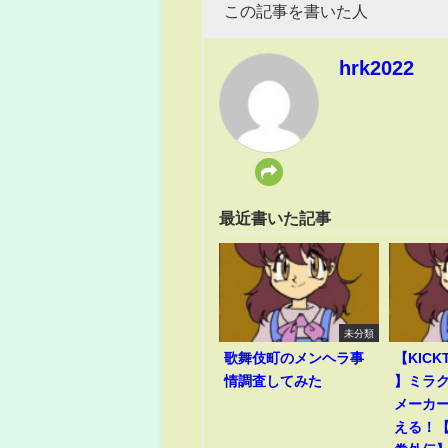
この記事を書いた人
hrk2022
最近書いた記事
未分類
歌舞伎町のメンヘラ事
【KICK
情調査してみた
】ミラ
メーカ
える！