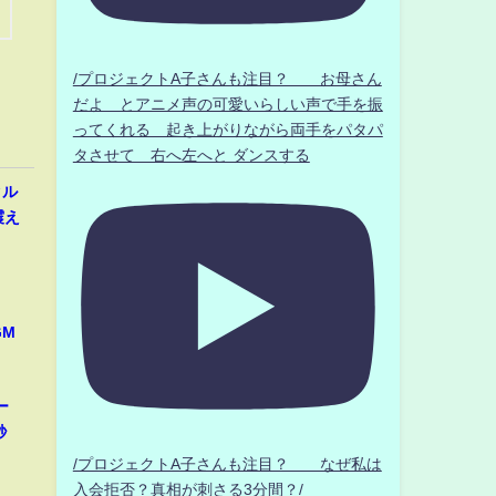
/プロジェクトA子さんも注目？ お母さん
だよ とアニメ声の可愛いらしい声で手を振
ってくれる 起き上がりながら両手をパタパ
タさせて 右へ左へと ダンスする
クル
震え
GM
ー
秒
/プロジェクトA子さんも注目？ なぜ私は
入会拒否？真相が刺さる3分間？/