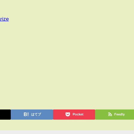
rize
はてブ
Pocket
Feedly