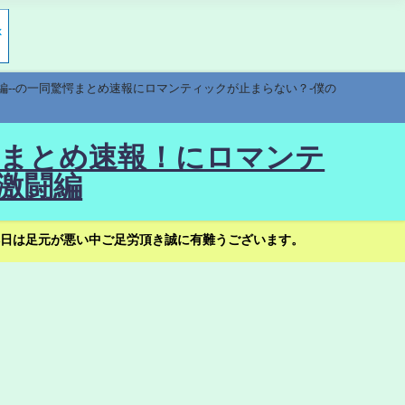
編--の一同驚愕まとめ速報にロマンティックが止まらない？-僕の
驚愕まとめ速報！にロマンテ
激闘編
日は足元が悪い中ご足労頂き誠に有難うございます。