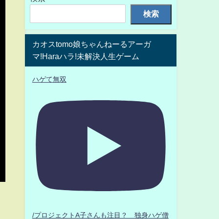
検索
カオスtomo娘ちゃんねーるアーガ
マ!Haraハラ!未解決人生ゲーム
ハゲて無双
/プロジェクトA子さんも注目？ 独身ハゲ僧