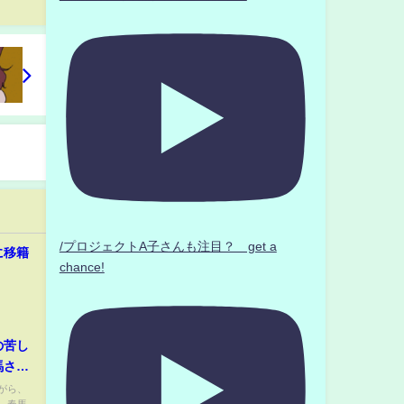
/プロジェクトA子さんも注目？ get a
に移籍
chance!
の苦し
馬さん
壊】
がら、
、春馬