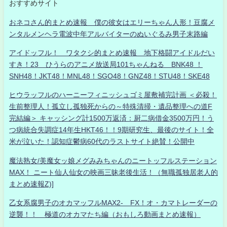
おすすめサイト
おネコさん的まとめ速報 僕の彼女はエリーちゃん人形！豆腐メ
ンタルメンヘラ電波中年アルバイターのぬいぐるみ男子末路編
アイドッフル！ ワタクシ的まとめ速報 地下格闘アイドルだい
すき！23 ひうらのアニメ放送局101ちゃんねる BNK48 ！
SNH48！JKT48！MNL48！SGO48！GNZ48！STU48！SKE48
ヒウラッフルのハーニーフィニッシュゴミ屋敷補完計画 ＜必殺！
生前整理人！孤立し孤独死からの～特殊清掃・遺品整理への道F
完結編＞ キャッシング計1500万返済：厨二病借金3500万円！う
つ病統合失調症14年生HKT46！！9期研究生、最後のサイト！全
米が泣いた！認知症鬱病60代のラストサイト絶賛！公開中
魔法熟女/美魔女ッ娘メグみみちゃんのニートッフルステーション
MAX！ ニート仙人仙女の映画三昧老後生活！（無職孤独居老人的
まとめ速報Z)]
乙女系腐男子のオカマッフルMAX2- FX！オ・カマトレーダーの
逆襲！！ 極道のオカマたち編（おもしろ動画まとめ速報）