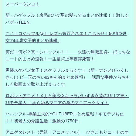
スーパーウンコ！
新・ハゲッフル！哀愁のハゲ男の髪ってるまとめ速報！！激しく
ハゲっTEL？
こじ！コジッフル@！-レズっ娘百合ネエ！こじらせ！50独身処
女のBL腐女子的まとめ速報-
何だ！何が？真・シロッフル！！ 永遠の無職童貞- ぼっちな
ニート的まとめ速報！一生童貞上等夜露死苦！
男装スケバン女子！スケッフルまっくす！（新・ナンノひゃくし
きっ!！ビー玉のおいぬさん的まとめ速報） 話題な事件からおも
しろ動画まで取り上げまっくす
ロボットアニメ！メカと美少女キャラだいすき永遠の非リア充・
非モテ星人 ！あらゆるマニアの為のマニアックサイト
ハルッフル-専業主夫的YOUTUBERまとめ速報！キモデブおた
く！初老人の介護生活！激動の1750日
アニゲタレスト（元祖！アニメッフル） ひきこもりニートのオ