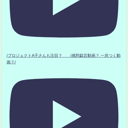
/プロジェクトA子さんも注目？ /感想戯言動画？.一息つく動
画？/