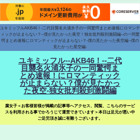
ユキミッフルAKB46！-二代目襲名火浦氷子の一同驚愕まとめ速報にロマンテ
ィックが止まらない？--僕が見たかった夜空！独女批判殺到激闘編--の一同驚
愕まとめ速報にロマンティックが止まらない？-僕の見たかった夜空編--僕の
見たかった星空編-
ユキミッフル--AKB46！--二代
目襲名火浦氷子の一同驚愕ま
とめ速報！にロマンティック
が止まらない？僕が見たかっ
た夜空-独女批判殺到激闘編
腐女子＜お客様皆様が掲載の記事等へアクセス、閲覧、こちらのサービ
スを利用される事でかろうじて運営できています＞本日は足元が悪い中
ご足労頂き誠に有難うございます。