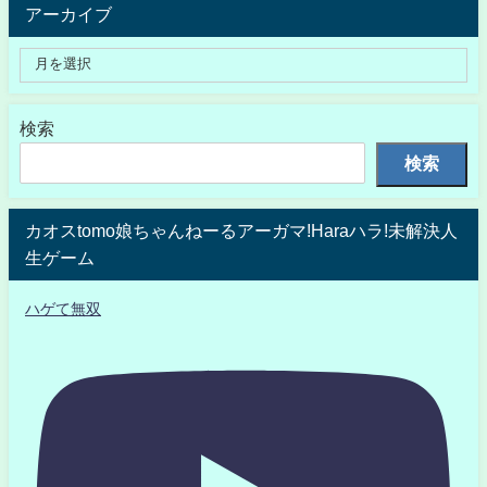
アーカイブ
検索
検索
カオスtomo娘ちゃんねーるアーガマ!Haraハラ!未解決人
生ゲーム
ハゲて無双