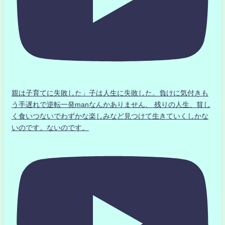
親は子育てに失敗した」子は人生に失敗した。負けに気付きも
う手遅れで逆転一発manなんかありません、 残りの人生、貧し
く食いつないでわずかな楽しみなど見つけて生きていくしかな
いのです。ないのです。