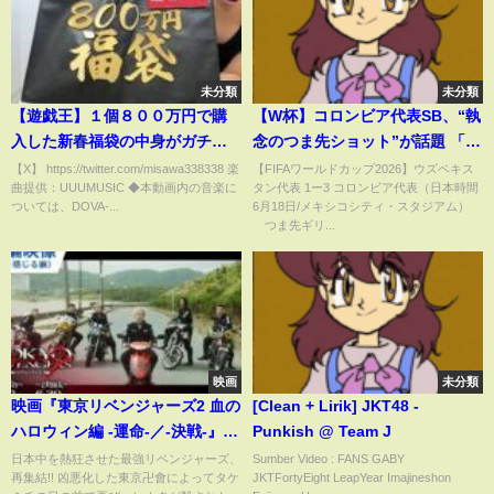
未分類
未分類
【遊戯王】１個８００万円で購
【W杯】コロンビア代表SB、“執
入した新春福袋の中身がガチで
念のつま先ショット”が話題 「う
エグ過ぎるんだが・・・。
わっ」「タイミングも完璧」解
【X】 https://twitter.com/misawa338338 楽
【FIFAワールドカップ2026】ウズベキス
曲提供：UUUMUSIC ◆本動画内の音楽に
タン代表 1ー3 コロンビア代表（日本時間
説＆ネットざわつく(ABEMA
ついては、DOVA-...
6月18日/メキシコシティ・スタジアム）
TIMES)
つま先ギリ...
映画
未分類
映画『東京リベンジャーズ2 血の
[Clean + Lirik] JKT48 -
ハロウィン編 -運命-／-決戦-』本
Punkish @ Team J
編映像（風を感じる編） 2023年
日本中を熱狂させた最強リベンジャーズ、
Sumber Video : FANS GABY
再集結!! 凶悪化した東京卍會によってタケ
JKTFortyEight LeapYear Imajineshon
4月21日(金)／6月30日(金)前後編