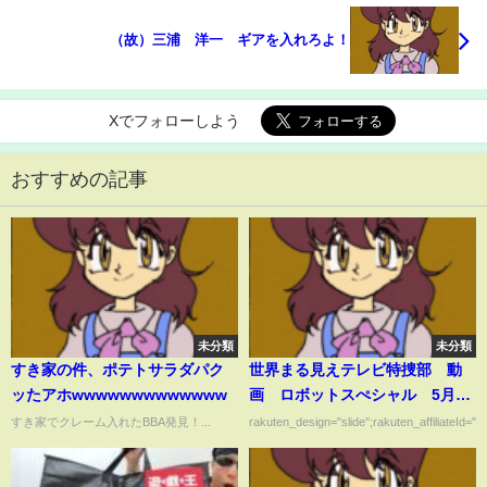
（故）三浦 洋一 ギアを入れろよ！
Xでフォローしよう
おすすめの記事
未分類
未分類
すき家の件、ポテトサラダパク
世界まる見えテレビ特捜部 動
ッたアホwwwwwwwwwwwww
画 ロボットスぺシャル 5月6
日
すき家でクレーム入れたBBA発見！...
rakuten_design="slide";rakuten_affiliateId="0