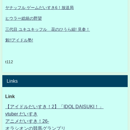
ヤナッフル ゲームだいすき6！放送局
ヒウラー総統の野望
三代目 ユキユキッフル 花のひうら組! 見参！
魁!!アイドル塾!
t112
Links
Link
【アイドルだいすき！2】「IDOL DAISUKI！」
vtuber だいすき
アニメだいすき！26-
オラシオンの競馬グランプリ