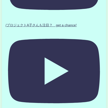
/プロジェクトA子さんも注目？ get a chance!