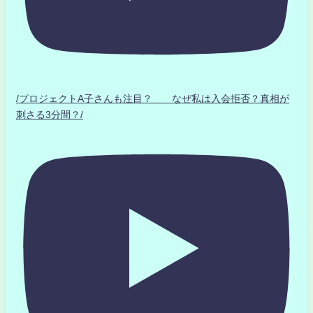
/プロジェクトA子さんも注目？ なぜ私は入会拒否？真相が
刺さる3分間？/