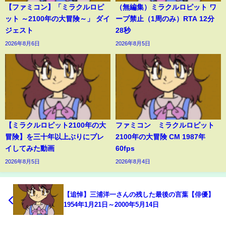
【ファミコン】「ミラクルロピ
（無編集）ミラクルロピット ワ
ット ～2100年の大冒険～」 ダイ
ープ禁止（1周のみ）RTA 12分
ジェスト
28秒
2026年8月6日
2026年8月5日
【ミラクルロピット2100年の大
ファミコン ミラクルロピット
冒険】を三十年以上ぶりにプレ
2100年の大冒険 CM 1987年
イしてみた動画
60fps
2026年8月5日
2026年8月4日
【追悼】三浦洋一さんの残した最後の言葉【俳優】
1954年1月21日～2000年5月14日