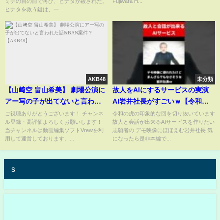
ミチの目の前で再び、ヒナタが殺された。
Fujiwara H...
2部作公開
ヒナタを救う鍵は、一...
AKB48
未分類
【山﨑空 畠山希美】 劇場公演に
故人をAIにするサービスの実演
アー写の子が出てないと言われ
AI岩井社長がすごいｗ【令和の
た話&BAN案件？ 【AKB48】
虎 切り抜き】#令和の虎
ご視聴ありがとうございます！ チャンネ
令和の虎の印象的な回を切り抜いています
ル登録・高評価よろしくお願いします！
故人と会話が出来るAIサービスを作りたい
#tigerfunding #shorts #岩井社
当チャンネルは動画編集ソフトVrewを利
志願者の デモ映像にほほえむ岩井社長 気
長
用して運営しております。...
になったら是非本編で...
s