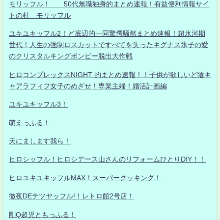
モリッフル！ 50代無職独身的まとめ速報！有益便利情報サイ
トの杜 モリッフル
ユキユキッフル2！ど底辺的一同驚愕騒然まとめ速報！超氷河期
世代！人生の強制ロスカットですべてを失ったキグナス氷子の愛
のクリスタルキングボンビー脱出大作戦
ヒロコンプレックスNIGHT 的まとめ速報！！子供が欲しいど陰キ
ャアラフィフ女子のめざせ！専業主婦！婚活計画編
ユキユキッフル3！
萌えっふる！
天にまします我ら！
ヒロシッフル！ヒロシデース山さんのリフォームひとりDIY！！
ヒロユキユキッフルMAX！スーパークッキング！
徹夜DEテツヤッフル!！レトロ館2号店！
剛Q超児ともっふる！