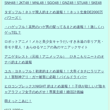
SNH48！JKT48！MNL48！SGO48！GNZ48！STU48！SKE48
タダッフル！ネトゲ廃人的まとめ速報！！ネット乞食DE2000万
パワーズ！
・ハゲッフル！哀愁のハゲ男の髪ってるまとめ速報！！激しくハ
ゲっTEL？
ロボットアニメ！メカと美少女キャラだいすき永遠の非リア充・
非モテ星人 ！あらゆるマニアの為のマニアックサイト
アニゲタレスト（元祖！アニメッフル） ひきこもりニートのオ
ナベ的まとめ速報
ユカ・ヨネッフル！初老的まとめ速報！！大帝イタチにラリアッ
ト！害獣神アリ・ガー被害に必殺！パイルドライバー
ヒロコンプレックスNIGHT 的まとめ速報！！子供が欲しいど陰キ
ャアラフィフ女子のめざせ！専業主婦！婚活計画編
萌えっとこあに！