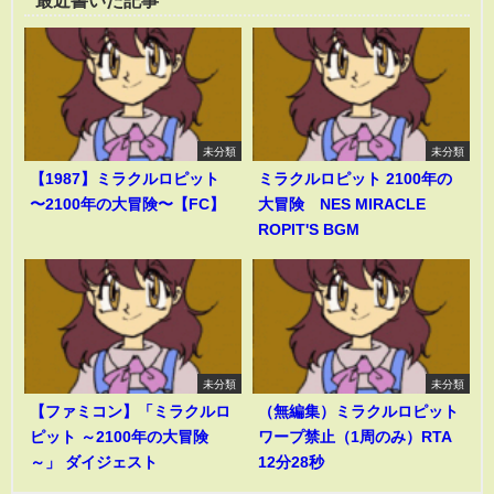
未分類
未分類
【1987】ミラクルロピット
ミラクルロピット 2100年の
〜2100年の大冒険〜【FC】
大冒険 NES MIRACLE
ROPIT'S BGM
未分類
未分類
【ファミコン】「ミラクルロ
（無編集）ミラクルロピット
ピット ～2100年の大冒険
ワープ禁止（1周のみ）RTA
～」 ダイジェスト
12分28秒