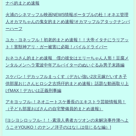
ナベ的まとめ速報
火浦のシネマッフル映画NEWS情報ポータブルの杜！オネエ管理
人オカマちゃんの鬼女的まとめ速報!オカマッフルアタックナンバ
ーハーフ
ユカ・ヨネッフル！初老的まとめ速報！！大帝イタチにラリアッ
ト！害獣神アリ・ガー被害に必殺！パイルドライバー
おネコさん的まとめ速報 僕の彼女はエリーちゃん人形！豆腐メ
ンタルメンヘラ電波中年アルバイターのぬいぐるみ男子末路編
スケバン！デカッフルまっくす（デカい強い2次元嫁だいすき子
供部屋おじさんヒロシ之古惑仔的まとめ速報）話題な動画取り上
げMAX！デカいは正義刑事編
アキヨッフル-！ネオニートスケ番長のエキストラ芸能情報局！
（子ども部屋おばさんの自宅警備員的まとめ速報）
[ヨシヨシロッフル-！！-素浪人勇者カツオンの未解決事件簿へよ
うこそYOUKO！のナンノ洋子のはなしは信じるな編）]