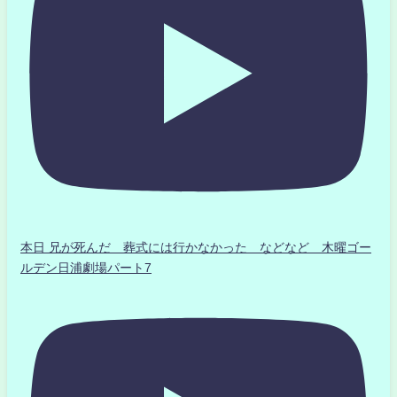
本日 兄が死んだ 葬式には行かなかった などなど 木曜ゴー
ルデン日浦劇場パート7