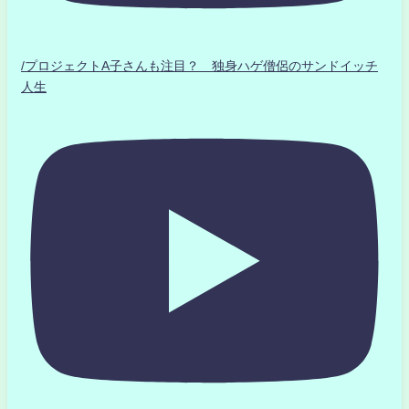
/プロジェクトA子さんも注目？ 独身ハゲ僧侶のサンドイッチ
人生