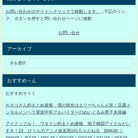
お問い合わせのサイトへクリックで移動します。
↓下記のリン
ク、ボタンを押すと問い合わせページに移動
お問い合せ
アーカイブ
おすすめ～ん
おすすめサイト
おネコさん的まとめ速報 僕の彼女はエリーちゃん人形！豆腐メ
ンタルメンヘラ電波中年アルバイターのぬいぐるみ男子末路編
アイドッフル！ ワタクシ的まとめ速報 地下格闘アイドルだい
すき！23 ひうらのアニメ放送局101ちゃんねる BNK48 ！
SNH48！JKT48！MNL48！SGO48！GNZ48！STU48！SKE48