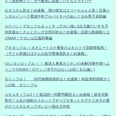
ト！害獣神アリ・ガー被害に必殺！パイルドライバー
おネコさん的まとめ速報 僕の彼女はエリーちゃん人形！豆腐メ
ンタルメンヘラ電波中年アルバイターのぬいぐるみ男子末路編
スケバン！デカッフルまっくす（デカい強い2次元嫁だいすき子
供部屋おじさんヒロシ之古惑仔的まとめ速報）話題な動画取り上
げMAX！デカいは正義刑事編
アキヨッフル-！ネオニートスケ番長のエキストラ芸能情報局！
（子ども部屋おばさんの自宅警備員的まとめ速報）
[ヨシヨシロッフル-！！-素浪人勇者カツオンの未解決事件簿へよ
うこそYOUKO！のナンノ洋子のはなしは信じるな編）]
モリッフル！ 50代無職独身的まとめ速報！有益便利情報サイ
トの杜 モリッフル
ユキユキッフル2！ど底辺的一同驚愕騒然まとめ速報！超氷河期
世代！人生の強制ロスカットですべてを失ったキグナス氷子の愛
のクリスタルキングボンビー脱出大作戦