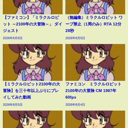
【ファミコン】「ミラクルロピ
（無編集）ミラクルロピット ワ
ット ～2100年の大冒険～」 ダイ
ープ禁止（1周のみ）RTA 12分
ジェスト
28秒
2026年8月6日
2026年8月5日
【ミラクルロピット2100年の大
ファミコン ミラクルロピット
冒険】を三十年以上ぶりにプレ
2100年の大冒険 CM 1987年
イしてみた動画
60fps
2026年8月5日
2026年8月4日