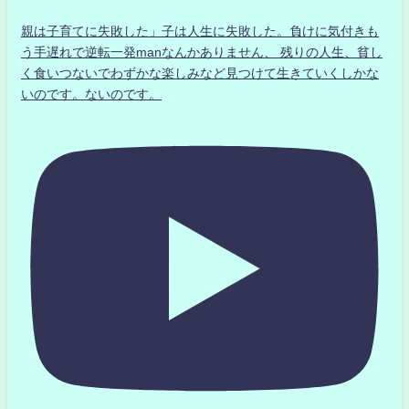
親は子育てに失敗した」子は人生に失敗した。負けに気付きも
う手遅れで逆転一発manなんかありません、 残りの人生、貧し
く食いつないでわずかな楽しみなど見つけて生きていくしかな
いのです。ないのです。