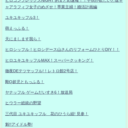
ヒロコンプレックスNIGHT 的まとめ速報！！子供が欲しいど陰キ
ャアラフィフ女子のめざせ！専業主婦！婚活計画編
ユキユキッフル3！
萌えっふる！
天にまします我ら！
ヒロシッフル！ヒロシデース山さんのリフォームひとりDIY！！
ヒロユキユキッフルMAX！スーパークッキング！
徹夜DEテツヤッフル!！レトロ館2号店！
剛Q超児ともっふる！
ヤナッフル ゲームだいすき6！放送局
ヒウラー総統の野望
三代目 ユキユキッフル 花のひうら組! 見参！
魁!!アイドル塾!