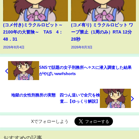
(コメ付き)ミラクルロピット～
(コメ有り) ミラクルロピット ワ
2100年の大冒険～ TAS 4：
ープ禁止（1周のみ）RTA 12分
48．31
28秒
2026年8月4日
2026年8月3日
SNSで話題の女子刑務所へ⚪︎スに潜入調査した結果
がやばいww#shorts
地獄の女性刑務所の実態 四つん這いで全穴を検
査...【ゆっくり解説】
Xでフォローしよう
おすすめの記事