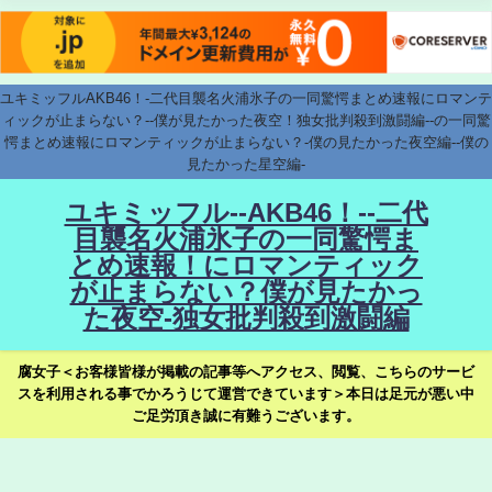
ユキミッフルAKB46！-二代目襲名火浦氷子の一同驚愕まとめ速報にロマンテ
ィックが止まらない？--僕が見たかった夜空！独女批判殺到激闘編--の一同驚
愕まとめ速報にロマンティックが止まらない？-僕の見たかった夜空編--僕の
見たかった星空編-
ユキミッフル--AKB46！--二代
目襲名火浦氷子の一同驚愕ま
とめ速報！にロマンティック
が止まらない？僕が見たかっ
た夜空-独女批判殺到激闘編
腐女子＜お客様皆様が掲載の記事等へアクセス、閲覧、こちらのサービ
スを利用される事でかろうじて運営できています＞本日は足元が悪い中
ご足労頂き誠に有難うございます。