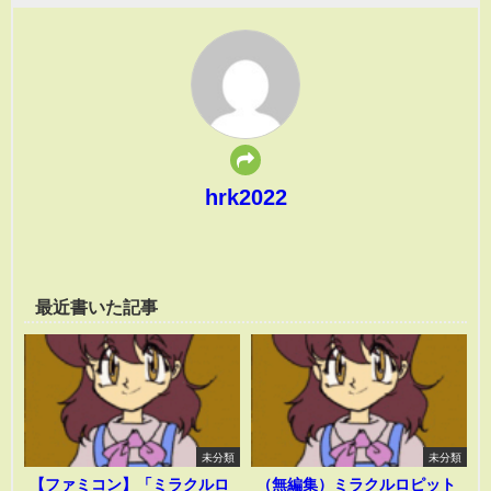
hrk2022
最近書いた記事
未分類
未分類
【ファミコン】「ミラクルロ
（無編集）ミラクルロピット