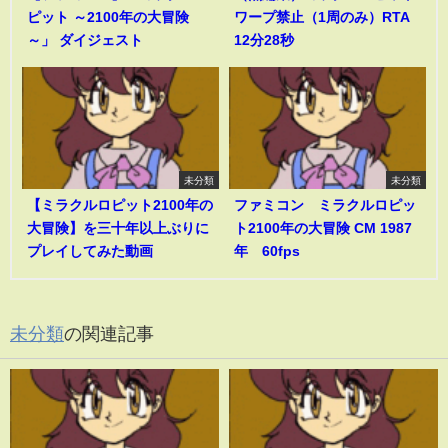
ピット ～2100年の大冒険
ワープ禁止（1周のみ）RTA
～」 ダイジェスト
12分28秒
未分類
未分類
【ミラクルロピット2100年の
ファミコン ミラクルロピッ
大冒険】を三十年以上ぶりに
ト2100年の大冒険 CM 1987
プレイしてみた動画
年 60fps
未分類
の関連記事