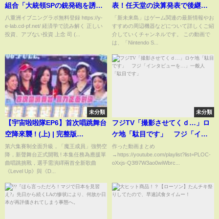
組合「大統領SPの銃発砲を誘導
表！任天堂の決算発表で後継機
し、発砲したら一斉に官邸に進
についての新情報連発！Switch
八重洲イブニングラボ無料登録 https://y-
「新未来島」はゲーム関連の最新情報やお
e-lab.cd-pf.net/ 経済学で読み解く 正しい
すすめの周辺機器などについて詳しくご紹
入」と指令！？中止されたユン
Onlineとの互換性も？これはも
投資、アブない投資 上念 司 (...
介していくチャンネルです。 この動画で
大統領の拘束執行にきな臭い話
うPS5 Proに圧勝の予感！【ニン
は、「Nintendo S...
が！！｜上念司チャンネル ニュ
テンドースイッチ2】
ースの虎側
未分類
未分類
【宇宙啦啦隊EP6】首次唱跳舞台
フジTV「撮影させてくｄ…」ロ
空降來襲 ! (上) | 完整版
ケ地「駄目です」 フジ「イン
【TOYOTA | 宇宙啦啦隊Cosmic
タビューを…」一般人「駄目で
第六集賽制全面升級，「魔王成員」強勢空
作った動画まとめ
降，新聲舞台正式開戰 ! 本集任務為應援單
→https://youtube.com/playlist?list=PLOC-
Angels】A Surprise Arrival!
す」
曲唱跳挑戰，選手需演繹兩首全新歌曲
oXxjs-Q3l97W3ao0wiWbrc...
(Full Version)
《Level Up》與《D...