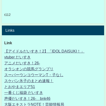
t112
Links
Link
【アイドルだいすき！2】「IDOL DAISUKI！」
vtuber だいすき
アニメだいすき！26-
オラシオンの競馬グランプリ
スーパーウンコウーマンT・子なし
スケバン氷子のまとめ速報！
とおやまエリア51
一番くじ福袋 だいすき
声優だいすき！26- bnk46
大阪エキストラNOTE！芸能情報局