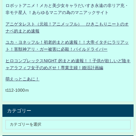
ロボットアニメ！メカと美少女キャラだいすき永遠の非リア充・
非モテ星人 ！あらゆるマニアの為のマニアックサイト
アニゲタレスト（元祖！アニメッフル） ひきこもりニートのオ
ナベ的まとめ速報
ユカ・ヨネッフル！初老的まとめ速報！！大帝イタチにラリアッ
ト！害獣神アリ・ガー被害に必殺！パイルドライバー
ヒロコンプレックスNIGHT 的まとめ速報！！子供が欲しいど陰キ
ャアラフィフ女子のめざせ！専業主婦！婚活計画編
萌えっとこあに！
t112-1000ｍ
カテゴリー