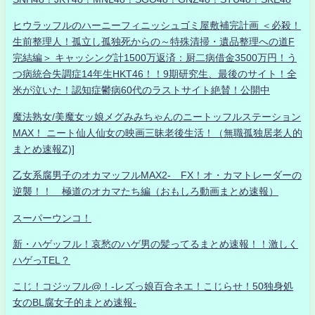
ヒウラッフルのハーニーフィニッシュゴミ屋敷補完計画 ＜必殺！
生前整理人！孤立し孤独死からの～特殊清掃・遺品整理への道F
完結編＞ キャッシング計1500万返済：厨二病借金3500万円！う
つ病統合失調症14年生HKT46！！9期研究生、最後のサイト！全
米が泣いた！認知症鬱病60代のラストサイト絶賛！公開中
魔法熟女/美魔女ッ娘メグみみちゃんのニートッフルステーション
MAX！ ニート仙人仙女の映画三昧老後生活！（無職孤独居老人的
まとめ速報Z)]
乙女系腐男子のオカマッフルMAX2- FX！オ・カマトレーダーの
逆襲！！ 極道のオカマたち編（おもしろ動画まとめ速報）
スーパーウンコ！
新・ハゲッフル！哀愁のハゲ男の髪ってるまとめ速報！！激しく
ハゲっTEL？
こじ！コジッフル@！-レズっ娘百合ネエ！こじらせ！50独身処
女のBL腐女子的まとめ速報-