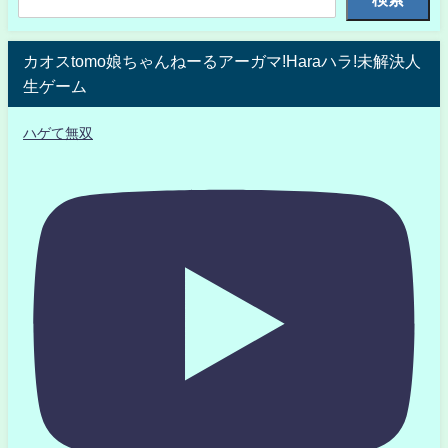
カオスtomo娘ちゃんねーるアーガマ!Haraハラ!未解決人
生ゲーム
ハゲて無双