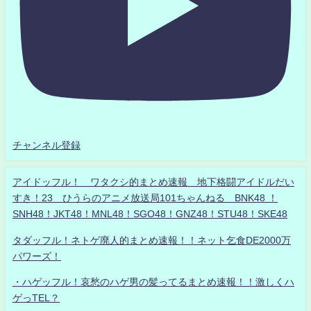
チャンネル登録
アイドッフル！ ワタクシ的まとめ速報 地下格闘アイドルだい
すき！23 ひうらのアニメ放送局101ちゃんねる BNK48 ！
SNH48！JKT48！MNL48！SGO48！GNZ48！STU48！SKE48
タダッフル！ネトゲ廃人的まとめ速報！！ネット乞食DE2000万
パワーズ！
・ハゲッフル！哀愁のハゲ男の髪ってるまとめ速報！！激しくハ
ゲっTEL？