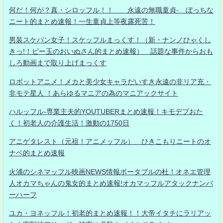
何だ！何が？真・シロッフル！！ 永遠の無職童貞- ぼっちな
ニート的まとめ速報！一生童貞上等夜露死苦！
男装スケバン女子！スケッフルまっくす！（新・ナンノひゃくし
きっ!！ビー玉のおいぬさん的まとめ速報） 話題な事件からおも
しろ動画まで取り上げまっくす
ロボットアニメ！メカと美少女キャラだいすき永遠の非リア充・
非モテ星人 ！あらゆるマニアの為のマニアックサイト
ハルッフル-専業主夫的YOUTUBERまとめ速報！キモデブおた
く！初老人の介護生活！激動の1750日
アニゲタレスト（元祖！アニメッフル） ひきこもりニートのオ
ナベ的まとめ速報
火浦のシネマッフル映画NEWS情報ポータブルの杜！オネエ管理
人オカマちゃんの鬼女的まとめ速報!オカマッフルアタックナンバ
ーハーフ
ユカ・ヨネッフル！初老的まとめ速報！！大帝イタチにラリアッ