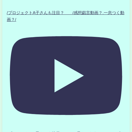
/プロジェクトA子さんも注目？ /感想戯言動画？.一息つく動
画？/