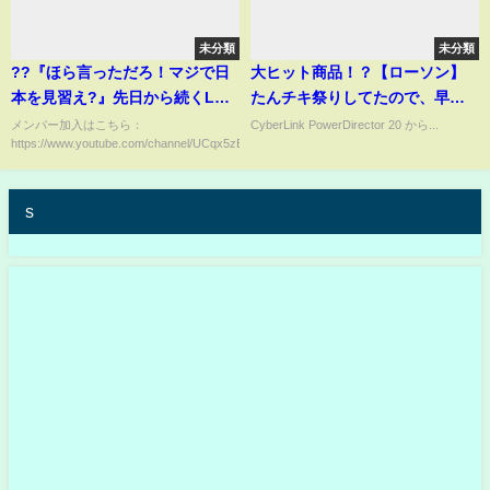
未分類
未分類
??『ほら言っただろ！マジで日
大ヒット商品！？【ローソン】
本を見習え?』先日から続くLA
たんチキ祭りしてたので、早速
の惨状により、何故か日本が再
試食タイムー！
メンバー加入はこちら：
CyberLink PowerDirector 20 から...
https://www.youtube.com/channel/UCqx5zEgUZMtMtkIPuARq9mw/j...
評価されてしまう事態へ。
s