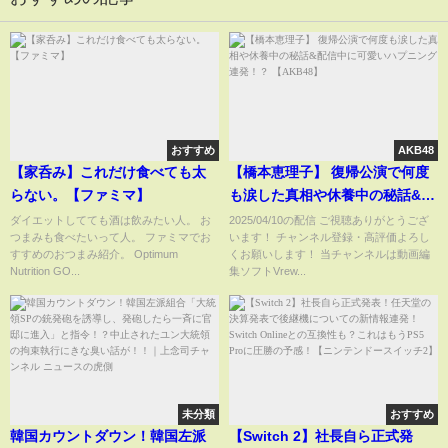
おすすめ
AKB48
【家呑み】これだけ食べても太
【橋本恵理子】 復帰公演で何度
らない。【ファミマ】
も涙した真相や休養中の秘話&配
信中に可愛いハプニング連
ダイエットしてても酒は飲みたい人。 お
2025/04/10の配信 ご視聴ありがとうござ
つまみも食べたいって人。 ファミマでお
います！ チャンネル登録・高評価よろし
発！？ 【AKB48】
すすめのおつまみ紹介。 Optimum
くお願いします！ 当チャンネルは動画編
Nutrition GO...
集ソフトVrew...
未分類
おすすめ
韓国カウントダウン！韓国左派
【Switch 2】社長自ら正式発