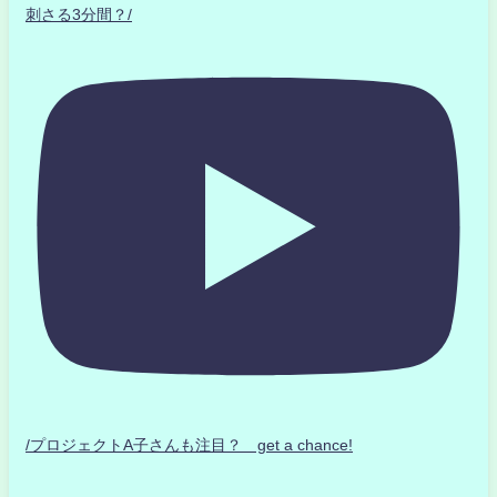
刺さる3分間？/
/プロジェクトA子さんも注目？ get a chance!