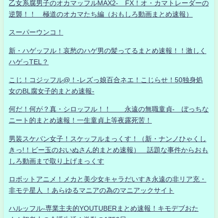
乙女系腐男子のオカマッフルMAX2- FX！オ・カマトレーダーの
逆襲！！ 極道のオカマたち編（おもしろ動画まとめ速報）
スーパーウンコ！
新・ハゲッフル！哀愁のハゲ男の髪ってるまとめ速報！！激しく
ハゲっTEL？
こじ！コジッフル@！-レズっ娘百合ネエ！こじらせ！50独身処
女のBL腐女子的まとめ速報-
何だ！何が？真・シロッフル！！ 永遠の無職童貞- ぼっちな
ニート的まとめ速報！一生童貞上等夜露死苦！
男装スケバン女子！スケッフルまっくす！（新・ナンノひゃくし
きっ!！ビー玉のおいぬさん的まとめ速報） 話題な事件からおも
しろ動画まで取り上げまっくす
ロボットアニメ！メカと美少女キャラだいすき永遠の非リア充・
非モテ星人 ！あらゆるマニアの為のマニアックサイト
ハルッフル-専業主夫的YOUTUBERまとめ速報！キモデブおた