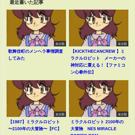
最近書いた記事
未分類
未分類
歌舞伎町のメンヘラ事情調査
【KICKTHECANCREW 】ミ
してみた
ラクルロピット メーカーの
神対応に震える！【ファミコ
ン心拳外伝】
未分類
未分類
【1987】ミラクルロピット
ミラクルロピット 2100年の
〜2100年の大冒険〜【FC】
大冒険 NES MIRACLE