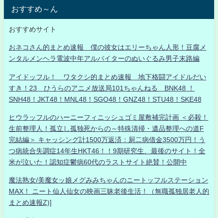
おすすめ～ん
おすすめサイト
おネコさん的まとめ速報 僕の彼女はエリーちゃん人形！豆腐メ
ンタルメンヘラ電波中年アルバイターのぬいぐるみ男子末路編
アイドッフル！ ワタクシ的まとめ速報 地下格闘アイドルだい
すき！23 ひうらのアニメ放送局101ちゃんねる BNK48 ！
SNH48！JKT48！MNL48！SGO48！GNZ48！STU48！SKE48
ヒウラッフルのハーニーフィニッシュゴミ屋敷補完計画 ＜必殺！
生前整理人！孤立し孤独死からの～特殊清掃・遺品整理への道F
完結編＞ キャッシング計1500万返済：厨二病借金3500万円！う
つ病統合失調症14年生HKT46！！9期研究生、最後のサイト！全
米が泣いた！認知症鬱病60代のラストサイト絶賛！公開中
魔法熟女/美魔女ッ娘メグみみちゃんのニートッフルステーション
MAX！ ニート仙人仙女の映画三昧老後生活！（無職孤独居老人的
まとめ速報Z)]