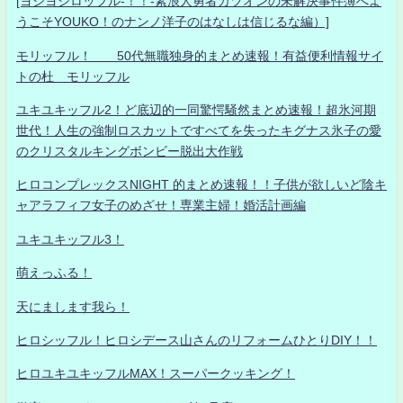
[ヨシヨシロッフル-！！-素浪人勇者カツオンの未解決事件簿へよ
うこそYOUKO！のナンノ洋子のはなしは信じるな編）]
モリッフル！ 50代無職独身的まとめ速報！有益便利情報サイ
トの杜 モリッフル
ユキユキッフル2！ど底辺的一同驚愕騒然まとめ速報！超氷河期
世代！人生の強制ロスカットですべてを失ったキグナス氷子の愛
のクリスタルキングボンビー脱出大作戦
ヒロコンプレックスNIGHT 的まとめ速報！！子供が欲しいど陰キ
ャアラフィフ女子のめざせ！専業主婦！婚活計画編
ユキユキッフル3！
萌えっふる！
天にまします我ら！
ヒロシッフル！ヒロシデース山さんのリフォームひとりDIY！！
ヒロユキユキッフルMAX！スーパークッキング！