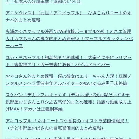
く！初老人の介護生活！激動の1750日
アニゲタレスト（元祖！アニメッフル） ひきこもりニートのオ
ナベ的まとめ速報
火浦のシネマッフル映画NEWS情報ポータブルの杜！オネエ管理
人オカマちゃんの鬼女的まとめ速報!オカマッフルアタックナンバ
ーハーフ
ユカ・ヨネッフル！初老的まとめ速報！！大帝イタチにラリアッ
ト！害獣神アリ・ガー被害に必殺！パイルドライバー
おネコさん的まとめ速報 僕の彼女はエリーちゃん人形！豆腐メ
ンタルメンヘラ電波中年アルバイターのぬいぐるみ男子末路編
スケバン！デカッフルまっくす（デカい強い2次元嫁だいすき子
供部屋おじさんヒロシ之古惑仔的まとめ速報）話題な動画取り上
げMAX！デカいは正義刑事編
アキヨッフル-！ネオニートスケ番長のエキストラ芸能情報局！
（子ども部屋おばさんの自宅警備員的まとめ速報）