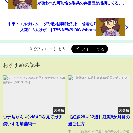
が使われた可能性を私共の弁護団が指摘してる。」
中東・エルサレム ユダヤ教礼拝所銃乱射 信者ら7
人死亡 3人けが | TBS NEWS DIG #shorts
Xでフォローしよう
おすすめの記事
未分類
未分類
ウナちゃんマンMADを見てガチ
【妊娠28～32週】妊娠8か月目の
笑いする加藤純一
過ごし方
【2013/11/04】
...
本日は【妊娠28～32週】妊娠8か月目の過