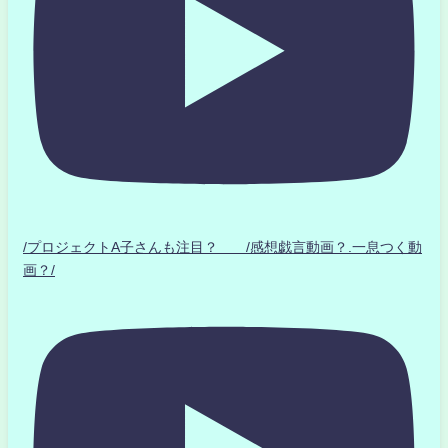
/プロジェクトA子さんも注目？ /感想戯言動画？.一息つく動
画？/