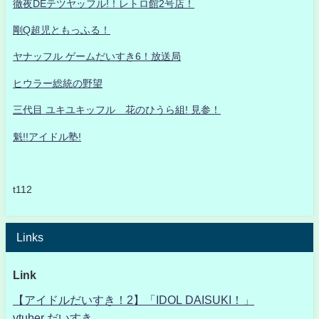
徹夜DEテツヤッフル!！レトロ館2号店！
剛Q超児ともっふる！
ヤナッフル ゲームだいすき6！放送局
ヒウラー総統の野望
三代目 ユキユキッフル 花のひうら組! 見参！
魁!!アイドル塾!
t112
Links
Link
【アイドルだいすき！2】「IDOL DAISUKI！」
vtuber だいすき