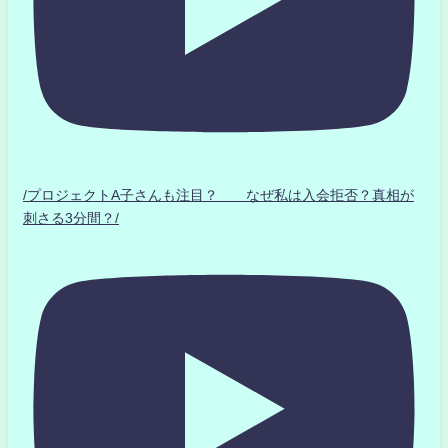
/プロジェクトA子さんも注目？ なぜ私は入会拒否？真相が
刺さる3分間？/