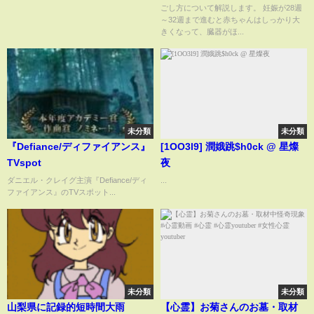
ごし方について解説します。 妊娠が28週
～32週まで進むと赤ちゃんはしっかり大
きくなって、臓器がほ...
未分類
未分類
『Defiance/ディファイアンス』
[1OO3l9] 潤娥跳$h0ck @ 星燦
TVspot
夜
ダニエル・クレイグ主演『Defiance/ディ
...
ファイアンス』のTVスポット...
未分類
未分類
山梨県に記録的短時間大雨
【心霊】お菊さんのお墓・取材