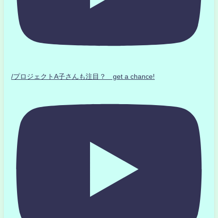
/プロジェクトA子さんも注目？ get a chance!