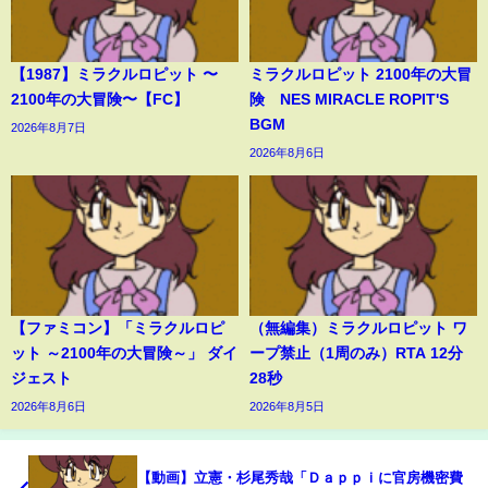
【1987】ミラクルロピット 〜
ミラクルロピット 2100年の大冒
2100年の大冒険〜【FC】
険 NES MIRACLE ROPIT'S
BGM
2026年8月7日
2026年8月6日
【ファミコン】「ミラクルロピ
（無編集）ミラクルロピット ワ
ット ～2100年の大冒険～」 ダイ
ープ禁止（1周のみ）RTA 12分
ジェスト
28秒
2026年8月6日
2026年8月5日
【動画】立憲・杉尾秀哉「Ｄａｐｐｉに官房機密費