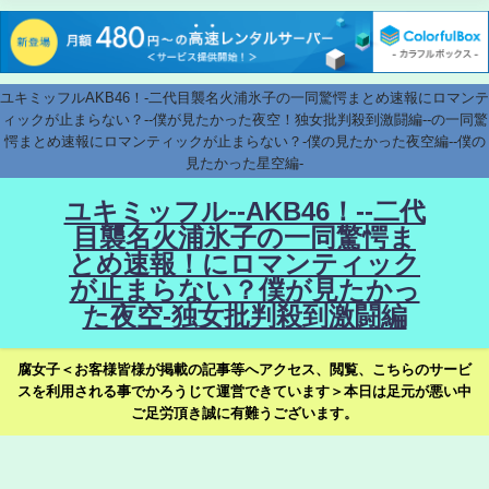
ユキミッフルAKB46！-二代目襲名火浦氷子の一同驚愕まとめ速報にロマンテ
ィックが止まらない？--僕が見たかった夜空！独女批判殺到激闘編--の一同驚
愕まとめ速報にロマンティックが止まらない？-僕の見たかった夜空編--僕の
見たかった星空編-
ユキミッフル--AKB46！--二代
目襲名火浦氷子の一同驚愕ま
とめ速報！にロマンティック
が止まらない？僕が見たかっ
た夜空-独女批判殺到激闘編
腐女子＜お客様皆様が掲載の記事等へアクセス、閲覧、こちらのサービ
スを利用される事でかろうじて運営できています＞本日は足元が悪い中
ご足労頂き誠に有難うございます。