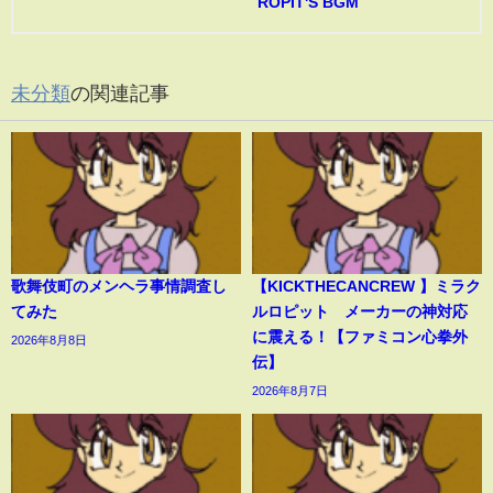
ROPIT'S BGM
未分類
の関連記事
歌舞伎町のメンヘラ事情調査し
【KICKTHECANCREW 】ミラク
てみた
ルロピット メーカーの神対応
に震える！【ファミコン心拳外
2026年8月8日
伝】
2026年8月7日