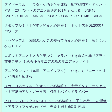
アイドッフル！ ワタクシ的まとめ速報 地下格闘アイドルだい
すき！23 ひうらのアニメ放送局101ちゃんねる BNK48 ！
SNH48！JKT48！MNL48！SGO48！GNZ48！STU48！SKE48
タダッフル！ネトゲ廃人的まとめ速報！！ネット乞食DE2000万
パワーズ！
・ハゲッフル！哀愁のハゲ男の髪ってるまとめ速報！！激しくハ
ゲっTEL？
ロボットアニメ！メカと美少女キャラだいすき永遠の非リア充・
非モテ星人 ！あらゆるマニアの為のマニアックサイト
アニゲタレスト（元祖！アニメッフル） ひきこもりニートのオ
ナベ的まとめ速報
ユカ・ヨネッフル！初老的まとめ速報！！大帝イタチにラリアッ
ト！害獣神アリ・ガー被害に必殺！パイルドライバー
ヒロコンプレックスNIGHT 的まとめ速報！！子供が欲しいど陰キ
ャアラフィフ女子のめざせ！専業主婦！婚活計画編