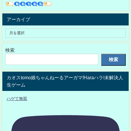
アーカイブ
検索
検索
カオスtomo娘ちゃんねーるアーガマ!Haraハラ!未解決人
生ゲーム
ハゲて無双