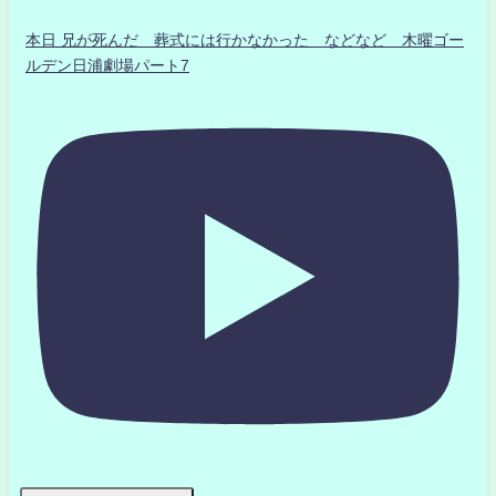
本日 兄が死んだ 葬式には行かなかった などなど 木曜ゴー
ルデン日浦劇場パート7