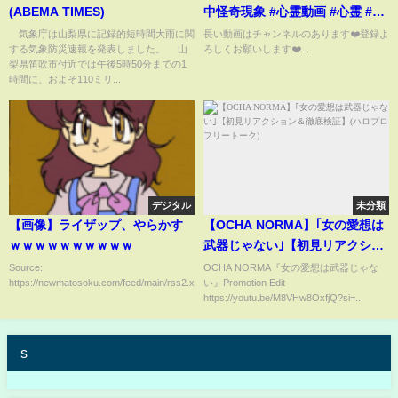
(ABEMA TIMES)
中怪奇現象 #心霊動画 #心霊 #心
霊youtuber #女性心霊youtuber
気象庁は山梨県に記録的短時間大雨に関
長い動画はチャンネルのあります❤️登録よ
する気象防災速報を発表しました。 山
ろしくお願いします❤️...
梨県笛吹市付近では午後5時50分までの1
時間に、およそ110ミリ...
デジタル
未分類
【画像】ライザップ、やらかす
【OCHA NORMA】｢女の愛想は
ｗｗｗｗｗｗｗｗｗｗ
武器じゃない｣【初見リアクショ
ン＆徹底検証】(ハロプロフリー
Source:
OCHA NORMA『女の愛想は武器じゃな
https://newmatosoku.com/feed/main/rss2.xml...
い』Promotion Edit
トーク)
https://youtu.be/M8VHw8OxfjQ?si=...
s