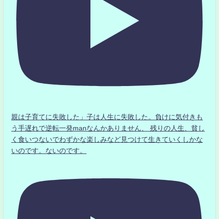
親は子育てに失敗した」子は人生に失敗した。負けに気付きも
う手遅れで逆転一発manなんかありません、 残りの人生、貧し
く食いつないでわずかな楽しみなど見つけて生きていくしかな
いのです。ないのです。