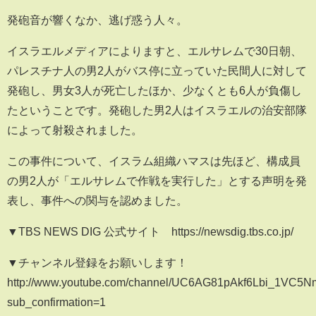
発砲音が響くなか、逃げ惑う人々。
イスラエルメディアによりますと、エルサレムで30日朝、
パレスチナ人の男2人がバス停に立っていた民間人に対して
発砲し、男女3人が死亡したほか、少なくとも6人が負傷し
たということです。発砲した男2人はイスラエルの治安部隊
によって射殺されました。
この事件について、イスラム組織ハマスは先ほど、構成員
の男2人が「エルサレムで作戦を実行した」とする声明を発
表し、事件への関与を認めました。
▼TBS NEWS DIG 公式サイト https://newsdig.tbs.co.jp/
▼チャンネル登録をお願いします！
http://www.youtube.com/channel/UC6AG81pAkf6Lbi_1VC5
sub_confirmation=1