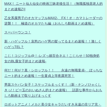
MAX！ ニート仙人仙女の映画三昧老後生活！（無職孤独居老人的
まとめ速報Z)]
乙女系腐男子のオカマッフルMAX2- FX！オ・カマトレーダーの
逆襲！！ 極道のオカマたち編（おもしろ動画まとめ速報）
スーパーウンコ！
新・ハゲッフル！哀愁のハゲ男の髪ってるまとめ速報！！激しく
ハゲっTEL？
こじ！コジッフル@！-レズっ娘百合ネエ！こじらせ！50独身処
女のBL腐女子的まとめ速報-
何だ！何が？真・シロッフル！！ 永遠の無職童貞- ぼっちな
ニート的まとめ速報！一生童貞上等夜露死苦！
男装スケバン女子！スケッフルまっくす！（新・ナンノひゃくし
きっ!！ビー玉のおいぬさん的まとめ速報） 話題な事件からおも
しろ動画まで取り上げまっくす
ロボットアニメ！メカと美少女キャラだいすき永遠の非リア充・