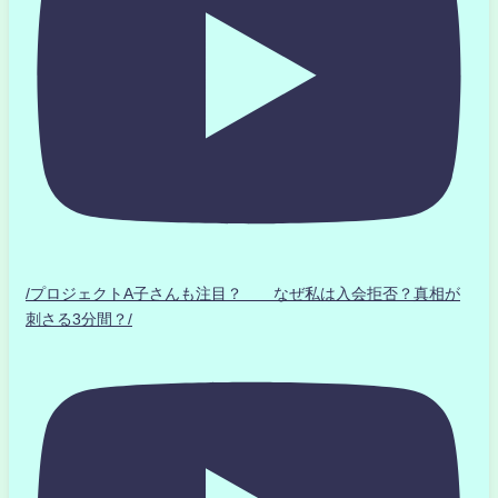
/プロジェクトA子さんも注目？ なぜ私は入会拒否？真相が
刺さる3分間？/