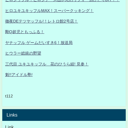
ヒロユキユキッフルMAX！スーパークッキング！
徹夜DEテツヤッフル!！レトロ館2号店！
剛Q超児ともっふる！
ヤナッフル ゲームだいすき6！放送局
ヒウラー総統の野望
三代目 ユキユキッフル 花のひうら組! 見参！
魁!!アイドル塾!
t112
Links
Link