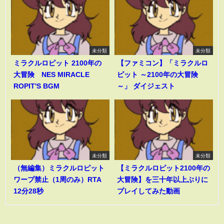
未分類
未分類
ミラクルロピット 2100年の
【ファミコン】「ミラクルロ
大冒険 NES MIRACLE
ピット ～2100年の大冒険
ROPIT'S BGM
～」 ダイジェスト
未分類
未分類
（無編集）ミラクルロピット
【ミラクルロピット2100年の
ワープ禁止（1周のみ）RTA
大冒険】を三十年以上ぶりに
12分28秒
プレイしてみた動画