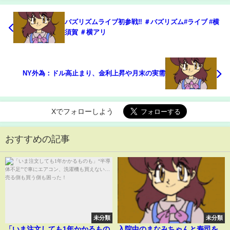
バズリズムライブ初参戦‼️ ＃バズリズム#ライブ #横
須賀 ＃横アリ
NY外為：ドル高止まり、金利上昇や月末の実需
Xでフォローしよう
おすすめの記事
未分類
未分類
「いま注文しても1年かかるもの
入院中のまなみちゃんと寿司を