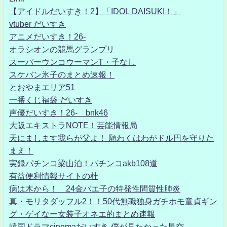
【アイドルだいすき！2】「IDOL DAISUKI！」
vtuber だいすき
アニメだいすき！26-
オラシオンの競馬グランプリ
スーパーウンコウーマンT・子なし
スケバン氷子のまとめ速報！
とおやまエリア51
一番くじ福袋 だいすき
声優だいすき！26- bnk46
大阪エキストラNOTE！芸能情報局
天にまします我らが父よ！ 願わくはわがドル円を守りた
まえ！
実録パチンコ梁山泊！パチンコakb108道
有益便利情報サイトの杜
病は木から！ 24金バエ子の特発性間質性肺炎
真・モリタダッフル2！！50代無職独身ガチホモ童貞ギン
グ・ゲイなー女装子オネエ的まとめ速報
韓国ドラマcinemaだいすき-僕が見たかった星空-