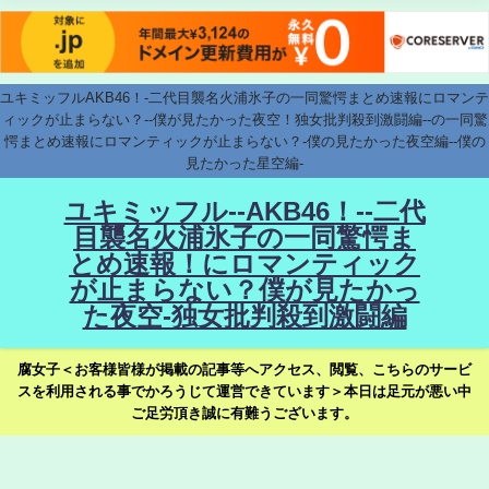
ユキミッフルAKB46！-二代目襲名火浦氷子の一同驚愕まとめ速報にロマンテ
ィックが止まらない？--僕が見たかった夜空！独女批判殺到激闘編--の一同驚
愕まとめ速報にロマンティックが止まらない？-僕の見たかった夜空編--僕の
見たかった星空編-
ユキミッフル--AKB46！--二代
目襲名火浦氷子の一同驚愕ま
とめ速報！にロマンティック
が止まらない？僕が見たかっ
た夜空-独女批判殺到激闘編
腐女子＜お客様皆様が掲載の記事等へアクセス、閲覧、こちらのサービ
スを利用される事でかろうじて運営できています＞本日は足元が悪い中
ご足労頂き誠に有難うございます。