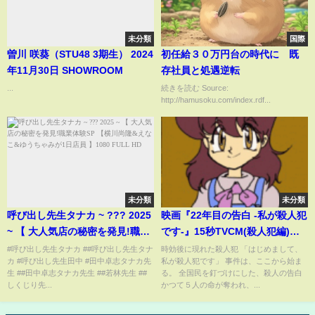
未分類
国際
曽川 咲葵（STU48 3期生） 2024
初任給３０万円台の時代に 既
年11月30日 SHOWROOM
存社員と処遇逆転
...
続きを読む Source:
http://hamusoku.com/index.rdf...
未分類
未分類
呼び出し先生タナカ ~ ??? 2025
映画『22年目の告白 -私が殺人犯
~ 【 大人気店の秘密を発見!職業
です-』15秒TVCM(殺人犯編)
体験SP 【横川尚隆&えなこ&ゆ
【HD】2017年6月10日（土）公
#呼び出し先生タナカ ##呼び出し先生タナ
時効後に現れた殺人犯 「はじめまして、
カ #呼び出し先生田中 #田中卓志タナカ先
私が殺人犯です」 事件は、ここから始ま
うちゃみが1日店員 】1080
開
生 ##田中卓志タナカ先生 ##若林先生 ##
る。 全国民を釘づけにした、殺人の告白
FULL HD
しくじり先...
かつて５人の命が奪われ、...