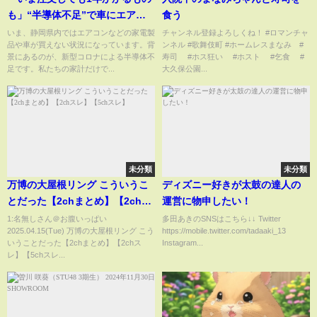
も」“半導体不足”で車にエアコ
食う
ン、洗濯機も買えない…売る側
いま、静岡県内ではエアコンなどの家電製
チャンネル登録よろしくね！ #ロマンチャ
品や車が買えない状況になっています。背
ンネル #歌舞伎町 #ホームレスまなみ #
も買う側も困った！
景にあるのが、新型コロナによる半導体不
寿司 #ホス狂い #ホスト #乞食 #
足です。私たちの家計だけで...
大久保公園...
未分類
未分類
万博の大屋根リング こういうこ
ディズニー好きが太鼓の達人の
とだった【2chまとめ】【2chス
運営に物申したい！
レ】【5chスレ】
1:名無しさん＠お腹いっぱい
多田あきのSNSはこちら↓↓ Twitter
2025.04.15(Tue) 万博の大屋根リング こう
https://mobile.twitter.com/tadaaki_13
いうことだった【2chまとめ】【2chス
Instagram...
レ】【5chスレ...