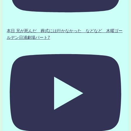
本日 兄が死んだ 葬式には行かなかった などなど 木曜ゴー
ルデン日浦劇場パート7