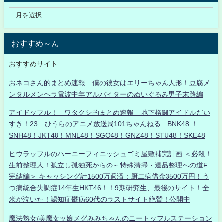
おすすめ～ん
おすすめサイト
おネコさん的まとめ速報 僕の彼女はエリーちゃん人形！豆腐メ
ンタルメンヘラ電波中年アルバイターのぬいぐるみ男子末路編
アイドッフル！ ワタクシ的まとめ速報 地下格闘アイドルだい
すき！23 ひうらのアニメ放送局101ちゃんねる BNK48 ！
SNH48！JKT48！MNL48！SGO48！GNZ48！STU48！SKE48
ヒウラッフルのハーニーフィニッシュゴミ屋敷補完計画 ＜必殺！
生前整理人！孤立し孤独死からの～特殊清掃・遺品整理への道F
完結編＞ キャッシング計1500万返済：厨二病借金3500万円！う
つ病統合失調症14年生HKT46！！9期研究生、最後のサイト！全
米が泣いた！認知症鬱病60代のラストサイト絶賛！公開中
魔法熟女/美魔女ッ娘メグみみちゃんのニートッフルステーション