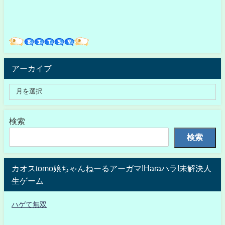
アーカイブ
検索
検索
カオスtomo娘ちゃんねーるアーガマ!Haraハラ!未解決人
生ゲーム
ハゲて無双