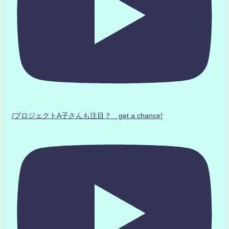
/プロジェクトA子さんも注目？ get a chance!