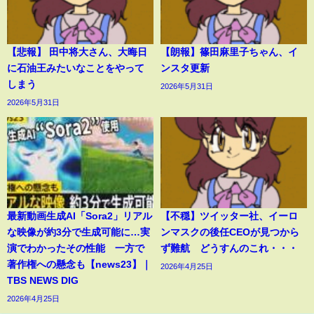
【悲報】 田中将大さん、大晦日
【朗報】篠田麻里子ちゃん、イ
に石油王みたいなことをやって
ンスタ更新
しまう
2026年5月31日
2026年5月31日
最新動画生成AI「Sora2」リアル
【不穏】ツイッター社、イーロ
な映像が約3分で生成可能に…実
ンマスクの後任CEOが見つから
演でわかったその性能 一方で
ず難航 どうすんのこれ・・・
著作権への懸念も【news23】｜
2026年4月25日
TBS NEWS DIG
2026年4月25日