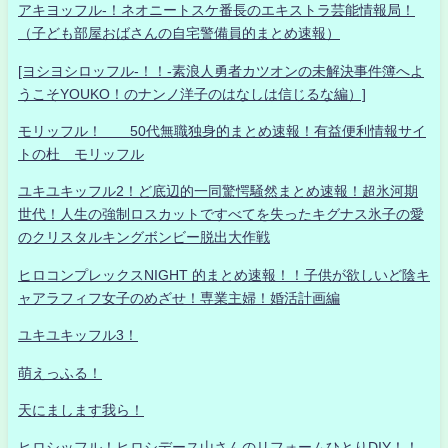
アキヨッフル-！ネオニートスケ番長のエキストラ芸能情報局！
（子ども部屋おばさんの自宅警備員的まとめ速報）
[ヨシヨシロッフル-！！-素浪人勇者カツオンの未解決事件簿へよ
うこそYOUKO！のナンノ洋子のはなしは信じるな編）]
モリッフル！ 50代無職独身的まとめ速報！有益便利情報サイ
トの杜 モリッフル
ユキユキッフル2！ど底辺的一同驚愕騒然まとめ速報！超氷河期
世代！人生の強制ロスカットですべてを失ったキグナス氷子の愛
のクリスタルキングボンビー脱出大作戦
ヒロコンプレックスNIGHT 的まとめ速報！！子供が欲しいど陰キ
ャアラフィフ女子のめざせ！専業主婦！婚活計画編
ユキユキッフル3！
萌えっふる！
天にまします我ら！
ヒロシッフル！ヒロシデース山さんのリフォームひとりDIY！！