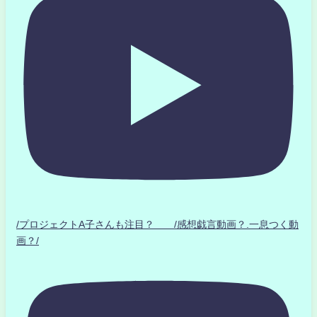
/プロジェクトA子さんも注目？ /感想戯言動画？.一息つく動
画？/