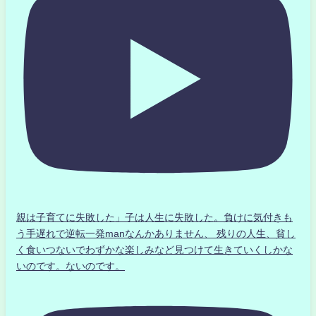
親は子育てに失敗した」子は人生に失敗した。負けに気付きも
う手遅れで逆転一発manなんかありません、 残りの人生、貧し
く食いつないでわずかな楽しみなど見つけて生きていくしかな
いのです。ないのです。