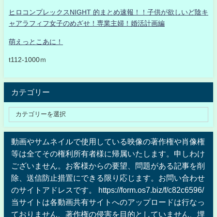
ヒロコンプレックスNIGHT 的まとめ速報！！子供が欲しいど陰キ
ャアラフィフ女子のめざせ！専業主婦！婚活計画編
萌えっとこあに！
t112-1000ｍ
カテゴリー
動画やサムネイルで使用している映像の著作権や肖像権
等は全てその権利所有者様に帰属いたします。申しわけ
ございません。お客様からの要望、問題がある記事を削
除、送信防止措置にできる限り応じます。お問い合わせ
のサイトアドレスです。 https://form.os7.biz/f/c82c6596/
当サイトは各動画共有サイトへのアップロードは行なっ
ておりません、著作権の侵害を目的としていません、埋