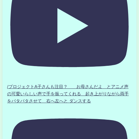
/プロジェクトA子さんも注目？ お母さんだよ とアニメ声
の可愛いらしい声で手を振ってくれる 起き上がりながら両手
をパタパタさせて 右へ左へと ダンスする