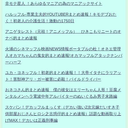
非モテ星人 ！あらゆるマニアの為のマニアックサイト
ハルッフル-専業主夫的YOUTUBERまとめ速報！キモデブおた
く！初老人の介護生活！激動の1750日
アニゲタレスト（元祖！アニメッフル） ひきこもりニートのオ
ナベ的まとめ速報
火浦のシネマッフル映画NEWS情報ポータブルの杜！オネエ管理
人オカマちゃんの鬼女的まとめ速報!オカマッフルアタックナンバ
ーハーフ
ユカ・ヨネッフル！初老的まとめ速報！！大帝イタチにラリアッ
ト！害獣神アリ・ガー被害に必殺！パイルドライバー
おネコさん的まとめ速報 僕の彼女はエリーちゃん人形！豆腐メ
ンタルメンヘラ電波中年アルバイターのぬいぐるみ男子末路編
スケバン！デカッフルまっくす（デカい強い2次元嫁だいすき子
供部屋おじさんヒロシ之古惑仔的まとめ速報）話題な動画取り上
げMAX！デカいは正義刑事編