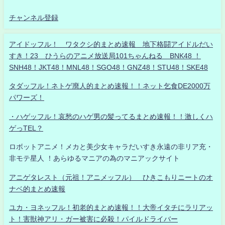
チャンネル登録
アイドッフル！ ワタクシ的まとめ速報 地下格闘アイドルだい
すき！23 ひうらのアニメ放送局101ちゃんねる BNK48 ！
SNH48！JKT48！MNL48！SGO48！GNZ48！STU48！SKE48
タダッフル！ネトゲ廃人的まとめ速報！！ネット乞食DE2000万
パワーズ！
・ハゲッフル！哀愁のハゲ男の髪ってるまとめ速報！！激しくハ
ゲっTEL？
ロボットアニメ！メカと美少女キャラだいすき永遠の非リア充・
非モテ星人 ！あらゆるマニアの為のマニアックサイト
アニゲタレスト（元祖！アニメッフル） ひきこもりニートのオ
ナベ的まとめ速報
ユカ・ヨネッフル！初老的まとめ速報！！大帝イタチにラリアッ
ト！害獣神アリ・ガー被害に必殺！パイルドライバー