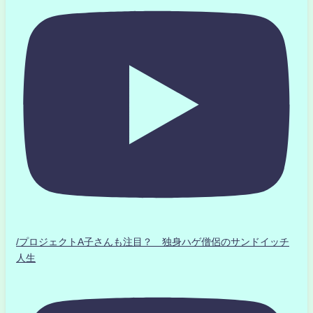
/プロジェクトA子さんも注目？ 独身ハゲ僧侶のサンドイッチ
人生