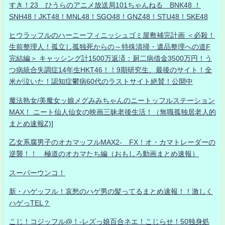
すき！23 ひうらのアニメ放送局101ちゃんねる BNK48 ！
SNH48！JKT48！MNL48！SGO48！GNZ48！STU48！SKE48
ヒウラッフルのハーニーフィニッシュゴミ屋敷補完計画 ＜必殺！
生前整理人！孤立し孤独死からの～特殊清掃・遺品整理への道F
完結編＞ キャッシング計1500万返済：厨二病借金3500万円！う
つ病統合失調症14年生HKT46！！9期研究生、最後のサイト！全
米が泣いた！認知症鬱病60代のラストサイト絶賛！公開中
魔法熟女/美魔女ッ娘メグみみちゃんのニートッフルステーション
MAX！ ニート仙人仙女の映画三昧老後生活！（無職孤独居老人的
まとめ速報Z)]
乙女系腐男子のオカマッフルMAX2- FX！オ・カマトレーダーの
逆襲！！ 極道のオカマたち編（おもしろ動画まとめ速報）
スーパーウンコ！
新・ハゲッフル！哀愁のハゲ男の髪ってるまとめ速報！！激しく
ハゲっTEL？
こじ！コジッフル@！-レズっ娘百合ネエ！こじらせ！50独身処