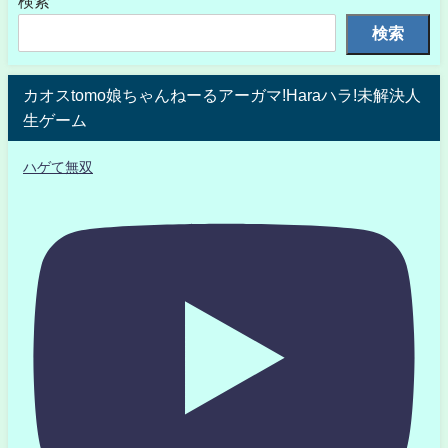
検索
検索
カオスtomo娘ちゃんねーるアーガマ!Haraハラ!未解決人
生ゲーム
ハゲて無双