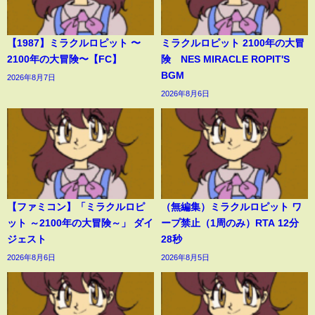
【1987】ミラクルロピット 〜
ミラクルロピット 2100年の大冒
2100年の大冒険〜【FC】
険 NES MIRACLE ROPIT'S
BGM
2026年8月7日
2026年8月6日
【ファミコン】「ミラクルロピ
（無編集）ミラクルロピット ワ
ット ～2100年の大冒険～」 ダイ
ープ禁止（1周のみ）RTA 12分
ジェスト
28秒
2026年8月6日
2026年8月5日