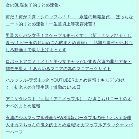
女のBL腐女子的まとめ速報-
何だ！何が？真・シロッフル！！ 永遠の無職童貞- ぼっちな
ニート的まとめ速報！一生童貞上等夜露死苦！
男装スケバン女子！スケッフルまっくす！（新・ナンノひゃくし
きっ!！ビー玉のおいぬさん的まとめ速報） 話題な事件からおも
しろ動画まで取り上げまっくす
ロボットアニメ！メカと美少女キャラだいすき永遠の非リア充・
非モテ星人 ！あらゆるマニアの為のマニアックサイト
ハルッフル-専業主夫的YOUTUBERまとめ速報！キモデブおた
く！初老人の介護生活！激動の1750日
アニゲタレスト（元祖！アニメッフル） ひきこもりニートのオ
ナベ的まとめ速報
火浦のシネマッフル映画NEWS情報ポータブルの杜！オネエ管理
人オカマちゃんの鬼女的まとめ速報!オカマッフルアタックナンバ
ーハーフ