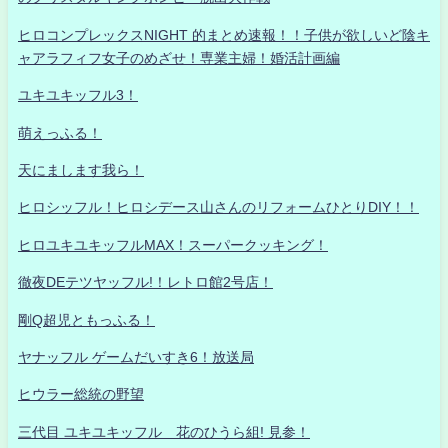
ヒロコンプレックスNIGHT 的まとめ速報！！子供が欲しいど陰キ
ャアラフィフ女子のめざせ！専業主婦！婚活計画編
ユキユキッフル3！
萌えっふる！
天にまします我ら！
ヒロシッフル！ヒロシデース山さんのリフォームひとりDIY！！
ヒロユキユキッフルMAX！スーパークッキング！
徹夜DEテツヤッフル!！レトロ館2号店！
剛Q超児ともっふる！
ヤナッフル ゲームだいすき6！放送局
ヒウラー総統の野望
三代目 ユキユキッフル 花のひうら組! 見参！