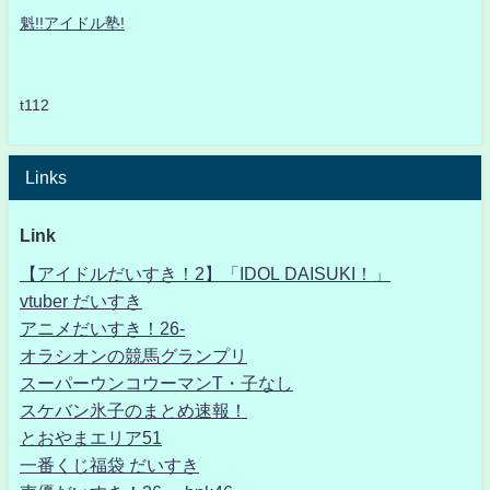
魁!!アイドル塾!
t112
Links
Link
【アイドルだいすき！2】「IDOL DAISUKI！」
vtuber だいすき
アニメだいすき！26-
オラシオンの競馬グランプリ
スーパーウンコウーマンT・子なし
スケバン氷子のまとめ速報！
とおやまエリア51
一番くじ福袋 だいすき