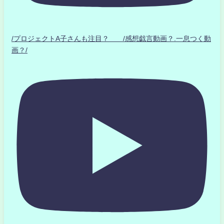
/プロジェクトA子さんも注目？ /感想戯言動画？.一息つく動
画？/