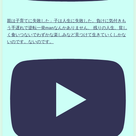
親は子育てに失敗した」子は人生に失敗した。負けに気付きも
う手遅れで逆転一発manなんかありません、 残りの人生、貧し
く食いつないでわずかな楽しみなど見つけて生きていくしかな
いのです。ないのです。