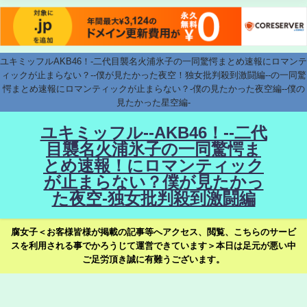
ユキミッフルAKB46！-二代目襲名火浦氷子の一同驚愕まとめ速報にロマンテ
ィックが止まらない？--僕が見たかった夜空！独女批判殺到激闘編--の一同驚
愕まとめ速報にロマンティックが止まらない？-僕の見たかった夜空編--僕の
見たかった星空編-
ユキミッフル--AKB46！--二代
目襲名火浦氷子の一同驚愕ま
とめ速報！にロマンティック
が止まらない？僕が見たかっ
た夜空-独女批判殺到激闘編
腐女子＜お客様皆様が掲載の記事等へアクセス、閲覧、こちらのサービ
スを利用される事でかろうじて運営できています＞本日は足元が悪い中
ご足労頂き誠に有難うございます。