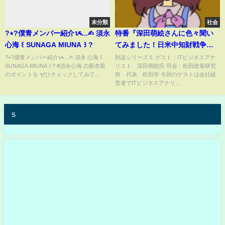
未分類
社会
?٭?僕青メンバー紹介ᝰ...✍︎ 須永
特番『深田萌絵さんに色々聞い
心海 ꒰ SUNAGA MIUNA ꒱ ?
てみました！日米中知財戦争、
杉田発言、真の女性活躍、若者
?٭?僕青メンバー紹介ᝰ...✍︎ 須永 心海 ꒰
対談シリーズ５ ゲスト：ITビジネスアナ
SUNAGA MIUNA ꒱ ? #須永心海 の新衣装
リスト 深田萌絵氏 司会：松田政策研究
の考え方・・・』ゲスト：ITビジ
のポイントを ぜひチェックしてみて...
所 代表 松田学 今回のゲストは会社経
ネスアナリスト 深田萌絵氏
営者でITビジネスアナリ...
s