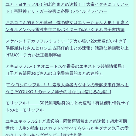
ユカ・ヨネッフル！初老的まとめ速報！！大帝イタチにラリアッ
ト！害獣神アリ・ガー被害に必殺！パイルドライバー
おネコさん的まとめ速報 僕の彼女はエリーちゃん人形！豆腐メ
ンタルメンヘラ電波中年アルバイターのぬいぐるみ男子末路編
スケバン！デカッフルまっくす（デカい強い2次元嫁だいすき子
供部屋おじさんヒロシ之古惑仔的まとめ速報）話題な動画取り上
げMAX！デカいは正義刑事編
アキヨッフル-！ネオニートスケ番長のエキストラ芸能情報局！
（子ども部屋おばさんの自宅警備員的まとめ速報）
[ヨシヨシロッフル-！！-素浪人勇者カツオンの未解決事件簿へよ
うこそYOUKO！のナンノ洋子のはなしは信じるな編）]
モリッフル！ 50代無職独身的まとめ速報！有益便利情報サイ
トの杜 モリッフル
ユキユキッフル2！ど底辺的一同驚愕騒然まとめ速報！超氷河期
世代！人生の強制ロスカットですべてを失ったキグナス氷子の愛
のクリスタルキングボンビー脱出大作戦