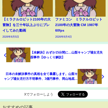
【ミラクルロピット2100年の大
ファミコン ミラクルロピット
冒険】を三十年以上ぶりにプレ
2100年の大冒険 CM 1987年
イしてみた動画
60fps
2026年8月5日
2026年8月4日
【未解決】わずか15分間に…山梨キャンプ場女児失
踪事件【ゆっくり解説】
日本の未解決事件の真相を全て暴露します。山梨キ
ャンプ場女児行方不明事件、3億円事件、岡山地底湖
行方不明事件、日本航空123便墜落事故、高知白バ
イ事故、便槽内怪死事件【ひろゆき】
Xでフォローしよう
おすすめの記事