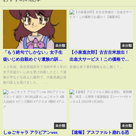
未分類
未分類
「もう絶句でしかない」女子生
【小泉進次郎】古古古米放出！
徒いじめ自殺めぐり遺族の訴え
出血大サービス！この価格でお
退ける 大阪高裁（2023年5月
届け！【備蓄米】
１０年前、奈良県橿原市で当時中学１年の
原価公表で暴利価格を出し難く？...
女子生徒がいじめを受け自殺したとして遺
27日）
族が市などを訴えた裁判で、大阪高裁は遺
族の訴えを退けました。 ...
未分類
未分類
しゅごキャラ アラビアンver.
【速報】アスファルト崩れる恐