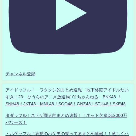
チャンネル登録
アイドッフル！ ワタクシ的まとめ速報 地下格闘アイドルだい
すき！23 ひうらのアニメ放送局101ちゃんねる BNK48 ！
SNH48！JKT48！MNL48！SGO48！GNZ48！STU48！SKE48
タダッフル！ネトゲ廃人的まとめ速報！！ネット乞食DE2000万
パワーズ！
・ハゲッフル！哀愁のハゲ男の髪ってるまとめ速報！！激しくハ