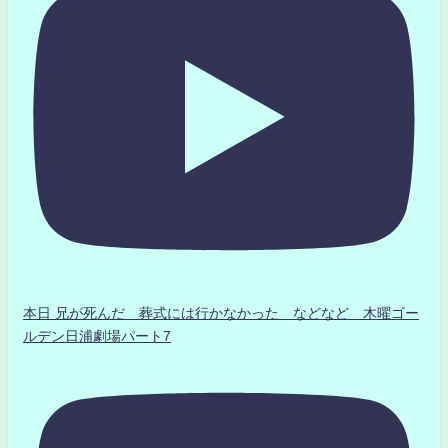
本日 兄が死んだ 葬式には行かなかった などなど 木曜ゴー
ルデン日浦劇場パート7