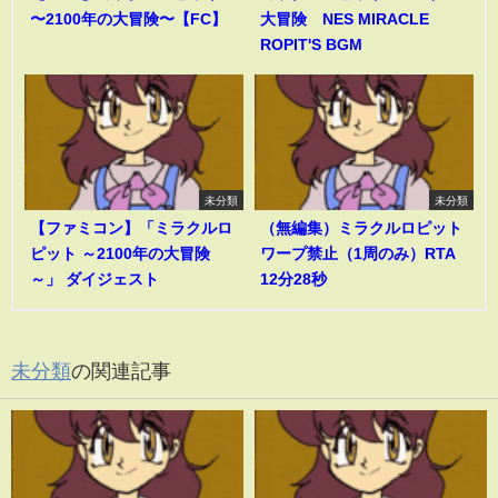
〜2100年の大冒険〜【FC】
大冒険 NES MIRACLE
ROPIT'S BGM
未分類
未分類
【ファミコン】「ミラクルロ
（無編集）ミラクルロピット
ピット ～2100年の大冒険
ワープ禁止（1周のみ）RTA
～」 ダイジェスト
12分28秒
未分類
の関連記事