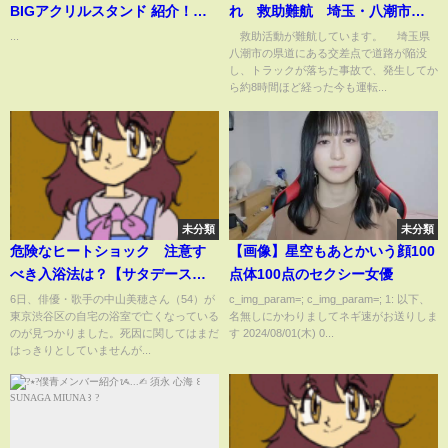
BIGアクリルスタンド 紹介！
れ 救助難航 埼玉・八潮市で
BGMは謎 #しゅごキャラ #購入
道路陥没【スーパーJチャンネ
...
救助活動が難航しています。 埼玉県
八潮市の県道にある交差点で道路が陥没
品紹介 #グッズ開封 #アクスタ #
ル】(2025年1月28日)
し、トラックが落ちた事故で、発生してか
開封 #アニメ
ら約8時間ほど経った今も運転...
未分類
未分類
危険なヒートショック 注意す
【画像】星空もあとかいう顔100
べき入浴法は？【サタデーステ
点体100点のセクシー女優
ーション】(2024年12月7日)
6日、俳優・歌手の中山美穂さん（54）が
c_img_param=; c_img_param=; 1: 以下、
東京渋谷区の自宅の浴室で亡くなっている
名無しにかわりましてネギ速がお送りしま
のが見つかりました。死因に関してはまだ
す 2024/08/01(木) 0...
はっきりとしていませんが...