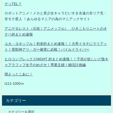
ゲっTEL？
ロボットアニメ！メカと美少女キャラだいすき永遠の非リア充・
非モテ星人 ！あらゆるマニアの為のマニアックサイト
アニゲタレスト（元祖！アニメッフル） ひきこもりニートのオ
ナベ的まとめ速報
ユカ・ヨネッフル！初老的まとめ速報！！大帝イタチにラリアッ
ト！害獣神アリ・ガー被害に必殺！パイルドライバー
ヒロコンプレックスNIGHT 的まとめ速報！！子供が欲しいど陰キ
ャアラフィフ女子のめざせ！専業主婦！婚活計画編
萌えっとこあに！
t112-1000ｍ
カテゴリー