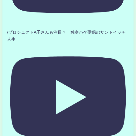
/プロジェクトA子さんも注目？ 独身ハゲ僧侶のサンドイッチ
人生