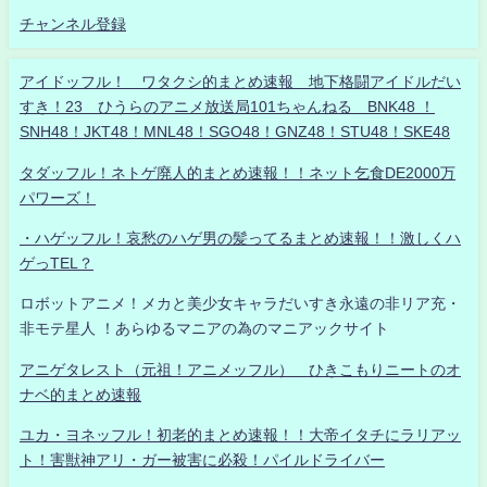
チャンネル登録
アイドッフル！ ワタクシ的まとめ速報 地下格闘アイドルだい
すき！23 ひうらのアニメ放送局101ちゃんねる BNK48 ！
SNH48！JKT48！MNL48！SGO48！GNZ48！STU48！SKE48
タダッフル！ネトゲ廃人的まとめ速報！！ネット乞食DE2000万
パワーズ！
・ハゲッフル！哀愁のハゲ男の髪ってるまとめ速報！！激しくハ
ゲっTEL？
ロボットアニメ！メカと美少女キャラだいすき永遠の非リア充・
非モテ星人 ！あらゆるマニアの為のマニアックサイト
アニゲタレスト（元祖！アニメッフル） ひきこもりニートのオ
ナベ的まとめ速報
ユカ・ヨネッフル！初老的まとめ速報！！大帝イタチにラリアッ
ト！害獣神アリ・ガー被害に必殺！パイルドライバー