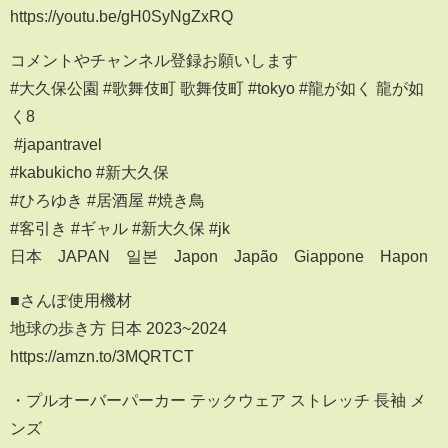
https://youtu.be/gH0SyNgZxRQ
コメントやチャンネル登録お願いします
#大久保公園 #歌舞伎町 歌舞伎町 #tokyo #龍が如く 龍が如
く8
​ #japantravel ​ ​
#kabukicho #新大久保
#ひろゆき #居酒屋 #焼き鳥
#客引き #ギャル #新大久保 #jk
日本 JAPAN 일본 Japon Japão Giappone Hapon
■さんぽ使用機材
地球の歩き方 日本 2023~2024
https://amzn.to/3MQRTCT
・プルオーバーパーカー テックウェア ストレッチ 長袖 メ
ンズ