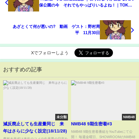
保公園の今 それでもやっぱりいるよね！｜TOKYO
WALK
あざとくて何が悪いの? 動画 ゲスト：野村周
平 11月30日
Xでフォローしよう
おすすめの記事
未分類
NMB48
減反廃止しても生産量同じ 来
NMB48 9期生密着#3
年はさらに少なく設定(18/11/28)
NMB48 9期生密着番組をYouTubeにて公
開！ 毎週金曜日、SHOWROOMのNMB48
農林水産省は来年のコメの生産量の目安を