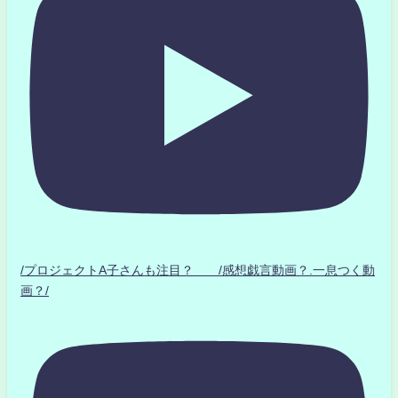
/プロジェクトA子さんも注目？ /感想戯言動画？.一息つく動
画？/