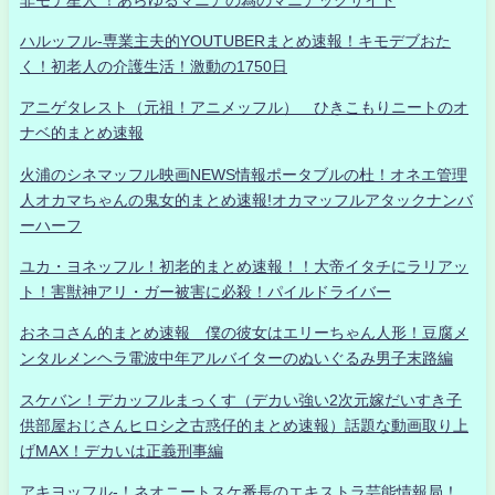
ハルッフル-専業主夫的YOUTUBERまとめ速報！キモデブおた
く！初老人の介護生活！激動の1750日
アニゲタレスト（元祖！アニメッフル） ひきこもりニートのオ
ナベ的まとめ速報
火浦のシネマッフル映画NEWS情報ポータブルの杜！オネエ管理
人オカマちゃんの鬼女的まとめ速報!オカマッフルアタックナンバ
ーハーフ
ユカ・ヨネッフル！初老的まとめ速報！！大帝イタチにラリアッ
ト！害獣神アリ・ガー被害に必殺！パイルドライバー
おネコさん的まとめ速報 僕の彼女はエリーちゃん人形！豆腐メ
ンタルメンヘラ電波中年アルバイターのぬいぐるみ男子末路編
スケバン！デカッフルまっくす（デカい強い2次元嫁だいすき子
供部屋おじさんヒロシ之古惑仔的まとめ速報）話題な動画取り上
げMAX！デカいは正義刑事編
アキヨッフル-！ネオニートスケ番長のエキストラ芸能情報局！