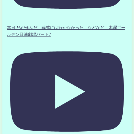
本日 兄が死んだ 葬式には行かなかった などなど 木曜ゴー
ルデン日浦劇場パート7