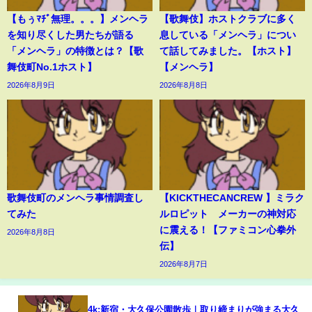
【もぅﾏﾁﾞ無理。。。】メンヘラ
【歌舞伎】ホストクラブに多く
を知り尽くした男たちが語る
息している「メンヘラ」につい
「メンヘラ」の特徴とは？【歌
て話してみました。【ホスト】
舞伎町No.1ホスト】
【メンヘラ】
2026年8月9日
2026年8月8日
歌舞伎町のメンヘラ事情調査し
【KICKTHECANCREW 】ミラク
てみた
ルロピット メーカーの神対応
に震える！【ファミコン心拳外
2026年8月8日
伝】
2026年8月7日
4k:新宿・大久保公園散歩｜取り締まりが強まる大久