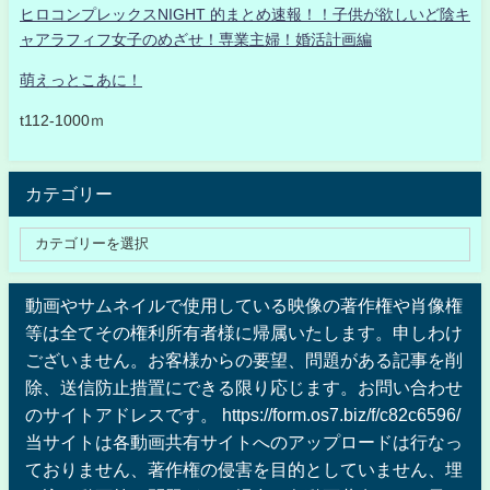
ヒロコンプレックスNIGHT 的まとめ速報！！子供が欲しいど陰キ
ャアラフィフ女子のめざせ！専業主婦！婚活計画編
萌えっとこあに！
t112-1000ｍ
カテゴリー
動画やサムネイルで使用している映像の著作権や肖像権
等は全てその権利所有者様に帰属いたします。申しわけ
ございません。お客様からの要望、問題がある記事を削
除、送信防止措置にできる限り応じます。お問い合わせ
のサイトアドレスです。 https://form.os7.biz/f/c82c6596/
当サイトは各動画共有サイトへのアップロードは行なっ
ておりません、著作権の侵害を目的としていません、埋