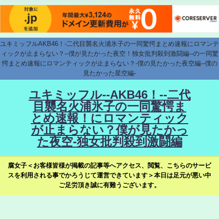
ユキミッフルAKB46！-二代目襲名火浦氷子の一同驚愕まとめ速報にロマンテ
ィックが止まらない？--僕が見たかった夜空！独女批判殺到激闘編--の一同驚
愕まとめ速報にロマンティックが止まらない？-僕の見たかった夜空編--僕の
見たかった星空編-
ユキミッフル--AKB46！--二代
目襲名火浦氷子の一同驚愕ま
とめ速報！にロマンティック
が止まらない？僕が見たかっ
た夜空-独女批判殺到激闘編
腐女子＜お客様皆様が掲載の記事等へアクセス、閲覧、こちらのサービ
スを利用される事でかろうじて運営できています＞本日は足元が悪い中
ご足労頂き誠に有難うございます。