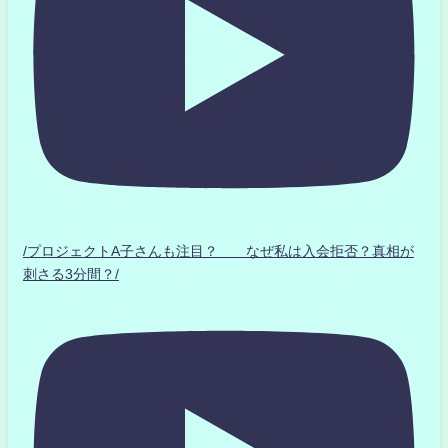
/プロジェクトA子さんも注目？ なぜ私は入会拒否？真相が
刺さる3分間？/