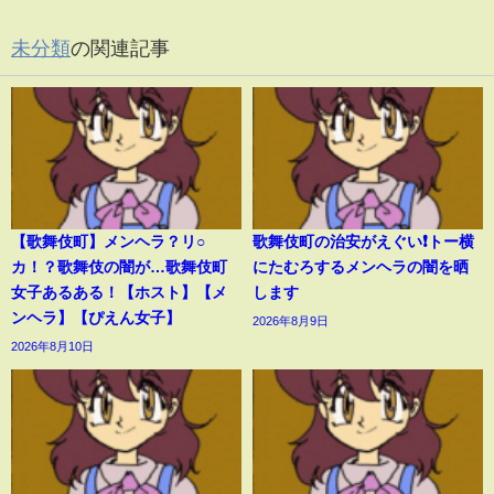
未分類
の関連記事
【歌舞伎町】メンヘラ？リ○
歌舞伎町の治安がえぐい❗️トー横
カ！？歌舞伎の闇が…歌舞伎町
にたむろするメンヘラの闇を晒
女子あるある！【ホスト】【メ
します
ンヘラ】【ぴえん女子】
2026年8月9日
2026年8月10日