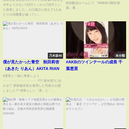
特別配信ルームにて「NMB48 9期生密
今年より少ない718万トンから726万トン
着」番...
と発表しました。人口減少に加えて1人あ
たりの消費量が減ってい...
乃木坂46
未分類
僕が見たかった青空 秋田莉杏
#AKBのツインテールの成長 千
（あきた りあん）AKITA RIAN
葉恵里
#僕青と一緒に青春しよう
...
┈┈┈┈┈┈┈┈┈┈┈??? 新年度?に合
わせて 新制服衣装を着用した写真を公開
しました?? 僕青らしい「青」と「...