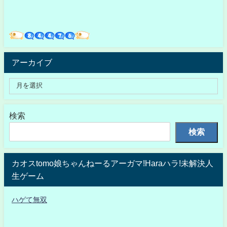
アーカイブ
検索
検索
カオスtomo娘ちゃんねーるアーガマ!Haraハラ!未解決人
生ゲーム
ハゲて無双