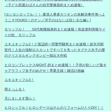
（子ども部屋おばさんの自宅警備員的まとめ速報）
[ヨシヨシロッフル-！！-素浪人勇者カツオンの未解決事件簿へよ
うこそYOUKO！のナンノ洋子のはなしは信じるな編）]
モリッフル！ 50代無職独身的まとめ速報！有益便利情報サイ
トの杜 モリッフル
ユキユキッフル2！ど底辺的一同驚愕騒然まとめ速報！超氷河期
世代！人生の強制ロスカットですべてを失ったキグナス氷子の愛
のクリスタルキングボンビー脱出大作戦
ヒロコンプレックスNIGHT 的まとめ速報！！子供が欲しいど陰キ
ャアラフィフ女子のめざせ！専業主婦！婚活計画編
ユキユキッフル3！
萌えっふる！
天にまします我ら！
ヒロシッフル！ヒロシデース山さんのリフォームひとりDIY！！