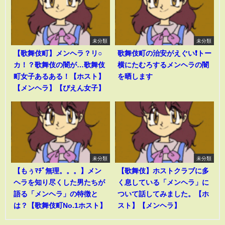
未分類
未分類
【歌舞伎町】メンヘラ？リ○
歌舞伎町の治安がえぐい❗️トー
カ！？歌舞伎の闇が…歌舞伎
横にたむろするメンヘラの闇
町女子あるある！【ホスト】
を晒します
【メンヘラ】【ぴえん女子】
未分類
未分類
【もぅﾏﾁﾞ無理。。。】メン
【歌舞伎】ホストクラブに多
ヘラを知り尽くした男たちが
く息している「メンヘラ」に
語る「メンヘラ」の特徴と
ついて話してみました。【ホ
は？【歌舞伎町No.1ホスト】
スト】【メンヘラ】