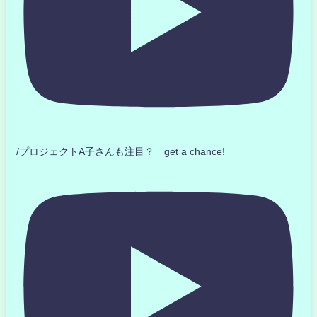
/プロジェクトA子さんも注目？ get a chance!