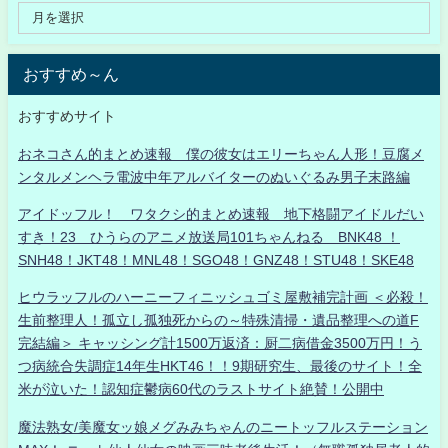
おすすめ～ん
おすすめサイト
おネコさん的まとめ速報 僕の彼女はエリーちゃん人形！豆腐メ
ンタルメンヘラ電波中年アルバイターのぬいぐるみ男子末路編
アイドッフル！ ワタクシ的まとめ速報 地下格闘アイドルだい
すき！23 ひうらのアニメ放送局101ちゃんねる BNK48 ！
SNH48！JKT48！MNL48！SGO48！GNZ48！STU48！SKE48
ヒウラッフルのハーニーフィニッシュゴミ屋敷補完計画 ＜必殺！
生前整理人！孤立し孤独死からの～特殊清掃・遺品整理への道F
完結編＞ キャッシング計1500万返済：厨二病借金3500万円！う
つ病統合失調症14年生HKT46！！9期研究生、最後のサイト！全
米が泣いた！認知症鬱病60代のラストサイト絶賛！公開中
魔法熟女/美魔女ッ娘メグみみちゃんのニートッフルステーション