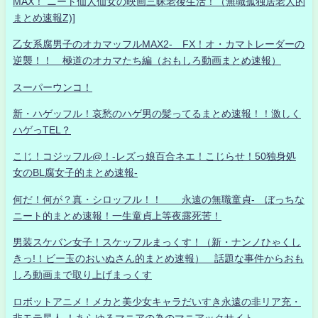
MAX！ ニート仙人仙女の映画三昧老後生活！（無職孤独居老人的
まとめ速報Z)]
乙女系腐男子のオカマッフルMAX2- FX！オ・カマトレーダーの
逆襲！！ 極道のオカマたち編（おもしろ動画まとめ速報）
スーパーウンコ！
新・ハゲッフル！哀愁のハゲ男の髪ってるまとめ速報！！激しく
ハゲっTEL？
こじ！コジッフル@！-レズっ娘百合ネエ！こじらせ！50独身処
女のBL腐女子的まとめ速報-
何だ！何が？真・シロッフル！！ 永遠の無職童貞- ぼっちな
ニート的まとめ速報！一生童貞上等夜露死苦！
男装スケバン女子！スケッフルまっくす！（新・ナンノひゃくし
きっ!！ビー玉のおいぬさん的まとめ速報） 話題な事件からおも
しろ動画まで取り上げまっくす
ロボットアニメ！メカと美少女キャラだいすき永遠の非リア充・
非モテ星人 ！あらゆるマニアの為のマニアックサイト