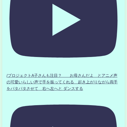
/プロジェクトA子さんも注目？ お母さんだよ とアニメ声
の可愛いらしい声で手を振ってくれる 起き上がりながら両手
をパタパタさせて 右へ左へと ダンスする