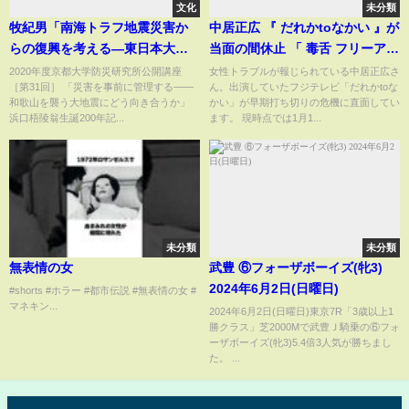
文化
未分類
牧紀男「南海トラフ地震災害か
中居正広 『 だれかtoなかい 』が
らの復興を考える―東日本大震
当面の間休止 「 毒舌 フリーアナ
災の教訓と和歌山県での取り組
」が穴埋めか NEWSポストセブ
2020年度京都大学防災研究所公開講座
女性トラブルが報じられている中居正広さ
［第31回］ 「災害を事前に管理する――
ん。出演していたフジテレビ「だれかtoな
み」京都大学防災研究所公開講
ン
和歌山を襲う大地震にどう向き合うか」
かい」が早期打ち切りの危機に直面してい
座20201005
浜口梧陵翁生誕200年記...
ます。 現時点では1月1...
未分類
未分類
無表情の女
武豊 ⑥フォーザボーイズ(牝3)
2024年6月2日(日曜日)
#shorts #ホラー #都市伝説 #無表情の女 #
マネキン...
2024年6月2日(日曜日)東京7R「3歳以上1
勝クラス」芝2000Mで武豊Ｊ騎乗の⑥フォ
ーザボーイズ(牝3)5.4倍3人気が勝ちまし
た。 ...