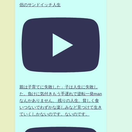
侶のサンドイッチ人生
親は子育てに失敗した」子は人生に失敗し
た。負けに気付きもう手遅れで逆転一発man
なんかありません、 残りの人生、貧しく食
いつないでわずかな楽しみなど見つけて生き
ていくしかないのです。ないのです。