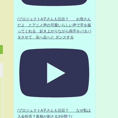
/プロジェクトA子さんも注目？ お母さん
だよ とアニメ声の可愛いらしい声で手を振
ってくれる 起き上がりながら両手をパタパ
タさせて 右へ左へと ダンスする
/プロジェクトA子さんも注目？ なぜ私は
入会拒否？真相が刺さる3分間？/