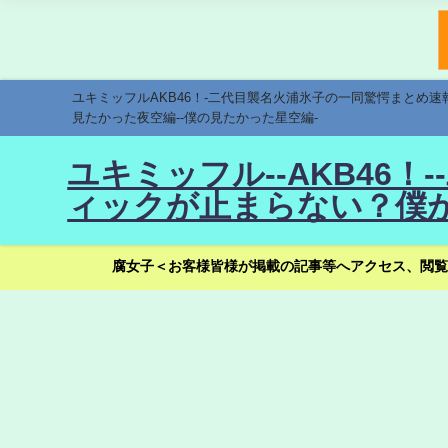
ユキミッフルAKB46！-二代目襲名火浦氷子の一同驚愕まとめ
見たかった夜空編--僕の見たかった星空編-
ユキミッフル--AKB46
ィックが止まらない？僕が
腐女子＜お客様皆様が掲載の記事等へアクセス、閲覧