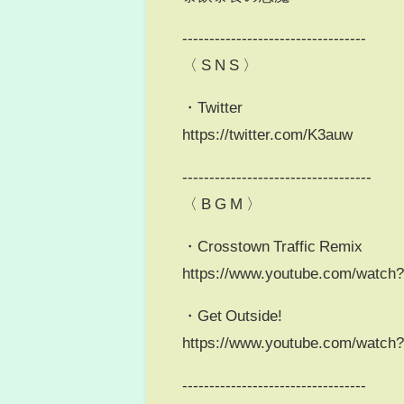
----------------------------------
〈 S N S 〉
・Twitter
https://twitter.com/K3auw
-----------------------------------
〈 B G M 〉
・Crosstown Traffic Remix
https://www.youtube.com/watc
・Get Outside!
https://www.youtube.com/watc
----------------------------------