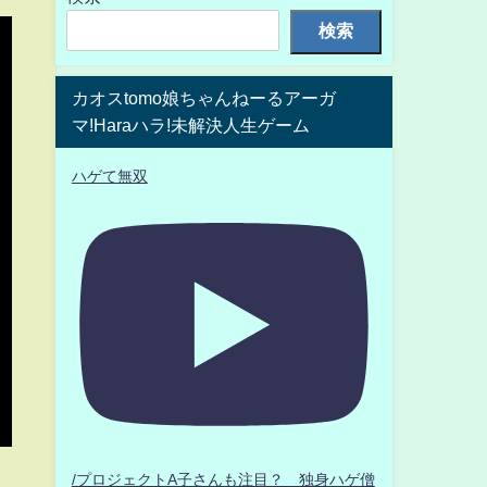
検索
カオスtomo娘ちゃんねーるアーガ
マ!Haraハラ!未解決人生ゲーム
ハゲて無双
/プロジェクトA子さんも注目？ 独身ハゲ僧