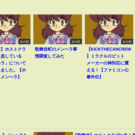
未分類
未分類
未分類
伎】ホストクラ
歌舞伎町のメンヘラ事
【KICKTHECANCREW
く息している
情調査してみた
】ミラクルロピット
ヘラ」について
メーカーの神対応に震
みました。【ホ
える！【ファミコン心
【メンヘラ】
拳外伝】