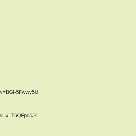
h?v=BGl-5Fwwy5U
h?v=x1T6QFpd0J4