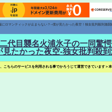
速報にロマンティックが止まらない？--僕が見たかった夜空！独女批判殺到激闘
！--二代目襲名火浦氷子の一同
見たかった夜空-独女批判殺到
、こちらのサービスを利用される事でかろうじて運営できています＞本