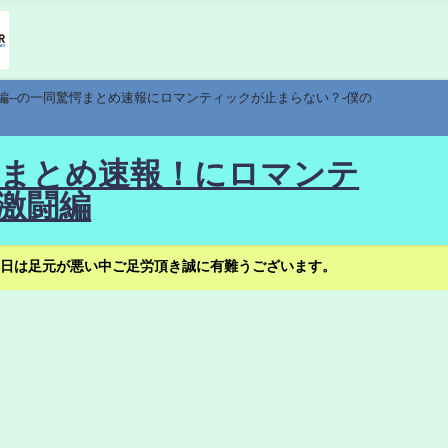
編--の一同驚愕まとめ速報にロマンティックが止まらない？-僕の
驚愕まとめ速報！にロマンテ
激闘編
日は足元が悪い中ご足労頂き誠に有難うございます。