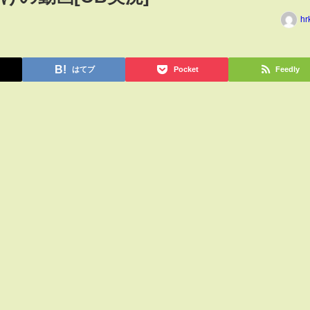
hr
はてブ
Pocket
Feedly