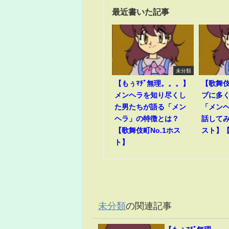
最近書いた記事
未分類
【もぅﾏﾁﾞ無理。。。】
【歌舞
メンヘラを知り尽くし
ブに多
た男たちが語る「メン
「メン
ヘラ」の特徴とは？
話して
【歌舞伎町No.1ホス
スト】
ト】
未分類
の関連記事