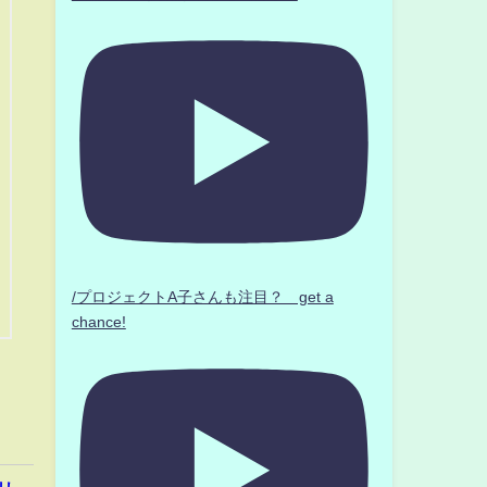
/プロジェクトA子さんも注目？ get a
chance!