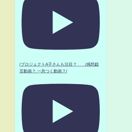
/プロジェクトA子さんも注目？ /感想戯
言動画？.一息つく動画？/