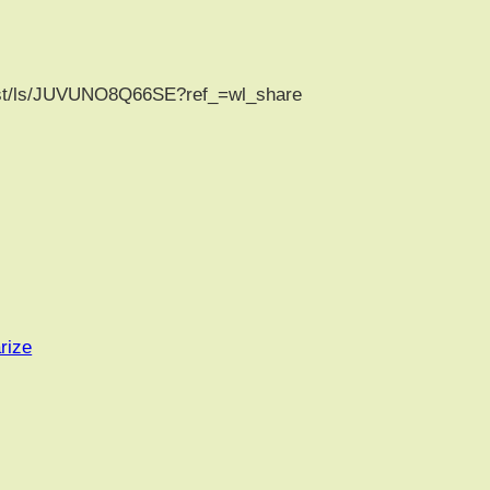
list/ls/JUVUNO8Q66SE?ref_=wl_share
rize