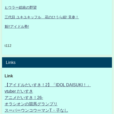
ヒウラー総統の野望
三代目 ユキユキッフル 花のひうら組! 見参！
魁!!アイドル塾!
t112
Links
Link
【アイドルだいすき！2】「IDOL DAISUKI！」
vtuber だいすき
アニメだいすき！26-
オラシオンの競馬グランプリ
スーパーウンコウーマンT・子なし