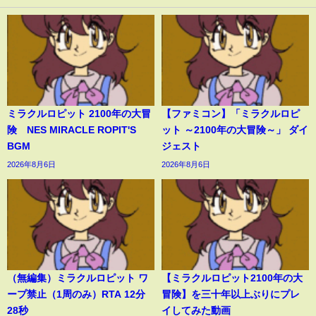
ミラクルロピット 2100年の大冒
【ファミコン】「ミラクルロピ
険 NES MIRACLE ROPIT'S
ット ～2100年の大冒険～」 ダイ
BGM
ジェスト
2026年8月6日
2026年8月6日
（無編集）ミラクルロピット ワ
【ミラクルロピット2100年の大
ープ禁止（1周のみ）RTA 12分
冒険】を三十年以上ぶりにプレ
28秒
イしてみた動画