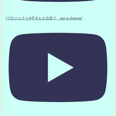
/プロジェクトA子さんも注目？ get a chance!