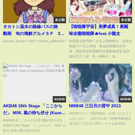
未分類
未分類
タカトシ温水の路線バスの旅
【啦啦隊宇宙】美夢成真！勇闖
動画 旬の海鮮グルメＳＰ 3月
味全龍啦啦隊🔥feat.小龍女
29日
rakuten_design="slide";rakuten_affiliateId="00ed0224.63...
啦啦隊女孩們第一次站上職棒舞台，為球員
應援⚾⚾ 站上球場，緊張與興奮同步升
溫，應援聲與掌聲瞬間填滿整個現場 從準
備到正式上場，每一個動作、每...
AKB48
AKB48
AKB48 18th Stage 「ここから
NMB48 三日月の背中 2013
だ」 M06. 風の待ち伏せ (Kaze
AKB48グループ臨時総会～白黒つけようじ
ゃないか!～ 2013.04.26（NMB48単独公
no Machibuse) [日本語字幕/歌
#AKB48 #ここからだ公演 #風の待ち伏せ
演) M17.三日月の背中／チームM #NM...
AKB48 18th Stage 「ここからだ」 M06. 바
詞]
람의 매복 (風の待ち伏せ) ...