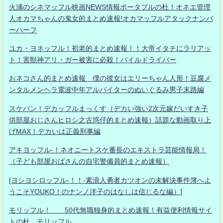
火浦のシネマッフル映画NEWS情報ポータブルの杜！オネエ管理
人オカマちゃんの鬼女的まとめ速報!オカマッフルアタックナンバ
ーハーフ
ユカ・ヨネッフル！初老的まとめ速報！！大帝イタチにラリアッ
ト！害獣神アリ・ガー被害に必殺！パイルドライバー
おネコさん的まとめ速報 僕の彼女はエリーちゃん人形！豆腐メ
ンタルメンヘラ電波中年アルバイターのぬいぐるみ男子末路編
スケバン！デカッフルまっくす（デカい強い2次元嫁だいすき子
供部屋おじさんヒロシ之古惑仔的まとめ速報）話題な動画取り上
げMAX！デカいは正義刑事編
アキヨッフル-！ネオニートスケ番長のエキストラ芸能情報局！
（子ども部屋おばさんの自宅警備員的まとめ速報）
[ヨシヨシロッフル-！！-素浪人勇者カツオンの未解決事件簿へよ
うこそYOUKO！のナンノ洋子のはなしは信じるな編）]
モリッフル！ 50代無職独身的まとめ速報！有益便利情報サイ
トの杜 モリッフル