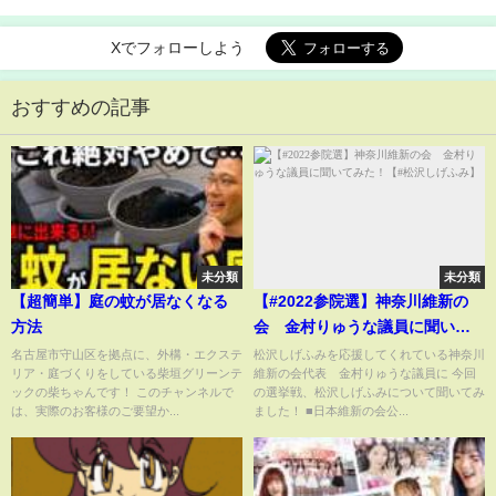
Xでフォローしよう
おすすめの記事
未分類
未分類
【超簡単】庭の蚊が居なくなる
【#2022参院選】神奈川維新の
方法
会 金村りゅうな議員に聞いて
みた！【#松沢しげふみ】
名古屋市守山区を拠点に、外構・エクステ
松沢しげふみを応援してくれている神奈川
リア・庭づくりをしている柴垣グリーンテ
維新の会代表 金村りゅうな議員に 今回
ックの柴ちゃんです！ このチャンネルで
の選挙戦、松沢しげふみについて聞いてみ
は、実際のお客様のご要望か...
ました！ ■日本維新の会公...