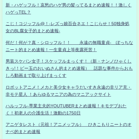
新・ハゲッフル！哀愁のハゲ男の髪ってるまとめ速報！！激しく
ハゲっTEL？
こじ！コジッフル@！-レズっ娘百合ネエ！こじらせ！50独身処
女のBL腐女子的まとめ速報-
何だ！何が？真・シロッフル！！ 永遠の無職童貞- ぼっちな
ニート的まとめ速報！一生童貞上等夜露死苦！
男装スケバン女子！スケッフルまっくす！（新・ナンノひゃくし
きっ!！ビー玉のおいぬさん的まとめ速報） 話題な事件からおも
しろ動画まで取り上げまっくす
ロボットアニメ！メカと美少女キャラだいすき永遠の非リア充・
非モテ星人 ！あらゆるマニアの為のマニアックサイト
ハルッフル-専業主夫的YOUTUBERまとめ速報！キモデブおた
く！初老人の介護生活！激動の1750日
アニゲタレスト（元祖！アニメッフル） ひきこもりニートのオ
ナベ的まとめ速報