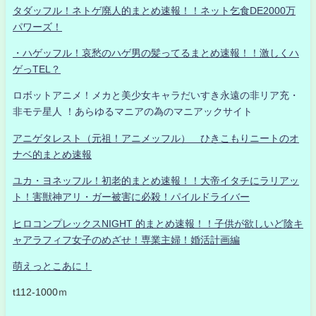
タダッフル！ネトゲ廃人的まとめ速報！！ネット乞食DE2000万
パワーズ！
・ハゲッフル！哀愁のハゲ男の髪ってるまとめ速報！！激しくハ
ゲっTEL？
ロボットアニメ！メカと美少女キャラだいすき永遠の非リア充・
非モテ星人 ！あらゆるマニアの為のマニアックサイト
アニゲタレスト（元祖！アニメッフル） ひきこもりニートのオ
ナベ的まとめ速報
ユカ・ヨネッフル！初老的まとめ速報！！大帝イタチにラリアッ
ト！害獣神アリ・ガー被害に必殺！パイルドライバー
ヒロコンプレックスNIGHT 的まとめ速報！！子供が欲しいど陰キ
ャアラフィフ女子のめざせ！専業主婦！婚活計画編
萌えっとこあに！
t112-1000ｍ