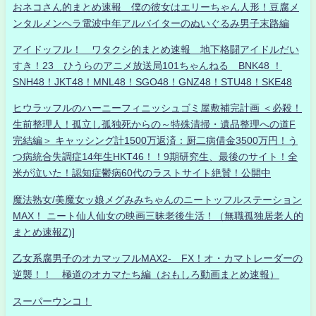
おネコさん的まとめ速報 僕の彼女はエリーちゃん人形！豆腐メ
ンタルメンヘラ電波中年アルバイターのぬいぐるみ男子末路編
アイドッフル！ ワタクシ的まとめ速報 地下格闘アイドルだい
すき！23 ひうらのアニメ放送局101ちゃんねる BNK48 ！
SNH48！JKT48！MNL48！SGO48！GNZ48！STU48！SKE48
ヒウラッフルのハーニーフィニッシュゴミ屋敷補完計画 ＜必殺！
生前整理人！孤立し孤独死からの～特殊清掃・遺品整理への道F
完結編＞ キャッシング計1500万返済：厨二病借金3500万円！う
つ病統合失調症14年生HKT46！！9期研究生、最後のサイト！全
米が泣いた！認知症鬱病60代のラストサイト絶賛！公開中
魔法熟女/美魔女ッ娘メグみみちゃんのニートッフルステーション
MAX！ ニート仙人仙女の映画三昧老後生活！（無職孤独居老人的
まとめ速報Z)]
乙女系腐男子のオカマッフルMAX2- FX！オ・カマトレーダーの
逆襲！！ 極道のオカマたち編（おもしろ動画まとめ速報）
スーパーウンコ！