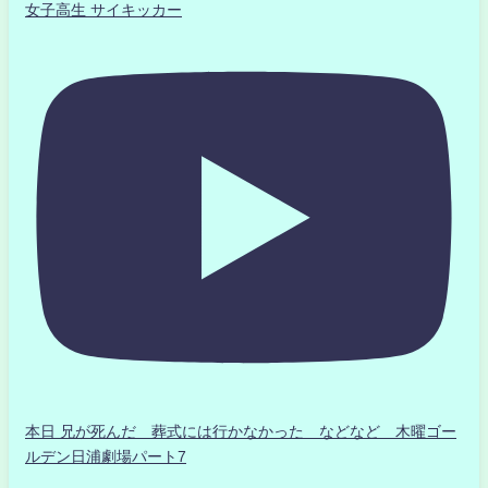
女子高生 サイキッカー
本日 兄が死んだ 葬式には行かなかった などなど 木曜ゴー
ルデン日浦劇場パート7