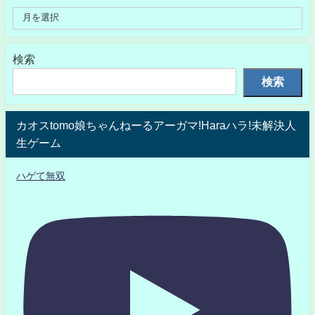
検索
検索
カオスtomo娘ちゃんねーるアーガマ!Haraハラ!未解決人
生ゲーム
ハゲて無双