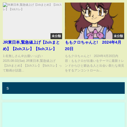
未分類
未分類
JR東日本,緊急値上げ【2chまと
ももクロちゃんと! 2024年4月
め】【2chスレ】【5chスレ】
20日
1:名無しさん＠お腹いっぱい
ももクロちゃんと! 2024年4月20日内
2025.08.02(Sat) JR東日本,緊急値上げ
容：ももクロが出逢いをテーマに最新トレ
【2chまとめ】【2chスレ】【5chスレ】っ
ンドからひと癖ある人と出会い新たな発見
て動画が話題...
をするアンコントロール...
s