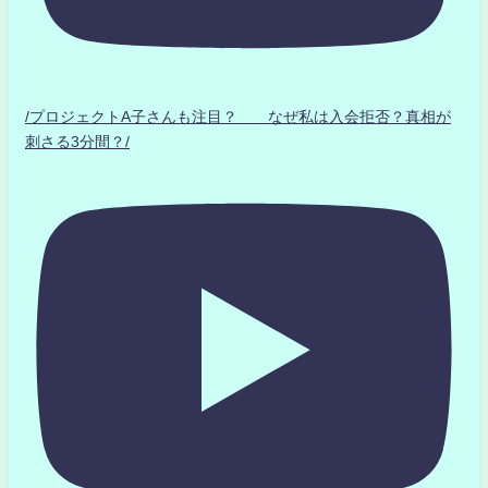
/プロジェクトA子さんも注目？ なぜ私は入会拒否？真相が
刺さる3分間？/