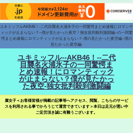
ユキミッフルAKB46！-二代目襲名火浦氷子の一同驚愕まとめ速報にロマンテ
ィックが止まらない？--僕が見たかった夜空！独女批判殺到激闘編--の一同驚
愕まとめ速報にロマンティックが止まらない？-僕の見たかった夜空編--僕の
見たかった星空編-
ユキミッフル--AKB46！--二代
目襲名火浦氷子の一同驚愕ま
とめ速報！にロマンティック
が止まらない？僕が見たかっ
た夜空-独女批判殺到激闘編
腐女子＜お客様皆様が掲載の記事等へアクセス、閲覧、こちらのサービ
スを利用される事でかろうじて運営できています＞本日は足元が悪い中
ご足労頂き誠に有難うございます。