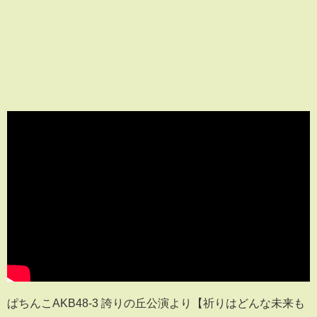
ぱちんこAKB48-3 誇りの丘公演より【祈りはどんな未来も