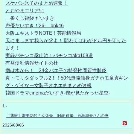
スケバン氷子のまとめ速報！
とおやまエリア51
一番くじ福袋 だいすき
声優だいすき！26- bnk46
大阪エキストラNOTE！芸能情報局
天にまします我らが父よ！ 願わくはわがドル円を守りた
まえ！
実録パチンコ梁山泊！パチンコakb108道
有益便利情報サイトの杜
病は木から！ 24金バエ子の特発性間質性肺炎
真・モリタダッフル2！！50代無職独身ガチホモ童貞ギン
グ・ゲイなー女装子オネエ的まとめ速報
韓国ドラマcinemaだいすき-僕が見たかった星空-
1 -
【速報】寿美花代さん死去、94歳 俳優、高島忠夫さんの妻
2026/08/06