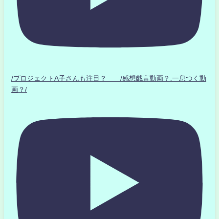
/プロジェクトA子さんも注目？ /感想戯言動画？.一息つく動
画？/