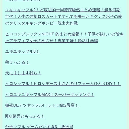
ユキユキッフル2！ど底辺的一同驚愕騒然まとめ速報！超氷河期
世代！人生の強制ロスカットですべてを失ったキグナス氷子の愛
のクリスタルキングボンビー脱出大作戦
ヒロコンプレックスNIGHT 的まとめ速報！！子供が欲しいど陰キ
ャアラフィフ女子のめざせ！専業主婦！婚活計画編
ユキユキッフル3！
萌えっふる！
天にまします我ら！
ヒロシッフル！ヒロシデース山さんのリフォームひとりDIY！！
ヒロユキユキッフルMAX！スーパークッキング！
徹夜DEテツヤッフル!！レトロ館2号店！
剛Q超児ともっふる！
ヤナッフル ゲームだいすき6！放送局