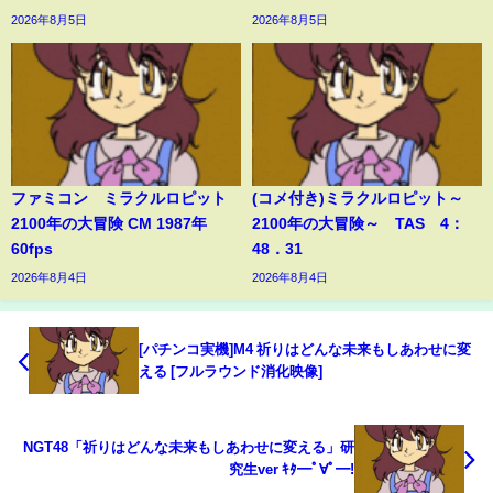
2026年8月5日
2026年8月5日
ファミコン ミラクルロピット
(コメ付き)ミラクルロピット～
2100年の大冒険 CM 1987年
2100年の大冒険～ TAS 4：
60fps
48．31
2026年8月4日
2026年8月4日
[パチンコ実機]M4 祈りはどんな未来もしあわせに変
える [フルラウンド消化映像]
NGT48「祈りはどんな未来もしあわせに変える」研
究生ver ｷﾀ━ﾟ∀ﾟ━!