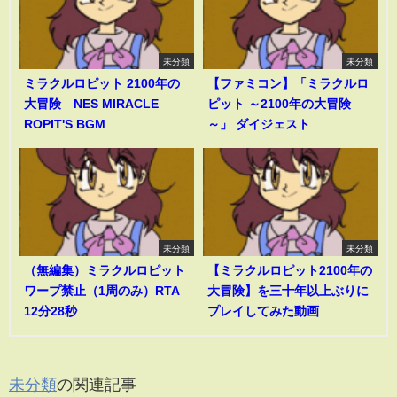
未分類
未分類
ミラクルロピット 2100年の
【ファミコン】「ミラクルロ
大冒険 NES MIRACLE
ピット ～2100年の大冒険
ROPIT'S BGM
～」 ダイジェスト
未分類
未分類
（無編集）ミラクルロピット
【ミラクルロピット2100年の
ワープ禁止（1周のみ）RTA
大冒険】を三十年以上ぶりに
12分28秒
プレイしてみた動画
未分類
の関連記事