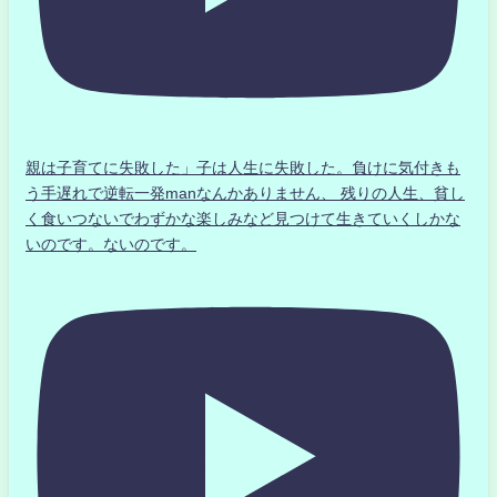
親は子育てに失敗した」子は人生に失敗した。負けに気付きも
う手遅れで逆転一発manなんかありません、 残りの人生、貧し
く食いつないでわずかな楽しみなど見つけて生きていくしかな
いのです。ないのです。