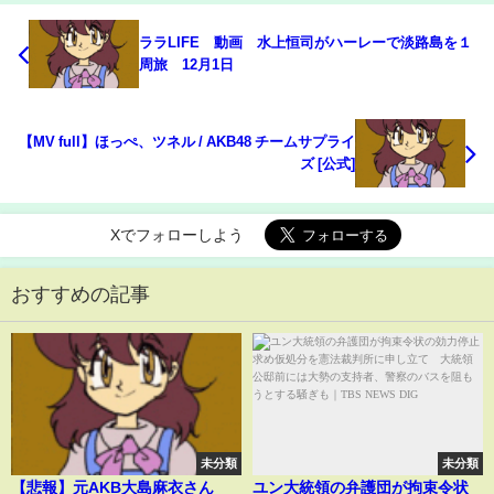
ララLIFE 動画 水上恒司がハーレーで淡路島を１
周旅 12月1日
【MV full】ほっぺ、ツネル / AKB48 チームサプライ
ズ [公式]
Xでフォローしよう
おすすめの記事
未分類
未分類
【悲報】元AKB大島麻衣さん
ユン大統領の弁護団が拘束令状