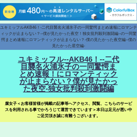
ユキミッフルAKB46！-二代目襲名火浦氷子の一同驚愕まとめ速報にロマンテ
ィックが止まらない？--僕が見たかった夜空！独女批判殺到激闘編--の一同驚
愕まとめ速報にロマンティックが止まらない？-僕の見たかった夜空編--僕の
見たかった星空編-
ユキミッフル--AKB46！--二代
目襲名火浦氷子の一同驚愕ま
とめ速報！にロマンティック
が止まらない？僕が見たかっ
た夜空-独女批判殺到激闘編
腐女子＜お客様皆様が掲載の記事等へアクセス、閲覧、こちらのサービ
スを利用される事でかろうじて運営できています＞本日は足元が悪い中
ご足労頂き誠に有難うございます。