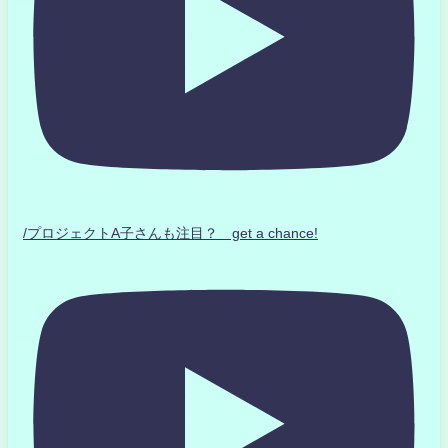
/プロジェクトA子さんも注目？ get a chance!