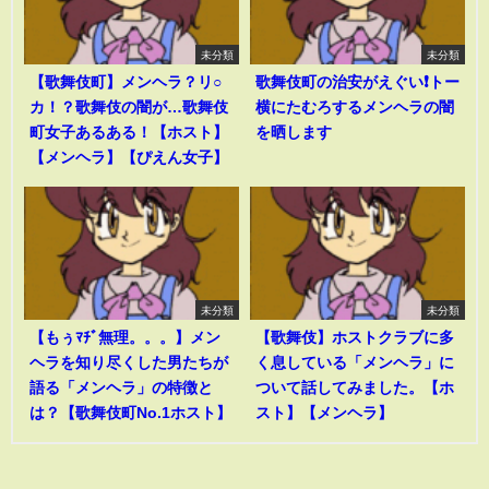
未分類
未分類
【歌舞伎町】メンヘラ？リ○
歌舞伎町の治安がえぐい❗️トー
カ！？歌舞伎の闇が…歌舞伎
横にたむろするメンヘラの闇
町女子あるある！【ホスト】
を晒します
【メンヘラ】【ぴえん女子】
未分類
未分類
【もぅﾏﾁﾞ無理。。。】メン
【歌舞伎】ホストクラブに多
ヘラを知り尽くした男たちが
く息している「メンヘラ」に
語る「メンヘラ」の特徴と
ついて話してみました。【ホ
は？【歌舞伎町No.1ホスト】
スト】【メンヘラ】