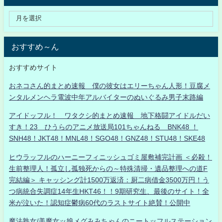
おすすめ～ん
おすすめサイト
おネコさん的まとめ速報 僕の彼女はエリーちゃん人形！豆腐メ
ンタルメンヘラ電波中年アルバイターのぬいぐるみ男子末路編
アイドッフル！ ワタクシ的まとめ速報 地下格闘アイドルだい
すき！23 ひうらのアニメ放送局101ちゃんねる BNK48 ！
SNH48！JKT48！MNL48！SGO48！GNZ48！STU48！SKE48
ヒウラッフルのハーニーフィニッシュゴミ屋敷補完計画 ＜必殺！
生前整理人！孤立し孤独死からの～特殊清掃・遺品整理への道F
完結編＞ キャッシング計1500万返済：厨二病借金3500万円！う
つ病統合失調症14年生HKT46！！9期研究生、最後のサイト！全
米が泣いた！認知症鬱病60代のラストサイト絶賛！公開中
魔法熟女/美魔女ッ娘メグみみちゃんのニートッフルステーション