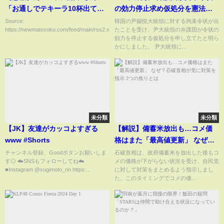
「お通しでテキーラ10杯出てき
の効力停止求め仮処分を憲法裁
てからが本物の港区女子」
判所に申し立て 大統領公邸前
Source:
韓国の尹錫悦大統領に対する拘束令状が出
https://newmatosoku.com/feed/main/rss2.xml...
たことを受け、尹大統領の弁護団が令状の
には大勢の支持者、警察のバス
効力を停止する仮処分を申し立てたと明ら
を阻もうとする騒ぎも｜
かにしました。 尹大統領に...
TBS NEWS DIG
未分類
未分類
【JK】友達がカッコよすぎる
【解説】備蓄米放出も…コメ価
www #Shorts
格はまた「最高値更新」 なぜ？
石破首相が党に対策を指示 2つの
チャンネル登録、Goodボタンお願いしま
石破首相は、政府備蓄米を放出した後もコ
す◎ ☁️SNSもフォローしてね☁️
メの価格が下がらない状況を受け、自民党
焦りとは
■Instagram @sugimoto_rin https:...
に対して対策をまとめるよう指示しまし
た。このタイミングでコメの価...