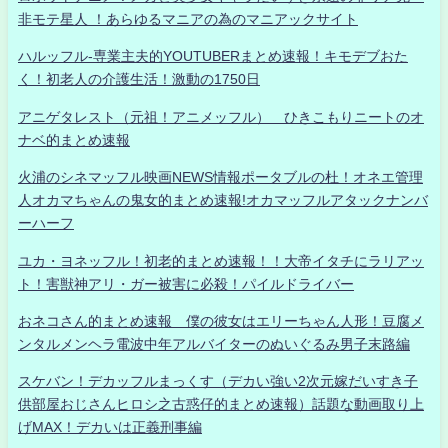
非モテ星人 ！あらゆるマニアの為のマニアックサイト
ハルッフル-専業主夫的YOUTUBERまとめ速報！キモデブおた
く！初老人の介護生活！激動の1750日
アニゲタレスト（元祖！アニメッフル） ひきこもりニートのオ
ナベ的まとめ速報
火浦のシネマッフル映画NEWS情報ポータブルの杜！オネエ管理
人オカマちゃんの鬼女的まとめ速報!オカマッフルアタックナンバ
ーハーフ
ユカ・ヨネッフル！初老的まとめ速報！！大帝イタチにラリアッ
ト！害獣神アリ・ガー被害に必殺！パイルドライバー
おネコさん的まとめ速報 僕の彼女はエリーちゃん人形！豆腐メ
ンタルメンヘラ電波中年アルバイターのぬいぐるみ男子末路編
スケバン！デカッフルまっくす（デカい強い2次元嫁だいすき子
供部屋おじさんヒロシ之古惑仔的まとめ速報）話題な動画取り上
げMAX！デカいは正義刑事編