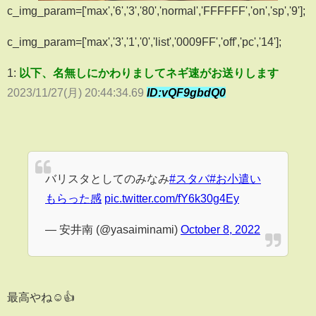
c_img_param=['max','6','3','80','normal','FFFFFF','on','sp','9'];
c_img_param=['max','3','1','0','list','0009FF','off','pc','14'];
1:
以下、名無しにかわりましてネギ速がお送りします
2023/11/27(月) 20:44:34.69
ID:vQF9gbdQ0
バリスタとしてのみなみ
#スタバ
#お小遣い
もらった感
pic.twitter.com/fY6k30g4Ey
— 安井南 (@yasaiminami)
October 8, 2022
最高やね☺👍