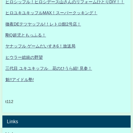
ヒロシッフル！ヒロシデース山さんのリフォームひとりDIY！！
ヒロユキユキッフルMAX！スーパークッキング！
徹夜DEテツヤッフル!！レトロ館2号店！
剛Q超児ともっふる！
ヤナッフル ゲームだいすき6！放送局
ヒウラー総統の野望
三代目 ユキユキッフル 花のひうら組! 見参！
魁!!アイドル塾!
t112
Links