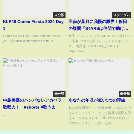
未分類
スターダム
KLP48 Comic Fiesta 2024 Day
羽南が葉月に我慢の限界！飯田
1
の疑問「STARSは仲間で助け合
える状況になっているのか？」
Comic Fiesta Day 1 was a blast! Thank
女子プロレス（主にSTARDOM）の日々の
you ?✌? #klp48 #comicfiesta #kua...
出来事について語っていくチャンネルで
す。 引用元 STARDOM公式サイト
https://wwr...
未分類
未分類
中島美嘉のハンパないアカペラ
あなたの年収が低い5つの理由
歌唱力！ #shorts #歌うま
私は転職相談中に「年収が低いのはなんで
なんでしょうか？」という素朴な質問を受
...
けることがあります。 世の中お金だけで
はないのですが、とはいえお...