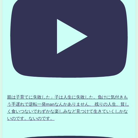
親は子育てに失敗した」子は人生に失敗した。負けに気付きも
う手遅れで逆転一発manなんかありません、 残りの人生、貧し
く食いつないでわずかな楽しみなど見つけて生きていくしかな
いのです。ないのです。