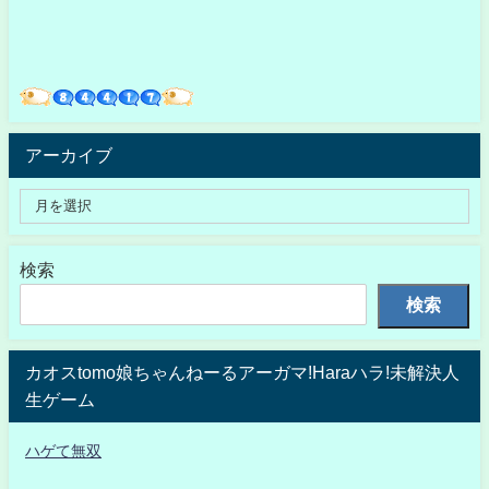
アーカイブ
検索
検索
カオスtomo娘ちゃんねーるアーガマ!Haraハラ!未解決人
生ゲーム
ハゲて無双