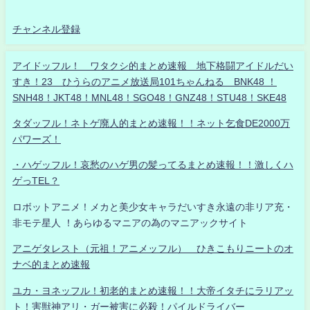
チャンネル登録
アイドッフル！ ワタクシ的まとめ速報 地下格闘アイドルだい
すき！23 ひうらのアニメ放送局101ちゃんねる BNK48 ！
SNH48！JKT48！MNL48！SGO48！GNZ48！STU48！SKE48
タダッフル！ネトゲ廃人的まとめ速報！！ネット乞食DE2000万
パワーズ！
・ハゲッフル！哀愁のハゲ男の髪ってるまとめ速報！！激しくハ
ゲっTEL？
ロボットアニメ！メカと美少女キャラだいすき永遠の非リア充・
非モテ星人 ！あらゆるマニアの為のマニアックサイト
アニゲタレスト（元祖！アニメッフル） ひきこもりニートのオ
ナベ的まとめ速報
ユカ・ヨネッフル！初老的まとめ速報！！大帝イタチにラリアッ
ト！害獣神アリ・ガー被害に必殺！パイルドライバー