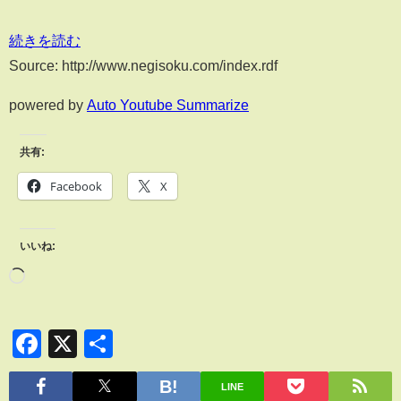
続きを読む
Source: http://www.negisoku.com/index.rdf
powered by
Auto Youtube Summarize
共有:
Facebook
X
いいね:
Facebook
X
共
有
LINE