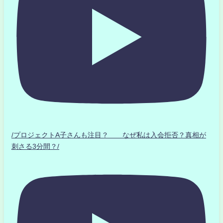
/プロジェクトA子さんも注目？ なぜ私は入会拒否？真相が
刺さる3分間？/