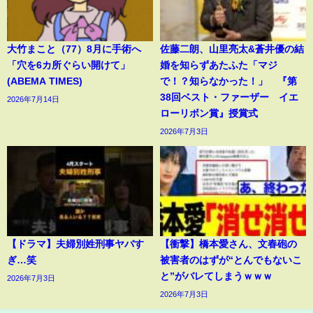
大竹まこと（77）8月に手術へ
佐藤二朗、山里亮太&蒼井優の結
「穴を6カ所ぐらい開けて」
婚を知らずあたふた「マジ
(ABEMA TIMES)
で！？知らなかった！」 『第
38回ベスト・ファーザー イエ
2026年7月14日
ローリボン賞』授賞式
2026年7月3日
【ドラマ】夫婦別姓刑事ヤバす
【衝撃】橋本愛さん、文春砲の
ぎ…笑
被害者のはずが“とんでもないこ
と”がバレてしまうｗｗｗ
2026年7月3日
2026年7月3日