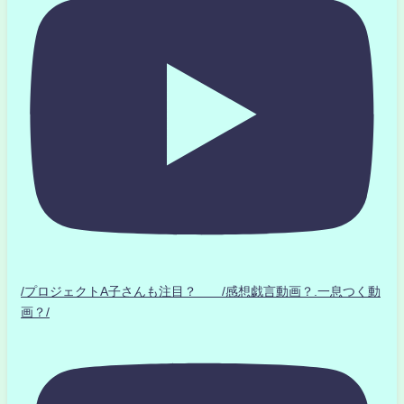
/プロジェクトA子さんも注目？ /感想戯言動画？.一息つく動
画？/