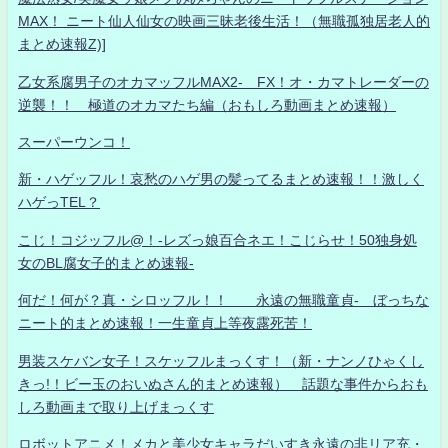
MAX！ ニート仙人仙女の映画三昧老後生活！（無職孤独居老人的
まとめ速報Z)]
乙女系腐男子のオカマッフルMAX2- FX！オ・カマトレーダーの
逆襲！！ 極道のオカマたち編（おもしろ動画まとめ速報）
スーパーウンコ！
新・ハゲッフル！哀愁のハゲ男の髪ってるまとめ速報！！激しく
ハゲっTEL？
こじ！コジッフル@！-レズっ娘百合ネエ！こじらせ！50独身処
女のBL腐女子的まとめ速報-
何だ！何が？真・シロッフル！！ 永遠の無職童貞- ぼっちな
ニート的まとめ速報！一生童貞上等夜露死苦！
男装スケバン女子！スケッフルまっくす！（新・ナンノひゃくし
きっ!！ビー玉のおいぬさん的まとめ速報） 話題な事件からおも
しろ動画まで取り上げまっくす
ロボットアニメ！メカと美少女キャラだいすき永遠の非リア充・