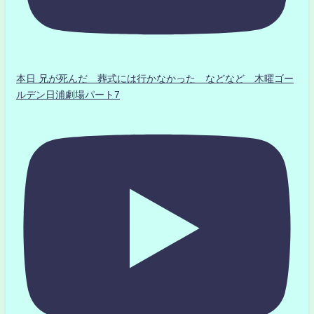
本日 兄が死んだ 葬式には行かなかった などなど 木曜ゴー
ルデン日浦劇場パート7