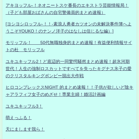
アキヨッフル-！ネオニートスケ番長のエキストラ芸能情報局！
（子ども部屋おばさんの自宅警備員的まとめ速報）
[ヨシヨシロッフル-！！-素浪人勇者カツオンの未解決事件簿へよ
うこそYOUKO！のナンノ洋子のはなしは信じるな編）]
モリッフル！ 50代無職独身的まとめ速報！有益便利情報サイ
トの杜 モリッフル
ユキユキッフル2！ど底辺的一同驚愕騒然まとめ速報！超氷河期
世代！人生の強制ロスカットですべてを失ったキグナス氷子の愛
のクリスタルキングボンビー脱出大作戦
ヒロコンプレックスNIGHT 的まとめ速報！！子供が欲しいど陰キ
ャアラフィフ女子のめざせ！専業主婦！婚活計画編
ユキユキッフル3！
萌えっふる！
天にまします我ら！