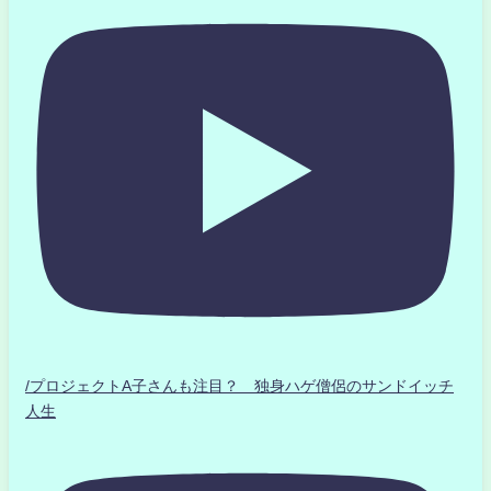
/プロジェクトA子さんも注目？ 独身ハゲ僧侶のサンドイッチ
人生