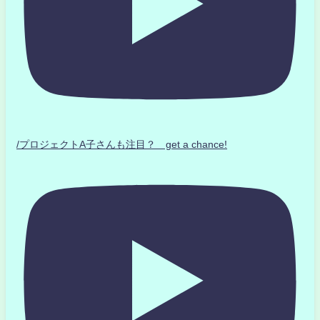
/プロジェクトA子さんも注目？ get a chance!