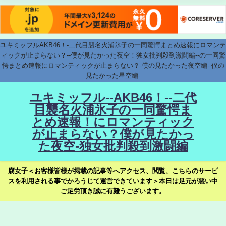
ユキミッフルAKB46！-二代目襲名火浦氷子の一同驚愕まとめ速報にロマンテ
ィックが止まらない？--僕が見たかった夜空！独女批判殺到激闘編--の一同驚
愕まとめ速報にロマンティックが止まらない？-僕の見たかった夜空編--僕の
見たかった星空編-
ユキミッフル--AKB46！--二代
目襲名火浦氷子の一同驚愕ま
とめ速報！にロマンティック
が止まらない？僕が見たかっ
た夜空-独女批判殺到激闘編
腐女子＜お客様皆様が掲載の記事等へアクセス、閲覧、こちらのサービ
スを利用される事でかろうじて運営できています＞本日は足元が悪い中
ご足労頂き誠に有難うございます。