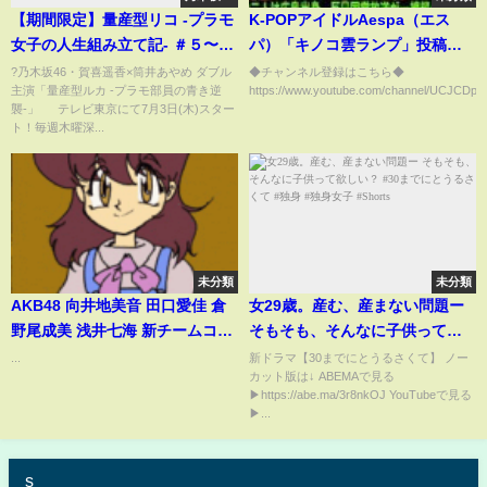
【期間限定】量産型リコ -プラモ
K-POPアイドルAespa（エス
女子の人生組み立て記- ＃５〜６
パ）「キノコ雲ランプ」投稿し
「プラモデル」との出会いを通
「可愛い」発言が炎上→NHKが
?乃木坂46・賀喜遥香×筒井あやめ ダブル
◆チャンネル登録はこちら◆
主演「量産型ルカ -プラモ部員の青き逆
https://www.youtube.com/channel/UCJCDpN
じて大人へと組み立っていく成
紅白に起用し国民激怒。出場停
襲-」 テレビ東京にて7月3日(木)スター
長記｜与田祐希【公式】
止求める署名2日で6万人…司会
ト！毎週木曜深...
の二人は広島出身、トリの二人
も長崎出身で降板必至か
未分類
未分類
AKB48 向井地美音 田口愛佳 倉
女29歳。産む、産まない問題ー
野尾成美 浅井七海 新チームコン
そもそも、そんなに子供って欲
順番決めあみだくじの様子で
しい？ #30までにとうるさくて #
...
新ドラマ【30までにとうるさくて】 ノー
カット版は↓ ABEMAで見る
す！武道館コンサート
独身 #独身女子 #Shorts
▶https://abe.ma/3r8nkOJ YouTubeで見る
▶...
s