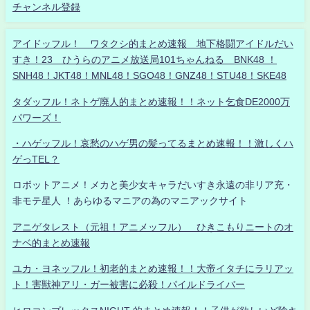
チャンネル登録
アイドッフル！ ワタクシ的まとめ速報 地下格闘アイドルだい
すき！23 ひうらのアニメ放送局101ちゃんねる BNK48 ！
SNH48！JKT48！MNL48！SGO48！GNZ48！STU48！SKE48
タダッフル！ネトゲ廃人的まとめ速報！！ネット乞食DE2000万
パワーズ！
・ハゲッフル！哀愁のハゲ男の髪ってるまとめ速報！！激しくハ
ゲっTEL？
ロボットアニメ！メカと美少女キャラだいすき永遠の非リア充・
非モテ星人 ！あらゆるマニアの為のマニアックサイト
アニゲタレスト（元祖！アニメッフル） ひきこもりニートのオ
ナベ的まとめ速報
ユカ・ヨネッフル！初老的まとめ速報！！大帝イタチにラリアッ
ト！害獣神アリ・ガー被害に必殺！パイルドライバー