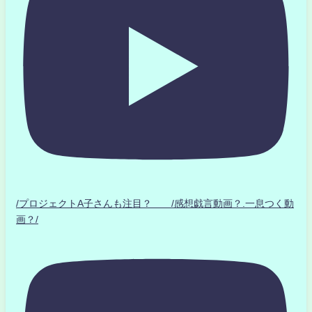
/プロジェクトA子さんも注目？ /感想戯言動画？.一息つく動
画？/