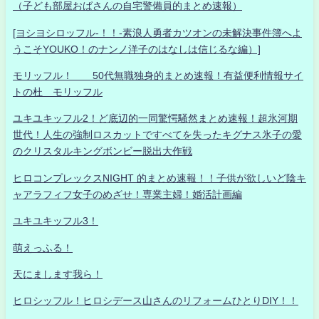
（子ども部屋おばさんの自宅警備員的まとめ速報）
[ヨシヨシロッフル-！！-素浪人勇者カツオンの未解決事件簿へよ
うこそYOUKO！のナンノ洋子のはなしは信じるな編）]
モリッフル！ 50代無職独身的まとめ速報！有益便利情報サイ
トの杜 モリッフル
ユキユキッフル2！ど底辺的一同驚愕騒然まとめ速報！超氷河期
世代！人生の強制ロスカットですべてを失ったキグナス氷子の愛
のクリスタルキングボンビー脱出大作戦
ヒロコンプレックスNIGHT 的まとめ速報！！子供が欲しいど陰キ
ャアラフィフ女子のめざせ！専業主婦！婚活計画編
ユキユキッフル3！
萌えっふる！
天にまします我ら！
ヒロシッフル！ヒロシデース山さんのリフォームひとりDIY！！