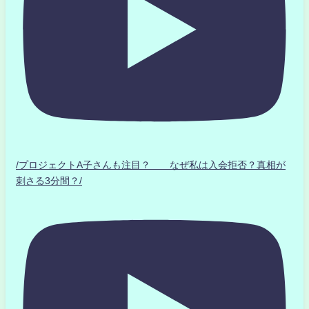
/プロジェクトA子さんも注目？ なぜ私は入会拒否？真相が
刺さる3分間？/