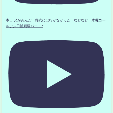
本日 兄が死んだ 葬式には行かなかった などなど 木曜ゴー
ルデン日浦劇場パート7