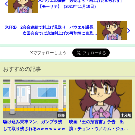
米パウエル議長 必要なら「利上げためらわず」
【モーサテ】（2023年11月10日）
米FRB 2会合連続で利上げ見送り パウエル議長、
次回会合では追加利上げの可能性に言及｜
TBS NEWS DIG
Xでフォローしよう
おすすめの記事
国際
未分類
駆け込み乗車マン、ガンプラ残
映画『王の預言書』予告 出
して取り残されるwｗｗｗｗｗｗ
演：チョン・ウ／キム・ジュヒ