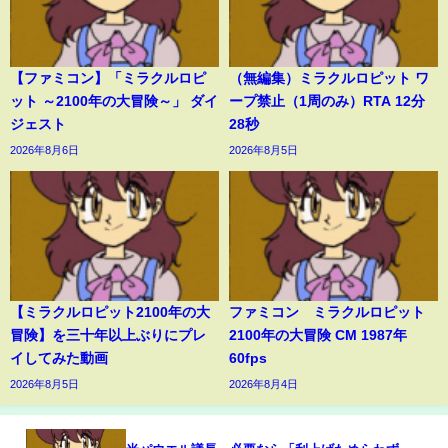
【ファミコン】「ミラクルロピ
（無編集）ミラクルロピット ワ
ット ～2100年の大冒険～」 ダイ
ープ禁止（1周のみ）RTA 12分
ジェスト
28秒
2026年8月6日
2026年8月5日
【ミラクルロピット2100年の大
ファミコン ミラクルロピット
冒険】を三十年以上ぶりにプレ
2100年の大冒険 CM 1987年
イしてみた動画
60fps
2026年8月5日
2026年8月4日