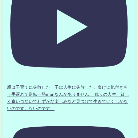
親は子育てに失敗した」子は人生に失敗した。負けに気付きも
う手遅れで逆転一発manなんかありません、 残りの人生、貧し
く食いつないでわずかな楽しみなど見つけて生きていくしかな
いのです。ないのです。