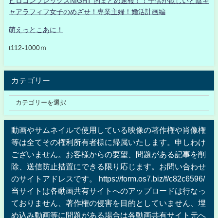
ヒロコンプレックスNIGHT 的まとめ速報！！子供が欲しいど陰キ
ャアラフィフ女子のめざせ！専業主婦！婚活計画編
萌えっとこあに！
t112-1000ｍ
カテゴリー
動画やサムネイルで使用している映像の著作権や肖像権
等は全てその権利所有者様に帰属いたします。申しわけ
ございません。お客様からの要望、問題がある記事を削
除、送信防止措置にできる限り応じます。お問い合わせ
のサイトアドレスです。 https://form.os7.biz/f/c82c6596/
当サイトは各動画共有サイトへのアップロードは行なっ
ておりません、著作権の侵害を目的としていません、埋
め込み動画等に問題がある場合は各動画共有サイト元へ