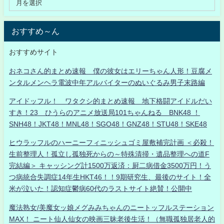
おすすめ～ん
おすすめサイト
おネコさん的まとめ速報 僕の彼女はエリーちゃん人形！豆腐メ
ンタルメンヘラ電波中年アルバイターのぬいぐるみ男子末路編
アイドッフル！ ワタクシ的まとめ速報 地下格闘アイドルだい
すき！23 ひうらのアニメ放送局101ちゃんねる BNK48 ！
SNH48！JKT48！MNL48！SGO48！GNZ48！STU48！SKE48
ヒウラッフルのハーニーフィニッシュゴミ屋敷補完計画 ＜必殺！
生前整理人！孤立し孤独死からの～特殊清掃・遺品整理への道F
完結編＞ キャッシング計1500万返済：厨二病借金3500万円！う
つ病統合失調症14年生HKT46！！9期研究生、最後のサイト！全
米が泣いた！認知症鬱病60代のラストサイト絶賛！公開中
魔法熟女/美魔女ッ娘メグみみちゃんのニートッフルステーション
MAX！ ニート仙人仙女の映画三昧老後生活！（無職孤独居老人的