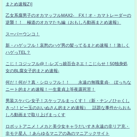
まとめ速報Z)]
乙女系腐男子のオカマッフルMAX2- FX！オ・カマトレーダーの
逆襲！！ 極道のオカマたち編（おもしろ動画まとめ速報）
スーパーウンコ！
新・ハゲッフル！哀愁のハゲ男の髪ってるまとめ速報！！激しく
ハゲっTEL？
こじ！コジッフル@！-レズっ娘百合ネエ！こじらせ！50独身処
女のBL腐女子的まとめ速報-
何だ！何が？真・シロッフル！！ 永遠の無職童貞- ぼっちな
ニート的まとめ速報！一生童貞上等夜露死苦！
男装スケバン女子！スケッフルまっくす！（新・ナンノひゃくし
きっ!！ビー玉のおいぬさん的まとめ速報） 話題な事件からおも
しろ動画まで取り上げまっくす
ロボットアニメ！メカと美少女キャラだいすき永遠の非リア充・
非モテ星人 ！あらゆるマニアの為のマニアックサイト