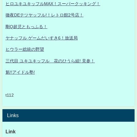
ヒロユキユキッフルMAX！スーパークッキング！
徹夜DEテツヤッフル!！レトロ館2号店！
剛Q超児ともっふる！
ヤナッフル ゲームだいすき6！放送局
ヒウラー総統の野望
三代目 ユキユキッフル 花のひうら組! 見参！
魁!!アイドル塾!
t112
Links
Link