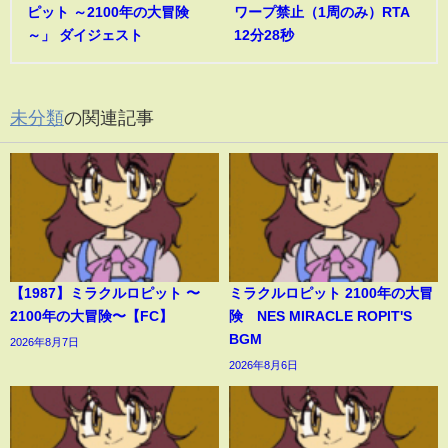
ピット ～2100年の大冒険
ワープ禁止（1周のみ）RTA
～」 ダイジェスト
12分28秒
未分類
の関連記事
【1987】ミラクルロピット 〜
ミラクルロピット 2100年の大冒
2100年の大冒険〜【FC】
険 NES MIRACLE ROPIT'S
BGM
2026年8月7日
2026年8月6日