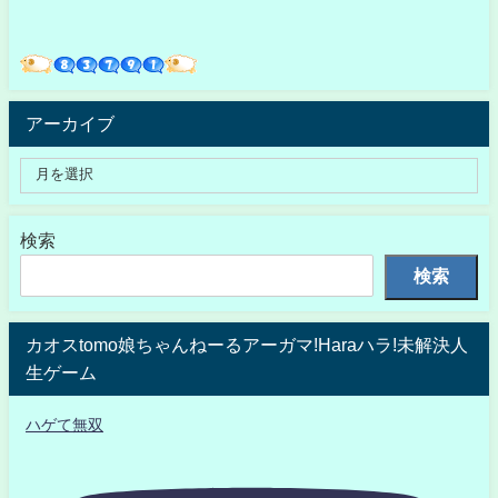
アーカイブ
検索
検索
カオスtomo娘ちゃんねーるアーガマ!Haraハラ!未解決人
生ゲーム
ハゲて無双