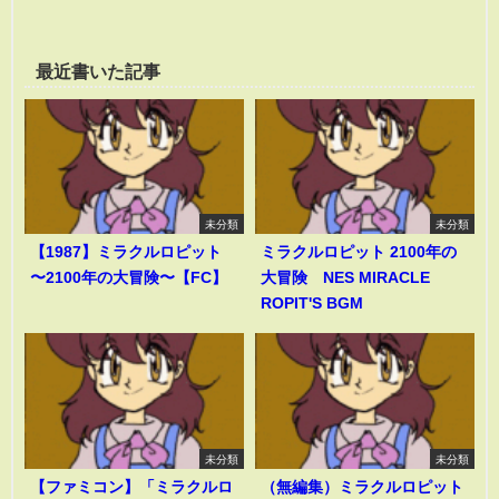
最近書いた記事
未分類
未分類
【1987】ミラクルロピット
ミラクルロピット 2100年の
〜2100年の大冒険〜【FC】
大冒険 NES MIRACLE
ROPIT'S BGM
未分類
未分類
【ファミコン】「ミラクルロ
（無編集）ミラクルロピット