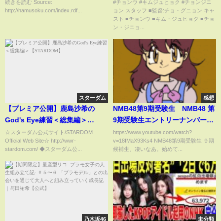
ョク
続きを読む Source:
#チョンウ #キムジュヒョク #チョンジニ
http://hamusoku.com/index.rdf...
ョン スタッフ ■監督:チョ・グニョン キャ
スト ■チョンウ ■キム・ジュヒョク ■チョ
ン・ジニョ...
スターダム
感想
【プレミア公開】鹿島沙希の
NMB48第9期受験生 NMB48 第
God's Eye練習＜総集編＞
9期受験生エントリーナンバーた
【STARDOM】
ちを見てみた！合格予想
☆スターダム公式サイト/STARDOM
https://www.youtube.com/watch?
Official Web Site☆ http://wwr-
v=18fMaX93Ks4 NMB48第9期受験生 ９期
stardom.com/ ◆スターダム公...
候補生、凄いなあ。始めて...
乃木坂46
未分類