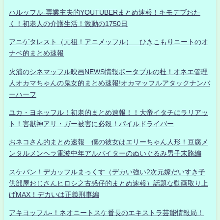
ハルッフル-専業主夫的YOUTUBERまとめ速報！キモデブおた
く！初老人の介護生活！激動の1750日
アニゲタレスト（元祖！アニメッフル） ひきこもりニートのオ
ナベ的まとめ速報
火浦のシネマッフル映画NEWS情報ポータブルの杜！オネエ管理
人オカマちゃんの鬼女的まとめ速報!オカマッフルアタックナンバ
ーハーフ
ユカ・ヨネッフル！初老的まとめ速報！！大帝イタチにラリアッ
ト！害獣神アリ・ガー被害に必殺！パイルドライバー
おネコさん的まとめ速報 僕の彼女はエリーちゃん人形！豆腐メ
ンタルメンヘラ電波中年アルバイターのぬいぐるみ男子末路編
スケバン！デカッフルまっくす（デカい強い2次元嫁だいすき子
供部屋おじさんヒロシ之古惑仔的まとめ速報）話題な動画取り上
げMAX！デカいは正義刑事編
アキヨッフル-！ネオニートスケ番長のエキストラ芸能情報局！